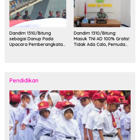
Dandim 1310/Bitung
Dandim 1310/Bitung:
sebagai Danup Pada
Masuk TNI AD 100% Gratis!
Upacara Pemberangkatan
Tidak Ada Calo, Pemuda
Karya Bakti Skala Besar
Bitung-Minut Silakan
Kodam XIII/Merdeka TA
Daftar
2026 ke Kepulauan Talaud
dan Sangihe
Pendidikan