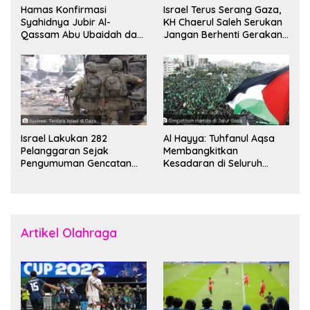
Hamas Konfirmasi
Israel Terus Serang Gaza,
Syahidnya Jubir Al-
KH Chaerul Saleh Serukan
Qassam Abu Ubaidah dan
Jangan Berhenti Gerakan
Komandan Mohammed
Boikot
Sinwar
Israel Lakukan 282
Al Hayya: Tuhfanul Aqsa
Pelanggaran Sejak
Membangkitkan
Pengumuman Gencatan
Kesadaran di Seluruh
Senjata
Dunia
Artikel Olahraga