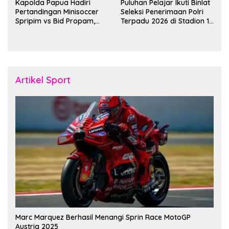
Kapolda Papua Hadiri
Puluhan Pelajar Ikuti Binlat
Pertandingan Minisoccer
Seleksi Penerimaan Polri
Spripim vs Bid Propam,
Terpadu 2026 di Stadion 16
Pererat Soliditas dan
November Fakfak
Kebersamaan Personel
Artikel Sport
Marc Marquez Berhasil Menangi Sprin Race MotoGP
Austria 2025