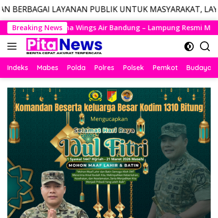
YANAN PUBLIK UNTUK MASYARAKAT, LAYANAN DARURAT CA
Langsung
andung – Lampung Resmi Mengudara, Husein Kembali Layani Ru
Breaking News
ke
konten
Indeks
Mabes
Polda
Polres
Polsek
Pemkot
Budaya