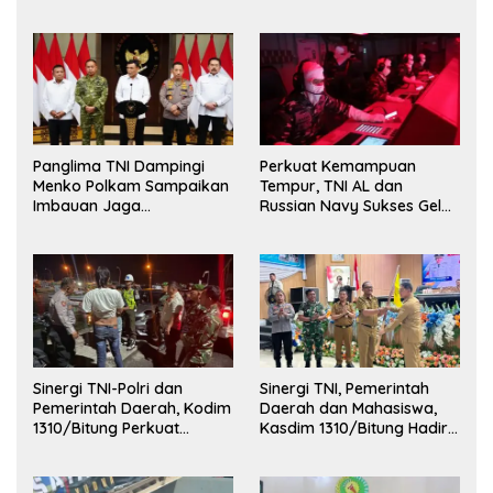
Kehormatan dan Brevet
Korps Marinir
Panglima TNI Dampingi
Perkuat Kemampuan
Menko Polkam Sampaikan
Tempur, TNI AL dan
Imbauan Jaga
Russian Navy Sukses Gelar
Kondusivitas Bangsa
Latihan ORRUDA 2026
Sinergi TNI-Polri dan
Sinergi TNI, Pemerintah
Pemerintah Daerah, Kodim
Daerah dan Mahasiswa,
1310/Bitung Perkuat
Kasdim 1310/Bitung Hadiri
Ketertiban dan Keamanan
Penerimaan Mahasiswa
Wilayah Kota Bitung
KKT Unsrat Manado di
Kota Bitung