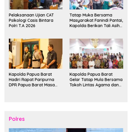
Pelaksanaan Ujian CAT
Tatap Muka Bersama
Psikologi Casis Bintara
Masyarakat Fanindi Pantai,
Polri T.A 2026
Kapolda Berikan Tali Asih
dan Bakti Kesehatan
Kapolda Papua Barat
Kapolda Papua Barat
Hadiri Rapat Paripurna
Gelar Tatap Mula Bersama
DPR Papua Barat Masa
Tokoh Lintas Agama dan
Persidangan Ke-I
Kerukunan Keluarga Suku
Tahun2026
Nusantara di Manokwari
Polres