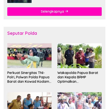
Selengkapnya
Seputar Polda
Perkuat Sinergitas TNI-
Wakapolda Papua Barat
Polri, Polwan Polda Papua
dan Kepala BRMP
Barat dan Kowad Kodam
Optimalkan
XVIII/Kasuari Gelar
Pengembangan Benih
Ekshibisi Menembak
Jagung untuk Ketahanan
Persahabatan
Pangan Papua Barat