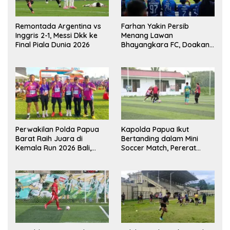
Remontada Argentina vs
Farhan Yakin Persib
Inggris 2-1, Messi Dkk ke
Menang Lawan
Final Piala Dunia 2026
Bhayangkara FC, Doakan
Kembali Jadi Juara Liga
Perwakilan Polda Papua
Kapolda Papua Ikut
Barat Raih Juara di
Bertanding dalam Mini
Kemala Run 2026 Bali,
Soccer Match, Pererat
Harumkan Nama Daerah
Kebersamaan Personel di
Bulan Ramadan