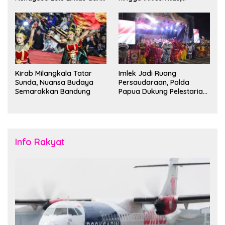
Kantong Parkir
Bandung Siap Sambut 25
Duta Besar
Kirab Milangkala Tatar
Imlek Jadi Ruang
Sunda, Nuansa Budaya
Persaudaraan, Polda
Semarakkan Bandung
Papua Dukung Pelestarian
Budaya di Tanah Papua
Info Rakyat