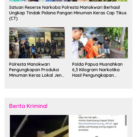
Satuan Reserse Narkoba Polresta Manokwari Berhasil
Ungkap Tindak Pidana Pangan Minuman Keras Cap Tikus
(CT)
Polresta Manokwari
Polda Papua Musnahkan
Pengungkapan Produksi
6,3 Kilogram Narkotika
Minuman Keras Lokal Jenis
Hasil Pengungkapan
Cap Tikus di Distrik Tanah
Jaringan Lintas Wilayah
Rubuh
Februari 2026
Berita Kriminal