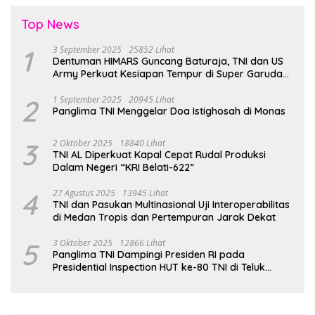
Top News
1
3 September 2025
25852 Lihat
Dentuman HIMARS Guncang Baturaja, TNI dan US
Army Perkuat Kesiapan Tempur di Super Garuda
Shield 2025
2
1 September 2025
20945 Lihat
Panglima TNI Menggelar Doa Istighosah di Monas
3
2 Oktober 2025
18840 Lihat
TNI AL Diperkuat Kapal Cepat Rudal Produksi
Dalam Negeri “KRI Belati-622”
4
27 Agustus 2025
13945 Lihat
TNI dan Pasukan Multinasional Uji Interoperabilitas
di Medan Tropis dan Pertempuran Jarak Dekat
5
3 Oktober 2025
12866 Lihat
Panglima TNI Dampingi Presiden RI pada
Presidential Inspection HUT ke-80 TNI di Teluk
Jakarta