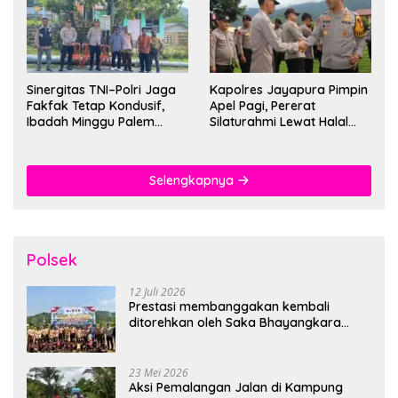
Sinergitas TNI–Polri Jaga
Kapolres Jayapura Pimpin
Fakfak Tetap Kondusif,
Apel Pagi, Pererat
Ibadah Minggu Palem
Silaturahmi Lewat Halal
Berlangsung Aman dan
Bihalal
Khidmat
Selengkapnya
Polsek
12 Juli 2026
Prestasi membanggakan kembali
ditorehkan oleh Saka Bhayangkara
Polsek Banjarsari
23 Mei 2026
Aksi Pemalangan Jalan di Kampung