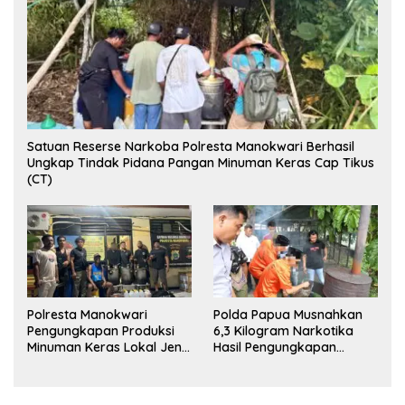
Satuan Reserse Narkoba Polresta Manokwari Berhasil
Ungkap Tindak Pidana Pangan Minuman Keras Cap Tikus
(CT)
Polresta Manokwari
Polda Papua Musnahkan
Pengungkapan Produksi
6,3 Kilogram Narkotika
Minuman Keras Lokal Jenis
Hasil Pengungkapan
Cap Tikus di Distrik Tanah
Jaringan Lintas Wilayah
Rubuh
Februari 2026