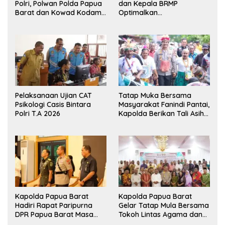
Polri, Polwan Polda Papua
dan Kepala BRMP
Barat dan Kowad Kodam
Optimalkan
XVIII/Kasuari Gelar
Pengembangan Benih
Ekshibisi Menembak
Jagung untuk Ketahanan
Persahabatan
Pangan Papua Barat
Pelaksanaan Ujian CAT
Tatap Muka Bersama
Psikologi Casis Bintara
Masyarakat Fanindi Pantai,
Polri T.A 2026
Kapolda Berikan Tali Asih
dan Bakti Kesehatan
Kapolda Papua Barat
Kapolda Papua Barat
Hadiri Rapat Paripurna
Gelar Tatap Mula Bersama
DPR Papua Barat Masa
Tokoh Lintas Agama dan
Persidangan Ke-I
Kerukunan Keluarga Suku