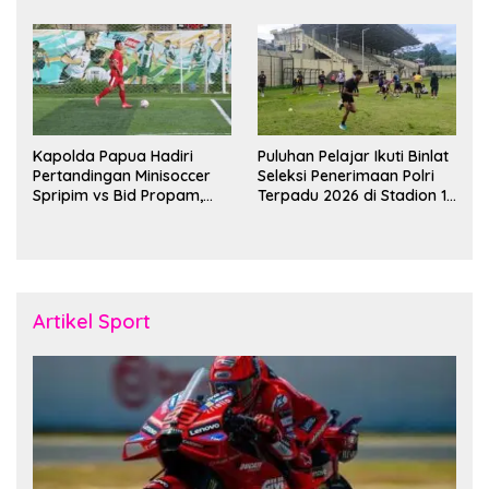
Bulan Ramadan
Kapolda Papua Hadiri
Puluhan Pelajar Ikuti Binlat
Pertandingan Minisoccer
Seleksi Penerimaan Polri
Spripim vs Bid Propam,
Terpadu 2026 di Stadion 16
Pererat Soliditas dan
November Fakfak
Kebersamaan Personel
Artikel Sport