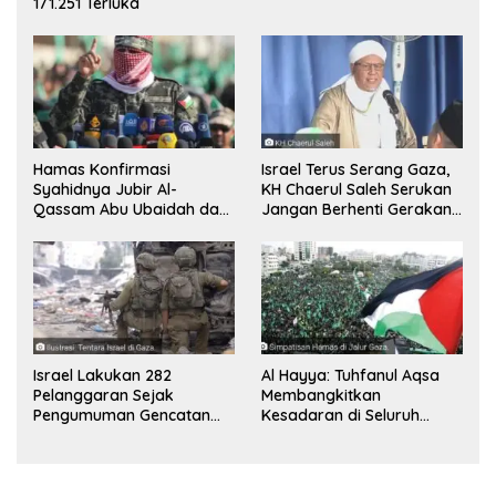
171.251 Terluka
Hamas Konfirmasi
Israel Terus Serang Gaza,
Syahidnya Jubir Al-
KH Chaerul Saleh Serukan
Qassam Abu Ubaidah dan
Jangan Berhenti Gerakan
Komandan Mohammed
Boikot
Sinwar
Israel Lakukan 282
Al Hayya: Tuhfanul Aqsa
Pelanggaran Sejak
Membangkitkan
Pengumuman Gencatan
Kesadaran di Seluruh
Senjata
Dunia