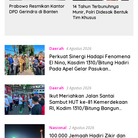
Prabowo Resmikan Kantor
14 Tahun Terbunuhnya
DPD Gerindra di Banten
Munir, Polri Didesak Bentuk
Tim Khusus
Daerah
4 Agustus 2026
Perkuat Sinergi Hadapi Fenomena
El Nino, Kasdim 1310/Bitung Hadiri
Pada Apel Gelar Pasukan
Penanggulangan Bencana di Polres
Bitung
Daerah
3 Agustus 2026
Ikut Meriahkan Jalan Santai
Sambut HUT ke-81 Kemerdekaan
RI, Kodim 1310/Bitung Bangun
Semangat Persatuan Bersama
Pemerintah Daerah dan
Masyarakat
Nasional
2 Agustus 2026
100.000 Jemaah Hadiri Zikir dan