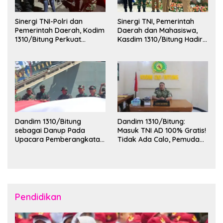
Sinergi TNI-Polri dan
Sinergi TNI, Pemerintah
Pemerintah Daerah, Kodim
Daerah dan Mahasiswa,
1310/Bitung Perkuat
Kasdim 1310/Bitung Hadiri
Ketertiban dan Keamanan
Penerimaan Mahasiswa
Wilayah Kota Bitung
KKT Unsrat Manado di
Kota Bitung
Dandim 1310/Bitung
Dandim 1310/Bitung:
sebagai Danup Pada
Masuk TNI AD 100% Gratis!
Upacara Pemberangkatan
Tidak Ada Calo, Pemuda
Karya Bakti Skala Besar
Bitung-Minut Silakan
Kodam XIII/Merdeka TA
Daftar
2026 ke Kepulauan Talaud
dan Sangihe
Pendidikan