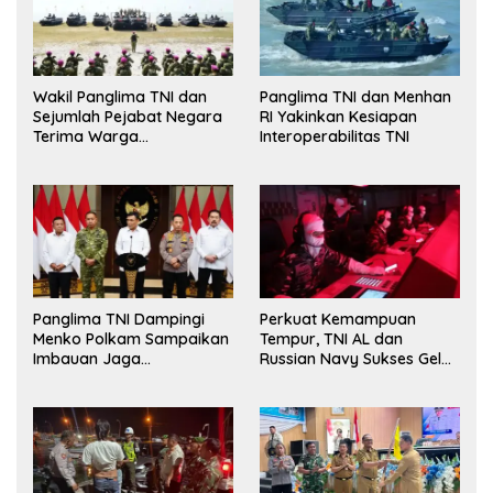
Wakil Panglima TNI dan
Panglima TNI dan Menhan
Sejumlah Pejabat Negara
RI Yakinkan Kesiapan
Terima Warga
Interoperabilitas TNI
Kehormatan dan Brevet
Korps Marinir
Panglima TNI Dampingi
Perkuat Kemampuan
Menko Polkam Sampaikan
Tempur, TNI AL dan
Imbauan Jaga
Russian Navy Sukses Gelar
Kondusivitas Bangsa
Latihan ORRUDA 2026