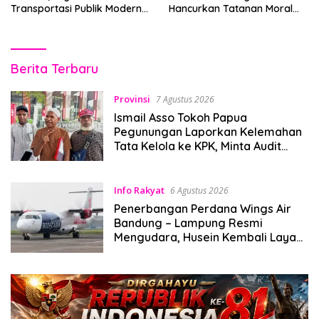
Transportasi Publik Modern
Hancurkan Tatanan Moral
Jadi Prioritas Nasional
Dunia
Pitanews.com
Berita Terbaru
Provinsi
7 Agustus 2026
Ismail Asso Tokoh Papua
Pegunungan Laporkan Kelemahan
Tata Kelola ke KPK, Minta Audit
Dana Otsus Rp12 Triliun
Info Rakyat
6 Agustus 2026
Penerbangan Perdana Wings Air
Bandung – Lampung Resmi
Mengudara, Husein Kembali Layani
Rute Berjadwal