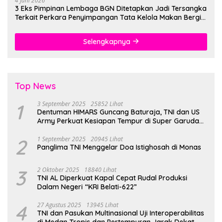
4 Juni 2026
3 Eks Pimpinan Lembaga BGN Ditetapkan Jadi Tersangka
Terkait Perkara Penyimpangan Tata Kelola Makan Bergizi
Gratis
Selengkapnya
Top News
1
3 September 2025
25852 Lihat
Dentuman HIMARS Guncang Baturaja, TNI dan US
Army Perkuat Kesiapan Tempur di Super Garuda
Shield 2025
2
1 September 2025
20945 Lihat
Panglima TNI Menggelar Doa Istighosah di Monas
3
2 Oktober 2025
18840 Lihat
TNI AL Diperkuat Kapal Cepat Rudal Produksi
Dalam Negeri “KRI Belati-622”
4
27 Agustus 2025
13945 Lihat
TNI dan Pasukan Multinasional Uji Interoperabilitas
di Medan Tropis dan Pertempuran Jarak Dekat