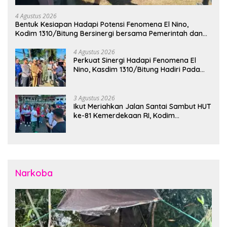
4 Agustus 2026
Bentuk Kesiapan Hadapi Potensi Fenomena El Nino,
Kodim 1310/Bitung Bersinergi bersama Pemerintah dan
Instansi Terkait Gelar Apel Kesiapsiagaan Tanggap
Bencana
4 Agustus 2026
Perkuat Sinergi Hadapi Fenomena El
Nino, Kasdim 1310/Bitung Hadiri Pada
Apel Gelar Pasukan Penanggulangan
Bencana di Polres Bitung
3 Agustus 2026
Ikut Meriahkan Jalan Santai Sambut HUT
ke-81 Kemerdekaan RI, Kodim
1310/Bitung Bangun Semangat
Persatuan Bersama Pemerintah Daerah
dan Masyarakat
Narkoba