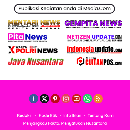
Redaksi
Kode Etik
Info Iklan
Tentang Kami
Menjangkau Fakta, Menyatukan Nusantara