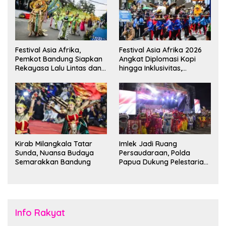
Festival Asia Afrika,
Festival Asia Afrika 2026
Pemkot Bandung Siapkan
Angkat Diplomasi Kopi
Rekayasa Lalu Lintas dan
hingga Inklusivitas,
Kantong Parkir
Bandung Siap Sambut 25
Duta Besar
Kirab Milangkala Tatar
Imlek Jadi Ruang
Sunda, Nuansa Budaya
Persaudaraan, Polda
Semarakkan Bandung
Papua Dukung Pelestarian
Budaya di Tanah Papua
Info Rakyat