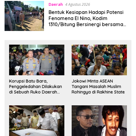
Daerah
4 Agustus 2026
Bentuk Kesiapan Hadapi Potensi
Fenomena El Nino, Kodim
1310/Bitung Bersinergi bersama
Pemerintah dan Instansi Terkait
Gelar Apel Kesiapsiagaan Tanggap
Bencana
Korupsi Batu Bara,
Jokowi Minta ASEAN
Penggeledahan Dilakukan
Tangani Masalah Muslim
di Sebuah Ruko Daerah
Rohingya di Rakhine State
Cipete