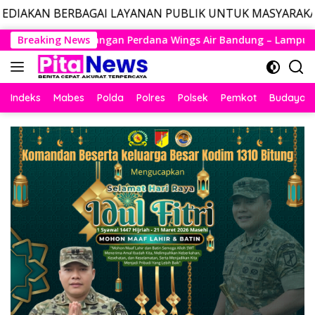
I LAYANAN PUBLIK UNTUK MASYARAKAT, LAYANAN DARUR
Langsung
ngs Air Bandung – Lampung Resmi Mengudara, Husein Kembali 
Breaking News
ke
konten
Indeks
Mabes
Polda
Polres
Polsek
Pemkot
Budaya