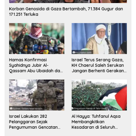
Korban Genosida di Gaza Bertambah, 71.384 Gugur dan
171.251 Terluka
Hamas Konfirmasi
Israel Terus Serang Gaza,
Syahidnya Jubir Al-
KH Chaerul Saleh Serukan
Qassam Abu Ubaidah dan
Jangan Berhenti Gerakan
Komandan Mohammed
Boikot
Sinwar
Israel Lakukan 282
Al Hayya: Tuhfanul Aqsa
Pelanggaran Sejak
Membangkitkan
Pengumuman Gencatan
Kesadaran di Seluruh
Senjata
Dunia