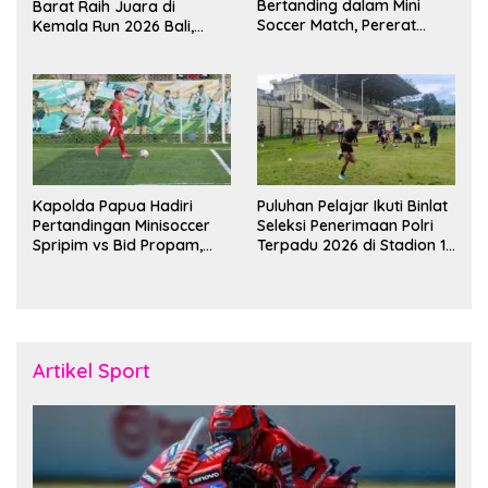
Bertanding dalam Mini
Barat Raih Juara di
Soccer Match, Pererat
Kemala Run 2026 Bali,
Kebersamaan Personel di
Harumkan Nama Daerah
Bulan Ramadan
Kapolda Papua Hadiri
Puluhan Pelajar Ikuti Binlat
Pertandingan Minisoccer
Seleksi Penerimaan Polri
Spripim vs Bid Propam,
Terpadu 2026 di Stadion 16
Pererat Soliditas dan
November Fakfak
Kebersamaan Personel
Artikel Sport