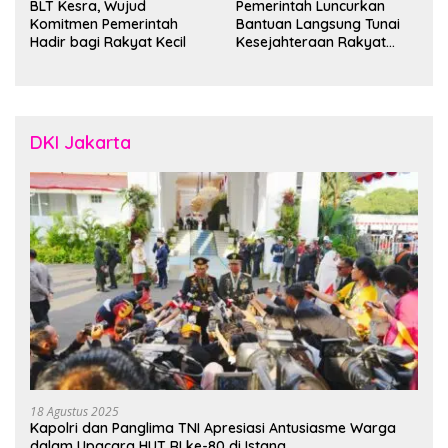
BLT Kesra, Wujud
Pemerintah Luncurkan
Komitmen Pemerintah
Bantuan Langsung Tunai
Hadir bagi Rakyat Kecil
Kesejahteraan Rakyat
untuk 35 Juta Keluarga
DKI Jakarta
18 Agustus 2025
Kapolri dan Panglima TNI Apresiasi Antusiasme Warga
dalam Upacara HUT RI ke-80 di Istana