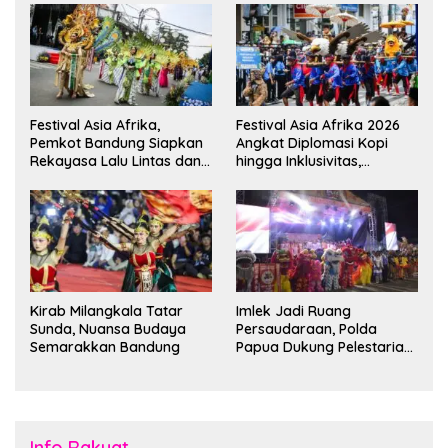
Festival Asia Afrika,
Festival Asia Afrika 2026
Pemkot Bandung Siapkan
Angkat Diplomasi Kopi
Rekayasa Lalu Lintas dan
hingga Inklusivitas,
Kantong Parkir
Bandung Siap Sambut 25
Duta Besar
Kirab Milangkala Tatar
Imlek Jadi Ruang
Sunda, Nuansa Budaya
Persaudaraan, Polda
Semarakkan Bandung
Papua Dukung Pelestarian
Budaya di Tanah Papua
Info Rakyat