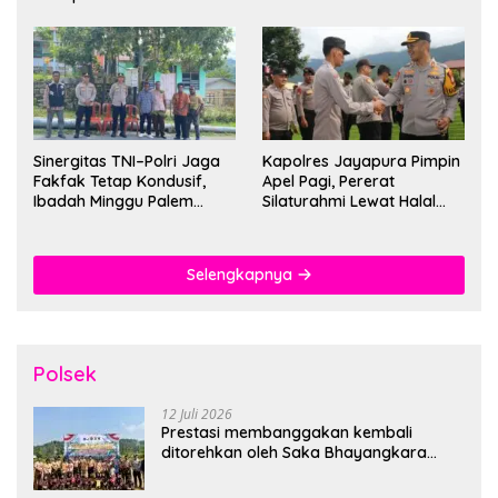
Sinergitas TNI–Polri Jaga
Kapolres Jayapura Pimpin
Fakfak Tetap Kondusif,
Apel Pagi, Pererat
Ibadah Minggu Palem
Silaturahmi Lewat Halal
Berlangsung Aman dan
Bihalal
Khidmat
Selengkapnya
Polsek
12 Juli 2026
Prestasi membanggakan kembali
ditorehkan oleh Saka Bhayangkara
Polsek Banjarsari