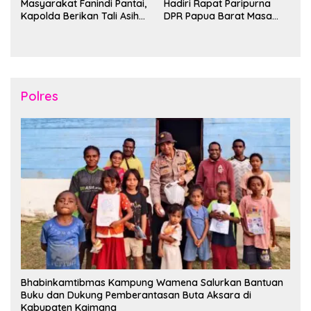
Masyarakat Fanindi Pantai,
Hadiri Rapat Paripurna
Kapolda Berikan Tali Asih
DPR Papua Barat Masa
dan Bakti Kesehatan
Persidangan Ke-I
Tahun2026
Polres
Bhabinkamtibmas Kampung Wamena Salurkan Bantuan
Buku dan Dukung Pemberantasan Buta Aksara di
Kabupaten Kaimana