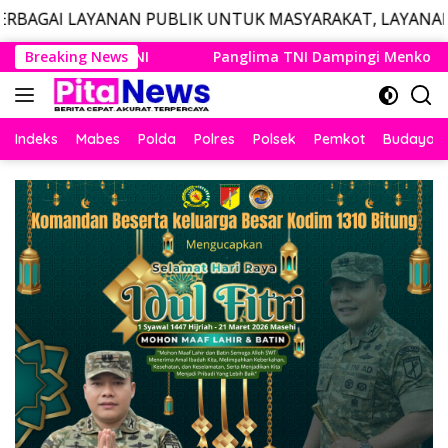
N PUBLIK UNTUK MASYARAKAT, LAYANAN DARURAT CALL C
Langsung
ma TNI Dampingi Menko Polkam Sampaikan Imbauan Jaga Kondu
Breaking News
ke
konten
Indeks
Mabes
Polda
Polres
Polsek
Pemkot
Budaya