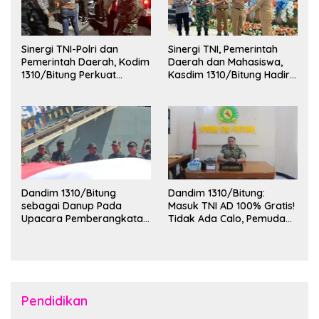
Sinergi TNI-Polri dan
Sinergi TNI, Pemerintah
Pemerintah Daerah, Kodim
Daerah dan Mahasiswa,
1310/Bitung Perkuat
Kasdim 1310/Bitung Hadiri
Ketertiban dan Keamanan
Penerimaan Mahasiswa
Wilayah Kota Bitung
KKT Unsrat Manado di
Kota Bitung
Dandim 1310/Bitung
Dandim 1310/Bitung:
sebagai Danup Pada
Masuk TNI AD 100% Gratis!
Upacara Pemberangkatan
Tidak Ada Calo, Pemuda
Karya Bakti Skala Besar
Bitung-Minut Silakan
Kodam XIII/Merdeka TA
Daftar
2026 ke Kepulauan Talaud
dan Sangihe
Pendidikan