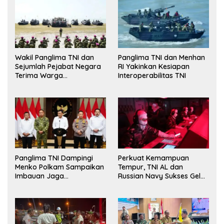
Wakil Panglima TNI dan
Panglima TNI dan Menhan
Sejumlah Pejabat Negara
RI Yakinkan Kesiapan
Terima Warga
Interoperabilitas TNI
Kehormatan dan Brevet
Korps Marinir
Panglima TNI Dampingi
Perkuat Kemampuan
Menko Polkam Sampaikan
Tempur, TNI AL dan
Imbauan Jaga
Russian Navy Sukses Gelar
Kondusivitas Bangsa
Latihan ORRUDA 2026