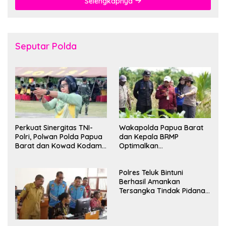
Selengkapnya
Seputar Polda
Perkuat Sinergitas TNI-
Wakapolda Papua Barat
Polri, Polwan Polda Papua
dan Kepala BRMP
Barat dan Kowad Kodam
Optimalkan
XVIII/Kasuari Gelar
Pengembangan Benih
Ekshibisi Menembak
Jagung untuk Ketahanan
Polres Teluk Bintuni
Persahabatan
Pangan Papua Barat
Berhasil Amankan
Tersangka Tindak Pidana
Pelecehan Seksual di
Bintuni