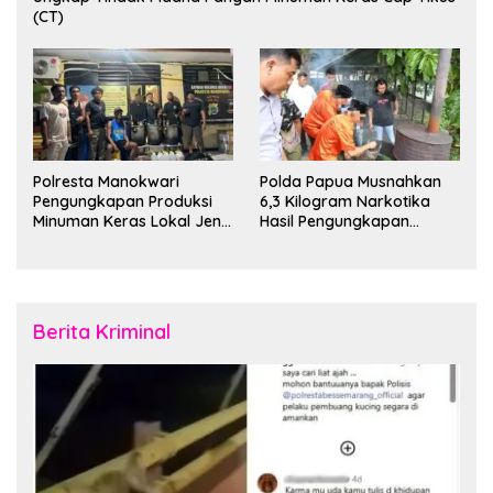
(CT)
Polresta Manokwari
Polda Papua Musnahkan
Pengungkapan Produksi
6,3 Kilogram Narkotika
Minuman Keras Lokal Jenis
Hasil Pengungkapan
Cap Tikus di Distrik Tanah
Jaringan Lintas Wilayah
Rubuh
Februari 2026
Berita Kriminal