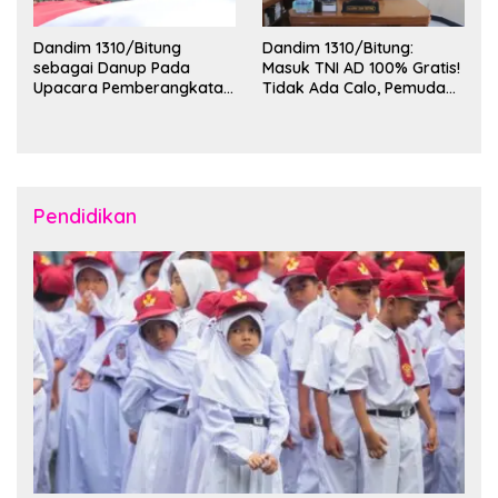
Dandim 1310/Bitung
Dandim 1310/Bitung:
sebagai Danup Pada
Masuk TNI AD 100% Gratis!
Upacara Pemberangkatan
Tidak Ada Calo, Pemuda
Karya Bakti Skala Besar
Bitung-Minut Silakan
Kodam XIII/Merdeka TA
Daftar
2026 ke Kepulauan Talaud
dan Sangihe
Pendidikan