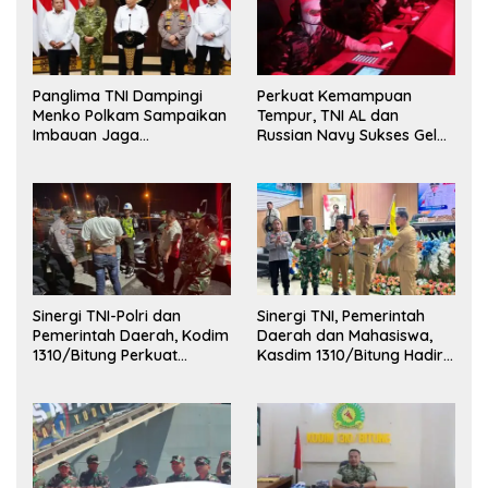
Panglima TNI Dampingi
Perkuat Kemampuan
Menko Polkam Sampaikan
Tempur, TNI AL dan
Imbauan Jaga
Russian Navy Sukses Gelar
Kondusivitas Bangsa
Latihan ORRUDA 2026
Sinergi TNI-Polri dan
Sinergi TNI, Pemerintah
Pemerintah Daerah, Kodim
Daerah dan Mahasiswa,
1310/Bitung Perkuat
Kasdim 1310/Bitung Hadiri
Ketertiban dan Keamanan
Penerimaan Mahasiswa
Wilayah Kota Bitung
KKT Unsrat Manado di
Kota Bitung