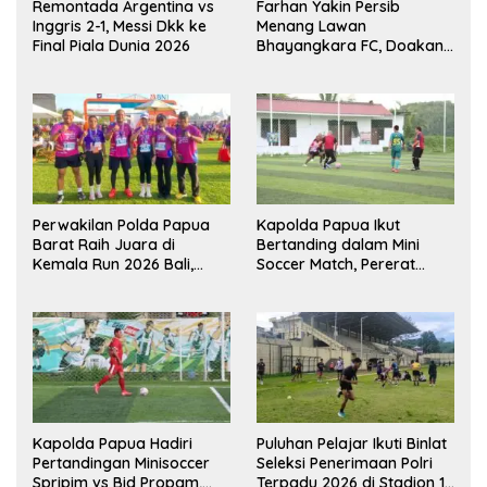
Remontada Argentina vs
Farhan Yakin Persib
Inggris 2-1, Messi Dkk ke
Menang Lawan
Final Piala Dunia 2026
Bhayangkara FC, Doakan
Kembali Jadi Juara Liga
Perwakilan Polda Papua
Kapolda Papua Ikut
Barat Raih Juara di
Bertanding dalam Mini
Kemala Run 2026 Bali,
Soccer Match, Pererat
Harumkan Nama Daerah
Kebersamaan Personel di
Bulan Ramadan
Kapolda Papua Hadiri
Puluhan Pelajar Ikuti Binlat
Pertandingan Minisoccer
Seleksi Penerimaan Polri
Spripim vs Bid Propam,
Terpadu 2026 di Stadion 16