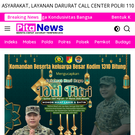
NAN DARURAT CALL CENTER POLRI 110: LAYANAN DARURA
Langsung
gsa
Breaking News
Bentuk Kesiapan Hadapi Potensi Fenomena El Nino,
ke
konten
Indeks
Mabes
Polda
Polres
Polsek
Pemkot
Budaya