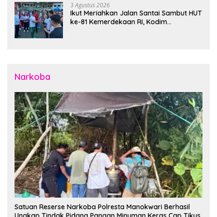
3 Agustus 2026
Ikut Meriahkan Jalan Santai Sambut HUT
ke-81 Kemerdekaan RI, Kodim
1310/Bitung Bangun Semangat
Persatuan Bersama Pemerintah Daerah
dan Masyarakat
Narkoba
Satuan Reserse Narkoba Polresta Manokwari Berhasil
Ungkap Tindak Pidana Pangan Minuman Keras Cap Tikus