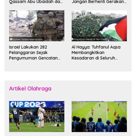
Qassam Abu Ubaidah dan
Jangan Berhenti Gerakan
Komandan Mohammed
Boikot
Sinwar
Israel Lakukan 282
Al Hayya: Tuhfanul Aqsa
Pelanggaran Sejak
Membangkitkan
Pengumuman Gencatan
Kesadaran di Seluruh
Senjata
Dunia
Artikel Olahraga