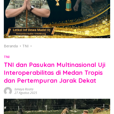
Beranda
TNI
TNI
TNI dan Pasukan Multinasional Uji
Interoperabilitas di Medan Tropis
dan Pertempuran Jarak Dekat
Ismaya Rosita
27 Agustus 2025