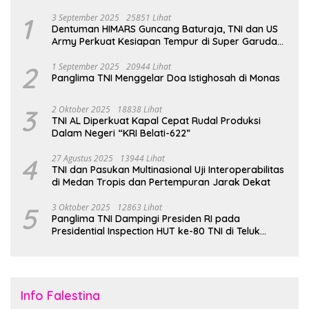
1
3 September 2025
25851 Lihat
Dentuman HIMARS Guncang Baturaja, TNI dan US
Army Perkuat Kesiapan Tempur di Super Garuda
Shield 2025
2
1 September 2025
20944 Lihat
Panglima TNI Menggelar Doa Istighosah di Monas
3
2 Oktober 2025
18838 Lihat
TNI AL Diperkuat Kapal Cepat Rudal Produksi
Dalam Negeri “KRI Belati-622”
4
27 Agustus 2025
13944 Lihat
TNI dan Pasukan Multinasional Uji Interoperabilitas
di Medan Tropis dan Pertempuran Jarak Dekat
5
3 Oktober 2025
12863 Lihat
Panglima TNI Dampingi Presiden RI pada
Presidential Inspection HUT ke-80 TNI di Teluk
Jakarta
Info Falestina