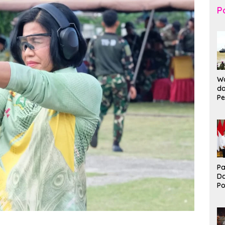
Po
Wa
da
Pe
T
K
Br
Ma
Pa
D
P
I
Ko
B