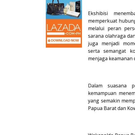
‎Ekshibisi menem
memperkuat hubunga
melalui peran pers
sarana olahraga da
juga menjadi mom
serta semangat k
menjaga keamanan d
‎Dalam suasana p
kemampuan menemba
yang semakin mempe
Papua Barat dan Kow