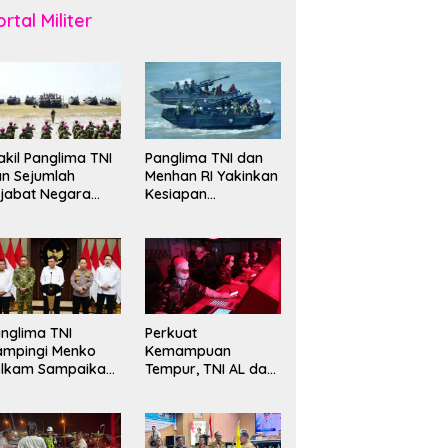
rtal Militer
kil Panglima TNI
Panglima TNI dan
n Sejumlah
Menhan RI Yakinkan
jabat Negara
Kesiapan
erima Warga
Interoperabilitas TNI
ehormatan dan
evet Korps
rinir
nglima TNI
Perkuat
ampingi Menko
Kemampuan
olkam Sampaikan
Tempur, TNI AL dan
mbauan Jaga
Russian Navy
ndusivitas
Sukses Gelar
angsa
Latihan ORRUDA
2026