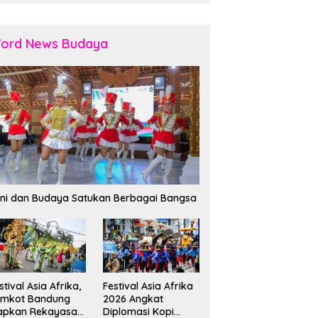
ord News Budaya
ni dan Budaya Satukan Berbagai Bangsa
stival Asia Afrika,
Festival Asia Afrika
emkot Bandung
2026 Angkat
apkan Rekayasa
Diplomasi Kopi