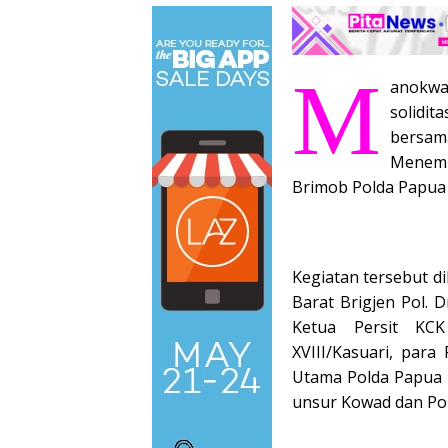
M
anokwa
solidit
bersam
Menem
Brimob Polda Papua B
‎Kegiatan tersebut d
Barat Brigjen Pol. D
Ketua Persit KCK
XVIII/Kasuari, para
Utama Polda Papua B
unsur Kowad dan Po