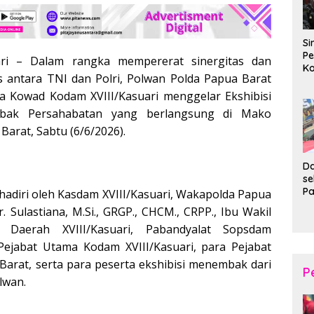
Si
Pe
ri – Dalam rangka mempererat sinergitas dan
Ko
as antara TNI dan Polri, Polwan Polda Papua Barat
Pe
d
a Kowad Kodam XVIII/Kasuari menggelar Ekshibisi
Wi
bak Persahabatan yang berlangsung di Mako
arat, Sabtu (6/6/2026).
Da
s
P
ihadiri oleh Kasdam XVIII/Kasuari, Wakapolda Papua
P
r. Sulastiana, M.Si., GRGP., CHCM., CRPP., Ibu Wakil
Ka
 Daerah XVIII/Kasuari, Pabandyalat Sopsdam
B
XI
 Pejabat Utama Kodam XVIII/Kasuari, para Pejabat
20
arat, serta para peserta ekshibisi menembak dari
Ta
P
lwan.