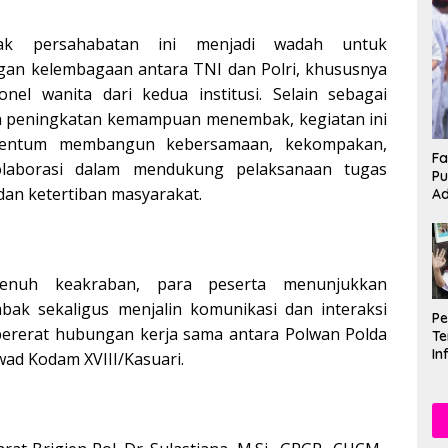
bak persahabatan ini menjadi wadah untuk
n kelembagaan antara TNI dan Polri, khususnya
onel wanita dari kedua institusi. Selain sebagai
n peningkatan kemampuan menembak, kegiatan ini
entum membangun kebersamaan, kekompakan,
Fa
olaborasi dalam mendukung pelaksanaan tugas
Pu
an ketertiban masyarakat.
Ad
enuh keakraban, para peserta menunjukkan
k sekaligus menjalin komunikasi dan interaksi
P
rerat hubungan kerja sama antara Polwan Polda
Te
In
ad Kodam XVIII/Kasuari.
Mu
Se