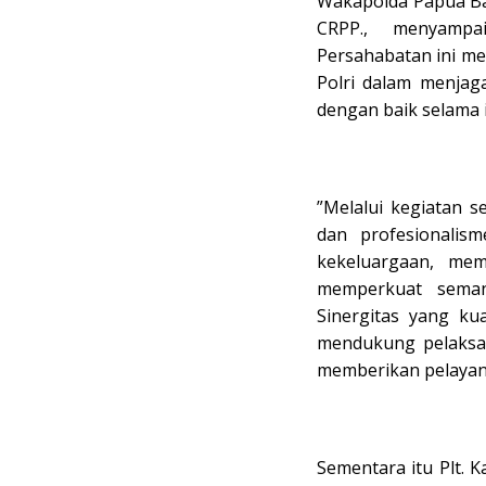
‎Wakapolda Papua Bar
CRPP., menyampa
Persahabatan ini m
Polri dalam menjaga
dengan baik selama i
‎”Melalui kegiatan 
dan profesionalis
kekeluargaan, me
memperkuat seman
Sinergitas yang ku
mendukung pelaksan
memberikan pelayana
‎Sementara itu Plt.