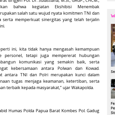
at Brigjen Pol. Dr. Sulastiana, M.Si., GRGP., CHCM.,
ikan bahwa kegiatan Ekshibisi Menembak
erupakan salah satu wujud nyata komitmen TNI dan
W
 serta memperkuat sinergitas yang telah terjalin
ni.
seperti ini, kita tidak hanya mengasah kemampuan
me personel, tetapi juga mempererat hubungan
mbangun komunikasi yang semakin baik, serta
gat kebersamaan antara Polwan dan Kowad.
Se
at antara TNI dan Polri merupakan kunci dalam
aan tugas menjaga keamanan, ketertiban, serta
n terbaik kepada masyarakat,” ujar Wakapolda.
Fe
P
 Kabid Humas Polda Papua Barat Kombes Pol. Gadug
Si