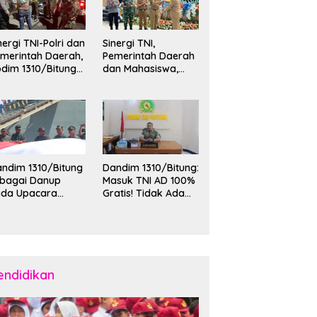
nergi TNI-Polri dan
Sinergi TNI,
merintah Daerah,
Pemerintah Daerah
dim 1310/Bitung
dan Mahasiswa,
rkuat Ketertiban
Kasdim 1310/Bitung
an Keamanan
Hadiri Penerimaan
layah Kota Bitung
Mahasiswa KKT
Unsrat Manado di
Kota Bitung
ndim 1310/Bitung
Dandim 1310/Bitung:
ebagai Danup
Masuk TNI AD 100%
ada Upacara
Gratis! Tidak Ada
emberangkatan
Calo, Pemuda
rya Bakti Skala
Bitung-Minut Silakan
esar Kodam
Daftar
II/Merdeka TA
26 ke Kepulauan
laud dan Sangihe
endidikan