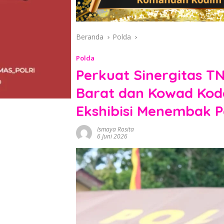
Beranda
Polda
Polda
Perkuat Sinergitas TN
Barat dan Kowad Koda
Ekshibisi Menembak 
Ismaya Rosita
6 Juni 2026