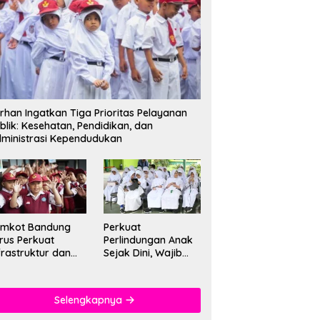
rhan Ingatkan Tiga Prioritas Pelayanan
blik: Kesehatan, Pendidikan, dan
ministrasi Kependudukan
emkot Bandung
Perkuat
rus Perkuat
Perlindungan Anak
frastruktur dan
Sejak Dini, Wajib
tu Pendidikan di
PAUD Satu Tahun
kolah
Jadi Fondasi Cegah
Kekerasan
Selengkapnya