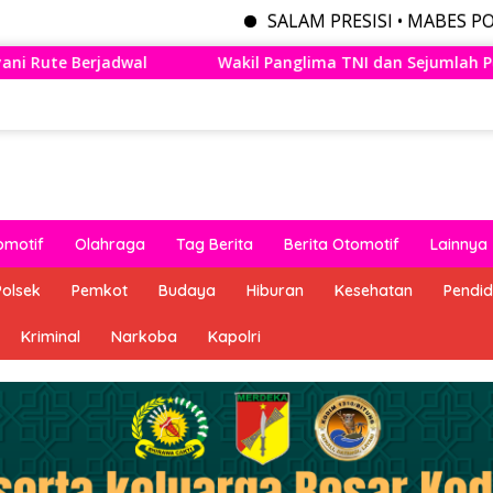
SALAM PRESISI • MABES POLRI MENYEDI
anglima TNI dan Sejumlah Pejabat Negara Terima Warga Kehorm
omotif
Olahraga
Tag Berita
Berita Otomotif
Lainnya
Polsek
Pemkot
Budaya
Hiburan
Kesehatan
Pendid
Kriminal
Narkoba
Kapolri