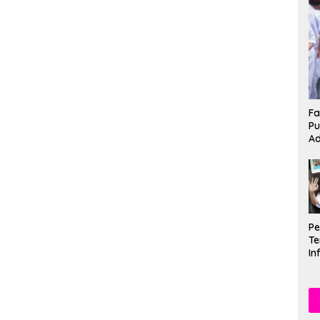
Fa
Pu
Ad
P
Te
In
Mu
Se