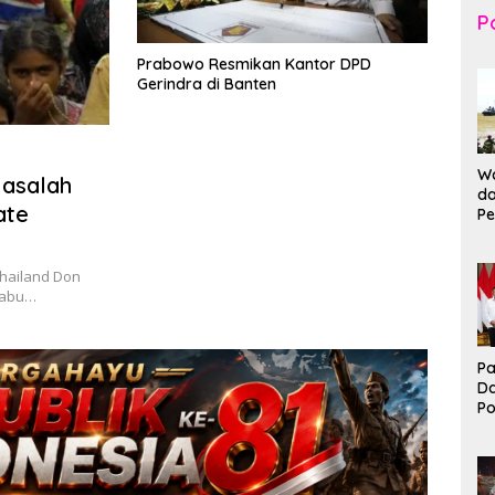
Po
Prabowo Resmikan Kantor DPD
Gerindra di Banten
Wa
Masalah
da
ate
Pe
T
K
Br
Thailand Don
Ma
 Rabu…
Pa
D
P
I
Ko
B