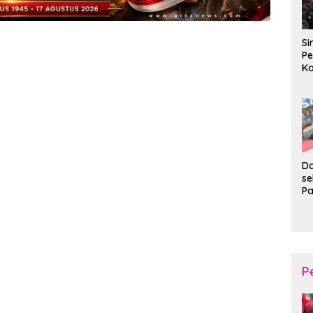
Si
Pe
Ko
Pe
d
Wi
Da
s
P
P
Ka
B
XI
20
Ta
P