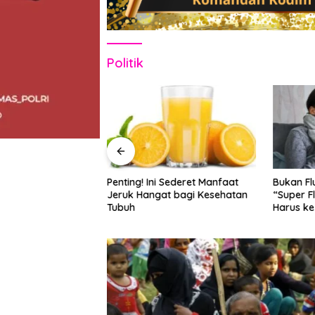
Politik
 Sederet Manfaat
Bukan Flu Biasa, Kenali Gejala
Kenali Su
t bagi Kesehatan
“Super Flu” dan Kapan Anda
Simak L
Harus ke Dokter
dan Jang