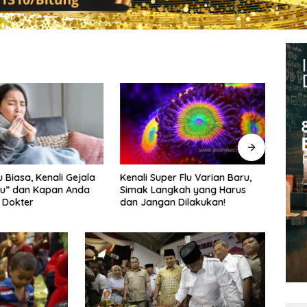
per Flu Varian Baru,
Black Garlic, Solusi Sangat
Catat
angkah yang Harus
Penting bagi Kesehatan
Apel
an Dilakukan!
Lamb