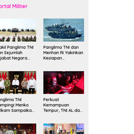
rtal Militer
kil Panglima TNI
Panglima TNI dan
n Sejumlah
Menhan RI Yakinkan
jabat Negara
Kesiapan
erima Warga
Interoperabilitas TNI
ehormatan dan
evet Korps
rinir
nglima TNI
Perkuat
ampingi Menko
Kemampuan
olkam Sampaikan
Tempur, TNI AL dan
mbauan Jaga
Russian Navy
ndusivitas
Sukses Gelar
angsa
Latihan ORRUDA
2026