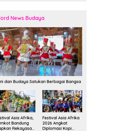
ord News Budaya
ni dan Budaya Satukan Berbagai Bangsa
stival Asia Afrika,
Festival Asia Afrika
emkot Bandung
2026 Angkat
apkan Rekayasa
Diplomasi Kopi