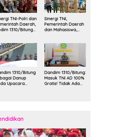
nergi TNI-Polri dan
Sinergi TNI,
merintah Daerah,
Pemerintah Daerah
dim 1310/Bitung
dan Mahasiswa,
rkuat Ketertiban
Kasdim 1310/Bitung
an Keamanan
Hadiri Penerimaan
layah Kota Bitung
Mahasiswa KKT
Unsrat Manado di
Kota Bitung
ndim 1310/Bitung
Dandim 1310/Bitung:
ebagai Danup
Masuk TNI AD 100%
ada Upacara
Gratis! Tidak Ada
emberangkatan
Calo, Pemuda
rya Bakti Skala
Bitung-Minut Silakan
esar Kodam
Daftar
II/Merdeka TA
26 ke Kepulauan
laud dan Sangihe
endidikan