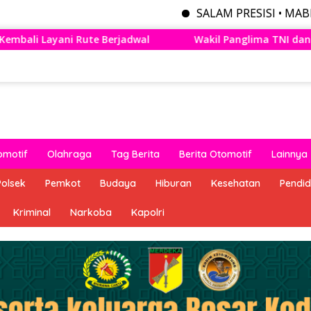
SALAM PRESISI • MABES POLRI ME
Wakil Panglima TNI dan Sejumlah Pejabat Negara Terima
omotif
Olahraga
Tag Berita
Berita Otomotif
Lainnya
Polsek
Pemkot
Budaya
Hiburan
Kesehatan
Pendid
Kriminal
Narkoba
Kapolri