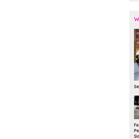
W
Se
Fe
P
Si