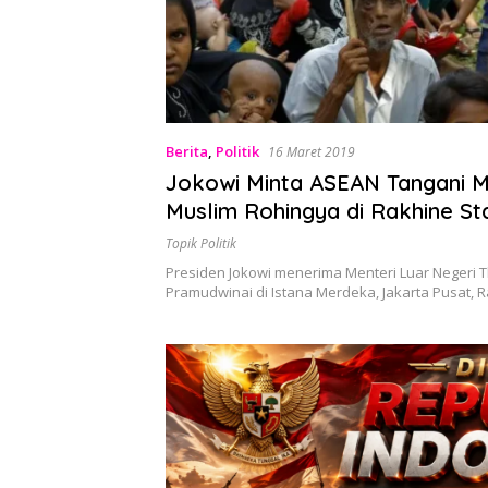
Berita
,
Politik
16 Maret 2019
Jokowi Minta ASEAN Tangani 
Muslim Rohingya di Rakhine St
Topik Politik
Presiden Jokowi menerima Menteri Luar Negeri 
Pramudwinai di Istana Merdeka, Jakarta Pusat,