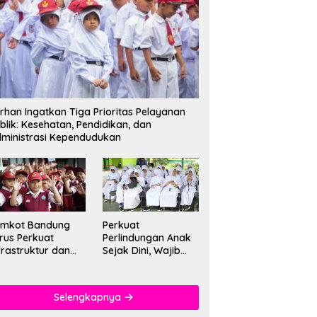
rhan Ingatkan Tiga Prioritas Pelayanan
blik: Kesehatan, Pendidikan, dan
ministrasi Kependudukan
emkot Bandung
Perkuat
rus Perkuat
Perlindungan Anak
frastruktur dan
Sejak Dini, Wajib
tu Pendidikan di
PAUD Satu Tahun
kolah
Jadi Fondasi Cegah
Kekerasan
Selengkapnya