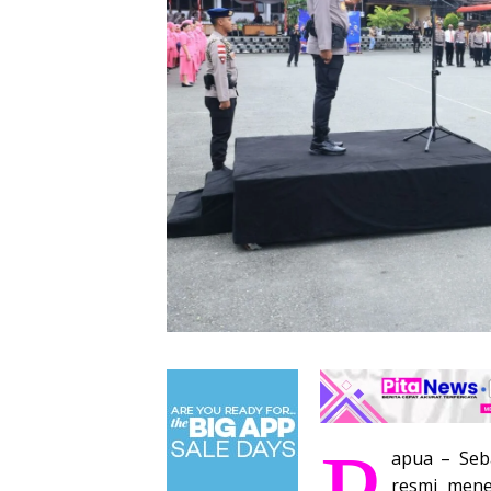
apua – Seb
resmi mene