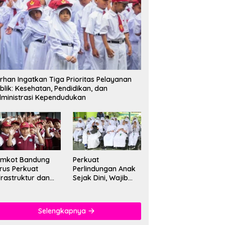
rhan Ingatkan Tiga Prioritas Pelayanan
blik: Kesehatan, Pendidikan, dan
ministrasi Kependudukan
emkot Bandung
Perkuat
rus Perkuat
Perlindungan Anak
frastruktur dan
Sejak Dini, Wajib
tu Pendidikan di
PAUD Satu Tahun
kolah
Jadi Fondasi Cegah
Kekerasan
Selengkapnya