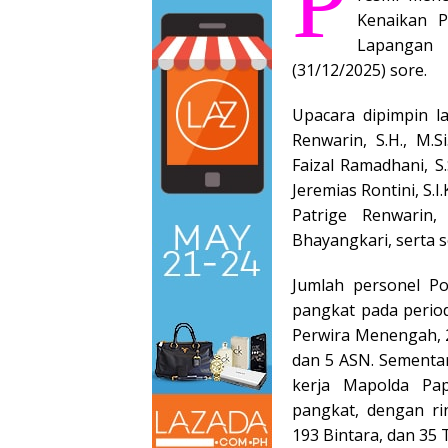
P
Kenaikan P
Lapangan 
(31/12/2025) sore.
Upacara dipimpin l
Renwarin, S.H., M.S
Faizal Ramadhani, S.
Jeremias Rontini, S.
Patrige Renwarin
Bhayangkari, serta 
Jumlah personel P
pangkat pada periode
Perwira Menengah, 
dan 5 ASN. Sementar
kerja Mapolda Pap
pangkat, dengan ri
193 Bintara, dan 35