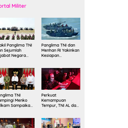
rtal Militer
kil Panglima TNI
Panglima TNI dan
n Sejumlah
Menhan RI Yakinkan
jabat Negara
Kesiapan
erima Warga
Interoperabilitas TNI
ehormatan dan
evet Korps
rinir
nglima TNI
Perkuat
ampingi Menko
Kemampuan
olkam Sampaikan
Tempur, TNI AL dan
mbauan Jaga
Russian Navy
ndusivitas
Sukses Gelar
angsa
Latihan ORRUDA
2026