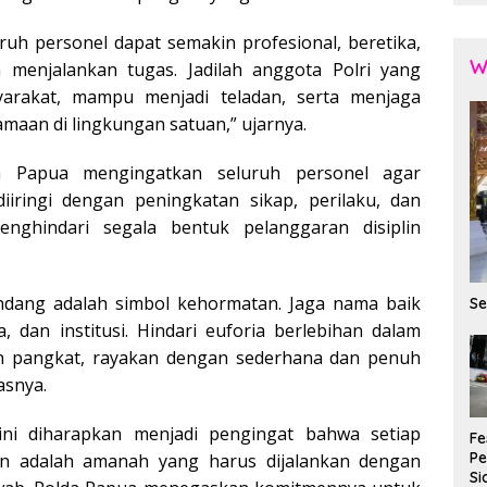
ruh personel dapat semakin profesional, beretika,
W
menjalankan tugas. Jadilah anggota Polri yang
arakat, mampu menjadi teladan, serta menjaga
amaan di lingkungan satuan,” ujarnya.
da Papua mengingatkan seluruh personel agar
iiringi dengan peningkatan sikap, perilaku, dan
menghindari segala bentuk pelanggaran disiplin
ndang adalah simbol kehormatan. Jaga nama baik
Se
ga, dan institusi. Hindari euforia berlebihan dalam
n pangkat, rayakan dengan sederhana dan penuh
asnya.
ini diharapkan menjadi pengingat bahwa setiap
Fe
P
an adalah amanah yang harus dijalankan dengan
Si