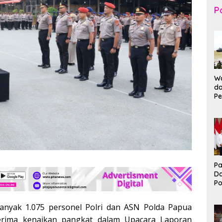
Po
Wa
da
Pe
T
K
Br
Ma
Pa
D
P
I
Ko
anyak 1.075 personel Polri dan ASN Polda Papua
B
rima kenaikan pangkat dalam Upacara Laporan