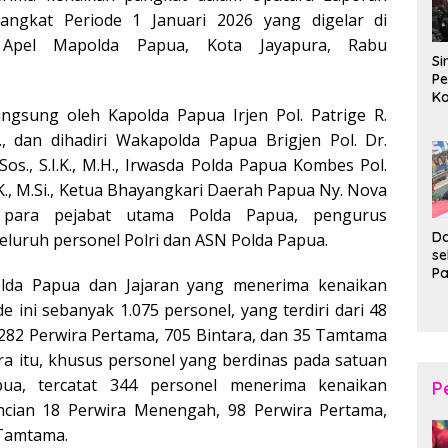
angkat Periode 1 Januari 2026 yang digelar di
Apel Mapolda Papua, Kota Jayapura, Rabu
Si
Pe
Ko
angsung oleh Kapolda Papua Irjen Pol. Patrige R.
Pe
d
i., dan dihadiri Wakapolda Papua Brigjen Pol. Dr.
Wi
Sos., S.I.K., M.H., Irwasda Polda Papua Kombes Pol.
I.K., M.Si., Ketua Bhayangkari Daerah Papua Ny. Nova
, para pejabat utama Polda Papua, pengurus
Da
seluruh personel Polri dan ASN Polda Papua.
s
P
olda Papua dan Jajaran yang menerima kenaikan
P
 ini sebanyak 1.075 personel, yang terdiri dari 48
Ka
B
282 Perwira Pertama, 705 Bintara, dan 35 Tamtama
XI
a itu, khusus personel yang berdinas pada satuan
20
Ta
ua, tercatat 344 personel menerima kenaikan
P
ncian 18 Perwira Menengah, 98 Perwira Pertama,
 Tamtama.