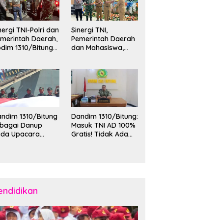
nergi TNI-Polri dan
Sinergi TNI,
merintah Daerah,
Pemerintah Daerah
dim 1310/Bitung
dan Mahasiswa,
rkuat Ketertiban
Kasdim 1310/Bitung
an Keamanan
Hadiri Penerimaan
layah Kota Bitung
Mahasiswa KKT
Unsrat Manado di
Kota Bitung
ndim 1310/Bitung
Dandim 1310/Bitung:
ebagai Danup
Masuk TNI AD 100%
ada Upacara
Gratis! Tidak Ada
emberangkatan
Calo, Pemuda
rya Bakti Skala
Bitung-Minut Silakan
esar Kodam
Daftar
II/Merdeka TA
26 ke Kepulauan
laud dan Sangihe
endidikan