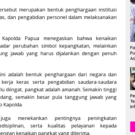
ersebut merupakan bentuk penghargaan institusi
litas, dan pengabdian personel dalam melaksanakan
 Kapolda Papua menegaskan bahwa kenaikan
adar perubahan simbol kepangkatan, melainkan
Fa
ng jawab yang harus dijalankan dengan penuh
Pu
Ad
ini adalah bentuk penghargaan dari negara dan
as kerja keras serta pengabdian saudara-saudara
lu diingat, pangkat adalah amanah. Semakin tinggi
P
ndang, semakin besar pula tanggung jawab yang
Te
p Kapolda.
In
Mu
Se
juga menekankan pentingnya peningkatan
kedisiplinan, serta kualitas pelayanan kepada
dengan kenaikan pangkat yang diterima.