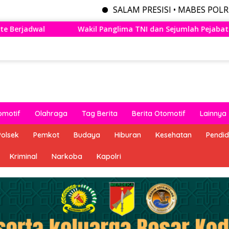
SALAM PRESISI • MABES POLRI MENYEDIAKA
 TNI dan Sejumlah Pejabat Negara Terima Warga Kehormatan d
omotif
Olahraga
Tag Berita
Berita Otomotif
Lainnya
Polsek
Pemkot
Budaya
Hiburan
Kesehatan
Pendid
Kriminal
Narkoba
Kapolri