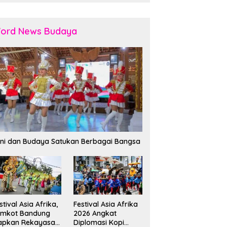
ord News Budaya
ni dan Budaya Satukan Berbagai Bangsa
stival Asia Afrika,
Festival Asia Afrika
emkot Bandung
2026 Angkat
apkan Rekayasa
Diplomasi Kopi