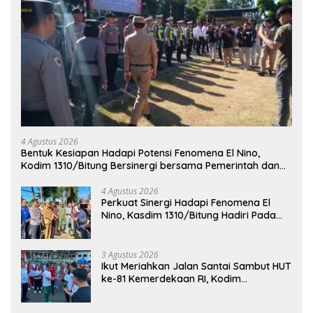
4 Agustus 2026
Bentuk Kesiapan Hadapi Potensi Fenomena El Nino,
Kodim 1310/Bitung Bersinergi bersama Pemerintah dan
Instansi Terkait Gelar Apel Kesiapsiagaan Tanggap
Bencana
4 Agustus 2026
Perkuat Sinergi Hadapi Fenomena El
Nino, Kasdim 1310/Bitung Hadiri Pada
Apel Gelar Pasukan Penanggulangan
Bencana di Polres Bitung
3 Agustus 2026
Ikut Meriahkan Jalan Santai Sambut HUT
ke-81 Kemerdekaan RI, Kodim
1310/Bitung Bangun Semangat
Persatuan Bersama Pemerintah Daerah