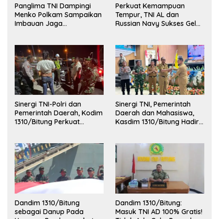
Panglima TNI Dampingi
Perkuat Kemampuan
Menko Polkam Sampaikan
Tempur, TNI AL dan
Imbauan Jaga
Russian Navy Sukses Gelar
Kondusivitas Bangsa
Latihan ORRUDA 2026
Sinergi TNI-Polri dan
Sinergi TNI, Pemerintah
Pemerintah Daerah, Kodim
Daerah dan Mahasiswa,
1310/Bitung Perkuat
Kasdim 1310/Bitung Hadiri
Ketertiban dan Keamanan
Penerimaan Mahasiswa
Wilayah Kota Bitung
KKT Unsrat Manado di
Kota Bitung
Dandim 1310/Bitung
Dandim 1310/Bitung:
sebagai Danup Pada
Masuk TNI AD 100% Gratis!