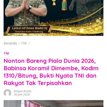
Beranda
TNI
TNI
Nonton Bareng Piala Dunia 2026,
Babinsa Koramil Dimembe, Kodim
1310/Bitung, Bukti Nyata TNI dan
Rakyat Tak Terpisahkan
Ismaya Rosita
26 Juni 2026