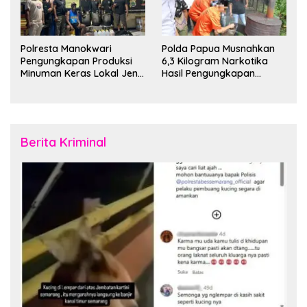
Polresta Manokwari
Polda Papua Musnahkan
Pengungkapan Produksi
6,3 Kilogram Narkotika
Minuman Keras Lokal Jenis
Hasil Pengungkapan
Cap Tikus di Distrik Tanah
Jaringan Lintas Wilayah
Rubuh
Februari 2026
Berita Kriminal