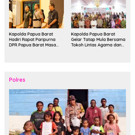
Kapolda Papua Barat
Kapolda Papua Barat
Hadiri Rapat Paripurna
Gelar Tatap Mula Bersama
DPR Papua Barat Masa
Tokoh Lintas Agama dan
Persidangan Ke-I
Kerukunan Keluarga Suku
Tahun2026
Nusantara di Manokwari
Polres