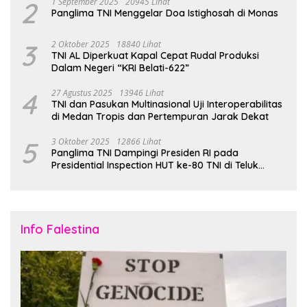
2
1 September 2025
20945 Lihat
Panglima TNI Menggelar Doa Istighosah di Monas
3
2 Oktober 2025
18840 Lihat
TNI AL Diperkuat Kapal Cepat Rudal Produksi
Dalam Negeri “KRI Belati-622”
4
27 Agustus 2025
13946 Lihat
TNI dan Pasukan Multinasional Uji Interoperabilitas
di Medan Tropis dan Pertempuran Jarak Dekat
5
3 Oktober 2025
12866 Lihat
Panglima TNI Dampingi Presiden RI pada
Presidential Inspection HUT ke-80 TNI di Teluk
Jakarta
Info Falestina