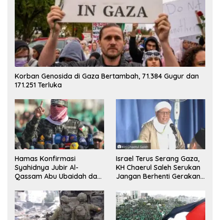
Korban Genosida di Gaza Bertambah, 71.384 Gugur dan
171.251 Terluka
Hamas Konfirmasi
Israel Terus Serang Gaza,
Syahidnya Jubir Al-
KH Chaerul Saleh Serukan
Qassam Abu Ubaidah dan
Jangan Berhenti Gerakan
Komandan Mohammed
Boikot
Sinwar