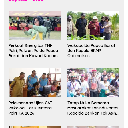
Perkuat Sinergitas TNI-
Wakapolda Papua Barat
Polri, Polwan Polda Papua
dan Kepala BRMP
Barat dan Kowad Kodam
Optimalkan
XVIII/Kasuari Gelar
Pengembangan Benih
Ekshibisi Menembak
Jagung untuk Ketahanan
Persahabatan
Pangan Papua Barat
Pelaksanaan Ujian CAT
Tatap Muka Bersama
Psikologi Casis Bintara
Masyarakat Fanindi Pantai,
Polri T.A 2026
Kapolda Berikan Tali Asih
dan Bakti Kesehatan