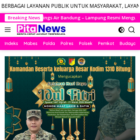
NAN PUBLIK UNTUK MASYARAKAT, LAYANAN DARURAT CALL
Langsung
ung – Lampung Resmi Mengudara, Husein Kembali Layani Rute 
Breaking News
ke
konten
Indeks
Mabes
Polda
Polres
Polsek
Pemkot
Budaya