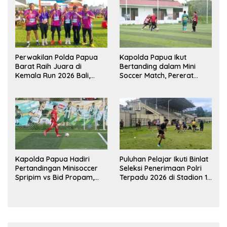
Perwakilan Polda Papua
Kapolda Papua Ikut
Barat Raih Juara di
Bertanding dalam Mini
Kemala Run 2026 Bali,
Soccer Match, Pererat
Harumkan Nama Daerah
Kebersamaan Personel di
Bulan Ramadan
Kapolda Papua Hadiri
Puluhan Pelajar Ikuti Binlat
Pertandingan Minisoccer
Seleksi Penerimaan Polri
Spripim vs Bid Propam,
Terpadu 2026 di Stadion 16
Pererat Soliditas dan
November Fakfak
Kebersamaan Personel