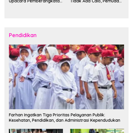
Upacara Pemberangkatan
Tidak Ada Calo, Pemuda
Karya Bakti Skala Besar
Bitung-Minut Silakan
Kodam XIII/Merdeka TA
Daftar
2026 ke Kepulauan Talaud
dan Sangihe
Pendidikan
Farhan Ingatkan Tiga Prioritas Pelayanan Publik:
Kesehatan, Pendidikan, dan Administrasi Kependudukan