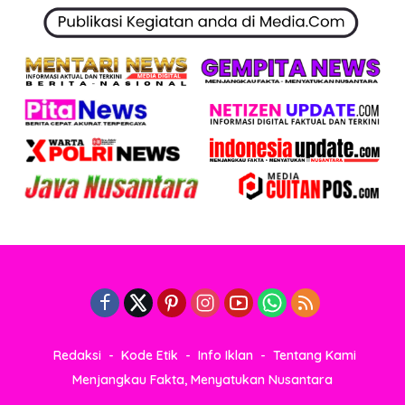
Redaksi
Kode Etik
Info Iklan
Tentang Kami
Menjangkau Fakta, Menyatukan Nusantara