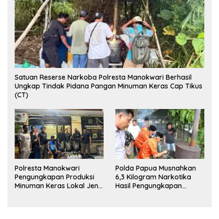
Satuan Reserse Narkoba Polresta Manokwari Berhasil
Ungkap Tindak Pidana Pangan Minuman Keras Cap Tikus
(CT)
Polresta Manokwari
Polda Papua Musnahkan
Pengungkapan Produksi
6,3 Kilogram Narkotika
Minuman Keras Lokal Jenis
Hasil Pengungkapan
Cap Tikus di Distrik Tanah
Jaringan Lintas Wilayah
Rubuh
Februari 2026