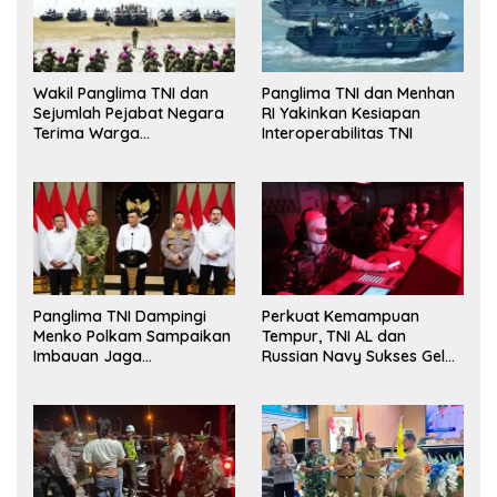
Wakil Panglima TNI dan
Panglima TNI dan Menhan
Sejumlah Pejabat Negara
RI Yakinkan Kesiapan
Terima Warga
Interoperabilitas TNI
Kehormatan dan Brevet
Korps Marinir
Panglima TNI Dampingi
Perkuat Kemampuan
Menko Polkam Sampaikan
Tempur, TNI AL dan
Imbauan Jaga
Russian Navy Sukses Gelar
Kondusivitas Bangsa
Latihan ORRUDA 2026