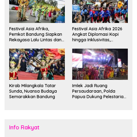
Festival Asia Afrika,
Festival Asia Afrika 2026
Pemkot Bandung Siapkan
Angkat Diplomasi Kopi
Rekayasa Lalu Lintas dan
hingga Inklusivitas,
Kantong Parkir
Bandung Siap Sambut 25
Duta Besar
Kirab Milangkala Tatar
Imlek Jadi Ruang
Sunda, Nuansa Budaya
Persaudaraan, Polda
Semarakkan Bandung
Papua Dukung Pelestarian
Budaya di Tanah Papua
Info Rakyat