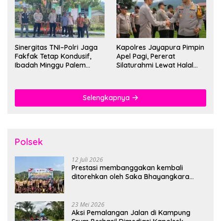
Sinergitas TNI–Polri Jaga
Kapolres Jayapura Pimpin
Fakfak Tetap Kondusif,
Apel Pagi, Pererat
Ibadah Minggu Palem
Silaturahmi Lewat Halal
Berlangsung Aman dan
Bihalal
Khidmat
Selengkapnya
Polsek
12 Juli 2026
Prestasi membanggakan kembali
ditorehkan oleh Saka Bhayangkara
Polsek Banjarsari
23 Mei 2026
Aksi Pemalangan Jalan di Kampung