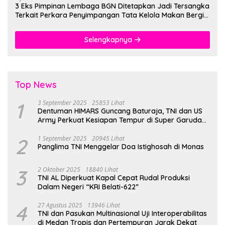
3 Eks Pimpinan Lembaga BGN Ditetapkan Jadi Tersangka
Terkait Perkara Penyimpangan Tata Kelola Makan Bergizi
Gratis
Selengkapnya
Top News
1
3 September 2025
25853 Lihat
Dentuman HIMARS Guncang Baturaja, TNI dan US
Army Perkuat Kesiapan Tempur di Super Garuda
Shield 2025
2
1 September 2025
20945 Lihat
Panglima TNI Menggelar Doa Istighosah di Monas
3
2 Oktober 2025
18840 Lihat
TNI AL Diperkuat Kapal Cepat Rudal Produksi
Dalam Negeri “KRI Belati-622”
4
27 Agustus 2025
13946 Lihat
TNI dan Pasukan Multinasional Uji Interoperabilitas
di Medan Tropis dan Pertempuran Jarak Dekat