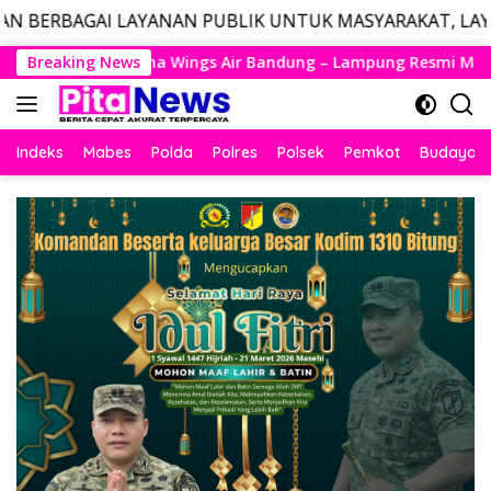
LAYANAN PUBLIK UNTUK MASYARAKAT, LAYANAN DARURAT 
Langsung
ir Bandung – Lampung Resmi Mengudara, Husein Kembali Layan
Breaking News
ke
konten
Indeks
Mabes
Polda
Polres
Polsek
Pemkot
Budaya