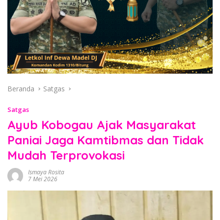
Beranda
Satgas
Satgas
Ayub Kobogau Ajak Masyarakat
Paniai Jaga Kamtibmas dan Tidak
Mudah Terprovokasi
Ismaya Rosita
7 Mei 2026