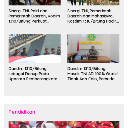
Sinergi TNI-Polri dan
Sinergi TNI, Pemerintah
Pemerintah Daerah, Kodim
Daerah dan Mahasiswa,
1310/Bitung Perkuat
Kasdim 1310/Bitung Hadiri
Ketertiban dan Keamanan
Penerimaan Mahasiswa
Wilayah Kota Bitung
KKT Unsrat Manado di
Kota Bitung
Dandim 1310/Bitung
Dandim 1310/Bitung:
sebagai Danup Pada
Masuk TNI AD 100% Gratis!
Upacara Pemberangkatan
Tidak Ada Calo, Pemuda
Karya Bakti Skala Besar
Bitung-Minut Silakan
Kodam XIII/Merdeka TA
Daftar
2026 ke Kepulauan Talaud
dan Sangihe
Pendidikan