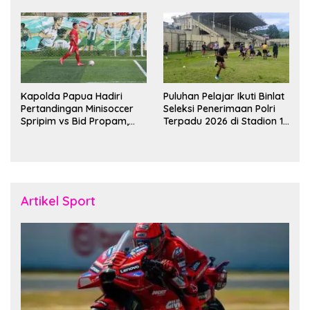
Bulan Ramadan
Kapolda Papua Hadiri
Puluhan Pelajar Ikuti Binlat
Pertandingan Minisoccer
Seleksi Penerimaan Polri
Spripim vs Bid Propam,
Terpadu 2026 di Stadion 16
Pererat Soliditas dan
November Fakfak
Kebersamaan Personel
Artikel Sport