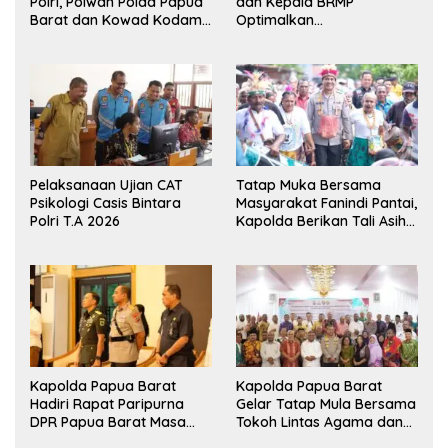
Polri, Polwan Polda Papua
dan Kepala BRMP
Barat dan Kowad Kodam
Optimalkan
XVIII/Kasuari Gelar
Pengembangan Benih
Ekshibisi Menembak
Jagung untuk Ketahanan
Persahabatan
Pangan Papua Barat
Pelaksanaan Ujian CAT
Tatap Muka Bersama
Psikologi Casis Bintara
Masyarakat Fanindi Pantai,
Polri T.A 2026
Kapolda Berikan Tali Asih
dan Bakti Kesehatan
Kapolda Papua Barat
Kapolda Papua Barat
Hadiri Rapat Paripurna
Gelar Tatap Mula Bersama
DPR Papua Barat Masa
Tokoh Lintas Agama dan
Persidangan Ke-I
Kerukunan Keluarga Suku