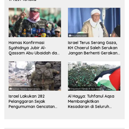
Hamas Konfirmasi
Israel Terus Serang Gaza,
Syahidnya Jubir Al-
KH Chaerul Saleh Serukan
Qassam Abu Ubaidah dan
Jangan Berhenti Gerakan
Komandan Mohammed
Boikot
Sinwar
Israel Lakukan 282
Al Hayya: Tuhfanul Aqsa
Pelanggaran Sejak
Membangkitkan
Pengumuman Gencatan
Kesadaran di Seluruh
Senjata
Dunia