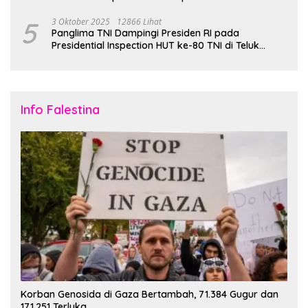
5
3 Oktober 2025
12866 Lihat
Panglima TNI Dampingi Presiden RI pada
Presidential Inspection HUT ke-80 TNI di Teluk
Jakarta
Info Falestina
Korban Genosida di Gaza Bertambah, 71.384 Gugur dan
171.251 Terluka