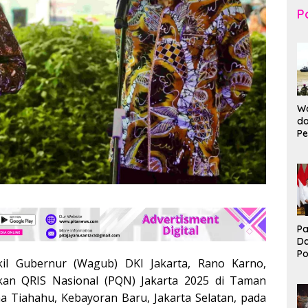
Po
Wa
da
Pe
T
K
Br
Ma
Pa
D
P
il Gubernur (Wagub) DKI Jakarta, Rano Karno,
I
Ko
an QRIS Nasional (PQN) Jakarta 2025 di Taman
B
ha Tiahahu, Kebayoran Baru, Jakarta Selatan, pada