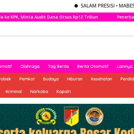
SALAM PRESISI • MABES POLRI MENY
Rp12 Triliun
Penerbangan Perdana Wings Air Bandung 
omotif
Olahraga
Tag Berita
Berita Otomotif
Lainnya
Polsek
Pemkot
Budaya
Hiburan
Kesehatan
Pendid
Kriminal
Narkoba
Kapolri