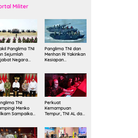
rtal Militer
kil Panglima TNI
Panglima TNI dan
n Sejumlah
Menhan RI Yakinkan
jabat Negara
Kesiapan
erima Warga
Interoperabilitas TNI
ehormatan dan
evet Korps
rinir
nglima TNI
Perkuat
ampingi Menko
Kemampuan
olkam Sampaikan
Tempur, TNI AL dan
mbauan Jaga
Russian Navy
ndusivitas
Sukses Gelar
angsa
Latihan ORRUDA
2026