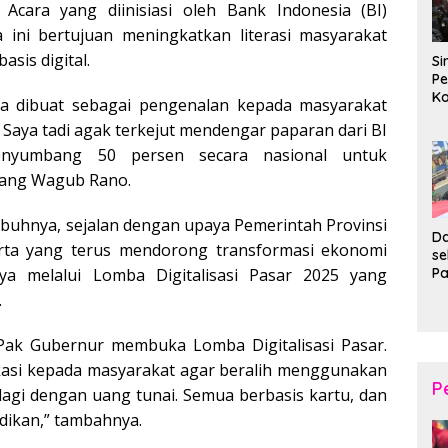
. Acara yang diinisiasi oleh Bank Indonesia (BI)
a ini bertujuan meningkatkan literasi masyarakat
asis digital.
Si
Pe
Ko
nya dibuat sebagai pengenalan kepada masyarakat
Pe
 Saya tadi agak terkejut mendengar paparan dari BI
d
Wi
nyumbang 50 persen secara nasional untuk
rang Wagub Rano.
mbuhnya, sejalan dengan upaya Pemerintah Provinsi
Da
rta yang terus mendorong transformasi ekonomi
s
P
unya melalui Lomba Digitalisasi Pasar 2025 yang
P
.
Ka
B
ak Gubernur membuka Lomba Digitalisasi Pasar.
XI
20
kasi kepada masyarakat agar beralih menggunakan
Ta
P
 lagi dengan uang tunai. Semua berbasis kartu, dan
idikan,” tambahnya.