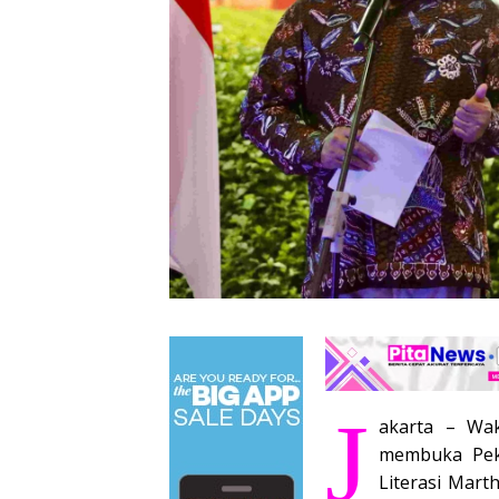
J
akarta – Wak
membuka Pek
Literasi Mart