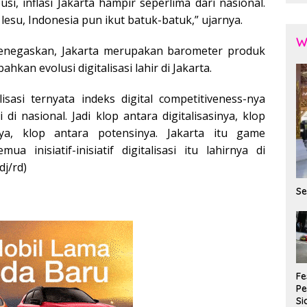
usi, inflasi Jakarta hampir seperlima dari nasional.
 lesu, Indonesia pun ikut batuk-batuk,” ujarnya.
W
enegaskan, Jakarta merupakan barometer produk
hkan evolusi digitalisasi lahir di Jakarta.
lisasi ternyata indeks digital competitiveness-nya
i di nasional. Jadi klop antara digitalisasinya, klop
a, klop antara potensinya. Jakarta itu game
a inisiatif-inisiatif digitalisasi itu lahirnya di
dj/rd)
Se
Fe
P
Si