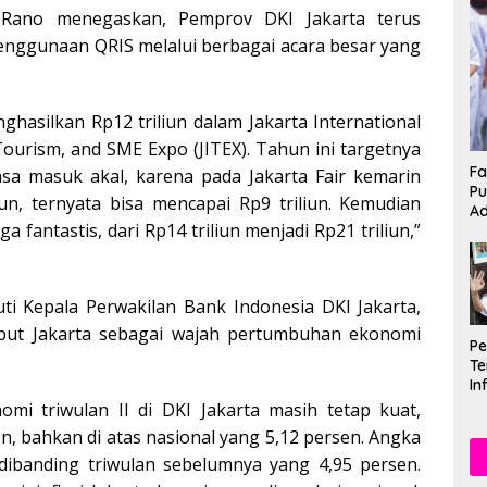
 Rano menegaskan, Pemprov DKI Jakarta terus
enggunaan QRIS melalui berbagai acara besar yang
ghasilkan Rp12 triliun dalam Jakarta International
Tourism, and SME Expo (JITEX). Tahun ini targetnya
Fa
rasa masuk akal, karena pada Jakarta Fair kemarin
Pu
liun, ternyata bisa mencapai Rp9 triliun. Kemudian
Ad
ga fantastis, dari Rp14 triliun menjadi Rp21 triliun,”
ti Kepala Perwakilan Bank Indonesia DKI Jakarta,
but Jakarta sebagai wajah pertumbuhan ekonomi
P
Te
In
Mu
mi triwulan II di DKI Jakarta masih tetap kuat,
Se
n, bahkan di atas nasional yang 5,12 persen. Angka
 dibanding triwulan sebelumnya yang 4,95 persen.