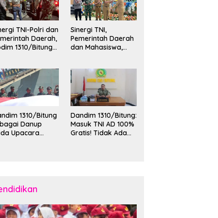
nergi TNI-Polri dan
Sinergi TNI,
merintah Daerah,
Pemerintah Daerah
dim 1310/Bitung
dan Mahasiswa,
rkuat Ketertiban
Kasdim 1310/Bitung
an Keamanan
Hadiri Penerimaan
layah Kota Bitung
Mahasiswa KKT
Unsrat Manado di
Kota Bitung
ndim 1310/Bitung
Dandim 1310/Bitung:
ebagai Danup
Masuk TNI AD 100%
ada Upacara
Gratis! Tidak Ada
emberangkatan
Calo, Pemuda
rya Bakti Skala
Bitung-Minut Silakan
esar Kodam
Daftar
II/Merdeka TA
26 ke Kepulauan
laud dan Sangihe
endidikan