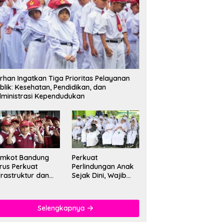
rhan Ingatkan Tiga Prioritas Pelayanan
blik: Kesehatan, Pendidikan, dan
ministrasi Kependudukan
emkot Bandung
Perkuat
rus Perkuat
Perlindungan Anak
frastruktur dan
Sejak Dini, Wajib
tu Pendidikan di
PAUD Satu Tahun
kolah
Jadi Fondasi Cegah
Kekerasan
Selengkapnya