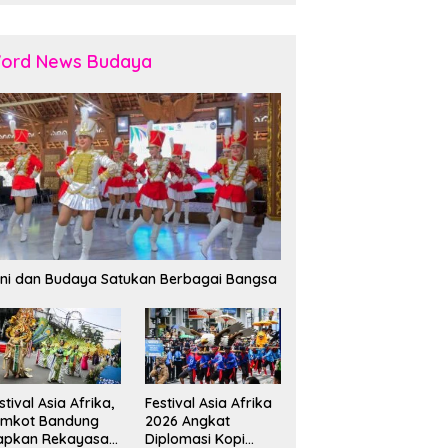
ord News Budaya
ni dan Budaya Satukan Berbagai Bangsa
stival Asia Afrika,
Festival Asia Afrika
emkot Bandung
2026 Angkat
apkan Rekayasa
Diplomasi Kopi