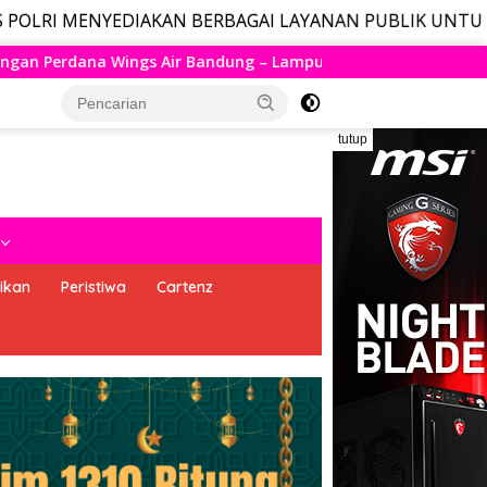
EDIAKAN BERBAGAI LAYANAN PUBLIK UNTUK MASYARAKAT,
– Lampung Resmi Mengudara, Husein Kembali Layani Rute Berj
tutup
ikan
Peristiwa
Cartenz