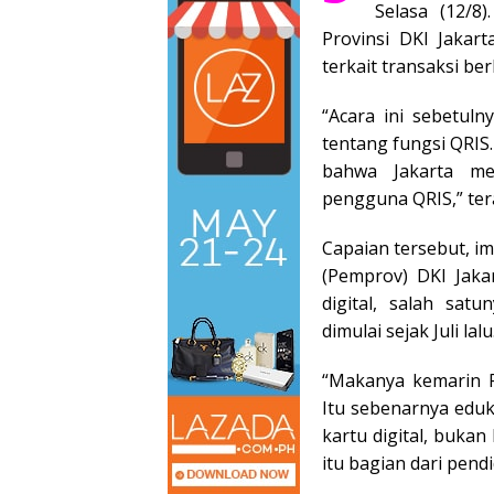
Selasa (12/8)
Provinsi DKI Jakart
terkait transaksi berb
“Acara ini sebetul
tentang fungsi QRIS.
bahwa Jakarta me
pengguna QRIS,” te
Capaian tersebut, i
(Pemprov) DKI Jaka
digital, salah sat
dimulai sejak Juli lalu
“Makanya kemarin P
Itu sebenarnya edu
kartu digital, bukan
itu bagian dari pend