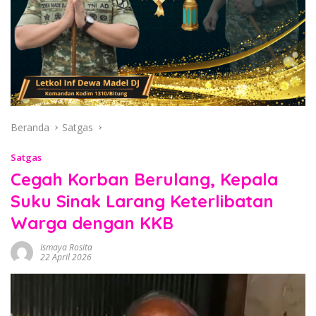
Beranda
Satgas
Satgas
Cegah Korban Berulang, Kepala
Suku Sinak Larang Keterlibatan
Warga dengan KKB
Ismaya Rosita
22 April 2026