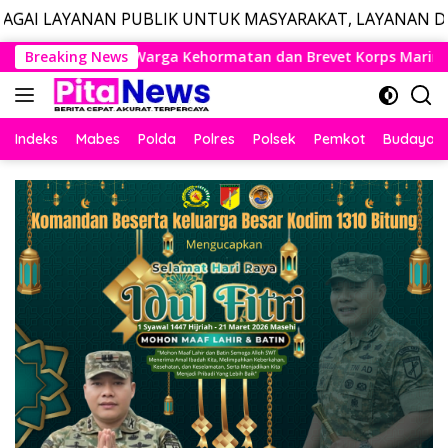
UBLIK UNTUK MASYARAKAT, LAYANAN DARURAT CALL CENT
Langsung
 dan Brevet Korps Marinir
Breaking News
Panglima TNI dan Menhan RI
ke
konten
Indeks
Mabes
Polda
Polres
Polsek
Pemkot
Budaya