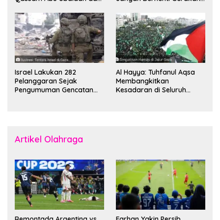
Komandan Mohammed
Boikot
Sinwar
Israel Lakukan 282
Al Hayya: Tuhfanul Aqsa
Pelanggaran Sejak
Membangkitkan
Pengumuman Gencatan
Kesadaran di Seluruh
Senjata
Dunia
Artikel Olahraga
Remontada Argentina vs
Farhan Yakin Persib