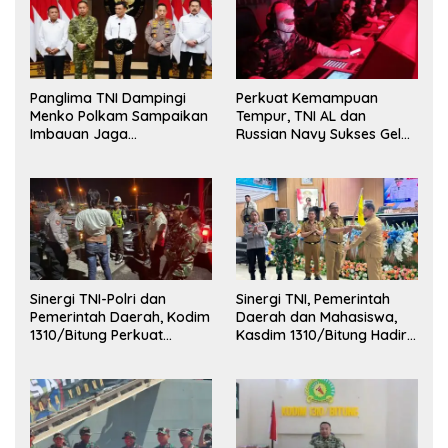
Panglima TNI Dampingi
Perkuat Kemampuan
Menko Polkam Sampaikan
Tempur, TNI AL dan
Imbauan Jaga
Russian Navy Sukses Gelar
Kondusivitas Bangsa
Latihan ORRUDA 2026
Sinergi TNI-Polri dan
Sinergi TNI, Pemerintah
Pemerintah Daerah, Kodim
Daerah dan Mahasiswa,
1310/Bitung Perkuat
Kasdim 1310/Bitung Hadiri
Ketertiban dan Keamanan
Penerimaan Mahasiswa
Wilayah Kota Bitung
KKT Unsrat Manado di
Kota Bitung