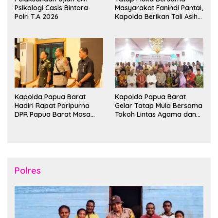
Psikologi Casis Bintara
Masyarakat Fanindi Pantai,
Polri T.A 2026
Kapolda Berikan Tali Asih
dan Bakti Kesehatan
Kapolda Papua Barat
Kapolda Papua Barat
Hadiri Rapat Paripurna
Gelar Tatap Mula Bersama
DPR Papua Barat Masa
Tokoh Lintas Agama dan
Persidangan Ke-I
Kerukunan Keluarga Suku
Tahun2026
Nusantara di Manokwari
Polres