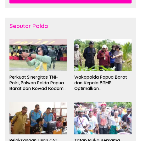
Seputar Polda
Perkuat Sinergitas TNI-
Wakapolda Papua Barat
Polri, Polwan Polda Papua
dan Kepala BRMP
Barat dan Kowad Kodam
Optimalkan
XVIII/Kasuari Gelar
Pengembangan Benih
Ekshibisi Menembak
Jagung untuk Ketahanan
Persahabatan
Pangan Papua Barat
Pelaksanaan Ujian CAT
Tatap Muka Bersama