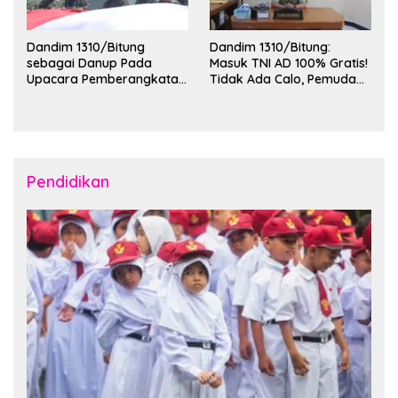
Dandim 1310/Bitung
Dandim 1310/Bitung:
sebagai Danup Pada
Masuk TNI AD 100% Gratis!
Upacara Pemberangkatan
Tidak Ada Calo, Pemuda
Karya Bakti Skala Besar
Bitung-Minut Silakan
Kodam XIII/Merdeka TA
Daftar
2026 ke Kepulauan Talaud
dan Sangihe
Pendidikan