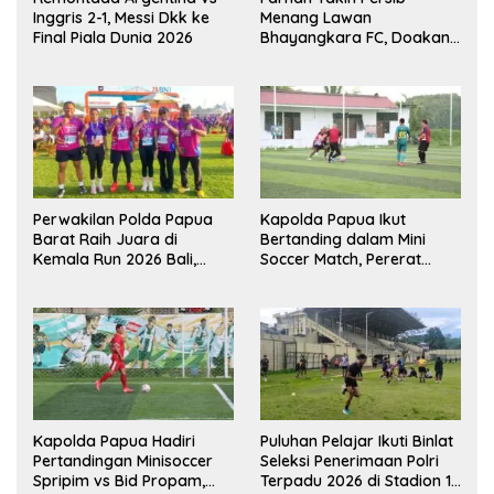
Inggris 2-1, Messi Dkk ke
Menang Lawan
Final Piala Dunia 2026
Bhayangkara FC, Doakan
Kembali Jadi Juara Liga
Perwakilan Polda Papua
Kapolda Papua Ikut
Barat Raih Juara di
Bertanding dalam Mini
Kemala Run 2026 Bali,
Soccer Match, Pererat
Harumkan Nama Daerah
Kebersamaan Personel di
Bulan Ramadan
Kapolda Papua Hadiri
Puluhan Pelajar Ikuti Binlat
Pertandingan Minisoccer
Seleksi Penerimaan Polri
Spripim vs Bid Propam,
Terpadu 2026 di Stadion 16