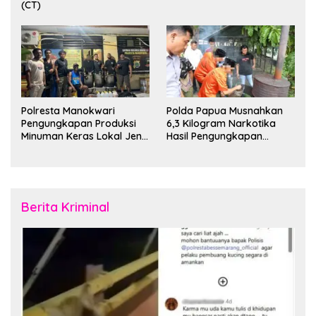
(CT)
Polresta Manokwari
Polda Papua Musnahkan
Pengungkapan Produksi
6,3 Kilogram Narkotika
Minuman Keras Lokal Jenis
Hasil Pengungkapan
Cap Tikus di Distrik Tanah
Jaringan Lintas Wilayah
Rubuh
Februari 2026
Berita Kriminal