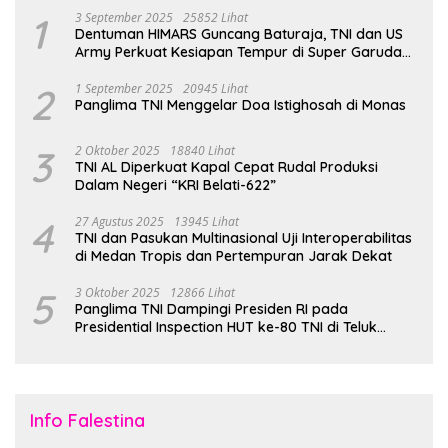
1
3 September 2025
25852 Lihat
Dentuman HIMARS Guncang Baturaja, TNI dan US
Army Perkuat Kesiapan Tempur di Super Garuda
Shield 2025
2
1 September 2025
20945 Lihat
Panglima TNI Menggelar Doa Istighosah di Monas
3
2 Oktober 2025
18840 Lihat
TNI AL Diperkuat Kapal Cepat Rudal Produksi
Dalam Negeri “KRI Belati-622”
4
27 Agustus 2025
13945 Lihat
TNI dan Pasukan Multinasional Uji Interoperabilitas
di Medan Tropis dan Pertempuran Jarak Dekat
5
3 Oktober 2025
12866 Lihat
Panglima TNI Dampingi Presiden RI pada
Presidential Inspection HUT ke-80 TNI di Teluk
Jakarta
Info Falestina