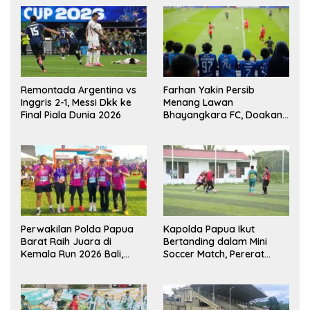
Remontada Argentina vs
Farhan Yakin Persib
Inggris 2-1, Messi Dkk ke
Menang Lawan
Final Piala Dunia 2026
Bhayangkara FC, Doakan
Kembali Jadi Juara Liga
Perwakilan Polda Papua
Kapolda Papua Ikut
Barat Raih Juara di
Bertanding dalam Mini
Kemala Run 2026 Bali,
Soccer Match, Pererat
Harumkan Nama Daerah
Kebersamaan Personel di
Bulan Ramadan