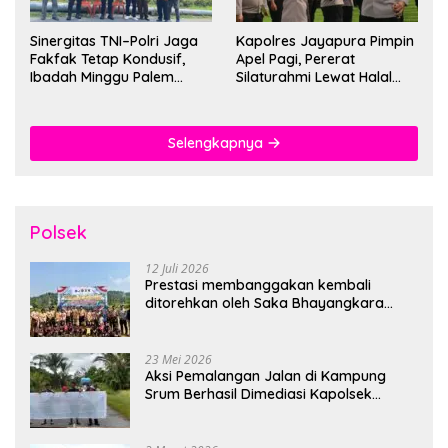
Sinergitas TNI–Polri Jaga
Kapolres Jayapura Pimpin
Fakfak Tetap Kondusif,
Apel Pagi, Pererat
Ibadah Minggu Palem
Silaturahmi Lewat Halal
Berlangsung Aman dan
Bihalal
Khidmat
Selengkapnya
Polsek
12 Juli 2026
Prestasi membanggakan kembali
ditorehkan oleh Saka Bhayangkara
Polsek Banjarsari
23 Mei 2026
Aksi Pemalangan Jalan di Kampung
Srum Berhasil Dimediasi Kapolsek
Bonggo