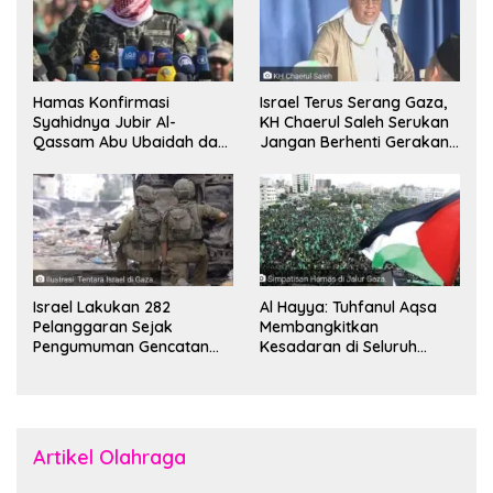
Hamas Konfirmasi
Israel Terus Serang Gaza,
Syahidnya Jubir Al-
KH Chaerul Saleh Serukan
Qassam Abu Ubaidah dan
Jangan Berhenti Gerakan
Komandan Mohammed
Boikot
Sinwar
Israel Lakukan 282
Al Hayya: Tuhfanul Aqsa
Pelanggaran Sejak
Membangkitkan
Pengumuman Gencatan
Kesadaran di Seluruh
Senjata
Dunia
Artikel Olahraga