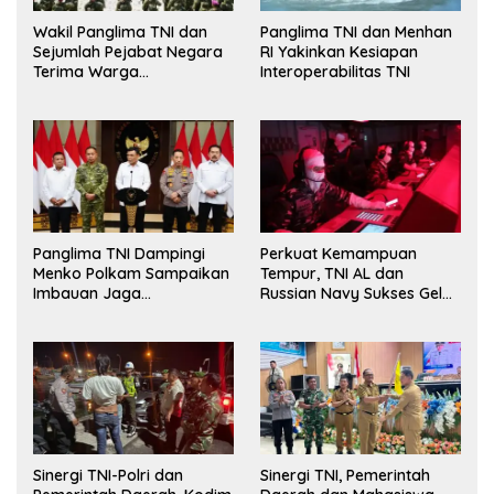
Wakil Panglima TNI dan
Panglima TNI dan Menhan
Sejumlah Pejabat Negara
RI Yakinkan Kesiapan
Terima Warga
Interoperabilitas TNI
Kehormatan dan Brevet
Korps Marinir
Panglima TNI Dampingi
Perkuat Kemampuan
Menko Polkam Sampaikan
Tempur, TNI AL dan
Imbauan Jaga
Russian Navy Sukses Gelar
Kondusivitas Bangsa
Latihan ORRUDA 2026
Sinergi TNI-Polri dan
Sinergi TNI, Pemerintah