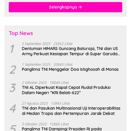
Selengkapnya
Top News
1
3 September 2025
25852 Lihat
Dentuman HIMARS Guncang Baturaja, TNI dan US
Army Perkuat Kesiapan Tempur di Super Garuda
Shield 2025
2
1 September 2025
20945 Lihat
Panglima TNI Menggelar Doa Istighosah di Monas
3
2 Oktober 2025
18840 Lihat
TNI AL Diperkuat Kapal Cepat Rudal Produksi
Dalam Negeri “KRI Belati-622”
4
27 Agustus 2025
13945 Lihat
TNI dan Pasukan Multinasional Uji Interoperabilitas
di Medan Tropis dan Pertempuran Jarak Dekat
5
3 Oktober 2025
12866 Lihat
Panglima TNI Dampingi Presiden RI pada