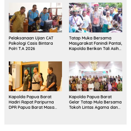
Ekshibisi Menembak
Jagung untuk Ketahanan
Persahabatan
Pangan Papua Barat
Pelaksanaan Ujian CAT
Tatap Muka Bersama
Psikologi Casis Bintara
Masyarakat Fanindi Pantai,
Polri T.A 2026
Kapolda Berikan Tali Asih
dan Bakti Kesehatan
Kapolda Papua Barat
Kapolda Papua Barat
Hadiri Rapat Paripurna
Gelar Tatap Mula Bersama
DPR Papua Barat Masa
Tokoh Lintas Agama dan
Persidangan Ke-I
Kerukunan Keluarga Suku
Tahun2026
Nusantara di Manokwari