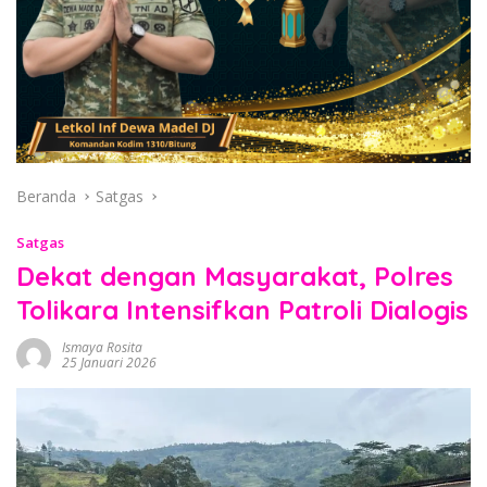
Beranda
Satgas
Satgas
Dekat dengan Masyarakat, Polres
Tolikara Intensifkan Patroli Dialogis
Ismaya Rosita
25 Januari 2026