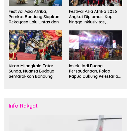
Festival Asia Afrika,
Festival Asia Afrika 2026
Pemkot Bandung Siapkan
Angkat Diplomasi Kopi
Rekayasa Lalu Lintas dan
hingga Inklusivitas,
Kantong Parkir
Bandung Siap Sambut 25
Duta Besar
Kirab Milangkala Tatar
Imlek Jadi Ruang
Sunda, Nuansa Budaya
Persaudaraan, Polda
Semarakkan Bandung
Papua Dukung Pelestarian
Budaya di Tanah Papua
Info Rakyat