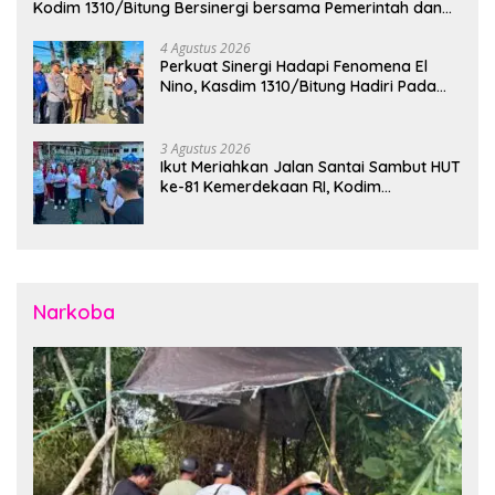
Kodim 1310/Bitung Bersinergi bersama Pemerintah dan
Instansi Terkait Gelar Apel Kesiapsiagaan Tanggap
Bencana
4 Agustus 2026
Perkuat Sinergi Hadapi Fenomena El
Nino, Kasdim 1310/Bitung Hadiri Pada
Apel Gelar Pasukan Penanggulangan
Bencana di Polres Bitung
3 Agustus 2026
Ikut Meriahkan Jalan Santai Sambut HUT
ke-81 Kemerdekaan RI, Kodim
1310/Bitung Bangun Semangat
Persatuan Bersama Pemerintah Daerah
dan Masyarakat
Narkoba