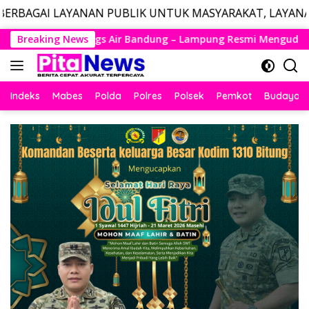
AN PUBLIK UNTUK MASYARAKAT, LAYANAN DARURAT CALL 
Langsung
g – Lampung Resmi Mengudara, Husein Kembali Layani Rute Be
Breaking News
ke
konten
Indeks
Mabes
Polda
Polres
Polsek
Pemkot
Budaya