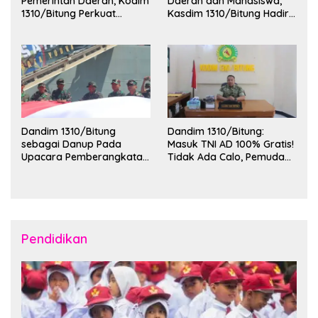
Pemerintah Daerah, Kodim
Daerah dan Mahasiswa,
1310/Bitung Perkuat
Kasdim 1310/Bitung Hadiri
Ketertiban dan Keamanan
Penerimaan Mahasiswa
Wilayah Kota Bitung
KKT Unsrat Manado di
Kota Bitung
Dandim 1310/Bitung
Dandim 1310/Bitung:
sebagai Danup Pada
Masuk TNI AD 100% Gratis!
Upacara Pemberangkatan
Tidak Ada Calo, Pemuda
Karya Bakti Skala Besar
Bitung-Minut Silakan
Kodam XIII/Merdeka TA
Daftar
2026 ke Kepulauan Talaud
dan Sangihe
Pendidikan