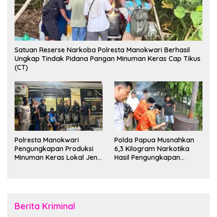
Satuan Reserse Narkoba Polresta Manokwari Berhasil
Ungkap Tindak Pidana Pangan Minuman Keras Cap Tikus
(CT)
Polresta Manokwari
Polda Papua Musnahkan
Pengungkapan Produksi
6,3 Kilogram Narkotika
Minuman Keras Lokal Jenis
Hasil Pengungkapan
Cap Tikus di Distrik Tanah
Jaringan Lintas Wilayah
Rubuh
Februari 2026
Berita Kriminal