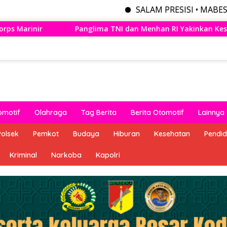
SALAM PRESISI • MABES POLRI MENYE
 Menhan RI Yakinkan Kesiapan Interoperabilitas TNI
Pa
omotif
Olahraga
Tag Berita
Berita Otomotif
Lainnya
Polsek
Pemkot
Budaya
Hiburan
Kesehatan
Pendid
Kriminal
Narkoba
Kapolri