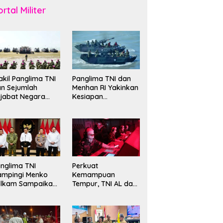
rtal Militer
kil Panglima TNI
Panglima TNI dan
n Sejumlah
Menhan RI Yakinkan
jabat Negara
Kesiapan
erima Warga
Interoperabilitas TNI
ehormatan dan
evet Korps
rinir
nglima TNI
Perkuat
ampingi Menko
Kemampuan
olkam Sampaikan
Tempur, TNI AL dan
mbauan Jaga
Russian Navy
ndusivitas
Sukses Gelar
angsa
Latihan ORRUDA
2026