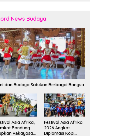
ord News Budaya
ni dan Budaya Satukan Berbagai Bangsa
stival Asia Afrika,
Festival Asia Afrika
emkot Bandung
2026 Angkat
apkan Rekayasa
Diplomasi Kopi