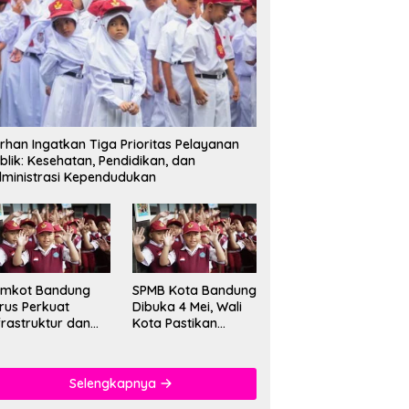
rhan Ingatkan Tiga Prioritas Pelayanan
blik: Kesehatan, Pendidikan, dan
ministrasi Kependudukan
emkot Bandung
SPMB Kota Bandung
rus Perkuat
Dibuka 4 Mei, Wali
frastruktur dan
Kota Pastikan
tu Pendidikan di
Sistem Baru dan
kolah
Batas Dua Sif
Sekolah
Selengkapnya