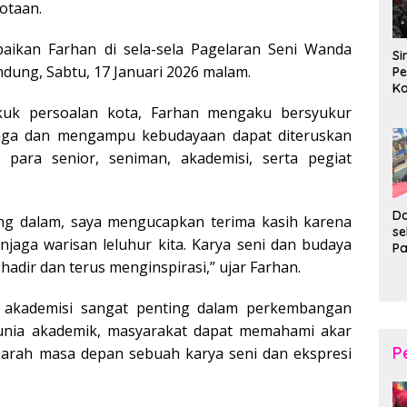
otaan.
paikan Farhan di sela-sela Pagelaran Seni Wanda
Si
ndung, Sabtu, 17 Januari 2026 malam.
Pe
Ko
Pe
ikuk persoalan kota, Farhan mengaku bersyukur
d
aga dan mengampu kebudayaan dapat diteruskan
Wi
 para senior, seniman, akademisi, serta pegiat
Da
ling dalam, saya mengucapkan terima kasih karena
s
jaga warisan leluhur kita. Karya seni dan budaya
P
P
 hadir dan terus menginspirasi,” ujar Farhan.
Ka
B
 akademisi sangat penting dalam perkembangan
XI
unia akademik, masyarakat dapat memahami akar
20
Ta
P
 arah masa depan sebuah karya seni dan ekspresi