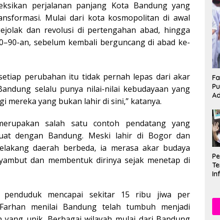
leksikan perjalanan panjang Kota Bandung yang
ansformasi. Mulai dari kota kosmopolitan di awal
ejolak dan revolusi di pertengahan abad, hingga
0–90-an, sebelum kembali berguncang di abad ke-
setiap perubahan itu tidak pernah lepas dari akar
Fa
Pu
Bandung selalu punya nilai-nilai kebudayaan yang
Ad
 mereka yang bukan lahir di sini,” katanya.
erupakan salah satu contoh pendatang yang
kuat dengan Bandung. Meski lahir di Bogor dan
 belakang daerah berbeda, ia merasa akar budaya
P
yambut dan membentuk dirinya sejak menetap di
Te
In
Mu
Se
 penduduk mencapai sekitar 15 ribu jiwa per
, Farhan menilai Bandung telah tumbuh menjadi
n yang unik. Berbagai wilayah mulai dari Bandung