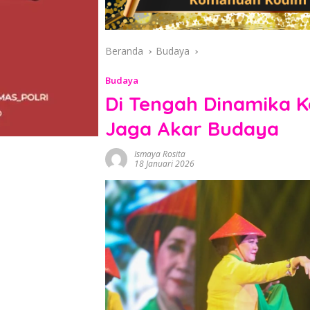
Beranda
Budaya
Budaya
Di Tengah Dinamika K
Jaga Akar Budaya
Ismaya Rosita
18 Januari 2026