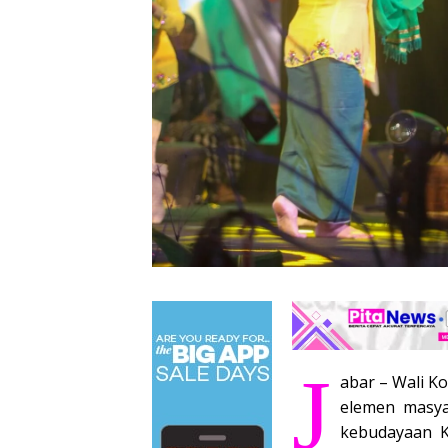
J
abar – Wali 
elemen masya
kebudayaan K