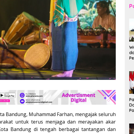
Po
Wa
da
Pe
T
K
Br
Ma
Pa
D
P
Kota Bandung, Muhammad Farhan, mengajak seluruh
I
Ko
rakat untuk terus menjaga dan merayakan akar
B
ota Bandung di tengah berbagai tantangan dan