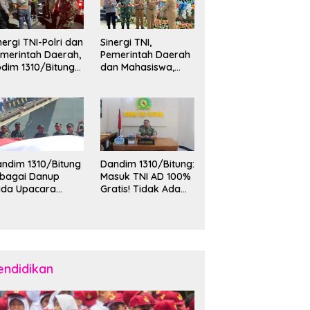
nergi TNI-Polri dan
Sinergi TNI,
merintah Daerah,
Pemerintah Daerah
dim 1310/Bitung
dan Mahasiswa,
rkuat Ketertiban
Kasdim 1310/Bitung
an Keamanan
Hadiri Penerimaan
layah Kota Bitung
Mahasiswa KKT
Unsrat Manado di
Kota Bitung
ndim 1310/Bitung
Dandim 1310/Bitung:
ebagai Danup
Masuk TNI AD 100%
ada Upacara
Gratis! Tidak Ada
emberangkatan
Calo, Pemuda
rya Bakti Skala
Bitung-Minut Silakan
esar Kodam
Daftar
II/Merdeka TA
26 ke Kepulauan
laud dan Sangihe
endidikan