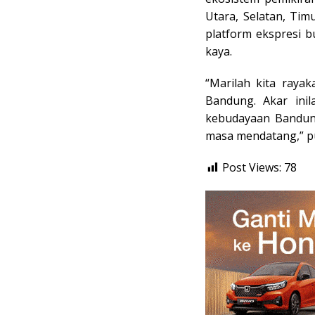
Utara, Selatan, Ti
platform ekspresi b
kaya.
“Marilah kita raya
Bandung. Akar ini
kebudayaan Bandun
masa mendatang,” pu
Post Views:
78