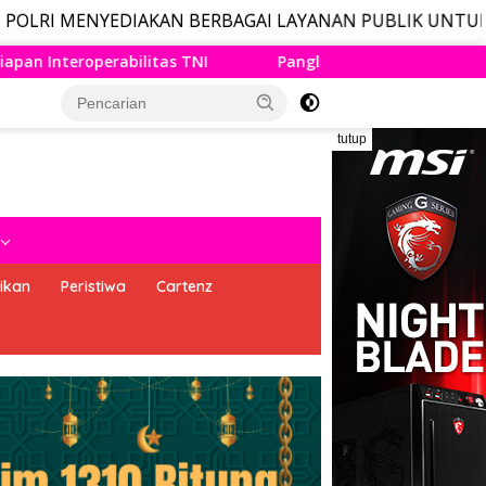
DIAKAN BERBAGAI LAYANAN PUBLIK UNTUK MASYARAKAT, 
nglima TNI Dampingi Menko Polkam Sampaikan Imbauan Jaga 
tutup
ikan
Peristiwa
Cartenz