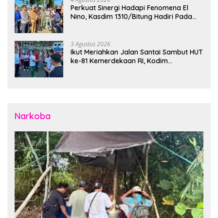
Perkuat Sinergi Hadapi Fenomena El
Nino, Kasdim 1310/Bitung Hadiri Pada
Apel Gelar Pasukan Penanggulangan
Bencana di Polres Bitung
3 Agustus 2026
Ikut Meriahkan Jalan Santai Sambut HUT
ke-81 Kemerdekaan RI, Kodim
1310/Bitung Bangun Semangat
Persatuan Bersama Pemerintah Daerah
dan Masyarakat
Narkoba