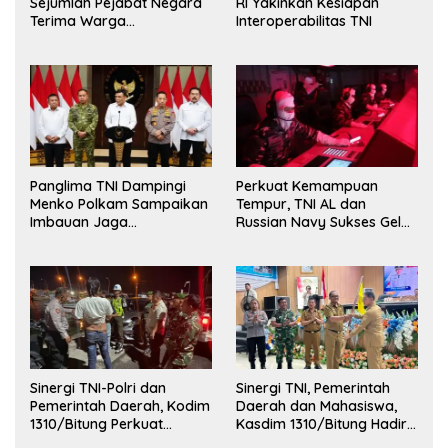
Sejumlah Pejabat Negara
RI Yakinkan Kesiapan
Terima Warga
Interoperabilitas TNI
Kehormatan dan Brevet
Korps Marinir
Panglima TNI Dampingi
Perkuat Kemampuan
Menko Polkam Sampaikan
Tempur, TNI AL dan
Imbauan Jaga
Russian Navy Sukses Gelar
Kondusivitas Bangsa
Latihan ORRUDA 2026
Sinergi TNI-Polri dan
Sinergi TNI, Pemerintah
Pemerintah Daerah, Kodim
Daerah dan Mahasiswa,
1310/Bitung Perkuat
Kasdim 1310/Bitung Hadiri
Ketertiban dan Keamanan
Penerimaan Mahasiswa