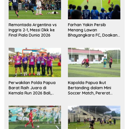
Remontada Argentina vs
Farhan Yakin Persib
Inggris 2-1, Messi Dkk ke
Menang Lawan
Final Piala Dunia 2026
Bhayangkara FC, Doakan
Kembali Jadi Juara Liga
Perwakilan Polda Papua
Kapolda Papua Ikut
Barat Raih Juara di
Bertanding dalam Mini
Kemala Run 2026 Bali,
Soccer Match, Pererat
Harumkan Nama Daerah
Kebersamaan Personel di
Bulan Ramadan