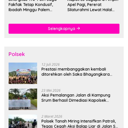
Fakfak Tetap Kondusif,
Apel Pagi, Pererat
Ibadah Minggu Palem
Silaturahmi Lewat Halal
Berlangsung Aman dan
Bihalal
Khidmat
Selengkapnya
Polsek
12 Juli 2026
Prestasi membanggakan kembali
ditorehkan oleh Saka Bhayangkara
Polsek Banjarsari
23 Mei 2026
Aksi Pemalangan Jalan di Kampung
Srum Berhasil Dimediasi Kapolsek
Bonggo
2 Maret 2026
Polsek Tanah Miring Intensifkan Patroli,
Tegas Cegah Aksi Balap Liar di Jalan SP