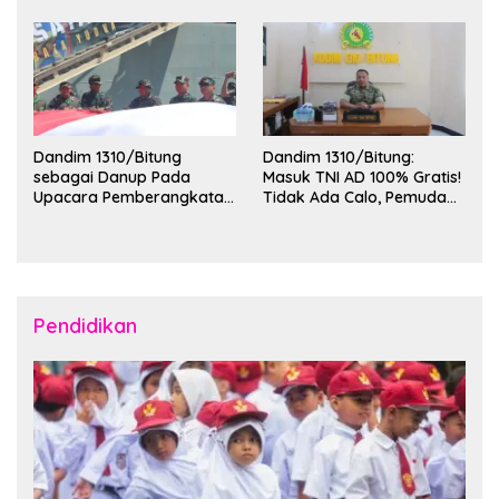
Wilayah Kota Bitung
KKT Unsrat Manado di
Kota Bitung
Dandim 1310/Bitung
Dandim 1310/Bitung:
sebagai Danup Pada
Masuk TNI AD 100% Gratis!
Upacara Pemberangkatan
Tidak Ada Calo, Pemuda
Karya Bakti Skala Besar
Bitung-Minut Silakan
Kodam XIII/Merdeka TA
Daftar
2026 ke Kepulauan Talaud
dan Sangihe
Pendidikan