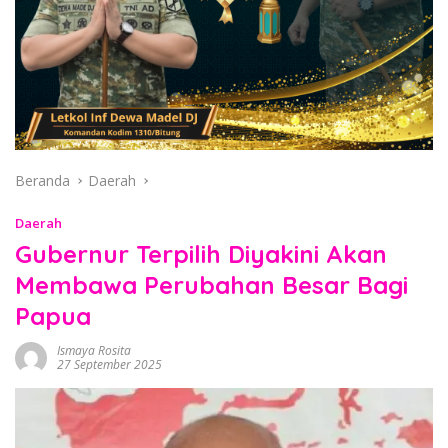
Beranda
Daerah
Daerah
Gubernur Terpilih Diyakini Akan
Membawa Perubahan Besar Bagi
Papua
Ismaya Rosita
27 September 2025