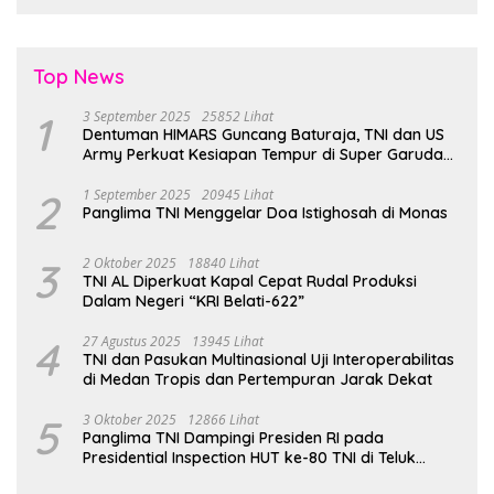
Top News
1
3 September 2025
25852 Lihat
Dentuman HIMARS Guncang Baturaja, TNI dan US
Army Perkuat Kesiapan Tempur di Super Garuda
Shield 2025
2
1 September 2025
20945 Lihat
Panglima TNI Menggelar Doa Istighosah di Monas
3
2 Oktober 2025
18840 Lihat
TNI AL Diperkuat Kapal Cepat Rudal Produksi
Dalam Negeri “KRI Belati-622”
4
27 Agustus 2025
13945 Lihat
TNI dan Pasukan Multinasional Uji Interoperabilitas
di Medan Tropis dan Pertempuran Jarak Dekat
5
3 Oktober 2025
12866 Lihat
Panglima TNI Dampingi Presiden RI pada
Presidential Inspection HUT ke-80 TNI di Teluk
Jakarta