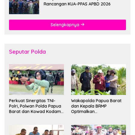
Rancangan KUA-PPAS APBD 2026
Selengkapnya
Seputar Polda
Perkuat Sinergitas TNI-
Wakapolda Papua Barat
Polri, Polwan Polda Papua
dan Kepala BRMP
Barat dan Kowad Kodam
Optimalkan
XVIII/Kasuari Gelar
Pengembangan Benih
Ekshibisi Menembak
Jagung untuk Ketahanan
Persahabatan
Pangan Papua Barat