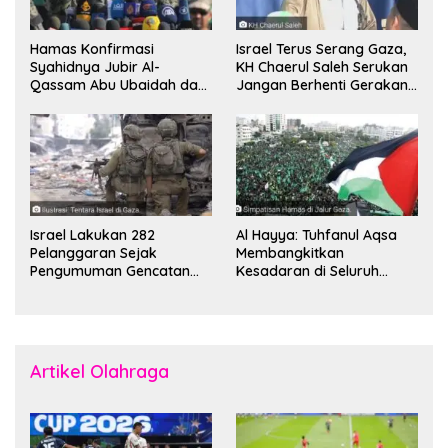
Hamas Konfirmasi
Israel Terus Serang Gaza,
Syahidnya Jubir Al-
KH Chaerul Saleh Serukan
Qassam Abu Ubaidah dan
Jangan Berhenti Gerakan
Komandan Mohammed
Boikot
Sinwar
Israel Lakukan 282
Al Hayya: Tuhfanul Aqsa
Pelanggaran Sejak
Membangkitkan
Pengumuman Gencatan
Kesadaran di Seluruh
Senjata
Dunia
Artikel Olahraga