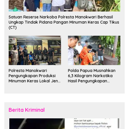
Satuan Reserse Narkoba Polresta Manokwari Berhasil
Ungkap Tindak Pidana Pangan Minuman Keras Cap Tikus
(CT)
Polresta Manokwari
Polda Papua Musnahkan
Pengungkapan Produksi
6,3 Kilogram Narkotika
Minuman Keras Lokal Jenis
Hasil Pengungkapan
Cap Tikus di Distrik Tanah
Jaringan Lintas Wilayah
Rubuh
Februari 2026
Berita Kriminal