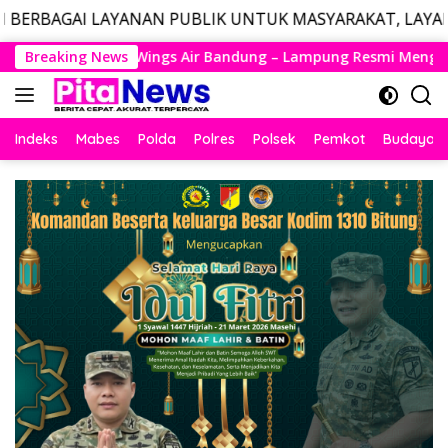
ANAN PUBLIK UNTUK MASYARAKAT, LAYANAN DARURAT CAL
Langsung
ndung – Lampung Resmi Mengudara, Husein Kembali Layani Rut
Breaking News
ke
konten
Indeks
Mabes
Polda
Polres
Polsek
Pemkot
Budaya