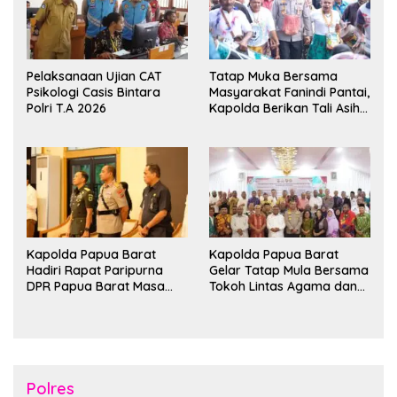
Pelaksanaan Ujian CAT
Tatap Muka Bersama
Psikologi Casis Bintara
Masyarakat Fanindi Pantai,
Polri T.A 2026
Kapolda Berikan Tali Asih
dan Bakti Kesehatan
Kapolda Papua Barat
Kapolda Papua Barat
Hadiri Rapat Paripurna
Gelar Tatap Mula Bersama
DPR Papua Barat Masa
Tokoh Lintas Agama dan
Persidangan Ke-I
Kerukunan Keluarga Suku
Tahun2026
Nusantara di Manokwari
Polres