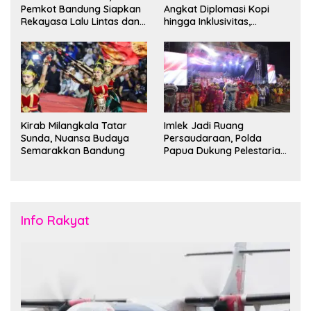
Pemkot Bandung Siapkan
Angkat Diplomasi Kopi
Rekayasa Lalu Lintas dan
hingga Inklusivitas,
Kantong Parkir
Bandung Siap Sambut 25
Duta Besar
Kirab Milangkala Tatar
Imlek Jadi Ruang
Sunda, Nuansa Budaya
Persaudaraan, Polda
Semarakkan Bandung
Papua Dukung Pelestarian
Budaya di Tanah Papua
Info Rakyat