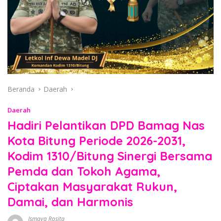
Beranda
Daerah
Daerah
Hadiri Pelantikan DPD Bamag Nas
Kota Bitung Periode 2026-2031,
Kodim 1310/Bitung Sinergi Bersama
Pemda dan Tokoh Agama,
Ciptakan Masyarakat Rukun,
Damai, dan Harmonis
Ismaya Rosita