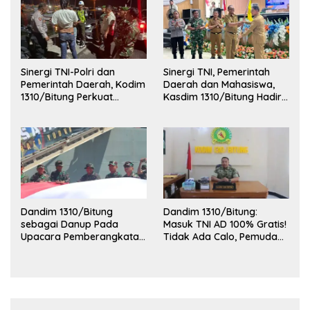
Sinergi TNI-Polri dan
Sinergi TNI, Pemerintah
Pemerintah Daerah, Kodim
Daerah dan Mahasiswa,
1310/Bitung Perkuat
Kasdim 1310/Bitung Hadiri
Ketertiban dan Keamanan
Penerimaan Mahasiswa
Wilayah Kota Bitung
KKT Unsrat Manado di
Kota Bitung
Dandim 1310/Bitung
Dandim 1310/Bitung:
sebagai Danup Pada
Masuk TNI AD 100% Gratis!
Upacara Pemberangkatan
Tidak Ada Calo, Pemuda
Karya Bakti Skala Besar
Bitung-Minut Silakan
Kodam XIII/Merdeka TA
Daftar
2026 ke Kepulauan Talaud
dan Sangihe