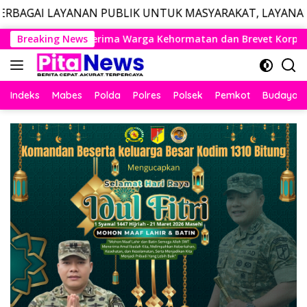
AN PUBLIK UNTUK MASYARAKAT, LAYANAN DARURAT CALL 
Langsung
hormatan dan Brevet Korps Marinir
Breaking News
Panglima TNI dan M
ke
konten
Indeks
Mabes
Polda
Polres
Polsek
Pemkot
Budaya