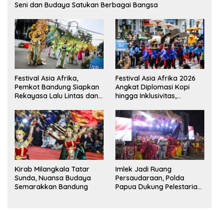
Seni dan Budaya Satukan Berbagai Bangsa
Festival Asia Afrika,
Festival Asia Afrika 2026
Pemkot Bandung Siapkan
Angkat Diplomasi Kopi
Rekayasa Lalu Lintas dan
hingga Inklusivitas,
Kantong Parkir
Bandung Siap Sambut 25
Duta Besar
Kirab Milangkala Tatar
Imlek Jadi Ruang
Sunda, Nuansa Budaya
Persaudaraan, Polda
Semarakkan Bandung
Papua Dukung Pelestarian
Budaya di Tanah Papua