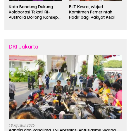
Kota Bandung Dukung
BLT Kesra, Wujud
Kolaborasi Tekstil RI–
Komitmen Pemerintah
Australia Dorong Konsep
Hadir bagi Rakyat Kecil
“Designed in Australia,
Crafted in Indonesia”
DKI Jakarta
18 Agustus 2025
Kapolri dan Panglima TNI Apresiasi Antusiasme Warga