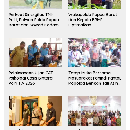
Perkuat Sinergitas TNI-
Wakapolda Papua Barat
Polri, Polwan Polda Papua
dan Kepala BRMP
Barat dan Kowad Kodam
Optimalkan
XVIII/Kasuari Gelar
Pengembangan Benih
Ekshibisi Menembak
Jagung untuk Ketahanan
Persahabatan
Pangan Papua Barat
Pelaksanaan Ujian CAT
Tatap Muka Bersama
Psikologi Casis Bintara
Masyarakat Fanindi Pantai,
Polri T.A 2026
Kapolda Berikan Tali Asih
dan Bakti Kesehatan