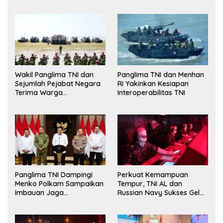
Wakil Panglima TNI dan
Panglima TNI dan Menhan
Sejumlah Pejabat Negara
RI Yakinkan Kesiapan
Terima Warga
Interoperabilitas TNI
Kehormatan dan Brevet
Korps Marinir
Panglima TNI Dampingi
Perkuat Kemampuan
Menko Polkam Sampaikan
Tempur, TNI AL dan
Imbauan Jaga
Russian Navy Sukses Gelar
Kondusivitas Bangsa
Latihan ORRUDA 2026