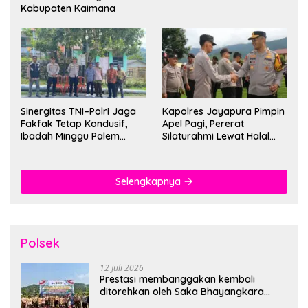
Kabupaten Kaimana
Sinergitas TNI–Polri Jaga
Kapolres Jayapura Pimpin
Fakfak Tetap Kondusif,
Apel Pagi, Pererat
Ibadah Minggu Palem
Silaturahmi Lewat Halal
Berlangsung Aman dan
Bihalal
Khidmat
Selengkapnya
Polsek
12 Juli 2026
Prestasi membanggakan kembali
ditorehkan oleh Saka Bhayangkara
Polsek Banjarsari