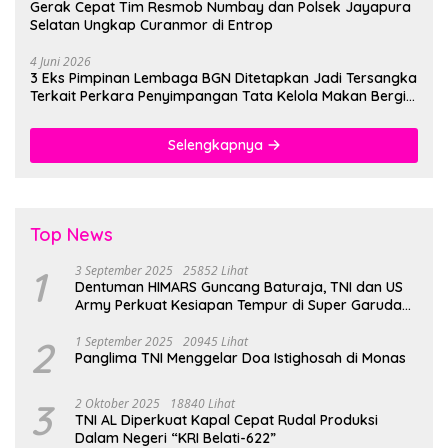
Gerak Cepat Tim Resmob Numbay dan Polsek Jayapura
Selatan Ungkap Curanmor di Entrop
4 Juni 2026
3 Eks Pimpinan Lembaga BGN Ditetapkan Jadi Tersangka
Terkait Perkara Penyimpangan Tata Kelola Makan Bergizi
Gratis
Selengkapnya
Top News
1
3 September 2025
25852 Lihat
Dentuman HIMARS Guncang Baturaja, TNI dan US
Army Perkuat Kesiapan Tempur di Super Garuda
Shield 2025
2
1 September 2025
20945 Lihat
Panglima TNI Menggelar Doa Istighosah di Monas
3
2 Oktober 2025
18840 Lihat
TNI AL Diperkuat Kapal Cepat Rudal Produksi
Dalam Negeri “KRI Belati-622”