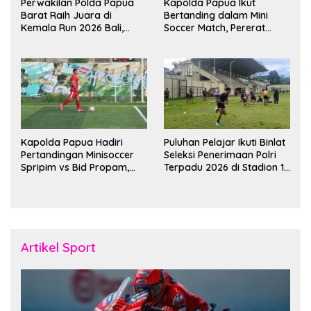
Perwakilan Polda Papua
Kapolda Papua Ikut
Barat Raih Juara di
Bertanding dalam Mini
Kemala Run 2026 Bali,
Soccer Match, Pererat
Harumkan Nama Daerah
Kebersamaan Personel di
Bulan Ramadan
Kapolda Papua Hadiri
Puluhan Pelajar Ikuti Binlat
Pertandingan Minisoccer
Seleksi Penerimaan Polri
Spripim vs Bid Propam,
Terpadu 2026 di Stadion 16
Pererat Soliditas dan
November Fakfak
Kebersamaan Personel
Artikel Sport