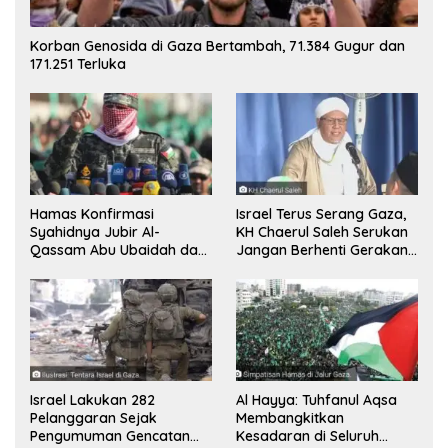
Korban Genosida di Gaza Bertambah, 71.384 Gugur dan
171.251 Terluka
Hamas Konfirmasi
Israel Terus Serang Gaza,
Syahidnya Jubir Al-
KH Chaerul Saleh Serukan
Qassam Abu Ubaidah dan
Jangan Berhenti Gerakan
Komandan Mohammed
Boikot
Sinwar
Israel Lakukan 282
Al Hayya: Tuhfanul Aqsa
Pelanggaran Sejak
Membangkitkan
Pengumuman Gencatan
Kesadaran di Seluruh