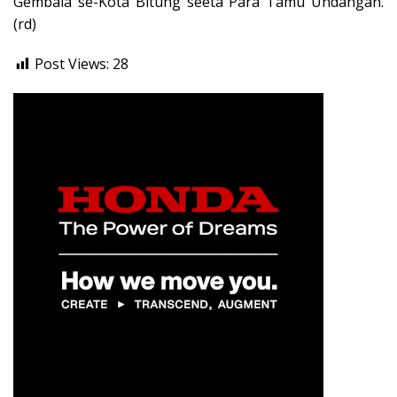
Gembala se-Kota Bitung seeta Para Tamu Undangan.
(rd)
Post Views:
28