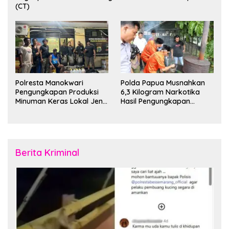
(CT)
Polresta Manokwari
Polda Papua Musnahkan
Pengungkapan Produksi
6,3 Kilogram Narkotika
Minuman Keras Lokal Jenis
Hasil Pengungkapan
Cap Tikus di Distrik Tanah
Jaringan Lintas Wilayah
Rubuh
Februari 2026
Berita Kriminal