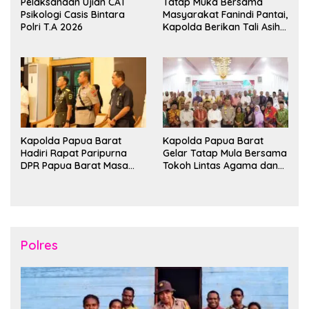
Pelaksanaan Ujian CAT
Tatap Muka Bersama
Psikologi Casis Bintara
Masyarakat Fanindi Pantai,
Polri T.A 2026
Kapolda Berikan Tali Asih
dan Bakti Kesehatan
Kapolda Papua Barat
Kapolda Papua Barat
Hadiri Rapat Paripurna
Gelar Tatap Mula Bersama
DPR Papua Barat Masa
Tokoh Lintas Agama dan
Persidangan Ke-I
Kerukunan Keluarga Suku
Tahun2026
Nusantara di Manokwari
Polres