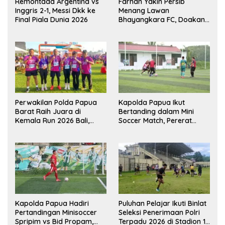
Remontada Argentina vs
Farhan Yakin Persib
Inggris 2-1, Messi Dkk ke
Menang Lawan
Final Piala Dunia 2026
Bhayangkara FC, Doakan
Kembali Jadi Juara Liga
Perwakilan Polda Papua
Kapolda Papua Ikut
Barat Raih Juara di
Bertanding dalam Mini
Kemala Run 2026 Bali,
Soccer Match, Pererat
Harumkan Nama Daerah
Kebersamaan Personel di
Bulan Ramadan
Kapolda Papua Hadiri
Puluhan Pelajar Ikuti Binlat
Pertandingan Minisoccer
Seleksi Penerimaan Polri
Spripim vs Bid Propam,
Terpadu 2026 di Stadion 16