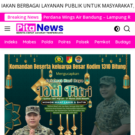
 LAYANAN PUBLIK UNTUK MASYARAKAT, LAYANAN DARURA
Langsung
s Air Bandung – Lampung Resmi Mengudara, Husein Kembali La
Breaking News
ke
konten
Indeks
Mabes
Polda
Polres
Polsek
Pemkot
Budaya