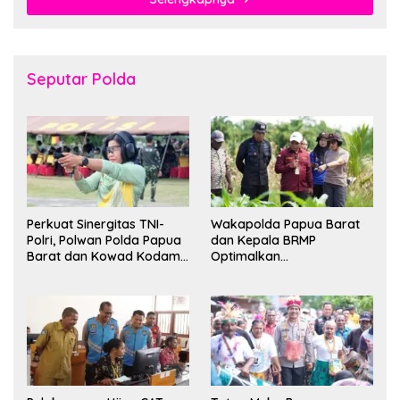
Seputar Polda
Perkuat Sinergitas TNI-
Wakapolda Papua Barat
Polri, Polwan Polda Papua
dan Kepala BRMP
Barat dan Kowad Kodam
Optimalkan
XVIII/Kasuari Gelar
Pengembangan Benih
Ekshibisi Menembak
Jagung untuk Ketahanan
Persahabatan
Pangan Papua Barat