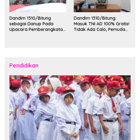
Dandim 1310/Bitung
Dandim 1310/Bitung:
sebagai Danup Pada
Masuk TNI AD 100% Gratis!
Upacara Pemberangkatan
Tidak Ada Calo, Pemuda
Karya Bakti Skala Besar
Bitung-Minut Silakan
Kodam XIII/Merdeka TA
Daftar
2026 ke Kepulauan Talaud
dan Sangihe
Pendidikan