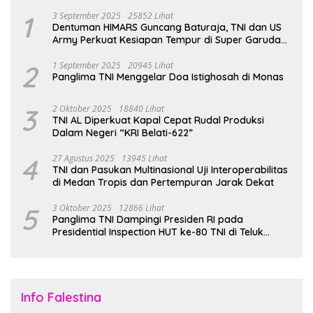
1
3 September 2025
25852 Lihat
Dentuman HIMARS Guncang Baturaja, TNI dan US
Army Perkuat Kesiapan Tempur di Super Garuda
Shield 2025
2
1 September 2025
20945 Lihat
Panglima TNI Menggelar Doa Istighosah di Monas
3
2 Oktober 2025
18840 Lihat
TNI AL Diperkuat Kapal Cepat Rudal Produksi
Dalam Negeri “KRI Belati-622”
4
27 Agustus 2025
13945 Lihat
TNI dan Pasukan Multinasional Uji Interoperabilitas
di Medan Tropis dan Pertempuran Jarak Dekat
5
3 Oktober 2025
12866 Lihat
Panglima TNI Dampingi Presiden RI pada
Presidential Inspection HUT ke-80 TNI di Teluk
Jakarta
Info Falestina