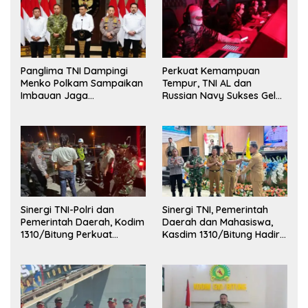
Panglima TNI Dampingi
Perkuat Kemampuan
Menko Polkam Sampaikan
Tempur, TNI AL dan
Imbauan Jaga
Russian Navy Sukses Gelar
Kondusivitas Bangsa
Latihan ORRUDA 2026
Sinergi TNI-Polri dan
Sinergi TNI, Pemerintah
Pemerintah Daerah, Kodim
Daerah dan Mahasiswa,
1310/Bitung Perkuat
Kasdim 1310/Bitung Hadiri
Ketertiban dan Keamanan
Penerimaan Mahasiswa
Wilayah Kota Bitung
KKT Unsrat Manado di
Kota Bitung