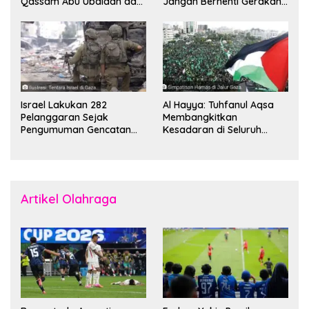
Qassam Abu Ubaidah dan
Jangan Berhenti Gerakan
Komandan Mohammed
Boikot
Sinwar
Israel Lakukan 282
Al Hayya: Tuhfanul Aqsa
Pelanggaran Sejak
Membangkitkan
Pengumuman Gencatan
Kesadaran di Seluruh
Senjata
Dunia
Artikel Olahraga