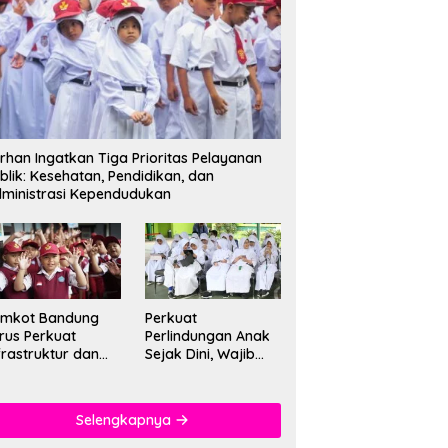
rhan Ingatkan Tiga Prioritas Pelayanan
blik: Kesehatan, Pendidikan, dan
ministrasi Kependudukan
emkot Bandung
Perkuat
rus Perkuat
Perlindungan Anak
frastruktur dan
Sejak Dini, Wajib
tu Pendidikan di
PAUD Satu Tahun
kolah
Jadi Fondasi Cegah
Kekerasan
Selengkapnya