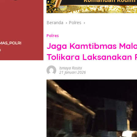
Beranda
Polres
Polres
Jaga Kamtibmas Malam
Tolikara Laksanakan P
Ismaya Rosita
21 Januari 2026