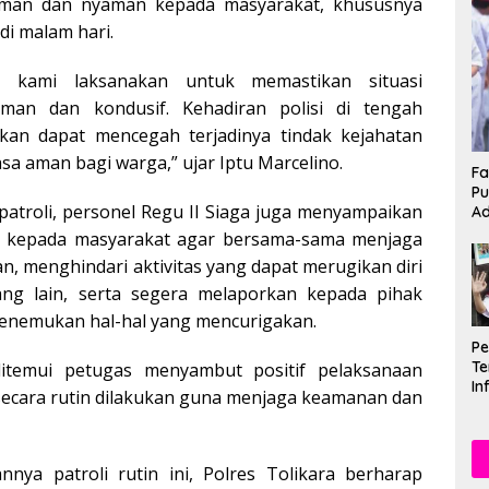
man dan nyaman kepada masyarakat, khususnya
di malam hari.
ni kami laksanakan untuk memastikan situasi
man dan kondusif. Kehadiran polisi di tengah
kan dapat mencegah terjadinya tindak kejahatan
sa aman bagi warga,” ujar Iptu Marcelino.
Fa
Pu
atroli, personel Regu II Siaga juga menyampaikan
Ad
 kepada masyarakat agar bersama-sama menjaga
, menghindari aktivitas yang dapat merugikan diri
ng lain, serta segera melaporkan kepada pihak
menemukan hal-hal yang mencurigakan.
P
Te
itemui petugas menyambut positif pelaksanaan
In
secara rutin dilakukan guna menjaga keamanan dan
Mu
Se
nnya patroli rutin ini, Polres Tolikara berharap