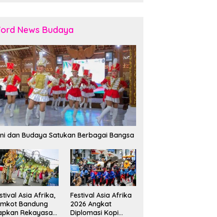
ord News Budaya
ni dan Budaya Satukan Berbagai Bangsa
stival Asia Afrika,
Festival Asia Afrika
emkot Bandung
2026 Angkat
apkan Rekayasa
Diplomasi Kopi