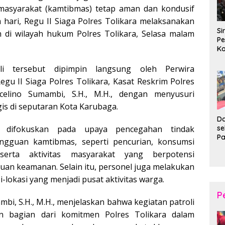
 masyarakat (kamtibmas) tetap aman dan kondusif
hari, Regu II Siaga Polres Tolikara melaksanakan
Si
in di wilayah hukum Polres Tolikara, Selasa malam
Pe
Ko
Pe
d
oli tersebut dipimpin langsung oleh Perwira
Wi
egu II Siaga Polres Tolikara, Kasat Reskrim Polres
rcelino Sumambi, S.H., M.H., dengan menyusuri
egis di seputaran Kota Karubaga.
Da
s
i difokuskan pada upaya pencegahan tindak
P
angguan kamtibmas, seperti pencurian, konsumsi
P
erta aktivitas masyarakat yang berpotensi
Ka
B
an keamanan. Selain itu, personel juga melakukan
XI
-lokasi yang menjadi pusat aktivitas warga.
20
Ta
P
bi, S.H., M.H., menjelaskan bahwa kegiatan patroli
n bagian dari komitmen Polres Tolikara dalam