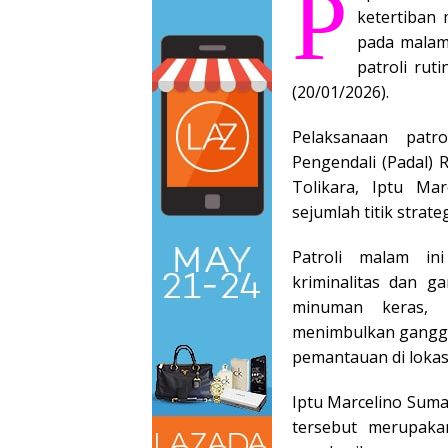
P
ketertiban
pada malam 
patroli rut
(20/01/2026).
Pelaksanaan patr
Pengendali (Padal) R
Tolikara, Iptu Ma
sejumlah titik strat
Patroli malam in
kriminalitas dan g
minuman keras, s
menimbulkan ganggu
pemantauan di lokasi
Iptu Marcelino Sumam
tersebut merupaka