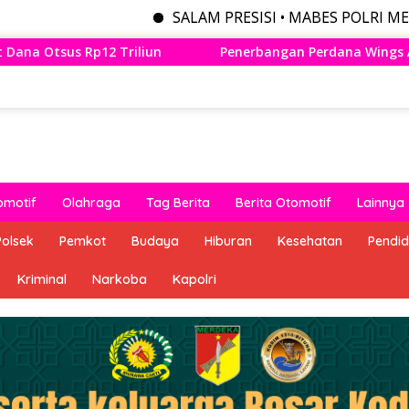
SALAM PRESISI • MABES POLRI MENYEDIAKAN B
Penerbangan Perdana Wings Air Bandung – Lampung Resmi Me
omotif
Olahraga
Tag Berita
Berita Otomotif
Lainnya
Polsek
Pemkot
Budaya
Hiburan
Kesehatan
Pendid
Kriminal
Narkoba
Kapolri