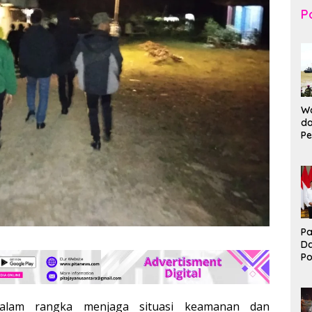
Po
Wa
da
Pe
T
K
Br
Ma
Pa
D
P
I
Ko
B
lam rangka menjaga situasi keamanan dan