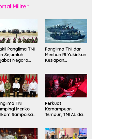
rtal Militer
kil Panglima TNI
Panglima TNI dan
n Sejumlah
Menhan RI Yakinkan
jabat Negara
Kesiapan
erima Warga
Interoperabilitas TNI
ehormatan dan
evet Korps
rinir
nglima TNI
Perkuat
ampingi Menko
Kemampuan
olkam Sampaikan
Tempur, TNI AL dan
mbauan Jaga
Russian Navy
ndusivitas
Sukses Gelar
angsa
Latihan ORRUDA
2026