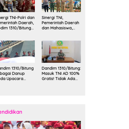
nergi TNI-Polri dan
Sinergi TNI,
merintah Daerah,
Pemerintah Daerah
dim 1310/Bitung
dan Mahasiswa,
rkuat Ketertiban
Kasdim 1310/Bitung
an Keamanan
Hadiri Penerimaan
layah Kota Bitung
Mahasiswa KKT
Unsrat Manado di
Kota Bitung
ndim 1310/Bitung
Dandim 1310/Bitung:
ebagai Danup
Masuk TNI AD 100%
ada Upacara
Gratis! Tidak Ada
emberangkatan
Calo, Pemuda
rya Bakti Skala
Bitung-Minut Silakan
esar Kodam
Daftar
II/Merdeka TA
26 ke Kepulauan
laud dan Sangihe
endidikan