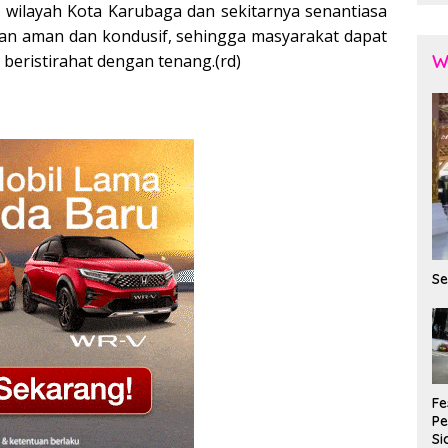
i wilayah Kota Karubaga dan sekitarnya senantiasa
aan aman dan kondusif, sehingga masyarakat dapat
beristirahat dengan tenang.(rd)
W
Se
Fe
P
Si