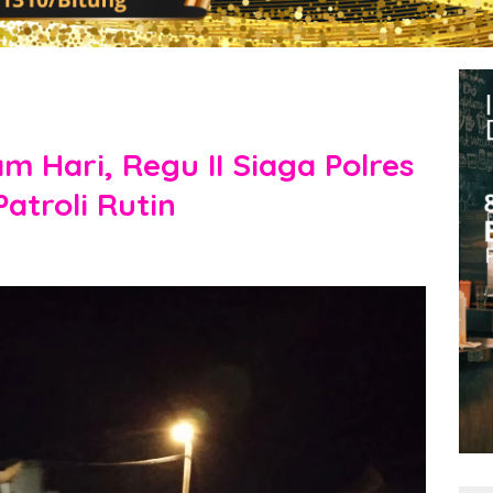
 Hari, Regu II Siaga Polres
atroli Rutin