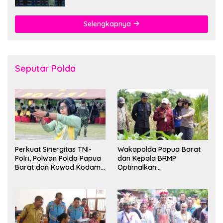
Selengkapnya
Seputar Polda
Perkuat Sinergitas TNI-
Wakapolda Papua Barat
Polri, Polwan Polda Papua
dan Kepala BRMP
Barat dan Kowad Kodam
Optimalkan
XVIII/Kasuari Gelar
Pengembangan Benih
Ekshibisi Menembak
Jagung untuk Ketahanan
Persahabatan
Pangan Papua Barat