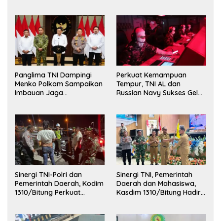
Kehormatan dan Brevet
Korps Marinir
Panglima TNI Dampingi
Perkuat Kemampuan
Menko Polkam Sampaikan
Tempur, TNI AL dan
Imbauan Jaga
Russian Navy Sukses Gelar
Kondusivitas Bangsa
Latihan ORRUDA 2026
Sinergi TNI-Polri dan
Sinergi TNI, Pemerintah
Pemerintah Daerah, Kodim
Daerah dan Mahasiswa,
1310/Bitung Perkuat
Kasdim 1310/Bitung Hadiri
Ketertiban dan Keamanan
Penerimaan Mahasiswa
Wilayah Kota Bitung
KKT Unsrat Manado di
Kota Bitung