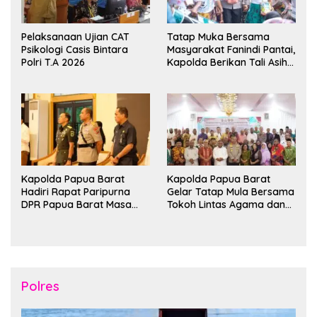
Pelaksanaan Ujian CAT
Tatap Muka Bersama
Psikologi Casis Bintara
Masyarakat Fanindi Pantai,
Polri T.A 2026
Kapolda Berikan Tali Asih
dan Bakti Kesehatan
Kapolda Papua Barat
Kapolda Papua Barat
Hadiri Rapat Paripurna
Gelar Tatap Mula Bersama
DPR Papua Barat Masa
Tokoh Lintas Agama dan
Persidangan Ke-I
Kerukunan Keluarga Suku
Tahun2026
Nusantara di Manokwari
Polres