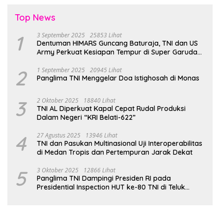
Top News
1
3 September 2025
25853 Lihat
Dentuman HIMARS Guncang Baturaja, TNI dan US
Army Perkuat Kesiapan Tempur di Super Garuda
Shield 2025
2
1 September 2025
20945 Lihat
Panglima TNI Menggelar Doa Istighosah di Monas
3
2 Oktober 2025
18840 Lihat
TNI AL Diperkuat Kapal Cepat Rudal Produksi
Dalam Negeri “KRI Belati-622”
4
27 Agustus 2025
13946 Lihat
TNI dan Pasukan Multinasional Uji Interoperabilitas
di Medan Tropis dan Pertempuran Jarak Dekat
5
3 Oktober 2025
12866 Lihat
Panglima TNI Dampingi Presiden RI pada
Presidential Inspection HUT ke-80 TNI di Teluk
Jakarta