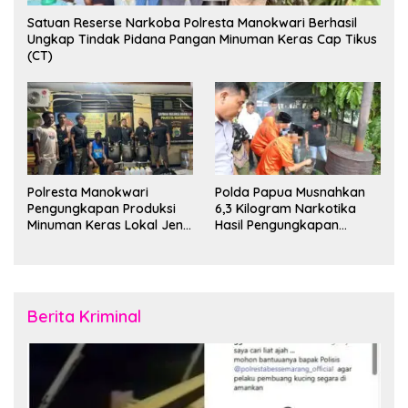
Satuan Reserse Narkoba Polresta Manokwari Berhasil
Ungkap Tindak Pidana Pangan Minuman Keras Cap Tikus
(CT)
Polresta Manokwari
Polda Papua Musnahkan
Pengungkapan Produksi
6,3 Kilogram Narkotika
Minuman Keras Lokal Jenis
Hasil Pengungkapan
Cap Tikus di Distrik Tanah
Jaringan Lintas Wilayah
Rubuh
Februari 2026
Berita Kriminal