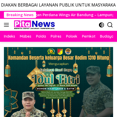
AI LAYANAN PUBLIK UNTUK MASYARAKAT, LAYANAN DARUR
Langsung
ngs Air Bandung – Lampung Resmi Mengudara, Husein Kembali 
Breaking News
ke
konten
Indeks
Mabes
Polda
Polres
Polsek
Pemkot
Budaya