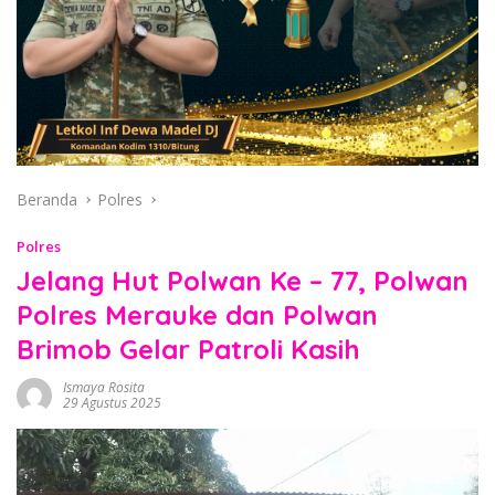
Beranda
Polres
Polres
Jelang Hut Polwan Ke – 77, Polwan
Polres Merauke dan Polwan
Brimob Gelar Patroli Kasih
Ismaya Rosita
29 Agustus 2025