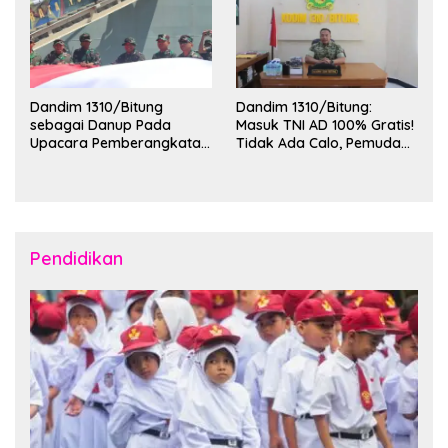
Dandim 1310/Bitung
Dandim 1310/Bitung:
sebagai Danup Pada
Masuk TNI AD 100% Gratis!
Upacara Pemberangkatan
Tidak Ada Calo, Pemuda
Karya Bakti Skala Besar
Bitung-Minut Silakan
Kodam XIII/Merdeka TA
Daftar
2026 ke Kepulauan Talaud
dan Sangihe
Pendidikan