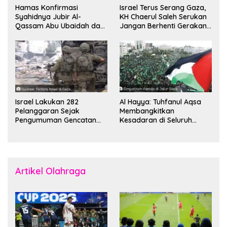
Hamas Konfirmasi
Israel Terus Serang Gaza,
Syahidnya Jubir Al-
KH Chaerul Saleh Serukan
Qassam Abu Ubaidah dan
Jangan Berhenti Gerakan
Komandan Mohammed
Boikot
Sinwar
Israel Lakukan 282
Al Hayya: Tuhfanul Aqsa
Pelanggaran Sejak
Membangkitkan
Pengumuman Gencatan
Kesadaran di Seluruh
Senjata
Dunia
Artikel Olahraga