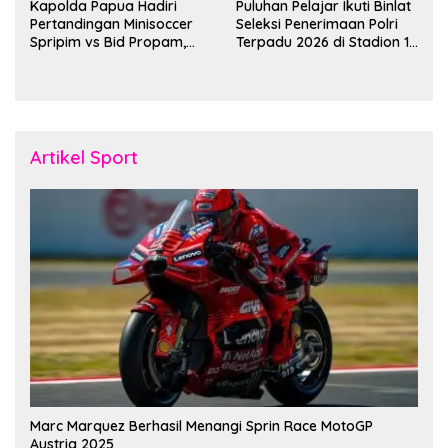
Kapolda Papua Hadiri
Puluhan Pelajar Ikuti Binlat
Pertandingan Minisoccer
Seleksi Penerimaan Polri
Spripim vs Bid Propam,
Terpadu 2026 di Stadion 16
Pererat Soliditas dan
November Fakfak
Kebersamaan Personel
Artikel Sport
Marc Marquez Berhasil Menangi Sprin Race MotoGP
Austria 2025