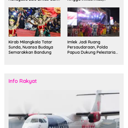
Kantong Parkir
Bandung Siap Sambut 25
Duta Besar
Kirab Milangkala Tatar
Imlek Jadi Ruang
Sunda, Nuansa Budaya
Persaudaraan, Polda
Semarakkan Bandung
Papua Dukung Pelestarian
Budaya di Tanah Papua
Info Rakyat