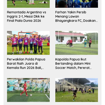
Remontada Argentina vs
Farhan Yakin Persib
Inggris 2-1, Messi Dkk ke
Menang Lawan
Final Piala Dunia 2026
Bhayangkara FC, Doakan
Kembali Jadi Juara Liga
Perwakilan Polda Papua
Kapolda Papua Ikut
Barat Raih Juara di
Bertanding dalam Mini
Kemala Run 2026 Bali,
Soccer Match, Pererat
Harumkan Nama Daerah
Kebersamaan Personel di
Bulan Ramadan