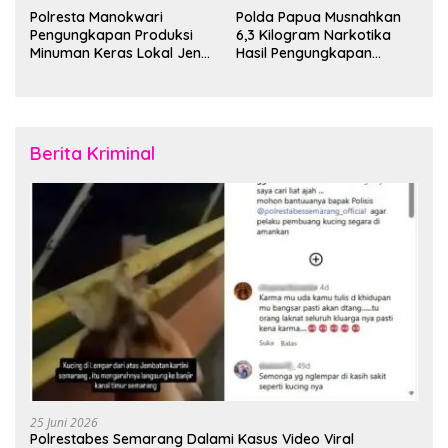
Polresta Manokwari
Polda Papua Musnahkan
Pengungkapan Produksi
6,3 Kilogram Narkotika
Minuman Keras Lokal Jenis
Hasil Pengungkapan
Cap Tikus di Distrik Tanah
Jaringan Lintas Wilayah
Rubuh
Februari 2026
Berita Kriminal
25 Juni 2026
Polrestabes Semarang Dalami Kasus Video Viral