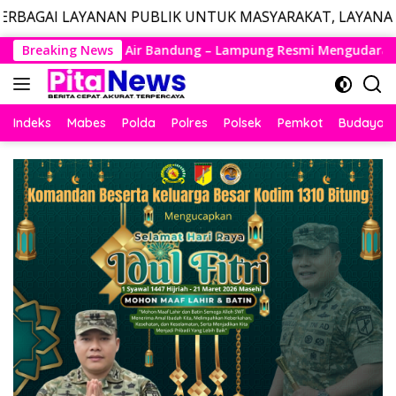
N PUBLIK UNTUK MASYARAKAT, LAYANAN DARURAT CALL 
Langsung
– Lampung Resmi Mengudara, Husein Kembali Layani Rute Berj
Breaking News
ke
konten
Indeks
Mabes
Polda
Polres
Polsek
Pemkot
Budaya