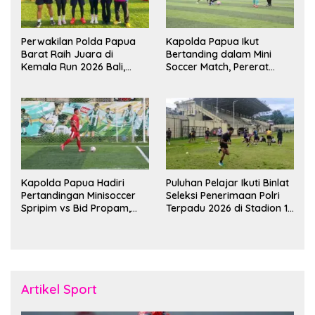
Perwakilan Polda Papua
Kapolda Papua Ikut
Barat Raih Juara di
Bertanding dalam Mini
Kemala Run 2026 Bali,
Soccer Match, Pererat
Harumkan Nama Daerah
Kebersamaan Personel di
Bulan Ramadan
Kapolda Papua Hadiri
Puluhan Pelajar Ikuti Binlat
Pertandingan Minisoccer
Seleksi Penerimaan Polri
Spripim vs Bid Propam,
Terpadu 2026 di Stadion 16
Pererat Soliditas dan
November Fakfak
Kebersamaan Personel
Artikel Sport