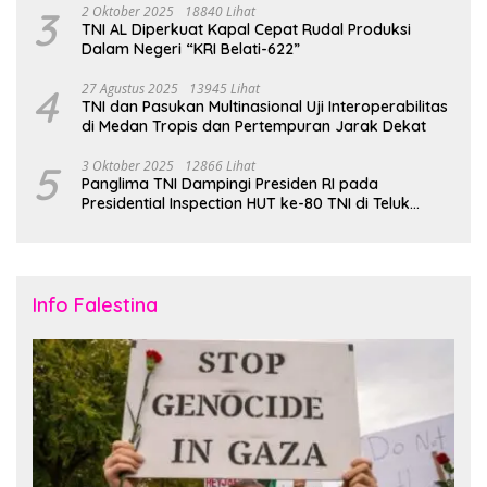
3
2 Oktober 2025
18840 Lihat
TNI AL Diperkuat Kapal Cepat Rudal Produksi
Dalam Negeri “KRI Belati-622”
4
27 Agustus 2025
13945 Lihat
TNI dan Pasukan Multinasional Uji Interoperabilitas
di Medan Tropis dan Pertempuran Jarak Dekat
5
3 Oktober 2025
12866 Lihat
Panglima TNI Dampingi Presiden RI pada
Presidential Inspection HUT ke-80 TNI di Teluk
Jakarta
Info Falestina