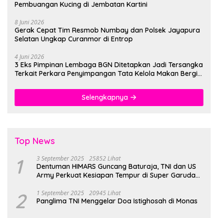
Pembuangan Kucing di Jembatan Kartini
8 Juni 2026
Gerak Cepat Tim Resmob Numbay dan Polsek Jayapura
Selatan Ungkap Curanmor di Entrop
4 Juni 2026
3 Eks Pimpinan Lembaga BGN Ditetapkan Jadi Tersangka
Terkait Perkara Penyimpangan Tata Kelola Makan Bergizi
Gratis
Selengkapnya
Top News
1
3 September 2025
25852 Lihat
Dentuman HIMARS Guncang Baturaja, TNI dan US
Army Perkuat Kesiapan Tempur di Super Garuda
Shield 2025
2
1 September 2025
20945 Lihat
Panglima TNI Menggelar Doa Istighosah di Monas