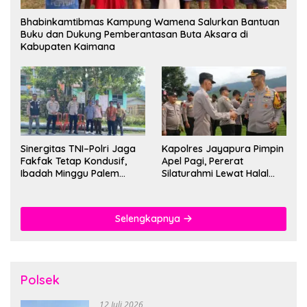
Bhabinkamtibmas Kampung Wamena Salurkan Bantuan
Buku dan Dukung Pemberantasan Buta Aksara di
Kabupaten Kaimana
Sinergitas TNI–Polri Jaga
Kapolres Jayapura Pimpin
Fakfak Tetap Kondusif,
Apel Pagi, Pererat
Ibadah Minggu Palem
Silaturahmi Lewat Halal
Berlangsung Aman dan
Bihalal
Khidmat
Selengkapnya
Polsek
12 Juli 2026