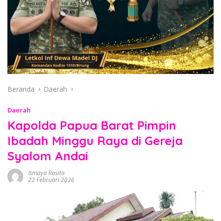
Beranda
Daerah
Daerah
Kapolda Papua Barat Pimpin
Ibadah Minggu Raya di Gereja
Syalom Andai
Ismaya Rosita
22 Februari 2026