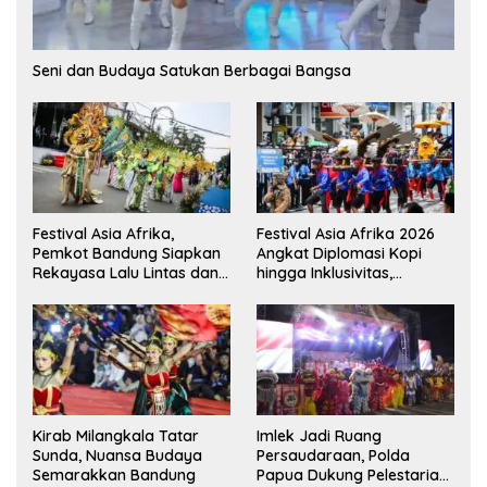
Seni dan Budaya Satukan Berbagai Bangsa
Festival Asia Afrika,
Festival Asia Afrika 2026
Pemkot Bandung Siapkan
Angkat Diplomasi Kopi
Rekayasa Lalu Lintas dan
hingga Inklusivitas,
Kantong Parkir
Bandung Siap Sambut 25
Duta Besar
Kirab Milangkala Tatar
Imlek Jadi Ruang
Sunda, Nuansa Budaya
Persaudaraan, Polda
Semarakkan Bandung
Papua Dukung Pelestarian