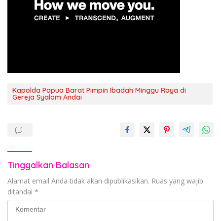
Kapolda Papua Barat Pimpin Ibadah Minggu Raya di
Gereja Syalom Andai
Tinggalkan Balasan
Alamat email Anda tidak akan dipublikasikan.
Ruas yang wajib
ditandai
*