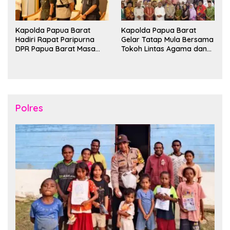
Kapolda Papua Barat
Kapolda Papua Barat
Hadiri Rapat Paripurna
Gelar Tatap Mula Bersama
DPR Papua Barat Masa
Tokoh Lintas Agama dan
Persidangan Ke-I
Kerukunan Keluarga Suku
Tahun2026
Nusantara di Manokwari
Polres