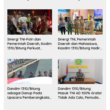
Kondusivitas Bangsa
Latihan ORRUDA 2026
Sinergi TNI-Polri dan
Sinergi TNI, Pemerintah
Pemerintah Daerah, Kodim
Daerah dan Mahasiswa,
1310/Bitung Perkuat
Kasdim 1310/Bitung Hadiri
Ketertiban dan Keamanan
Penerimaan Mahasiswa
Wilayah Kota Bitung
KKT Unsrat Manado di
Kota Bitung
Dandim 1310/Bitung
Dandim 1310/Bitung:
sebagai Danup Pada
Masuk TNI AD 100% Gratis!
Upacara Pemberangkatan
Tidak Ada Calo, Pemuda
Karya Bakti Skala Besar
Bitung-Minut Silakan
Kodam XIII/Merdeka TA
Daftar