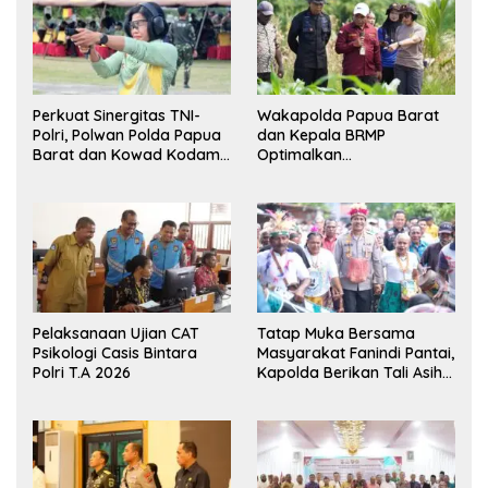
Perkuat Sinergitas TNI-
Wakapolda Papua Barat
Polri, Polwan Polda Papua
dan Kepala BRMP
Barat dan Kowad Kodam
Optimalkan
XVIII/Kasuari Gelar
Pengembangan Benih
Ekshibisi Menembak
Jagung untuk Ketahanan
Persahabatan
Pangan Papua Barat
Pelaksanaan Ujian CAT
Tatap Muka Bersama
Psikologi Casis Bintara
Masyarakat Fanindi Pantai,
Polri T.A 2026
Kapolda Berikan Tali Asih
dan Bakti Kesehatan