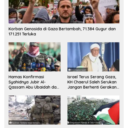
Korban Genosida di Gaza Bertambah, 71.384 Gugur dan
171.251 Terluka
Hamas Konfirmasi
Israel Terus Serang Gaza,
Syahidnya Jubir Al-
KH Chaerul Saleh Serukan
Qassam Abu Ubaidah dan
Jangan Berhenti Gerakan
Komandan Mohammed
Boikot
Sinwar