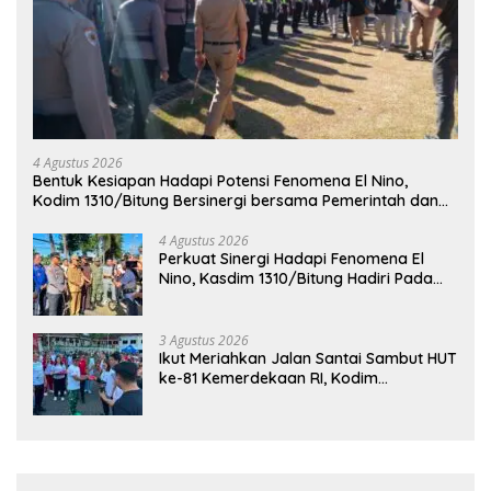
4 Agustus 2026
Bentuk Kesiapan Hadapi Potensi Fenomena El Nino,
Kodim 1310/Bitung Bersinergi bersama Pemerintah dan
Instansi Terkait Gelar Apel Kesiapsiagaan Tanggap
Bencana
4 Agustus 2026
Perkuat Sinergi Hadapi Fenomena El
Nino, Kasdim 1310/Bitung Hadiri Pada
Apel Gelar Pasukan Penanggulangan
Bencana di Polres Bitung
3 Agustus 2026
Ikut Meriahkan Jalan Santai Sambut HUT
ke-81 Kemerdekaan RI, Kodim
1310/Bitung Bangun Semangat
Persatuan Bersama Pemerintah Daerah
dan Masyarakat