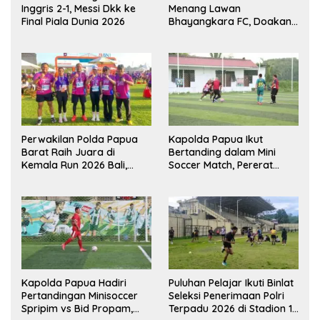
Inggris 2-1, Messi Dkk ke
Menang Lawan
Final Piala Dunia 2026
Bhayangkara FC, Doakan
Kembali Jadi Juara Liga
Perwakilan Polda Papua
Kapolda Papua Ikut
Barat Raih Juara di
Bertanding dalam Mini
Kemala Run 2026 Bali,
Soccer Match, Pererat
Harumkan Nama Daerah
Kebersamaan Personel di
Bulan Ramadan
Kapolda Papua Hadiri
Puluhan Pelajar Ikuti Binlat
Pertandingan Minisoccer
Seleksi Penerimaan Polri
Spripim vs Bid Propam,
Terpadu 2026 di Stadion 16