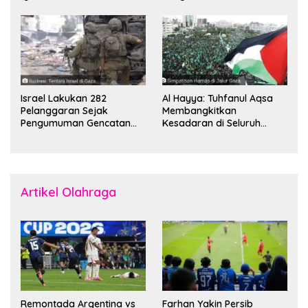
Komandan Mohammed
Boikot
Sinwar
Israel Lakukan 282
Al Hayya: Tuhfanul Aqsa
Pelanggaran Sejak
Membangkitkan
Pengumuman Gencatan
Kesadaran di Seluruh
Senjata
Dunia
Artikel Olahraga
Remontada Argentina vs
Farhan Yakin Persib