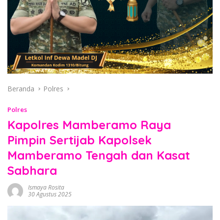
Beranda
Polres
Polres
Kapolres Mamberamo Raya
Pimpin Sertijab Kapolsek
Mamberamo Tengah dan Kasat
Sabhara
Ismaya Rosita
30 Agustus 2025