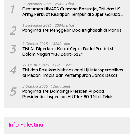
1
3 September 2025
25852 Lihat
Dentuman HIMARS Guncang Baturaja, TNI dan US
Army Perkuat Kesiapan Tempur di Super Garuda
Shield 2025
2
1 September 2025
20945 Lihat
Panglima TNI Menggelar Doa Istighosah di Monas
3
2 Oktober 2025
18840 Lihat
TNI AL Diperkuat Kapal Cepat Rudal Produksi
Dalam Negeri “KRI Belati-622”
4
27 Agustus 2025
13945 Lihat
TNI dan Pasukan Multinasional Uji Interoperabilitas
di Medan Tropis dan Pertempuran Jarak Dekat
5
3 Oktober 2025
12866 Lihat
Panglima TNI Dampingi Presiden RI pada
Presidential Inspection HUT ke-80 TNI di Teluk
Jakarta
Info Falestina