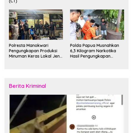
(CT)
Polresta Manokwari
Polda Papua Musnahkan
Pengungkapan Produksi
6,3 Kilogram Narkotika
Minuman Keras Lokal Jenis
Hasil Pengungkapan
Cap Tikus di Distrik Tanah
Jaringan Lintas Wilayah
Rubuh
Februari 2026
Berita Kriminal