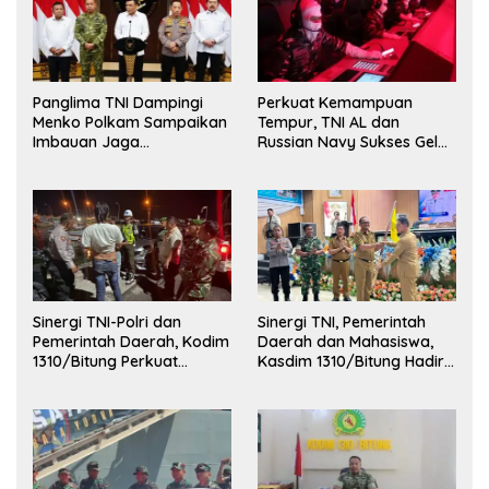
Panglima TNI Dampingi
Perkuat Kemampuan
Menko Polkam Sampaikan
Tempur, TNI AL dan
Imbauan Jaga
Russian Navy Sukses Gelar
Kondusivitas Bangsa
Latihan ORRUDA 2026
Sinergi TNI-Polri dan
Sinergi TNI, Pemerintah
Pemerintah Daerah, Kodim
Daerah dan Mahasiswa,
1310/Bitung Perkuat
Kasdim 1310/Bitung Hadiri
Ketertiban dan Keamanan
Penerimaan Mahasiswa
Wilayah Kota Bitung
KKT Unsrat Manado di
Kota Bitung