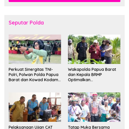
Seputar Polda
Perkuat Sinergitas TNI-
Wakapolda Papua Barat
Polri, Polwan Polda Papua
dan Kepala BRMP
Barat dan Kowad Kodam
Optimalkan
XVIII/Kasuari Gelar
Pengembangan Benih
Ekshibisi Menembak
Jagung untuk Ketahanan
Persahabatan
Pangan Papua Barat
Pelaksanaan Ujian CAT
Tatap Muka Bersama