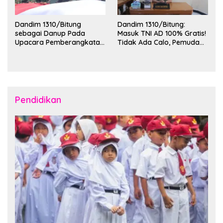
Dandim 1310/Bitung
Dandim 1310/Bitung:
sebagai Danup Pada
Masuk TNI AD 100% Gratis!
Upacara Pemberangkatan
Tidak Ada Calo, Pemuda
Karya Bakti Skala Besar
Bitung-Minut Silakan
Kodam XIII/Merdeka TA
Daftar
2026 ke Kepulauan Talaud
dan Sangihe
Pendidikan