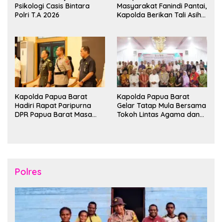
Psikologi Casis Bintara
Masyarakat Fanindi Pantai,
Polri T.A 2026
Kapolda Berikan Tali Asih
dan Bakti Kesehatan
Kapolda Papua Barat
Kapolda Papua Barat
Hadiri Rapat Paripurna
Gelar Tatap Mula Bersama
DPR Papua Barat Masa
Tokoh Lintas Agama dan
Persidangan Ke-I
Kerukunan Keluarga Suku
Tahun2026
Nusantara di Manokwari
Polres