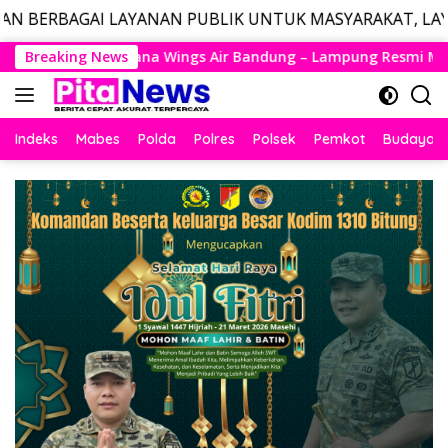
AYANAN PUBLIK UNTUK MASYARAKAT, LAYANAN DARURAT C
Langsung
 Bandung – Lampung Resmi Mengudara, Husein Kembali Layani 
Breaking News
ke
konten
Indeks
Mabes
Polda
Polres
Polsek
Pemkot
Budaya