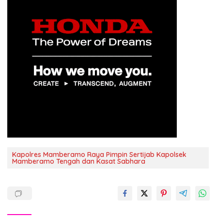
Kapolres Mamberamo Raya Pimpin Sertijab Kapolsek
Mamberamo Tengah dan Kasat Sabhara