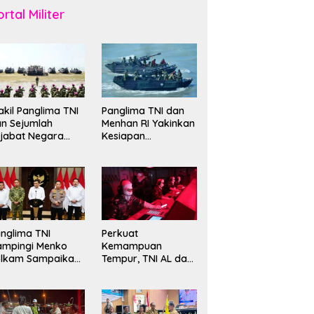
rtal Militer
kil Panglima TNI
Panglima TNI dan
n Sejumlah
Menhan RI Yakinkan
jabat Negara
Kesiapan
erima Warga
Interoperabilitas TNI
ehormatan dan
evet Korps
rinir
nglima TNI
Perkuat
ampingi Menko
Kemampuan
olkam Sampaikan
Tempur, TNI AL dan
mbauan Jaga
Russian Navy
ndusivitas
Sukses Gelar
angsa
Latihan ORRUDA
2026