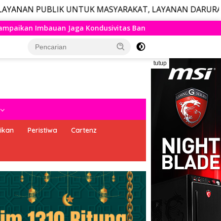
LIK UNTUK MASYARAKAT, LAYANAN DARURAT CALL CENTER
as Bangsa
Bentuk Kesiapan Hadapi Potensi Fenomena E
tutup
ikan
Peristiwa
Cartenz