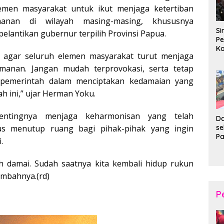
lemen masyarakat untuk ikut menjaga ketertiban
anan di wilayah masing-masing, khususnya
Si
elantikan gubernur terpilih Provinsi Papua.
Pe
Ko
 agar seluruh elemen masyarakat turut menjaga
Pe
d
manan. Jangan mudah terprovokasi, serta tetap
Wi
pemerintah dalam menciptakan kedamaian yang
ah ini,” ujar Herman Yoku.
ntingnya menjaga keharmonisan yang telah
Da
s
gus menutup ruang bagi pihak-pihak yang ingin
P
.
P
Ka
h damai. Sudah saatnya kita kembali hidup rukun
B
XI
ambahnya.(rd)
20
Ta
P