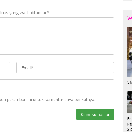
Ruas yang wajib ditandai
*
W
Se
ada peramban ini untuk komentar saya berikutnya.
Fe
P
Si