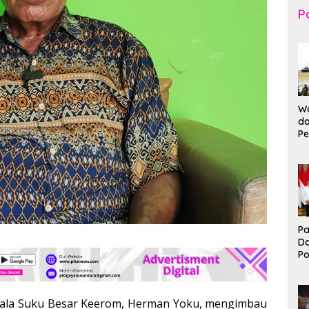
Po
Wa
da
Pe
T
K
Br
Ma
Pa
D
P
I
Ko
B
ala Suku Besar Keerom, Herman Yoku, mengimbau