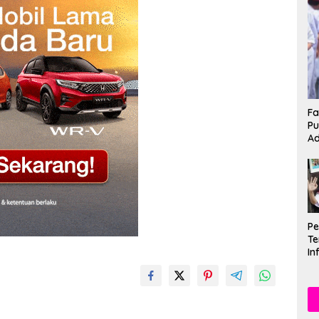
Fa
Pu
Ad
P
Te
In
Mu
Se