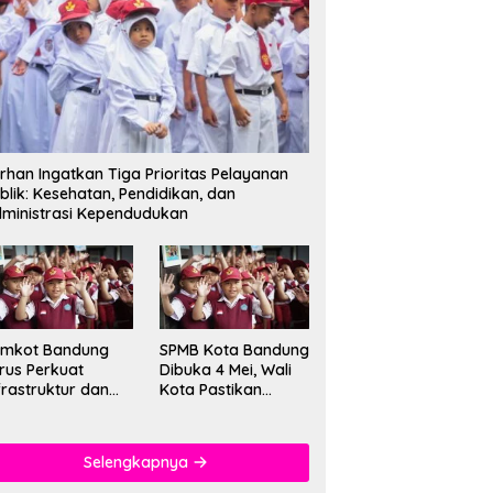
rhan Ingatkan Tiga Prioritas Pelayanan
blik: Kesehatan, Pendidikan, dan
ministrasi Kependudukan
emkot Bandung
SPMB Kota Bandung
rus Perkuat
Dibuka 4 Mei, Wali
frastruktur dan
Kota Pastikan
tu Pendidikan di
Sistem Baru dan
kolah
Batas Dua Sif
Sekolah
Selengkapnya