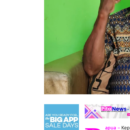
apua –
Kep