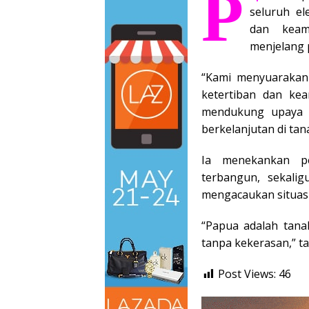
P
seluruh e
dan keam
menjelang p
“Kami menyuarakan
ketertiban dan kea
mendukung upaya 
berkelanjutan di tan
Ia menekankan pe
terbangun, sekali
mengacaukan situasi
“Papua adalah tana
tanpa kekerasan,” t
Post Views:
46