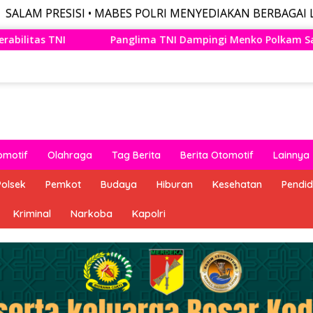
SI • MABES POLRI MENYEDIAKAN BERBAGAI LAYANAN PUB
I Dampingi Menko Polkam Sampaikan Imbauan Jaga Kondusivit
omotif
Olahraga
Tag Berita
Berita Otomotif
Lainnya
Polsek
Pemkot
Budaya
Hiburan
Kesehatan
Pendid
Kriminal
Narkoba
Kapolri