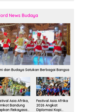
ord News Budaya
ni dan Budaya Satukan Berbagai Bangsa
stival Asia Afrika,
Festival Asia Afrika
emkot Bandung
2026 Angkat
apkan Rekayasa
Diplomasi Kopi