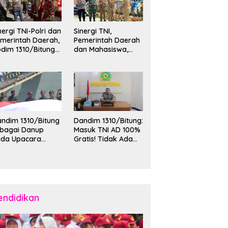
nergi TNI-Polri dan
Sinergi TNI,
merintah Daerah,
Pemerintah Daerah
dim 1310/Bitung
dan Mahasiswa,
rkuat Ketertiban
Kasdim 1310/Bitung
an Keamanan
Hadiri Penerimaan
layah Kota Bitung
Mahasiswa KKT
Unsrat Manado di
Kota Bitung
ndim 1310/Bitung
Dandim 1310/Bitung:
ebagai Danup
Masuk TNI AD 100%
ada Upacara
Gratis! Tidak Ada
emberangkatan
Calo, Pemuda
rya Bakti Skala
Bitung-Minut Silakan
esar Kodam
Daftar
II/Merdeka TA
26 ke Kepulauan
laud dan Sangihe
endidikan