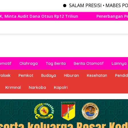
SALAM PRESISI • MABES POLRI MENYEDI
riliun
Penerbangan Perdana Wings Air Bandung – Lamp
omotif
Olahraga
Tag Berita
Berita Otomotif
Lainnya
Polsek
Pemkot
Budaya
Hiburan
Kesehatan
Pendid
Kriminal
Narkoba
Kapolri