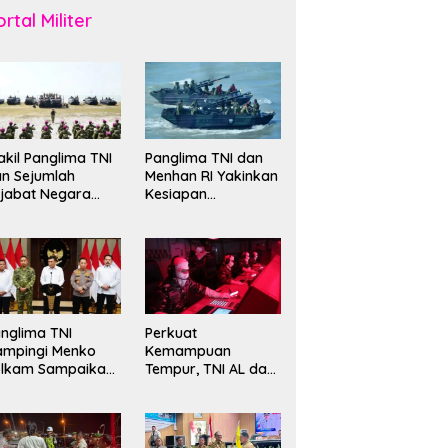
rtal Militer
kil Panglima TNI
Panglima TNI dan
n Sejumlah
Menhan RI Yakinkan
jabat Negara
Kesiapan
erima Warga
Interoperabilitas TNI
ehormatan dan
evet Korps
rinir
nglima TNI
Perkuat
ampingi Menko
Kemampuan
olkam Sampaikan
Tempur, TNI AL dan
mbauan Jaga
Russian Navy
ndusivitas
Sukses Gelar
angsa
Latihan ORRUDA
2026