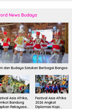
ord News Budaya
ni dan Budaya Satukan Berbagai Bangsa
stival Asia Afrika,
Festival Asia Afrika
emkot Bandung
2026 Angkat
apkan Rekayasa
Diplomasi Kopi