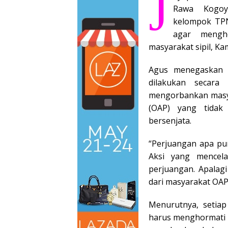
J
Rawa Kogoy
kelompok TPN
agar menghe
masyarakat sipil, Kam
Agus menegaskan 
dilakukan secara
mengorbankan masyar
(OAP) yang tidak 
bersenjata.
“Perjuangan apa pu
Aksi yang mencela
perjuangan. Apalag
dari masyarakat OAP 
Menurutnya, setiap
harus menghormati at