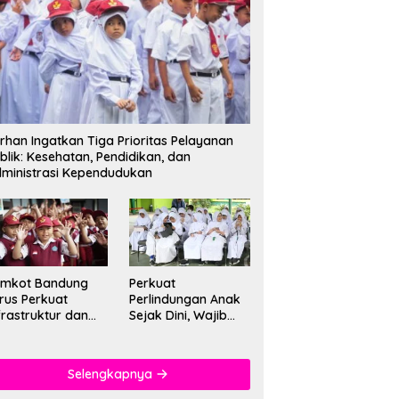
rhan Ingatkan Tiga Prioritas Pelayanan
blik: Kesehatan, Pendidikan, dan
ministrasi Kependudukan
emkot Bandung
Perkuat
rus Perkuat
Perlindungan Anak
frastruktur dan
Sejak Dini, Wajib
tu Pendidikan di
PAUD Satu Tahun
kolah
Jadi Fondasi Cegah
Kekerasan
Selengkapnya