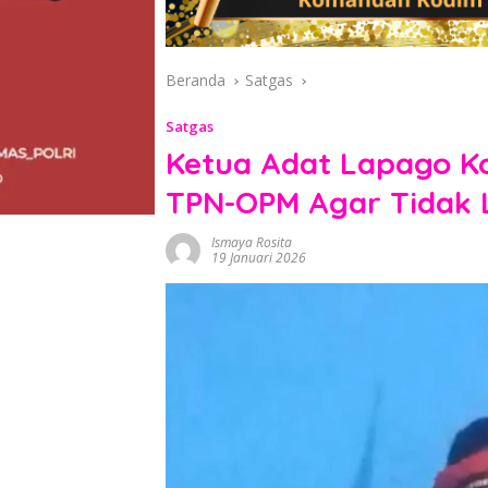
Beranda
Satgas
Satgas
Ketua Adat Lapago K
TPN-OPM Agar Tidak L
Ismaya Rosita
19 Januari 2026