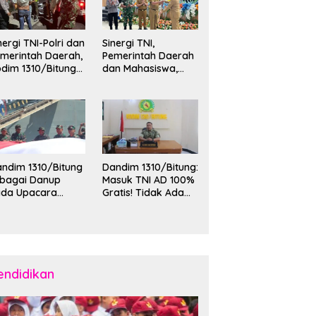
nergi TNI-Polri dan
Sinergi TNI,
merintah Daerah,
Pemerintah Daerah
dim 1310/Bitung
dan Mahasiswa,
rkuat Ketertiban
Kasdim 1310/Bitung
an Keamanan
Hadiri Penerimaan
layah Kota Bitung
Mahasiswa KKT
Unsrat Manado di
Kota Bitung
ndim 1310/Bitung
Dandim 1310/Bitung:
ebagai Danup
Masuk TNI AD 100%
ada Upacara
Gratis! Tidak Ada
emberangkatan
Calo, Pemuda
rya Bakti Skala
Bitung-Minut Silakan
esar Kodam
Daftar
II/Merdeka TA
26 ke Kepulauan
laud dan Sangihe
endidikan