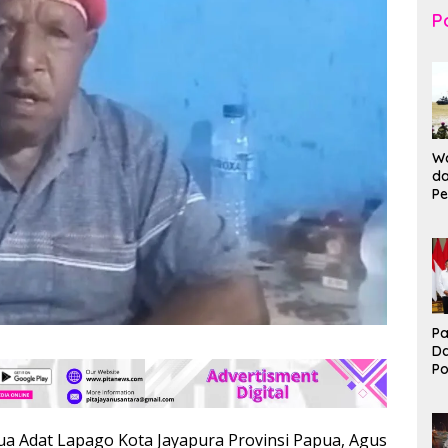
Po
Wa
da
Pe
T
K
Br
Ma
Pa
D
P
I
Ko
B
ua Adat Lapago Kota Jayapura Provinsi Papua, Agus