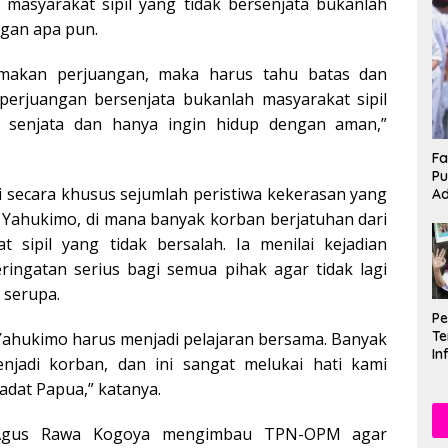
asyarakat sipil yang tidak bersenjata bukanlah
gan apa pun.
makan perjuangan, maka harus tahu batas dan
 perjuangan bersenjata bukanlah masyarakat sipil
i senjata dan hanya ingin hidup dengan aman,”
Fa
Pu
 secara khusus sejumlah peristiwa kekerasan yang
Ad
n Yahukimo, di mana banyak korban berjatuhan dari
t sipil yang tidak bersalah. Ia menilai kejadian
ringatan serius bagi semua pihak agar tidak lagi
 serupa.
P
Te
i Yahukimo harus menjadi pelajaran bersama. Banyak
In
enjadi korban, dan ini sangat melukai hati kami
Mu
adat Papua,” katanya.
Se
 Agus Rawa Kogoya mengimbau TPN-OPM agar