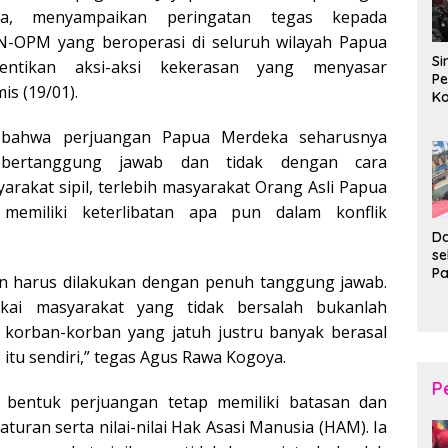
a, menyampaikan peringatan tegas kepada
-OPM yang beroperasi di seluruh wilayah Papua
Si
ntikan aksi-aksi kekerasan yang menyasar
Pe
is (19/01).
Ko
Pe
d
bahwa perjuangan Papua Merdeka seharusnya
Wi
 bertanggung jawab dan tidak dengan cara
akat sipil, terlebih masyarakat Orang Asli Papua
memiliki keterlibatan apa pun dalam konflik
Da
s
P
n harus dilakukan dengan penuh tanggung jawab.
P
kai masyarakat yang tidak bersalah bukanlah
Ka
B
i korban-korban yang jatuh justru banyak berasal
XI
itu sendiri,” tegas Agus Rawa Kogoya.
20
Ta
P
 bentuk perjuangan tetap memiliki batasan dan
uran serta nilai-nilai Hak Asasi Manusia (HAM). Ia