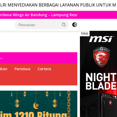
AKAN BERBAGAI LAYANAN PUBLIK UNTUK MASYARAKAT, LA
ung Resmi Mengudara, Husein Kembali Layani Rute Berjadwal
tutup
ikan
Peristiwa
Cartenz