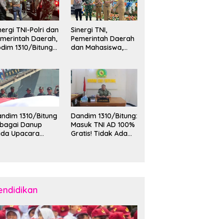
nergi TNI-Polri dan
Sinergi TNI,
merintah Daerah,
Pemerintah Daerah
dim 1310/Bitung
dan Mahasiswa,
rkuat Ketertiban
Kasdim 1310/Bitung
an Keamanan
Hadiri Penerimaan
layah Kota Bitung
Mahasiswa KKT
Unsrat Manado di
Kota Bitung
ndim 1310/Bitung
Dandim 1310/Bitung:
ebagai Danup
Masuk TNI AD 100%
ada Upacara
Gratis! Tidak Ada
emberangkatan
Calo, Pemuda
rya Bakti Skala
Bitung-Minut Silakan
esar Kodam
Daftar
II/Merdeka TA
26 ke Kepulauan
laud dan Sangihe
endidikan