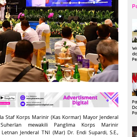
Po
Wa
da
Pe
T
K
Br
Ma
Pa
D
P
la Staf Korps Marinir (Kas Kormar) Mayor Jenderal
I
Ko
Suherlan mewakili Panglima Korps Marinir
B
Letnan Jenderal TNI (Mar) Dr. Endi Supardi, S.E.,