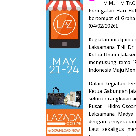
M.M., M.Tr.
Peringatan Hari Hi
bertempat di Graha 
(04/02/2026).
Kegiatan ini dipimp
Laksamana TNI Dr. M
Ketua Umum Jalasen
mengusung tema “P
Indonesia Maju Menu
Dalam kegiatan ters
Ketua Gabungan Jala
seluruh rangkaian 
Pusat Hidro-Osea
Laksamana Madya T
dengan penyerahan 
Laut sekaligus mer