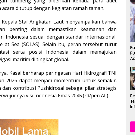
an tumpeng yang diberikan kepada para atlet
m acara ditutup dengan kegiatan ramah tamah.
 Kepala Staf Angkatan Laut menyampaikan bahwa
eran penting dalam memastikan keamanan dan
n Indonesia sesuai dengan standar internasional,
fe at Sea (SOLAS). Selain itu, peran tersebut turut
Fa
tasi serta posisi Indonesia dalam memajukan
Pu
Ad
gasi maritim di tingkat global.
a, Kasal berharap peringatan Hari Hidrografi TNI
un 2026 dapat menjadi momentum untuk semakin
dan kontribusi Pushidrosal sebagai pilar strategis
wujudnya visi Indonesia Emas 2045.(rd/pen AL)
P
Te
In
Mu
Se