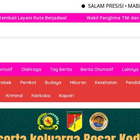
SALAM PRESISI • MABES POLRI MEN
Wakil Panglima TNI dan Sejumlah Pejabat Negara Terima 
omotif
Olahraga
Tag Berita
Berita Otomotif
Lainnya
Polsek
Pemkot
Budaya
Hiburan
Kesehatan
Pendid
Kriminal
Narkoba
Kapolri