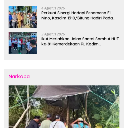
Instansi Terkait Gelar Apel Kesiapsiagaan Tanggap
Bencana
4 Agustus 2026
Perkuat Sinergi Hadapi Fenomena El
Nino, Kasdim 1310/Bitung Hadiri Pada
Apel Gelar Pasukan Penanggulangan
Bencana di Polres Bitung
3 Agustus 2026
Ikut Meriahkan Jalan Santai Sambut HUT
ke-81 Kemerdekaan RI, Kodim
1310/Bitung Bangun Semangat
Persatuan Bersama Pemerintah Daerah
dan Masyarakat
Narkoba