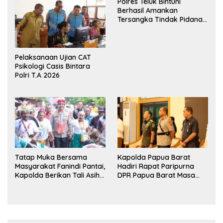
Polres Teluk Bintuni
Persahabatan
Pangan Papua Barat
Berhasil Amankan
Tersangka Tindak Pidana
Pelecehan Seksual di
Bintuni
Pelaksanaan Ujian CAT
Psikologi Casis Bintara
Polri T.A 2026
Tatap Muka Bersama
Kapolda Papua Barat
Masyarakat Fanindi Pantai,
Hadiri Rapat Paripurna
Kapolda Berikan Tali Asih
DPR Papua Barat Masa
dan Bakti Kesehatan
Persidangan Ke-I
Tahun2026