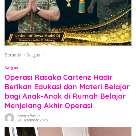
Beranda
Satgas
Satgas
Operasi Rasaka Cartenz Hadir
Berikan Edukasi dan Materi Belajar
bagi Anak-Anak di Rumah Belajar
Menjelang Akhir Operasi
Ismaya Rosita
24 Desember 2025