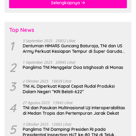
Selengkapnya
Top News
1
3 September 2025
25852 Lihat
Dentuman HIMARS Guncang Baturaja, TNI dan US
Army Perkuat Kesiapan Tempur di Super Garuda
Shield 2025
2
1 September 2025
20945 Lihat
Panglima TNI Menggelar Doa Istighosah di Monas
3
2 Oktober 2025
18839 Lihat
TNI AL Diperkuat Kapal Cepat Rudal Produksi
Dalam Negeri “KRI Belati-622”
4
27 Agustus 2025
13945 Lihat
TNI dan Pasukan Multinasional Uji Interoperabilitas
di Medan Tropis dan Pertempuran Jarak Dekat
5
3 Oktober 2025
12865 Lihat
Panglima TNI Dampingi Presiden RI pada
Presidential Inspection HUT ke-80 TNI di Teluk