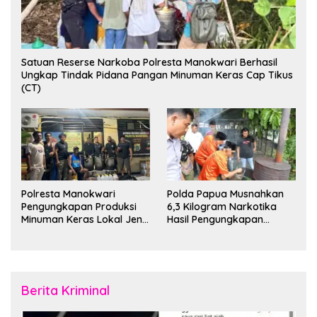
Satuan Reserse Narkoba Polresta Manokwari Berhasil
Ungkap Tindak Pidana Pangan Minuman Keras Cap Tikus
(CT)
Polresta Manokwari
Polda Papua Musnahkan
Pengungkapan Produksi
6,3 Kilogram Narkotika
Minuman Keras Lokal Jenis
Hasil Pengungkapan
Cap Tikus di Distrik Tanah
Jaringan Lintas Wilayah
Rubuh
Februari 2026
Berita Kriminal