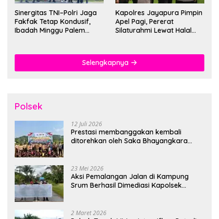
Sinergitas TNI–Polri Jaga
Kapolres Jayapura Pimpin
Fakfak Tetap Kondusif,
Apel Pagi, Pererat
Ibadah Minggu Palem
Silaturahmi Lewat Halal
Berlangsung Aman dan
Bihalal
Khidmat
Selengkapnya
Polsek
12 Juli 2026
Prestasi membanggakan kembali
ditorehkan oleh Saka Bhayangkara
Polsek Banjarsari
23 Mei 2026
Aksi Pemalangan Jalan di Kampung
Srum Berhasil Dimediasi Kapolsek
Bonggo
2 Maret 2026