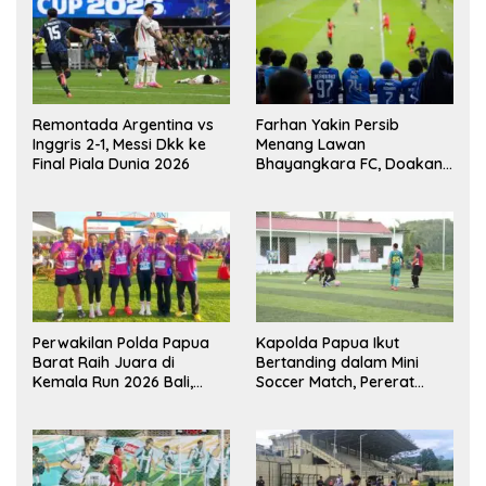
Remontada Argentina vs
Farhan Yakin Persib
Inggris 2-1, Messi Dkk ke
Menang Lawan
Final Piala Dunia 2026
Bhayangkara FC, Doakan
Kembali Jadi Juara Liga
Perwakilan Polda Papua
Kapolda Papua Ikut
Barat Raih Juara di
Bertanding dalam Mini
Kemala Run 2026 Bali,
Soccer Match, Pererat
Harumkan Nama Daerah
Kebersamaan Personel di
Bulan Ramadan