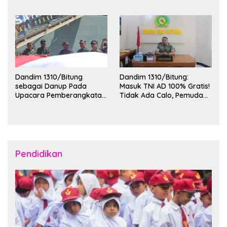
Ketertiban dan Keamanan
Penerimaan Mahasiswa
Wilayah Kota Bitung
KKT Unsrat Manado di
Kota Bitung
Dandim 1310/Bitung
Dandim 1310/Bitung:
sebagai Danup Pada
Masuk TNI AD 100% Gratis!
Upacara Pemberangkatan
Tidak Ada Calo, Pemuda
Karya Bakti Skala Besar
Bitung-Minut Silakan
Kodam XIII/Merdeka TA
Daftar
2026 ke Kepulauan Talaud
dan Sangihe
Pendidikan