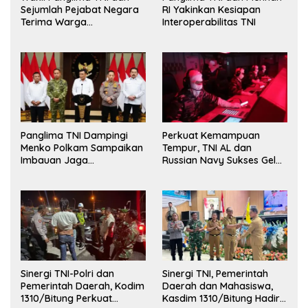
Sejumlah Pejabat Negara
RI Yakinkan Kesiapan
Terima Warga
Interoperabilitas TNI
Kehormatan dan Brevet
Korps Marinir
Panglima TNI Dampingi
Perkuat Kemampuan
Menko Polkam Sampaikan
Tempur, TNI AL dan
Imbauan Jaga
Russian Navy Sukses Gelar
Kondusivitas Bangsa
Latihan ORRUDA 2026
Sinergi TNI-Polri dan
Sinergi TNI, Pemerintah
Pemerintah Daerah, Kodim
Daerah dan Mahasiswa,
1310/Bitung Perkuat
Kasdim 1310/Bitung Hadiri