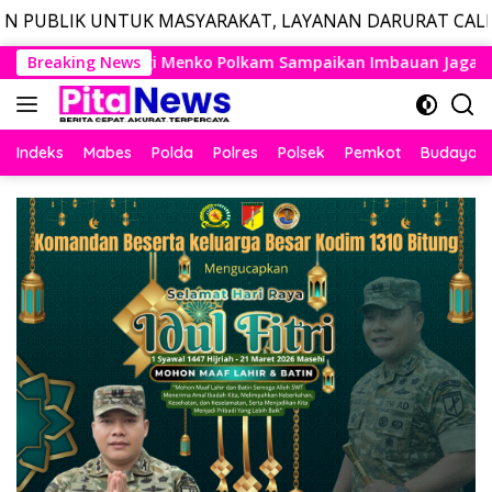
 MASYARAKAT, LAYANAN DARURAT CALL CENTER POLRI 1
Langsung
ampaikan Imbauan Jaga Kondusivitas Bangsa
Breaking News
Bentuk K
ke
konten
Indeks
Mabes
Polda
Polres
Polsek
Pemkot
Budaya