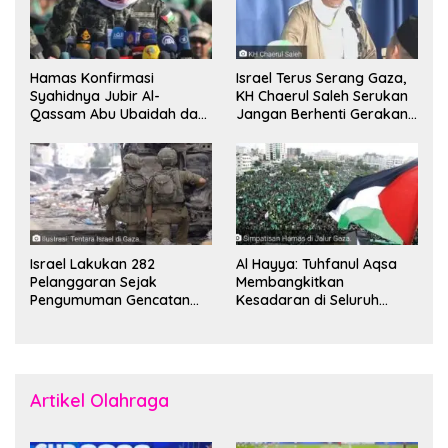
Hamas Konfirmasi
Israel Terus Serang Gaza,
Syahidnya Jubir Al-
KH Chaerul Saleh Serukan
Qassam Abu Ubaidah dan
Jangan Berhenti Gerakan
Komandan Mohammed
Boikot
Sinwar
Israel Lakukan 282
Al Hayya: Tuhfanul Aqsa
Pelanggaran Sejak
Membangkitkan
Pengumuman Gencatan
Kesadaran di Seluruh
Senjata
Dunia
Artikel Olahraga