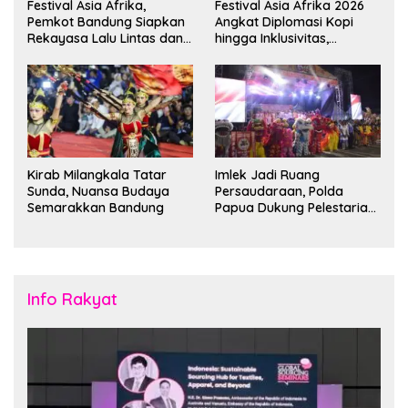
Festival Asia Afrika,
Festival Asia Afrika 2026
Pemkot Bandung Siapkan
Angkat Diplomasi Kopi
Rekayasa Lalu Lintas dan
hingga Inklusivitas,
Kantong Parkir
Bandung Siap Sambut 25
Duta Besar
Kirab Milangkala Tatar
Imlek Jadi Ruang
Sunda, Nuansa Budaya
Persaudaraan, Polda
Semarakkan Bandung
Papua Dukung Pelestarian
Budaya di Tanah Papua
Info Rakyat