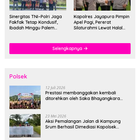
Sinergitas TNI–Polri Jaga
Kapolres Jayapura Pimpin
Fakfak Tetap Kondusif,
Apel Pagi, Pererat
Ibadah Minggu Palem
Silaturahmi Lewat Halal
Berlangsung Aman dan
Bihalal
Khidmat
Selengkapnya
Polsek
12 Juli 2026
Prestasi membanggakan kembali
ditorehkan oleh Saka Bhayangkara
Polsek Banjarsari
23 Mei 2026
Aksi Pemalangan Jalan di Kampung
Srum Berhasil Dimediasi Kapolsek
Bonggo