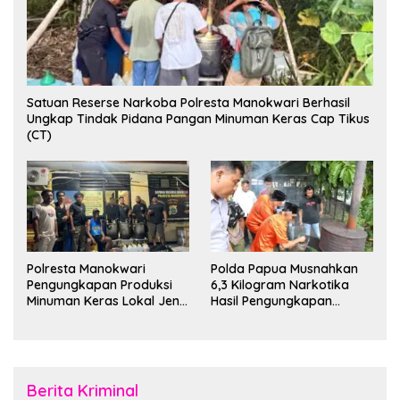
Satuan Reserse Narkoba Polresta Manokwari Berhasil
Ungkap Tindak Pidana Pangan Minuman Keras Cap Tikus
(CT)
Polresta Manokwari
Polda Papua Musnahkan
Pengungkapan Produksi
6,3 Kilogram Narkotika
Minuman Keras Lokal Jenis
Hasil Pengungkapan
Cap Tikus di Distrik Tanah
Jaringan Lintas Wilayah
Rubuh
Februari 2026
Berita Kriminal