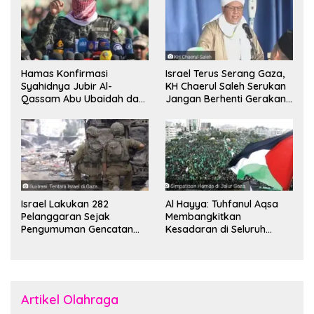
Hamas Konfirmasi
Israel Terus Serang Gaza,
Syahidnya Jubir Al-
KH Chaerul Saleh Serukan
Qassam Abu Ubaidah dan
Jangan Berhenti Gerakan
Komandan Mohammed
Boikot
Sinwar
Israel Lakukan 282
Al Hayya: Tuhfanul Aqsa
Pelanggaran Sejak
Membangkitkan
Pengumuman Gencatan
Kesadaran di Seluruh
Senjata
Dunia
Artikel Olahraga