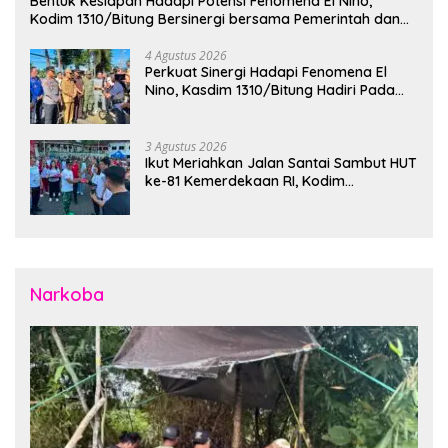
Bentuk Kesiapan Hadapi Potensi Fenomena El Nino,
Kodim 1310/Bitung Bersinergi bersama Pemerintah dan
Instansi Terkait Gelar Apel Kesiapsiagaan Tanggap
Bencana
4 Agustus 2026
Perkuat Sinergi Hadapi Fenomena El
Nino, Kasdim 1310/Bitung Hadiri Pada
Apel Gelar Pasukan Penanggulangan
Bencana di Polres Bitung
3 Agustus 2026
Ikut Meriahkan Jalan Santai Sambut HUT
ke-81 Kemerdekaan RI, Kodim
1310/Bitung Bangun Semangat
Persatuan Bersama Pemerintah Daerah
dan Masyarakat
Narkoba