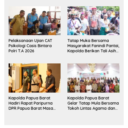
Ekshibisi Menembak
Jagung untuk Ketahanan
Persahabatan
Pangan Papua Barat
Pelaksanaan Ujian CAT
Tatap Muka Bersama
Psikologi Casis Bintara
Masyarakat Fanindi Pantai,
Polri T.A 2026
Kapolda Berikan Tali Asih
dan Bakti Kesehatan
Kapolda Papua Barat
Kapolda Papua Barat
Hadiri Rapat Paripurna
Gelar Tatap Mula Bersama
DPR Papua Barat Masa
Tokoh Lintas Agama dan
Persidangan Ke-I
Kerukunan Keluarga Suku
Tahun2026
Nusantara di Manokwari