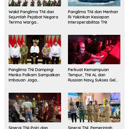
Wakil Panglima TNI dan
Panglima TNI dan Menhan
Sejumlah Pejabat Negara
RI Yakinkan Kesiapan
Terima Warga
Interoperabilitas TNI
Kehormatan dan Brevet
Korps Marinir
Panglima TNI Dampingi
Perkuat Kemampuan
Menko Polkam Sampaikan
Tempur, TNI AL dan
Imbauan Jaga
Russian Navy Sukses Gelar
Kondusivitas Bangsa
Latihan ORRUDA 2026
Sinergi TNI-Polri dan
Sinergi TNI, Pemerintah