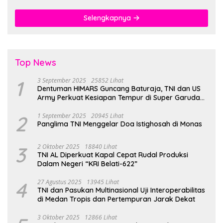
Gratis
Selengkapnya
Top News
1
3 September 2025
25852 Lihat
Dentuman HIMARS Guncang Baturaja, TNI dan US
Army Perkuat Kesiapan Tempur di Super Garuda
Shield 2025
2
1 September 2025
20945 Lihat
Panglima TNI Menggelar Doa Istighosah di Monas
3
2 Oktober 2025
18840 Lihat
TNI AL Diperkuat Kapal Cepat Rudal Produksi
Dalam Negeri “KRI Belati-622”
4
27 Agustus 2025
13945 Lihat
TNI dan Pasukan Multinasional Uji Interoperabilitas
di Medan Tropis dan Pertempuran Jarak Dekat
3 Oktober 2025
12866 Lihat