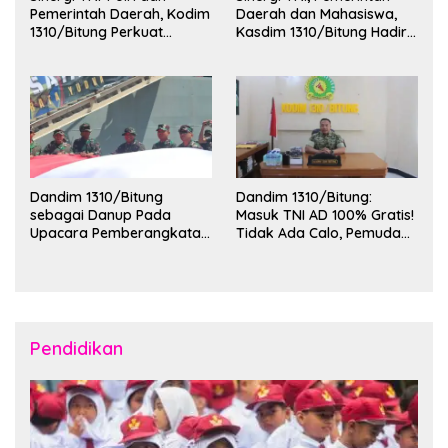
Pemerintah Daerah, Kodim
Daerah dan Mahasiswa,
1310/Bitung Perkuat
Kasdim 1310/Bitung Hadiri
Ketertiban dan Keamanan
Penerimaan Mahasiswa
Wilayah Kota Bitung
KKT Unsrat Manado di
Kota Bitung
Dandim 1310/Bitung
Dandim 1310/Bitung:
sebagai Danup Pada
Masuk TNI AD 100% Gratis!
Upacara Pemberangkatan
Tidak Ada Calo, Pemuda
Karya Bakti Skala Besar
Bitung-Minut Silakan
Kodam XIII/Merdeka TA
Daftar
2026 ke Kepulauan Talaud
dan Sangihe
Pendidikan