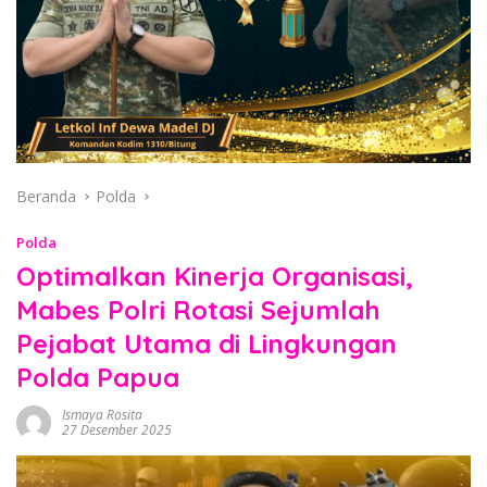
Beranda
Polda
Polda
Optimalkan Kinerja Organisasi,
Mabes Polri Rotasi Sejumlah
Pejabat Utama di Lingkungan
Polda Papua
Ismaya Rosita
27 Desember 2025