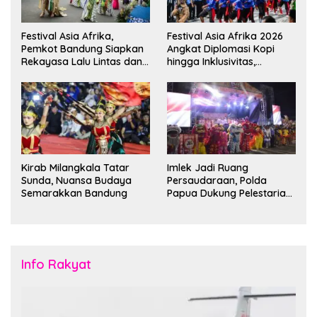
Festival Asia Afrika,
Festival Asia Afrika 2026
Pemkot Bandung Siapkan
Angkat Diplomasi Kopi
Rekayasa Lalu Lintas dan
hingga Inklusivitas,
Kantong Parkir
Bandung Siap Sambut 25
Duta Besar
Kirab Milangkala Tatar
Imlek Jadi Ruang
Sunda, Nuansa Budaya
Persaudaraan, Polda
Semarakkan Bandung
Papua Dukung Pelestarian
Budaya di Tanah Papua
Info Rakyat