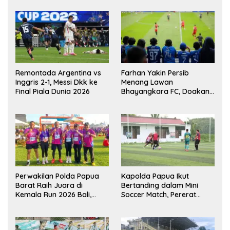
Remontada Argentina vs
Farhan Yakin Persib
Inggris 2-1, Messi Dkk ke
Menang Lawan
Final Piala Dunia 2026
Bhayangkara FC, Doakan
Kembali Jadi Juara Liga
Perwakilan Polda Papua
Kapolda Papua Ikut
Barat Raih Juara di
Bertanding dalam Mini
Kemala Run 2026 Bali,
Soccer Match, Pererat
Harumkan Nama Daerah
Kebersamaan Personel di
Bulan Ramadan