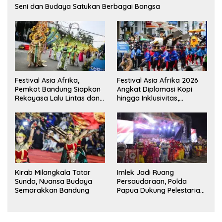
Seni dan Budaya Satukan Berbagai Bangsa
Festival Asia Afrika,
Festival Asia Afrika 2026
Pemkot Bandung Siapkan
Angkat Diplomasi Kopi
Rekayasa Lalu Lintas dan
hingga Inklusivitas,
Kantong Parkir
Bandung Siap Sambut 25
Duta Besar
Kirab Milangkala Tatar
Imlek Jadi Ruang
Sunda, Nuansa Budaya
Persaudaraan, Polda
Semarakkan Bandung
Papua Dukung Pelestarian
Budaya di Tanah Papua