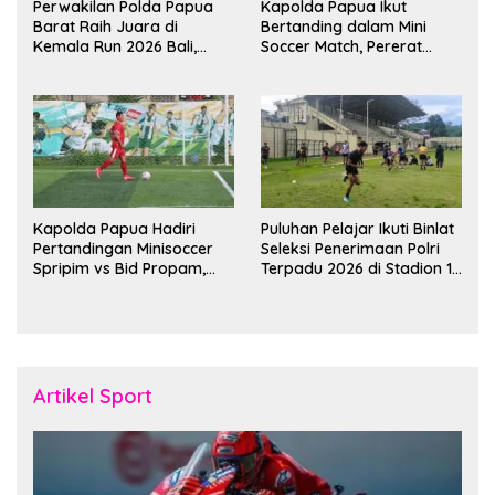
Perwakilan Polda Papua
Kapolda Papua Ikut
Barat Raih Juara di
Bertanding dalam Mini
Kemala Run 2026 Bali,
Soccer Match, Pererat
Harumkan Nama Daerah
Kebersamaan Personel di
Bulan Ramadan
Kapolda Papua Hadiri
Puluhan Pelajar Ikuti Binlat
Pertandingan Minisoccer
Seleksi Penerimaan Polri
Spripim vs Bid Propam,
Terpadu 2026 di Stadion 16
Pererat Soliditas dan
November Fakfak
Kebersamaan Personel
Artikel Sport