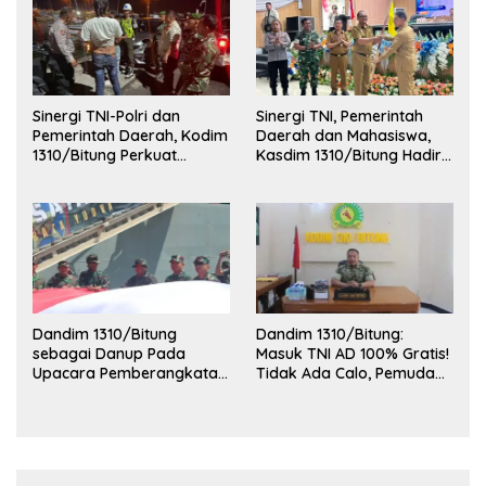
Sinergi TNI-Polri dan
Sinergi TNI, Pemerintah
Pemerintah Daerah, Kodim
Daerah dan Mahasiswa,
1310/Bitung Perkuat
Kasdim 1310/Bitung Hadiri
Ketertiban dan Keamanan
Penerimaan Mahasiswa
Wilayah Kota Bitung
KKT Unsrat Manado di
Kota Bitung
Dandim 1310/Bitung
Dandim 1310/Bitung:
sebagai Danup Pada
Masuk TNI AD 100% Gratis!
Upacara Pemberangkatan
Tidak Ada Calo, Pemuda
Karya Bakti Skala Besar
Bitung-Minut Silakan
Kodam XIII/Merdeka TA
Daftar
2026 ke Kepulauan Talaud
dan Sangihe