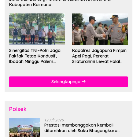
Kabupaten Kaimana
Sinergitas TNI–Polri Jaga
Kapolres Jayapura Pimpin
Fakfak Tetap Kondusif,
Apel Pagi, Pererat
Ibadah Minggu Palem
Silaturahmi Lewat Halal
Berlangsung Aman dan
Bihalal
Khidmat
Selengkapnya
Polsek
12 Juli 2026
Prestasi membanggakan kembali
ditorehkan oleh Saka Bhayangkara
Polsek Banjarsari