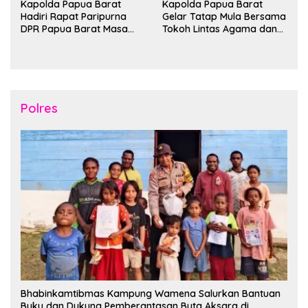
Kapolda Papua Barat
Kapolda Papua Barat
Hadiri Rapat Paripurna
Gelar Tatap Mula Bersama
DPR Papua Barat Masa
Tokoh Lintas Agama dan
Persidangan Ke-I
Kerukunan Keluarga Suku
Tahun2026
Nusantara di Manokwari
Polres
Bhabinkamtibmas Kampung Wamena Salurkan Bantuan
Buku dan Dukung Pemberantasan Buta Aksara di