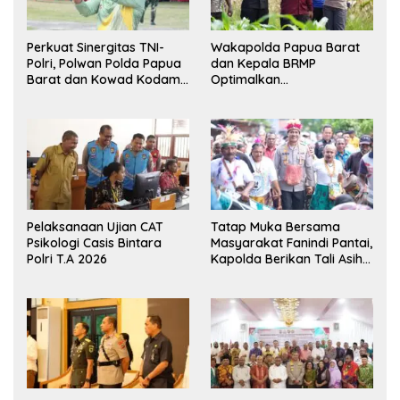
Perkuat Sinergitas TNI-
Wakapolda Papua Barat
Polri, Polwan Polda Papua
dan Kepala BRMP
Barat dan Kowad Kodam
Optimalkan
XVIII/Kasuari Gelar
Pengembangan Benih
Ekshibisi Menembak
Jagung untuk Ketahanan
Persahabatan
Pangan Papua Barat
Pelaksanaan Ujian CAT
Tatap Muka Bersama
Psikologi Casis Bintara
Masyarakat Fanindi Pantai,
Polri T.A 2026
Kapolda Berikan Tali Asih
dan Bakti Kesehatan