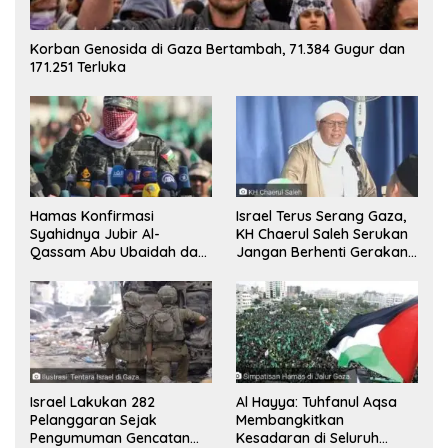
Korban Genosida di Gaza Bertambah, 71.384 Gugur dan
171.251 Terluka
Hamas Konfirmasi
Israel Terus Serang Gaza,
Syahidnya Jubir Al-
KH Chaerul Saleh Serukan
Qassam Abu Ubaidah dan
Jangan Berhenti Gerakan
Komandan Mohammed
Boikot
Sinwar
Israel Lakukan 282
Al Hayya: Tuhfanul Aqsa
Pelanggaran Sejak
Membangkitkan
Pengumuman Gencatan
Kesadaran di Seluruh