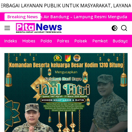
AN PUBLIK UNTUK MASYARAKAT, LAYANAN DARURAT CALL
Langsung
ng – Lampung Resmi Mengudara, Husein Kembali Layani Rute B
Breaking News
ke
konten
Indeks
Mabes
Polda
Polres
Polsek
Pemkot
Budaya