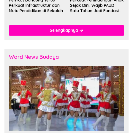
Pemkot Bandung Terus
Perkuat Perlindungan Anak
Perkuat Infrastruktur dan
Sejak Dini, Wajib PAUD
Mutu Pendidikan di Sekolah
Satu Tahun Jadi Fondasi
Cegah Kekerasan
Selengkapnya
Word News Budaya