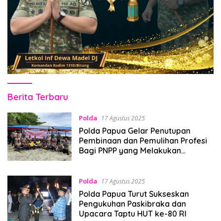
Pitanews.com
Berita Terbaru
Polda
17 Agustus 2025
Polda Papua Gelar Penutupan
Pembinaan dan Pemulihan Profesi
Bagi PNPP yang Melakukan
Pelanggaran Disiplin dan Kode Etik
Polda
17 Agustus 2025
Polda Papua Turut Sukseskan
Pengukuhan Paskibraka dan
Upacara Taptu HUT ke-80 RI