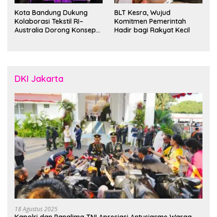
Kota Bandung Dukung
BLT Kesra, Wujud
Kolaborasi Tekstil RI–
Komitmen Pemerintah
Australia Dorong Konsep
Hadir bagi Rakyat Kecil
“Designed in Australia,
Crafted in Indonesia”
DKI Jakarta
18 Agustus 2025
Kapolri dan Panglima TNI Apresiasi Antusiasme Warga