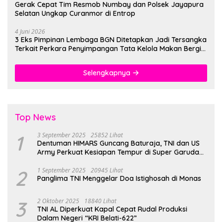
Gerak Cepat Tim Resmob Numbay dan Polsek Jayapura
Selatan Ungkap Curanmor di Entrop
4 Juni 2026
3 Eks Pimpinan Lembaga BGN Ditetapkan Jadi Tersangka
Terkait Perkara Penyimpangan Tata Kelola Makan Bergizi
Gratis
Selengkapnya
Top News
1
3 September 2025
25852 Lihat
Dentuman HIMARS Guncang Baturaja, TNI dan US
Army Perkuat Kesiapan Tempur di Super Garuda
Shield 2025
2
1 September 2025
20945 Lihat
Panglima TNI Menggelar Doa Istighosah di Monas
3
2 Oktober 2025
18840 Lihat
TNI AL Diperkuat Kapal Cepat Rudal Produksi
Dalam Negeri “KRI Belati-622”