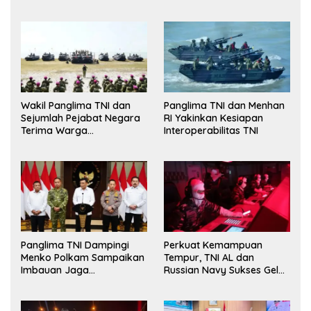
Wakil Panglima TNI dan
Panglima TNI dan Menhan
Sejumlah Pejabat Negara
RI Yakinkan Kesiapan
Terima Warga
Interoperabilitas TNI
Kehormatan dan Brevet
Korps Marinir
Panglima TNI Dampingi
Perkuat Kemampuan
Menko Polkam Sampaikan
Tempur, TNI AL dan
Imbauan Jaga
Russian Navy Sukses Gelar
Kondusivitas Bangsa
Latihan ORRUDA 2026