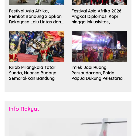
Festival Asia Afrika,
Festival Asia Afrika 2026
Pemkot Bandung Siapkan
Angkat Diplomasi Kopi
Rekayasa Lalu Lintas dan
hingga Inklusivitas,
Kantong Parkir
Bandung Siap Sambut 25
Duta Besar
Kirab Milangkala Tatar
Imlek Jadi Ruang
Sunda, Nuansa Budaya
Persaudaraan, Polda
Semarakkan Bandung
Papua Dukung Pelestarian
Budaya di Tanah Papua
Info Rakyat