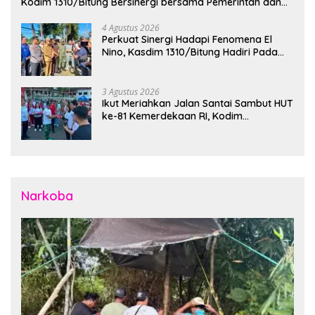
Kodim 1310/Bitung Bersinergi bersama Pemerintah dan
Instansi Terkait Gelar Apel Kesiapsiagaan Tanggap
Bencana
4 Agustus 2026
Perkuat Sinergi Hadapi Fenomena El
Nino, Kasdim 1310/Bitung Hadiri Pada
Apel Gelar Pasukan Penanggulangan
Bencana di Polres Bitung
3 Agustus 2026
Ikut Meriahkan Jalan Santai Sambut HUT
ke-81 Kemerdekaan RI, Kodim
1310/Bitung Bangun Semangat
Persatuan Bersama Pemerintah Daerah
dan Masyarakat
Narkoba