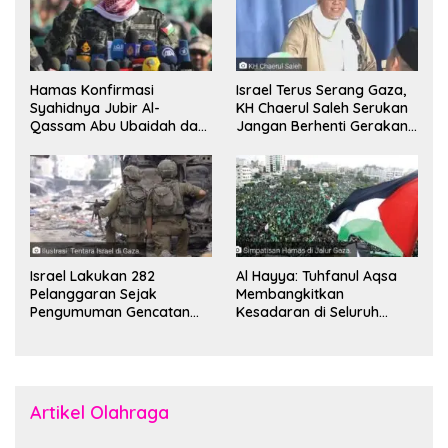
Hamas Konfirmasi
Israel Terus Serang Gaza,
Syahidnya Jubir Al-
KH Chaerul Saleh Serukan
Qassam Abu Ubaidah dan
Jangan Berhenti Gerakan
Komandan Mohammed
Boikot
Sinwar
Israel Lakukan 282
Al Hayya: Tuhfanul Aqsa
Pelanggaran Sejak
Membangkitkan
Pengumuman Gencatan
Kesadaran di Seluruh
Senjata
Dunia
Artikel Olahraga