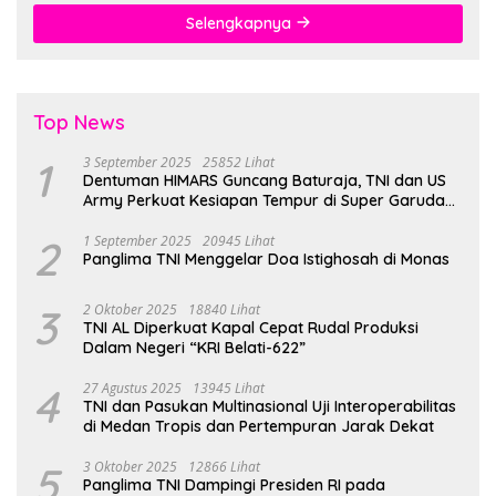
Selengkapnya
Top News
1
3 September 2025
25852 Lihat
Dentuman HIMARS Guncang Baturaja, TNI dan US
Army Perkuat Kesiapan Tempur di Super Garuda
Shield 2025
2
1 September 2025
20945 Lihat
Panglima TNI Menggelar Doa Istighosah di Monas
3
2 Oktober 2025
18840 Lihat
TNI AL Diperkuat Kapal Cepat Rudal Produksi
Dalam Negeri “KRI Belati-622”
4
27 Agustus 2025
13945 Lihat
TNI dan Pasukan Multinasional Uji Interoperabilitas
di Medan Tropis dan Pertempuran Jarak Dekat
5
3 Oktober 2025
12866 Lihat
Panglima TNI Dampingi Presiden RI pada