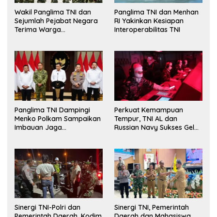
Wakil Panglima TNI dan
Panglima TNI dan Menhan
Sejumlah Pejabat Negara
RI Yakinkan Kesiapan
Terima Warga
Interoperabilitas TNI
Kehormatan dan Brevet
Korps Marinir
Panglima TNI Dampingi
Perkuat Kemampuan
Menko Polkam Sampaikan
Tempur, TNI AL dan
Imbauan Jaga
Russian Navy Sukses Gelar
Kondusivitas Bangsa
Latihan ORRUDA 2026
Sinergi TNI-Polri dan
Sinergi TNI, Pemerintah
Pemerintah Daerah, Kodim
Daerah dan Mahasiswa,