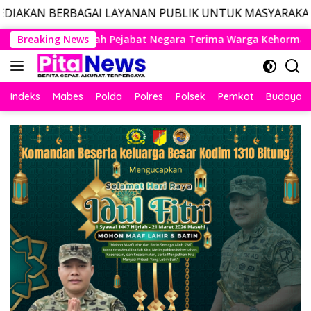
AI LAYANAN PUBLIK UNTUK MASYARAKAT, LAYANAN DARUR
Langsung
ra Terima Warga Kehormatan dan Brevet Korps Marinir
Breaking News
ke
konten
Indeks
Mabes
Polda
Polres
Polsek
Pemkot
Budaya