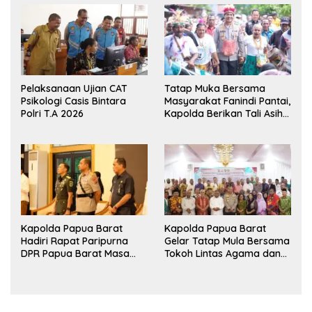
Persahabatan
Pangan Papua Barat
Pelaksanaan Ujian CAT
Tatap Muka Bersama
Psikologi Casis Bintara
Masyarakat Fanindi Pantai,
Polri T.A 2026
Kapolda Berikan Tali Asih
dan Bakti Kesehatan
Kapolda Papua Barat
Kapolda Papua Barat
Hadiri Rapat Paripurna
Gelar Tatap Mula Bersama
DPR Papua Barat Masa
Tokoh Lintas Agama dan
Persidangan Ke-I
Kerukunan Keluarga Suku
Tahun2026
Nusantara di Manokwari