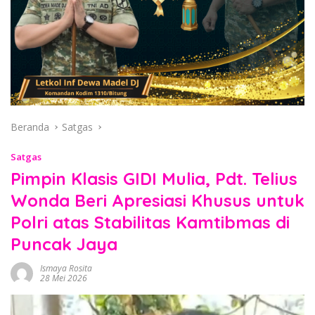
Beranda
Satgas
Satgas
Pimpin Klasis GIDI Mulia, Pdt. Telius
Wonda Beri Apresiasi Khusus untuk
Polri atas Stabilitas Kamtibmas di
Puncak Jaya
Ismaya Rosita
28 Mei 2026