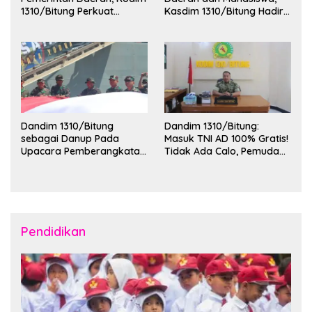
1310/Bitung Perkuat
Kasdim 1310/Bitung Hadiri
Ketertiban dan Keamanan
Penerimaan Mahasiswa
Wilayah Kota Bitung
KKT Unsrat Manado di
Kota Bitung
Dandim 1310/Bitung
Dandim 1310/Bitung:
sebagai Danup Pada
Masuk TNI AD 100% Gratis!
Upacara Pemberangkatan
Tidak Ada Calo, Pemuda
Karya Bakti Skala Besar
Bitung-Minut Silakan
Kodam XIII/Merdeka TA
Daftar
2026 ke Kepulauan Talaud
dan Sangihe
Pendidikan