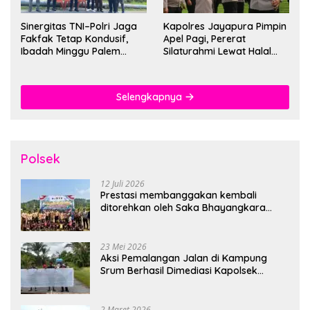
Sinergitas TNI–Polri Jaga
Kapolres Jayapura Pimpin
Fakfak Tetap Kondusif,
Apel Pagi, Pererat
Ibadah Minggu Palem
Silaturahmi Lewat Halal
Berlangsung Aman dan
Bihalal
Khidmat
Selengkapnya
Polsek
12 Juli 2026
Prestasi membanggakan kembali
ditorehkan oleh Saka Bhayangkara
Polsek Banjarsari
23 Mei 2026
Aksi Pemalangan Jalan di Kampung
Srum Berhasil Dimediasi Kapolsek
Bonggo
2 Maret 2026