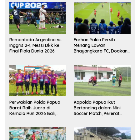
Remontada Argentina vs
Farhan Yakin Persib
Inggris 2-1, Messi Dkk ke
Menang Lawan
Final Piala Dunia 2026
Bhayangkara FC, Doakan
Kembali Jadi Juara Liga
Perwakilan Polda Papua
Kapolda Papua Ikut
Barat Raih Juara di
Bertanding dalam Mini
Kemala Run 2026 Bali,
Soccer Match, Pererat
Harumkan Nama Daerah
Kebersamaan Personel di
Bulan Ramadan