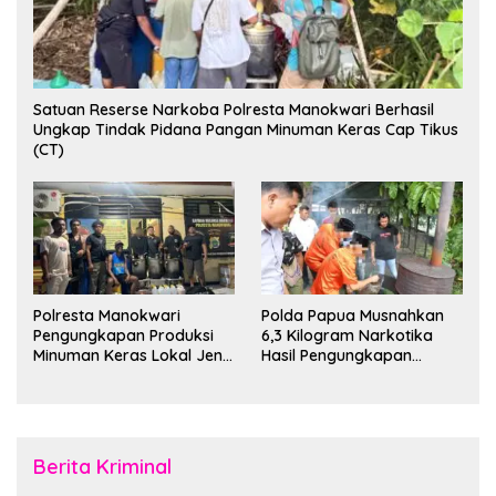
Satuan Reserse Narkoba Polresta Manokwari Berhasil
Ungkap Tindak Pidana Pangan Minuman Keras Cap Tikus
(CT)
Polresta Manokwari
Polda Papua Musnahkan
Pengungkapan Produksi
6,3 Kilogram Narkotika
Minuman Keras Lokal Jenis
Hasil Pengungkapan
Cap Tikus di Distrik Tanah
Jaringan Lintas Wilayah
Rubuh
Februari 2026
Berita Kriminal