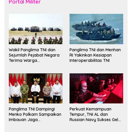
Portal Militer
Wakil Panglima TNI dan
Panglima TNI dan Menhan
Sejumlah Pejabat Negara
RI Yakinkan Kesiapan
Terima Warga
Interoperabilitas TNI
Kehormatan dan Brevet
Korps Marinir
Panglima TNI Dampingi
Perkuat Kemampuan
Menko Polkam Sampaikan
Tempur, TNI AL dan
Imbauan Jaga
Russian Navy Sukses Gelar
Kondusivitas Bangsa
Latihan ORRUDA 2026