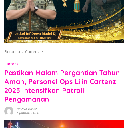
Beranda
Cartenz
Cartenz
Pastikan Malam Pergantian Tahun
Aman, Personel Ops Lilin Cartenz
2025 Intensifkan Patroli
Pengamanan
Ismaya Rosita
1 Januari 2026