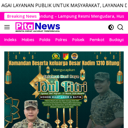
PUBLIK UNTUK MASYARAKAT, LAYANAN DARURAT CALL CEN
Langsung
pung Resmi Mengudara, Husein Kembali Layani Rute Berjadwal
Breaking News
ke
konten
Indeks
Mabes
Polda
Polres
Polsek
Pemkot
Budaya