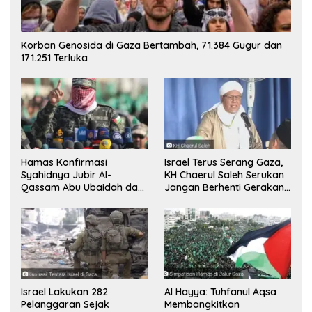
Korban Genosida di Gaza Bertambah, 71.384 Gugur dan
171.251 Terluka
Hamas Konfirmasi
Israel Terus Serang Gaza,
Syahidnya Jubir Al-
KH Chaerul Saleh Serukan
Qassam Abu Ubaidah dan
Jangan Berhenti Gerakan
Komandan Mohammed
Boikot
Sinwar
Israel Lakukan 282
Al Hayya: Tuhfanul Aqsa
Pelanggaran Sejak
Membangkitkan