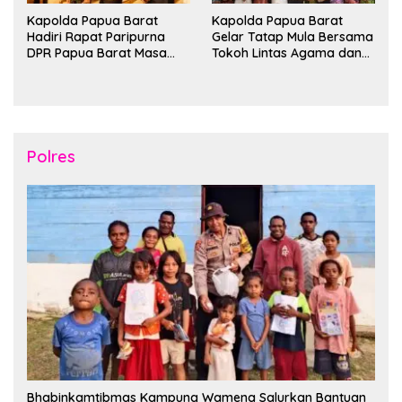
Kapolda Papua Barat
Kapolda Papua Barat
Hadiri Rapat Paripurna
Gelar Tatap Mula Bersama
DPR Papua Barat Masa
Tokoh Lintas Agama dan
Persidangan Ke-I
Kerukunan Keluarga Suku
Tahun2026
Nusantara di Manokwari
Polres
Bhabinkamtibmas Kampung Wamena Salurkan Bantuan