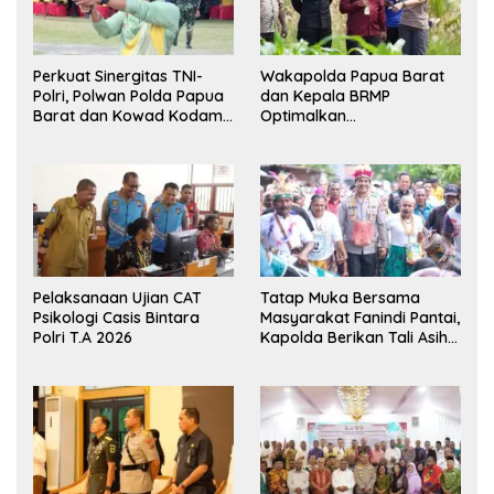
Perkuat Sinergitas TNI-
Wakapolda Papua Barat
Polri, Polwan Polda Papua
dan Kepala BRMP
Barat dan Kowad Kodam
Optimalkan
XVIII/Kasuari Gelar
Pengembangan Benih
Ekshibisi Menembak
Jagung untuk Ketahanan
Persahabatan
Pangan Papua Barat
Pelaksanaan Ujian CAT
Tatap Muka Bersama
Psikologi Casis Bintara
Masyarakat Fanindi Pantai,
Polri T.A 2026
Kapolda Berikan Tali Asih
dan Bakti Kesehatan