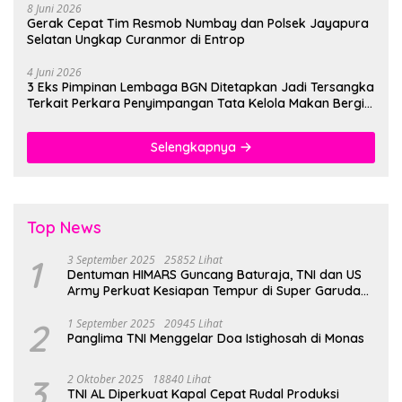
8 Juni 2026
Gerak Cepat Tim Resmob Numbay dan Polsek Jayapura
Selatan Ungkap Curanmor di Entrop
4 Juni 2026
3 Eks Pimpinan Lembaga BGN Ditetapkan Jadi Tersangka
Terkait Perkara Penyimpangan Tata Kelola Makan Bergizi
Gratis
Selengkapnya
Top News
1
3 September 2025
25852 Lihat
Dentuman HIMARS Guncang Baturaja, TNI dan US
Army Perkuat Kesiapan Tempur di Super Garuda
Shield 2025
2
1 September 2025
20945 Lihat
Panglima TNI Menggelar Doa Istighosah di Monas
3
2 Oktober 2025
18840 Lihat
TNI AL Diperkuat Kapal Cepat Rudal Produksi