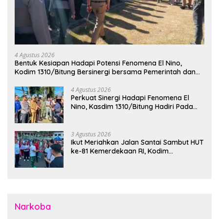
4 Agustus 2026
Bentuk Kesiapan Hadapi Potensi Fenomena El Nino,
Kodim 1310/Bitung Bersinergi bersama Pemerintah dan
Instansi Terkait Gelar Apel Kesiapsiagaan Tanggap
Bencana
4 Agustus 2026
Perkuat Sinergi Hadapi Fenomena El
Nino, Kasdim 1310/Bitung Hadiri Pada
Apel Gelar Pasukan Penanggulangan
Bencana di Polres Bitung
3 Agustus 2026
Ikut Meriahkan Jalan Santai Sambut HUT
ke-81 Kemerdekaan RI, Kodim
1310/Bitung Bangun Semangat
Persatuan Bersama Pemerintah Daerah
dan Masyarakat
Narkoba