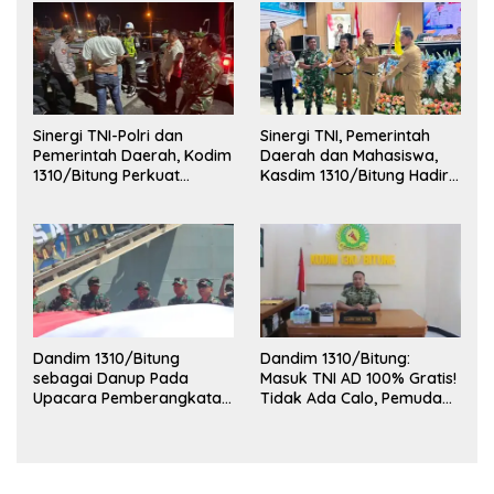
Sinergi TNI-Polri dan
Sinergi TNI, Pemerintah
Pemerintah Daerah, Kodim
Daerah dan Mahasiswa,
1310/Bitung Perkuat
Kasdim 1310/Bitung Hadiri
Ketertiban dan Keamanan
Penerimaan Mahasiswa
Wilayah Kota Bitung
KKT Unsrat Manado di
Kota Bitung
Dandim 1310/Bitung
Dandim 1310/Bitung:
sebagai Danup Pada
Masuk TNI AD 100% Gratis!
Upacara Pemberangkatan
Tidak Ada Calo, Pemuda
Karya Bakti Skala Besar
Bitung-Minut Silakan
Kodam XIII/Merdeka TA
Daftar
2026 ke Kepulauan Talaud
dan Sangihe