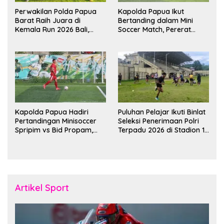
Perwakilan Polda Papua
Kapolda Papua Ikut
Barat Raih Juara di
Bertanding dalam Mini
Kemala Run 2026 Bali,
Soccer Match, Pererat
Harumkan Nama Daerah
Kebersamaan Personel di
Bulan Ramadan
Kapolda Papua Hadiri
Puluhan Pelajar Ikuti Binlat
Pertandingan Minisoccer
Seleksi Penerimaan Polri
Spripim vs Bid Propam,
Terpadu 2026 di Stadion 16
Pererat Soliditas dan
November Fakfak
Kebersamaan Personel
Artikel Sport