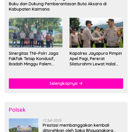
Buku dan Dukung Pemberantasan Buta Aksara di
Kabupaten Kaimana
Sinergitas TNI–Polri Jaga
Kapolres Jayapura Pimpin
Fakfak Tetap Kondusif,
Apel Pagi, Pererat
Ibadah Minggu Palem
Silaturahmi Lewat Halal
Berlangsung Aman dan
Bihalal
Khidmat
Selengkapnya
Polsek
12 Juli 2026
Prestasi membanggakan kembali
ditorehkan oleh Saka Bhayangkara