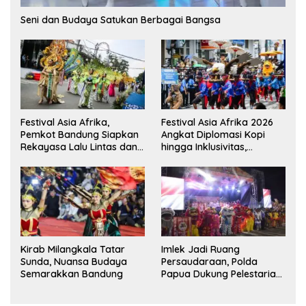
Seni dan Budaya Satukan Berbagai Bangsa
Festival Asia Afrika,
Festival Asia Afrika 2026
Pemkot Bandung Siapkan
Angkat Diplomasi Kopi
Rekayasa Lalu Lintas dan
hingga Inklusivitas,
Kantong Parkir
Bandung Siap Sambut 25
Duta Besar
Kirab Milangkala Tatar
Imlek Jadi Ruang
Sunda, Nuansa Budaya
Persaudaraan, Polda
Semarakkan Bandung
Papua Dukung Pelestarian
Budaya di Tanah Papua