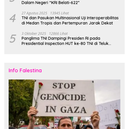
Dalam Negeri “KRI Belati-622”
4
27 Agustus 2025
13945 Lihat
TNI dan Pasukan Multinasional Uji Interoperabilitas
di Medan Tropis dan Pertempuran Jarak Dekat
5
3 Oktober 2025
12866 Lihat
Panglima TNI Dampingi Presiden RI pada
Presidential Inspection HUT ke-80 TNI di Teluk
Jakarta
Info Falestina