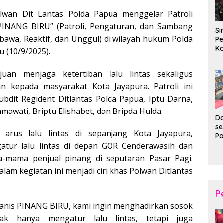
wan Dit Lantas Polda Papua menggelar Patroli
PINANG BIRU” (Patroli, Pengaturan, dan Sambang
Si
bawa, Reaktif, dan Unggul) di wilayah hukum Polda
Pe
Ko
 (10/9/2025).
Pe
d
juan menjaga ketertiban lalu lintas sekaligus
Wi
 kepada masyarakat Kota Jayapura. Patroli ini
ubdit Regident Ditlantas Polda Papua, Iptu Darna,
awati, Briptu Elishabet, dan Bripda Hulda.
Da
s
 arus lalu lintas di sepanjang Kota Jayapura,
P
P
atur lalu lintas di depan GOR Cenderawasih dan
Ka
mama penjual pinang di seputaran Pasar Pagi.
B
am kegiatan ini menjadi ciri khas Polwan Ditlantas
XI
20
Ta
P
manis PINANG BIRU, kami ingin menghadirkan sosok
dak hanya mengatur lalu lintas, tetapi juga