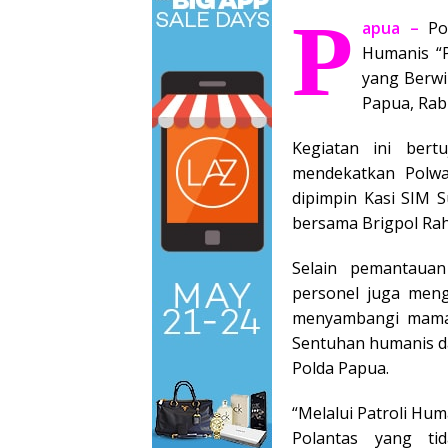
P
apua –
Pol
Humanis “
yang Berwi
Papua, Rabu
Kegiatan ini bertu
mendekatkan Polwan
dipimpin Kasi SIM S
bersama Brigpol Rahm
Selain pemantauan
personel juga meng
menyambangi mama-
Sentuhan humanis dal
Polda Papua.
“Melalui Patroli Hu
Polantas yang ti