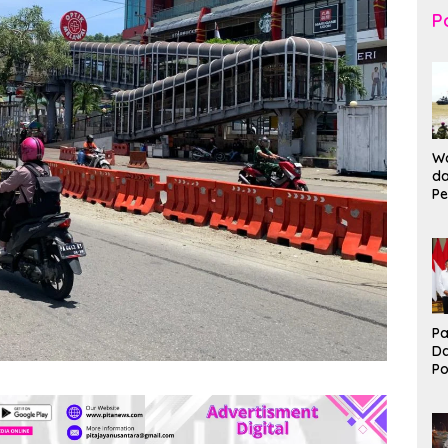
Po
Wa
da
Pe
T
K
Br
Ma
Pa
D
P
I
Ko
B