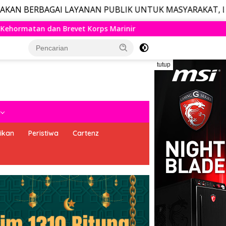
AI LAYANAN PUBLIK UNTUK MASYARAKAT, LAYANAN DARUR
nir
Panglima TNI dan Menhan RI Yakinkan Kesiapan Inte
tutup
ikan
Peristiwa
Cartenz