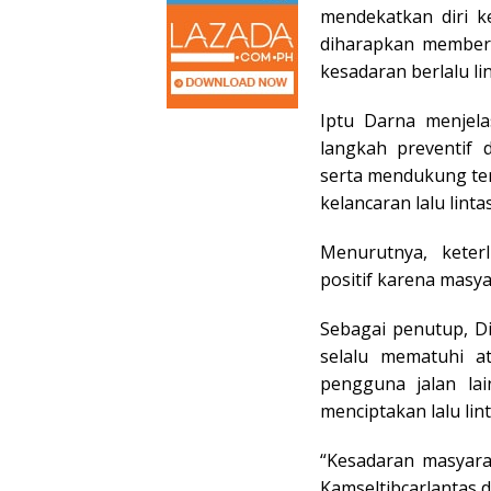
mendekatkan diri k
diharapkan memberi
kesadaran berlalu li
Iptu Darna menjela
langkah preventif 
serta mendukung te
kelancaran lalu linta
Menurutnya, keter
positif karena masya
Sebagai penutup, D
selalu mematuhi at
pengguna jalan la
menciptakan lalu lint
“Kesadaran masyara
Kamseltibcarlantas d