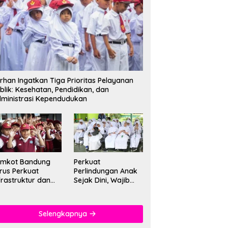
rhan Ingatkan Tiga Prioritas Pelayanan
blik: Kesehatan, Pendidikan, dan
ministrasi Kependudukan
emkot Bandung
Perkuat
rus Perkuat
Perlindungan Anak
frastruktur dan
Sejak Dini, Wajib
tu Pendidikan di
PAUD Satu Tahun
kolah
Jadi Fondasi Cegah
Kekerasan
Selengkapnya