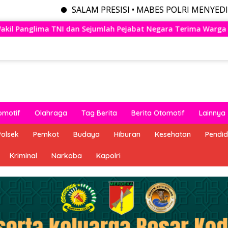
SALAM PRESISI • MABES POLRI MENYEDIAKAN BERBAG
jabat Negara Terima Warga Kehormatan dan Brevet Korps Mari
omotif
Olahraga
Tag Berita
Berita Otomotif
Lainnya
Polsek
Pemkot
Budaya
Hiburan
Kesehatan
Pendid
Kriminal
Narkoba
Kapolri