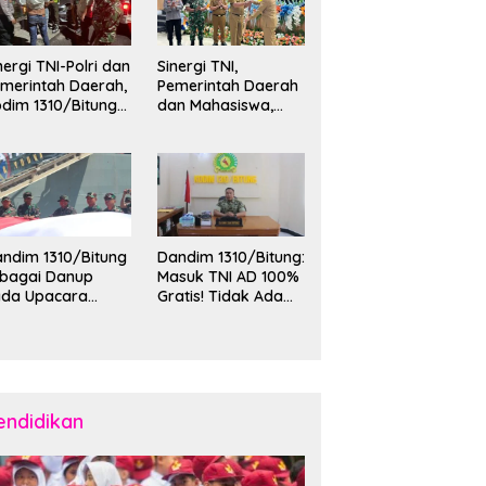
nergi TNI-Polri dan
Sinergi TNI,
merintah Daerah,
Pemerintah Daerah
dim 1310/Bitung
dan Mahasiswa,
rkuat Ketertiban
Kasdim 1310/Bitung
an Keamanan
Hadiri Penerimaan
layah Kota Bitung
Mahasiswa KKT
Unsrat Manado di
Kota Bitung
ndim 1310/Bitung
Dandim 1310/Bitung:
ebagai Danup
Masuk TNI AD 100%
ada Upacara
Gratis! Tidak Ada
emberangkatan
Calo, Pemuda
rya Bakti Skala
Bitung-Minut Silakan
esar Kodam
Daftar
II/Merdeka TA
26 ke Kepulauan
laud dan Sangihe
endidikan