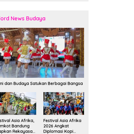
ord News Budaya
ni dan Budaya Satukan Berbagai Bangsa
stival Asia Afrika,
Festival Asia Afrika
emkot Bandung
2026 Angkat
apkan Rekayasa
Diplomasi Kopi