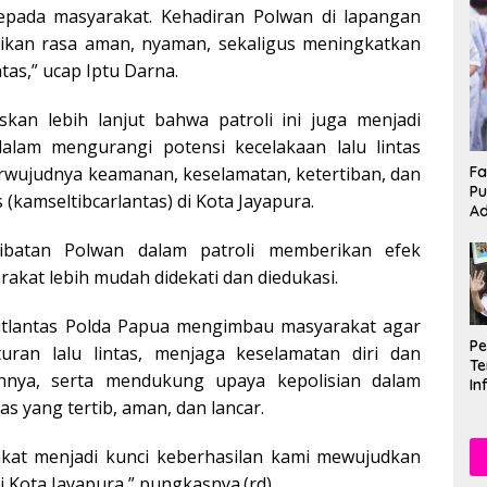
epada masyarakat. Kehadiran Polwan di lapangan
kan rasa aman, nyaman, sekaligus meningkatkan
ntas,” ucap Iptu Darna.
skan lebih lanjut bahwa patroli ini juga menjadi
dalam mengurangi potensi kecelakaan lalu lintas
Fa
rwujudnya keamanan, keselamatan, ketertiban, dan
Pu
s (kamseltibcarlantas) di Kota Jayapura.
Ad
libatan Polwan dalam patroli memberikan efek
rakat lebih mudah didekati dan diedukasi.
itlantas Polda Papua mengimbau masyarakat agar
P
uran lalu lintas, menjaga keselamatan diri dan
Te
innya, serta mendukung upaya kepolisian dalam
In
Mu
as yang tertib, aman, dan lancar.
Se
kat menjadi kunci keberhasilan kami mewujudkan
i Kota Jayapura,” pungkasnya.(rd)