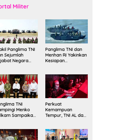
rtal Militer
kil Panglima TNI
Panglima TNI dan
n Sejumlah
Menhan RI Yakinkan
jabat Negara
Kesiapan
erima Warga
Interoperabilitas TNI
ehormatan dan
evet Korps
rinir
nglima TNI
Perkuat
ampingi Menko
Kemampuan
olkam Sampaikan
Tempur, TNI AL dan
mbauan Jaga
Russian Navy
ndusivitas
Sukses Gelar
angsa
Latihan ORRUDA
2026