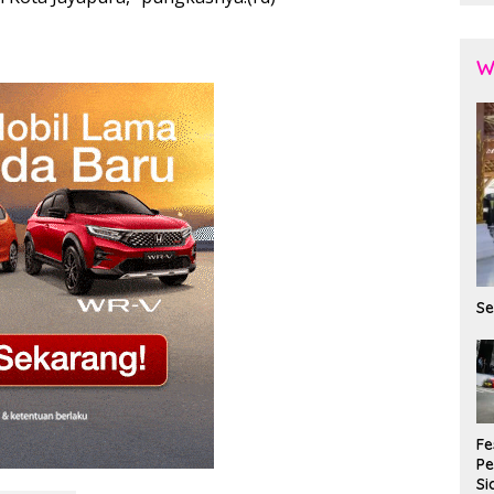
W
Se
Fe
P
Si