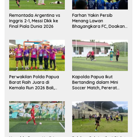
Remontada Argentina vs
Farhan Yakin Persib
Inggris 2-1, Messi Dkk ke
Menang Lawan
Final Piala Dunia 2026
Bhayangkara FC, Doakan
Kembali Jadi Juara Liga
Perwakilan Polda Papua
Kapolda Papua Ikut
Barat Raih Juara di
Bertanding dalam Mini
Kemala Run 2026 Bali,
Soccer Match, Pererat
Harumkan Nama Daerah
Kebersamaan Personel di
Bulan Ramadan