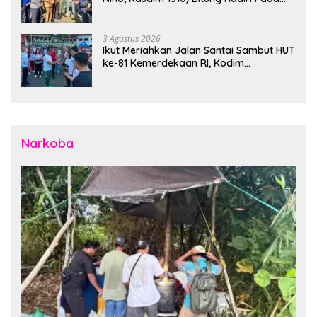
Apel Gelar Pasukan Penanggulangan
Bencana di Polres Bitung
3 Agustus 2026
Ikut Meriahkan Jalan Santai Sambut HUT
ke-81 Kemerdekaan RI, Kodim
1310/Bitung Bangun Semangat
Persatuan Bersama Pemerintah Daerah
dan Masyarakat
Narkoba