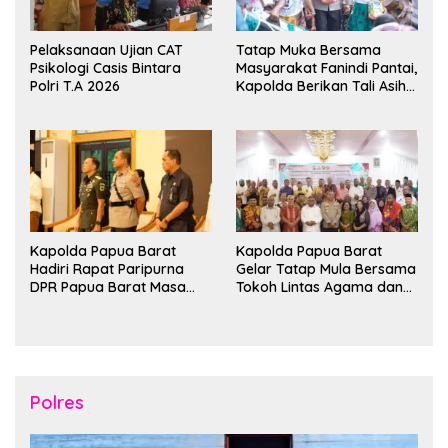
Pelaksanaan Ujian CAT
Tatap Muka Bersama
Psikologi Casis Bintara
Masyarakat Fanindi Pantai,
Polri T.A 2026
Kapolda Berikan Tali Asih
dan Bakti Kesehatan
Kapolda Papua Barat
Kapolda Papua Barat
Hadiri Rapat Paripurna
Gelar Tatap Mula Bersama
DPR Papua Barat Masa
Tokoh Lintas Agama dan
Persidangan Ke-I
Kerukunan Keluarga Suku
Tahun2026
Nusantara di Manokwari
Polres