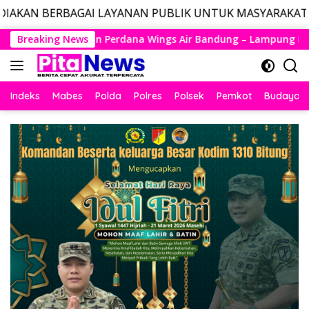
I LAYANAN PUBLIK UNTUK MASYARAKAT, LAYANAN DARUR
Langsung
ngs Air Bandung – Lampung Resmi Mengudara, Husein Kembali L
Breaking News
ke
konten
Indeks
Mabes
Polda
Polres
Polsek
Pemkot
Budaya