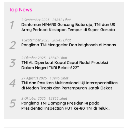
Top News
1
3 September 2025
25852 Lihat
Dentuman HIMARS Guncang Baturaja, TNI dan US
Army Perkuat Kesiapan Tempur di Super Garuda
Shield 2025
2
1 September 2025
20945 Lihat
Panglima TNI Menggelar Doa Istighosah di Monas
3
2 Oktober 2025
18840 Lihat
TNI AL Diperkuat Kapal Cepat Rudal Produksi
Dalam Negeri “KRI Belati-622”
4
27 Agustus 2025
13945 Lihat
TNI dan Pasukan Multinasional Uji Interoperabilitas
di Medan Tropis dan Pertempuran Jarak Dekat
5
3 Oktober 2025
12866 Lihat
Panglima TNI Dampingi Presiden RI pada
Presidential Inspection HUT ke-80 TNI di Teluk
Jakarta