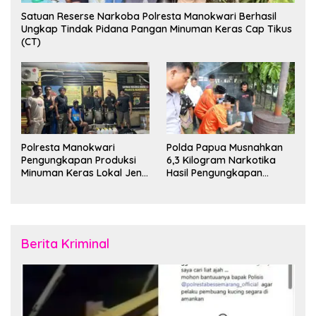
Satuan Reserse Narkoba Polresta Manokwari Berhasil
Ungkap Tindak Pidana Pangan Minuman Keras Cap Tikus
(CT)
Polresta Manokwari
Polda Papua Musnahkan
Pengungkapan Produksi
6,3 Kilogram Narkotika
Minuman Keras Lokal Jenis
Hasil Pengungkapan
Cap Tikus di Distrik Tanah
Jaringan Lintas Wilayah
Rubuh
Februari 2026
Berita Kriminal