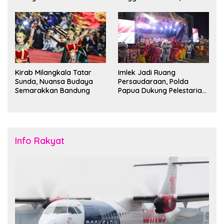
Kantong Parkir
Bandung Siap Sambut 25
Duta Besar
Kirab Milangkala Tatar
Imlek Jadi Ruang
Sunda, Nuansa Budaya
Persaudaraan, Polda
Semarakkan Bandung
Papua Dukung Pelestarian
Budaya di Tanah Papua
Info Rakyat