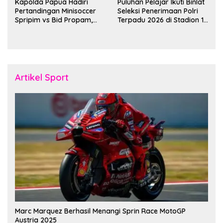
Kapolda Papua Hadiri
Puluhan Pelajar Ikuti Binlat
Pertandingan Minisoccer
Seleksi Penerimaan Polri
Spripim vs Bid Propam,
Terpadu 2026 di Stadion 16
Pererat Soliditas dan
November Fakfak
Kebersamaan Personel
Artikel Sport
Marc Marquez Berhasil Menangi Sprin Race MotoGP
Austria 2025