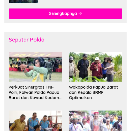
Selengkapnya
Seputar Polda
Perkuat Sinergitas TNI-
Wakapolda Papua Barat
Polri, Polwan Polda Papua
dan Kepala BRMP
Barat dan Kowad Kodam
Optimalkan
XVIII/Kasuari Gelar
Pengembangan Benih
Ekshibisi Menembak
Jagung untuk Ketahanan
Persahabatan
Pangan Papua Barat