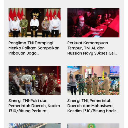
Kehormatan dan Brevet
Korps Marinir
Panglima TNI Dampingi
Perkuat Kemampuan
Menko Polkam Sampaikan
Tempur, TNI AL dan
Imbauan Jaga
Russian Navy Sukses Gelar
Kondusivitas Bangsa
Latihan ORRUDA 2026
Sinergi TNI-Polri dan
Sinergi TNI, Pemerintah
Pemerintah Daerah, Kodim
Daerah dan Mahasiswa,
1310/Bitung Perkuat
Kasdim 1310/Bitung Hadiri
Ketertiban dan Keamanan
Penerimaan Mahasiswa
Wilayah Kota Bitung
KKT Unsrat Manado di
Kota Bitung