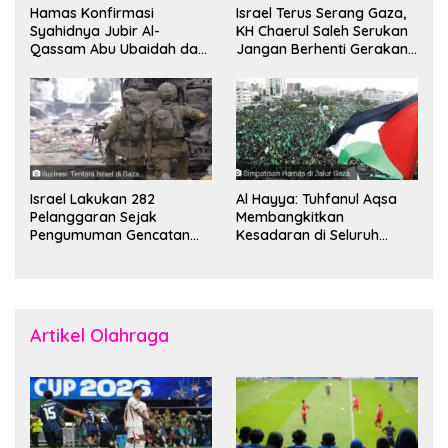
Hamas Konfirmasi
Israel Terus Serang Gaza,
Syahidnya Jubir Al-
KH Chaerul Saleh Serukan
Qassam Abu Ubaidah dan
Jangan Berhenti Gerakan
Komandan Mohammed
Boikot
Sinwar
Israel Lakukan 282
Al Hayya: Tuhfanul Aqsa
Pelanggaran Sejak
Membangkitkan
Pengumuman Gencatan
Kesadaran di Seluruh
Senjata
Dunia
Artikel Olahraga