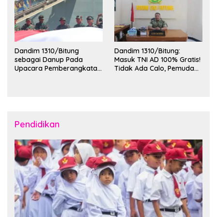
Dandim 1310/Bitung
Dandim 1310/Bitung:
sebagai Danup Pada
Masuk TNI AD 100% Gratis!
Upacara Pemberangkatan
Tidak Ada Calo, Pemuda
Karya Bakti Skala Besar
Bitung-Minut Silakan
Kodam XIII/Merdeka TA
Daftar
2026 ke Kepulauan Talaud
dan Sangihe
Pendidikan