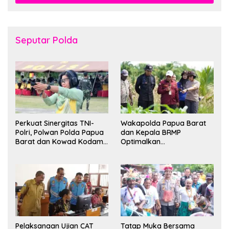
Seputar Polda
Perkuat Sinergitas TNI-
Wakapolda Papua Barat
Polri, Polwan Polda Papua
dan Kepala BRMP
Barat dan Kowad Kodam
Optimalkan
XVIII/Kasuari Gelar
Pengembangan Benih
Ekshibisi Menembak
Jagung untuk Ketahanan
Persahabatan
Pangan Papua Barat
Pelaksanaan Ujian CAT
Tatap Muka Bersama