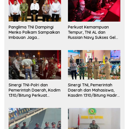
Panglima TNI Dampingi
Perkuat Kemampuan
Menko Polkam Sampaikan
Tempur, TNI AL dan
Imbauan Jaga
Russian Navy Sukses Gelar
Kondusivitas Bangsa
Latihan ORRUDA 2026
Sinergi TNI-Polri dan
Sinergi TNI, Pemerintah
Pemerintah Daerah, Kodim
Daerah dan Mahasiswa,
1310/Bitung Perkuat
Kasdim 1310/Bitung Hadiri
Ketertiban dan Keamanan
Penerimaan Mahasiswa
Wilayah Kota Bitung
KKT Unsrat Manado di
Kota Bitung