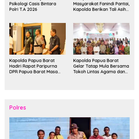
Psikologi Casis Bintara
Masyarakat Fanindi Pantai,
Polri T.A 2026
Kapolda Berikan Tali Asih
dan Bakti Kesehatan
Kapolda Papua Barat
Kapolda Papua Barat
Hadiri Rapat Paripurna
Gelar Tatap Mula Bersama
DPR Papua Barat Masa
Tokoh Lintas Agama dan
Persidangan Ke-I
Kerukunan Keluarga Suku
Tahun2026
Nusantara di Manokwari
Polres