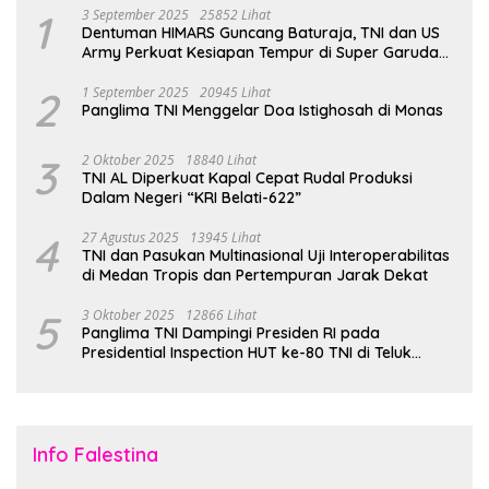
1
3 September 2025
25852 Lihat
Dentuman HIMARS Guncang Baturaja, TNI dan US
Army Perkuat Kesiapan Tempur di Super Garuda
Shield 2025
2
1 September 2025
20945 Lihat
Panglima TNI Menggelar Doa Istighosah di Monas
3
2 Oktober 2025
18840 Lihat
TNI AL Diperkuat Kapal Cepat Rudal Produksi
Dalam Negeri “KRI Belati-622”
4
27 Agustus 2025
13945 Lihat
TNI dan Pasukan Multinasional Uji Interoperabilitas
di Medan Tropis dan Pertempuran Jarak Dekat
5
3 Oktober 2025
12866 Lihat
Panglima TNI Dampingi Presiden RI pada
Presidential Inspection HUT ke-80 TNI di Teluk
Jakarta
Info Falestina