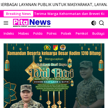
ANAN PUBLIK UNTUK MASYARAKAT, LAYANAN DARURAT CAL
Langsung
ga Kehormatan dan Brevet Korps Marinir
Breaking News
Panglima TNI 
ke
konten
Indeks
Mabes
Polda
Polres
Polsek
Pemkot
Budaya