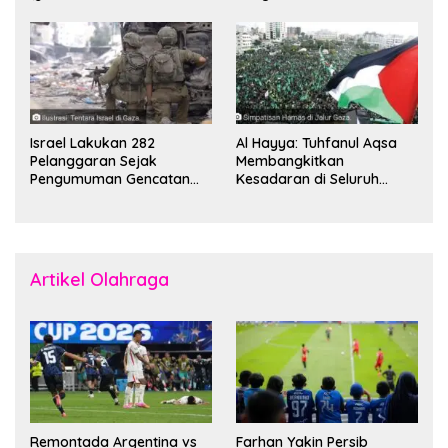
Komandan Mohammed
Boikot
Sinwar
Israel Lakukan 282
Al Hayya: Tuhfanul Aqsa
Pelanggaran Sejak
Membangkitkan
Pengumuman Gencatan
Kesadaran di Seluruh
Senjata
Dunia
Artikel Olahraga
Remontada Argentina vs
Farhan Yakin Persib