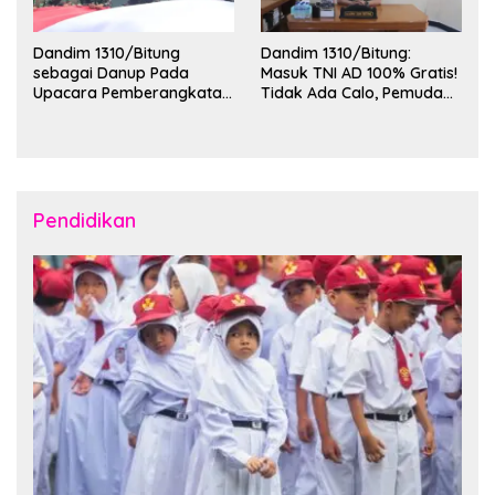
Dandim 1310/Bitung
Dandim 1310/Bitung:
sebagai Danup Pada
Masuk TNI AD 100% Gratis!
Upacara Pemberangkatan
Tidak Ada Calo, Pemuda
Karya Bakti Skala Besar
Bitung-Minut Silakan
Kodam XIII/Merdeka TA
Daftar
2026 ke Kepulauan Talaud
dan Sangihe
Pendidikan