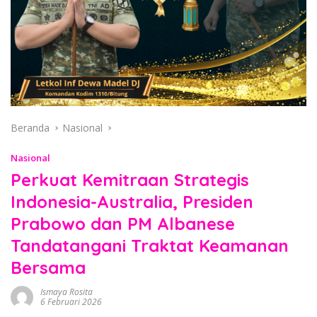
Beranda
Nasional
Nasional
Perkuat Kemitraan Strategis
Indonesia-Australia, Presiden
Prabowo dan PM Albanese
Tandatangani Traktat Keamanan
Bersama
Ismaya Rosita
6 Februari 2026