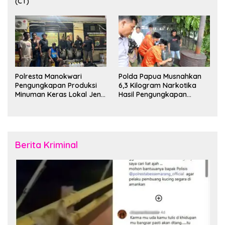
(CT)
Polresta Manokwari
Polda Papua Musnahkan
Pengungkapan Produksi
6,3 Kilogram Narkotika
Minuman Keras Lokal Jenis
Hasil Pengungkapan
Cap Tikus di Distrik Tanah
Jaringan Lintas Wilayah
Rubuh
Februari 2026
Berita Kriminal