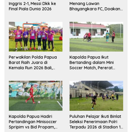
Inggris 2-1, Messi Dkk ke
Menang Lawan
Final Piala Dunia 2026
Bhayangkara FC, Doakan
Kembali Jadi Juara Liga
Perwakilan Polda Papua
Kapolda Papua Ikut
Barat Raih Juara di
Bertanding dalam Mini
Kemala Run 2026 Bali,
Soccer Match, Pererat
Harumkan Nama Daerah
Kebersamaan Personel di
Bulan Ramadan
Kapolda Papua Hadiri
Puluhan Pelajar Ikuti Binlat
Pertandingan Minisoccer
Seleksi Penerimaan Polri
Spripim vs Bid Propam,
Terpadu 2026 di Stadion 16