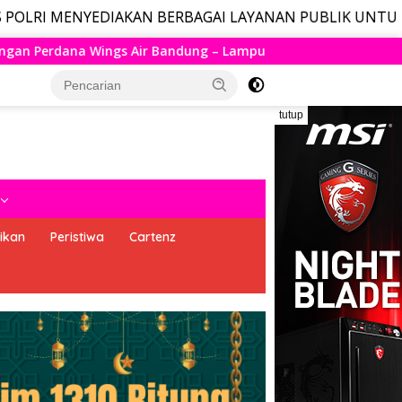
EDIAKAN BERBAGAI LAYANAN PUBLIK UNTUK MASYARAKAT,
 – Lampung Resmi Mengudara, Husein Kembali Layani Rute Ber
tutup
ikan
Peristiwa
Cartenz