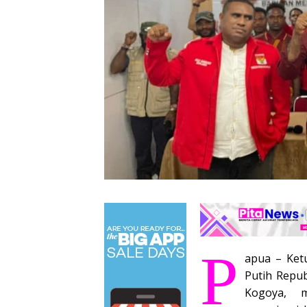
P
apua – Ket
Putih Repub
Kogoya, m