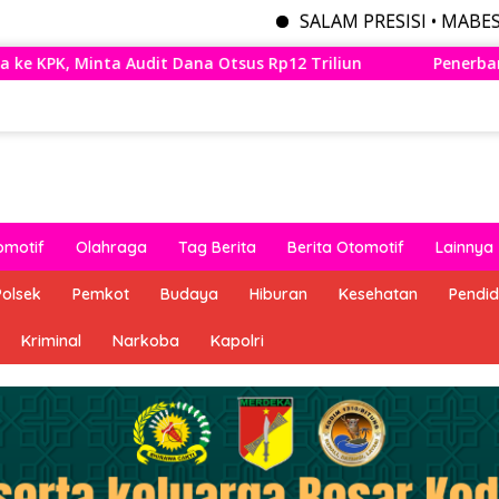
SALAM PRESISI • MABES POLRI MENY
 Rp12 Triliun
Penerbangan Perdana Wings Air Bandung
omotif
Olahraga
Tag Berita
Berita Otomotif
Lainnya
Polsek
Pemkot
Budaya
Hiburan
Kesehatan
Pendid
Kriminal
Narkoba
Kapolri