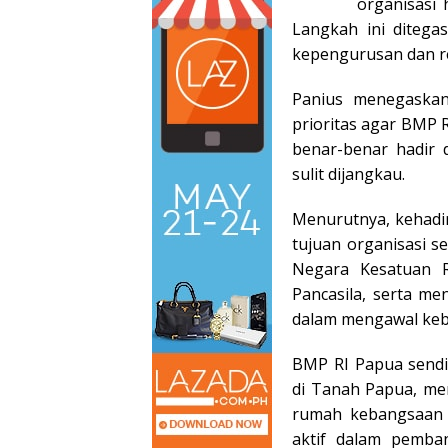
organisasi 
Langkah ini ditega
kepengurusan dan re
Panius menegaskan,
prioritas agar BMP R
benar-benar hadir 
sulit dijangkau.
Menurutnya, kehadi
tujuan organisasi 
Negara Kesatuan R
Pancasila, serta me
dalam mengawal keb
BMP RI Papua sendi
di Tanah Papua, me
rumah kebangsaan 
aktif dalam pemban