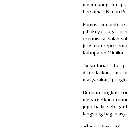
mendukung tercipt
bersama TNI dan Pol
Panius menambahkan
pihaknya juga mem
organisasi. Salah s
jelas dan represent
Kabupaten Mimika.
“Sekretariat itu 
dikendalikan, mul
masyarakat,” pungk
Dengan langkah kons
menargetkan organis
juga hadir sebagai 
langsung bagi masya
Post Views:
37