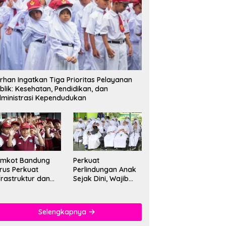
rhan Ingatkan Tiga Prioritas Pelayanan
blik: Kesehatan, Pendidikan, dan
ministrasi Kependudukan
emkot Bandung
Perkuat
rus Perkuat
Perlindungan Anak
frastruktur dan
Sejak Dini, Wajib
tu Pendidikan di
PAUD Satu Tahun
kolah
Jadi Fondasi Cegah
Kekerasan
Selengkapnya