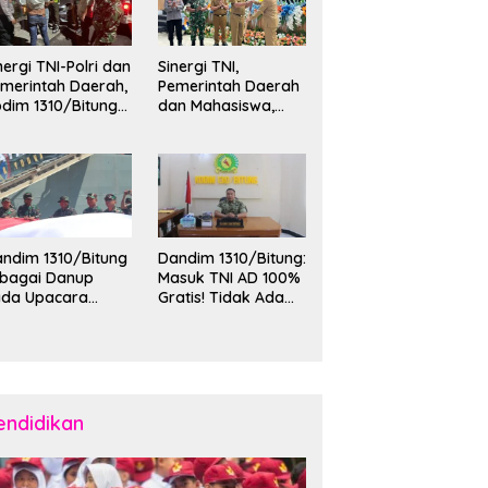
nergi TNI-Polri dan
Sinergi TNI,
merintah Daerah,
Pemerintah Daerah
dim 1310/Bitung
dan Mahasiswa,
rkuat Ketertiban
Kasdim 1310/Bitung
an Keamanan
Hadiri Penerimaan
layah Kota Bitung
Mahasiswa KKT
Unsrat Manado di
Kota Bitung
ndim 1310/Bitung
Dandim 1310/Bitung:
ebagai Danup
Masuk TNI AD 100%
ada Upacara
Gratis! Tidak Ada
emberangkatan
Calo, Pemuda
rya Bakti Skala
Bitung-Minut Silakan
esar Kodam
Daftar
II/Merdeka TA
26 ke Kepulauan
laud dan Sangihe
endidikan