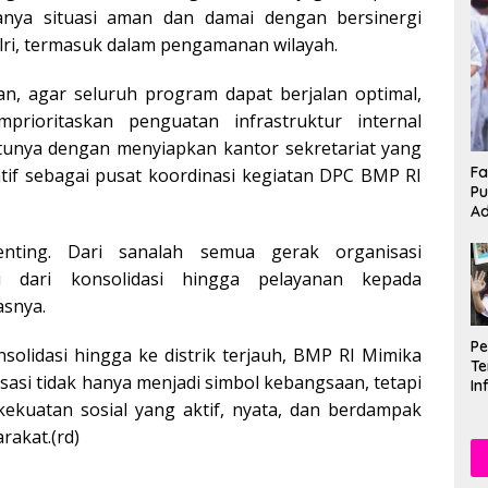
anya situasi aman dan damai dengan bersinergi
ri, termasuk dalam pengamanan wilayah.
, agar seluruh program dapat berjalan optimal,
prioritaskan penguatan infrastruktur internal
atunya dengan menyiapkan kantor sekretariat yang
Fa
atif sebagai pusat koordinasi kegiatan DPC BMP RI
Pu
Ad
penting. Dari sanalah semua gerak organisasi
ai dari konsolidasi hingga pelayanan kepada
asnya.
P
olidasi hingga ke distrik terjauh, BMP RI Mimika
Te
asi tidak hanya menjadi simbol kebangsaan, tetapi
In
Mu
kekuatan sosial yang aktif, nyata, dan berdampak
Se
rakat.(rd)