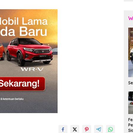
W
Se
Fe
P
Si