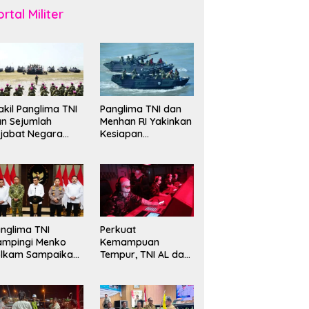
rtal Militer
kil Panglima TNI
Panglima TNI dan
n Sejumlah
Menhan RI Yakinkan
jabat Negara
Kesiapan
erima Warga
Interoperabilitas TNI
ehormatan dan
evet Korps
rinir
nglima TNI
Perkuat
ampingi Menko
Kemampuan
olkam Sampaikan
Tempur, TNI AL dan
mbauan Jaga
Russian Navy
ndusivitas
Sukses Gelar
angsa
Latihan ORRUDA
2026