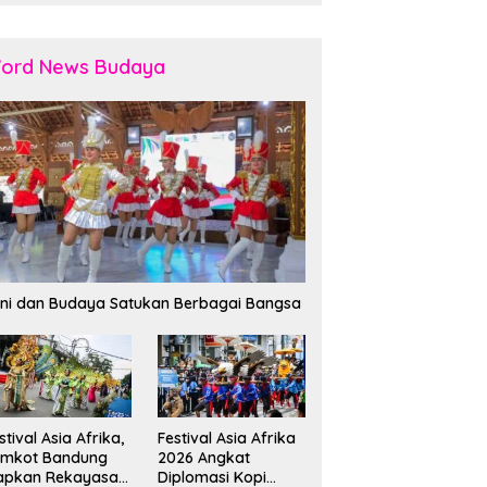
ord News Budaya
ni dan Budaya Satukan Berbagai Bangsa
stival Asia Afrika,
Festival Asia Afrika
emkot Bandung
2026 Angkat
apkan Rekayasa
Diplomasi Kopi