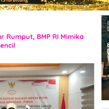
ar Rumput, BMP RI Mimika
encil