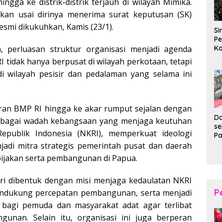
hingga ke distrik-distrik terjauh di wilayah Mimika.
skan usai dirinya menerima surat keputusan (SK)
smi dikukuhkan, Kamis (23/1).
Si
Pe
Ko
 perluasan struktur organisasi menjadi agenda
Pe
I tidak hanya berpusat di wilayah perkotaan, tetapi
d
di wilayah pesisir dan pedalaman yang selama ini
Wi
ran BMP RI hingga ke akar rumput sejalan dengan
Da
sebagai wadah kebangsaan yang menjaga keutuhan
s
epublik Indonesia (NKRI), memperkuat ideologi
P
P
njadi mitra strategis pemerintah pusat dan daerah
Ka
ijakan serta pembangunan di Papua.
B
XI
ri dibentuk dengan misi menjaga kedaulatan NKRI
20
Ta
P
ndukung percepatan pembangunan, serta menjadi
bagi pemuda dan masyarakat adat agar terlibat
gunan. Selain itu, organisasi ini juga berperan