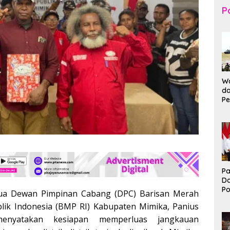
Po
Wa
da
Pe
T
K
Br
Ma
Pa
D
P
ua Dewan Pimpinan Cabang (DPC) Barisan Merah
I
lik Indonesia (BMP RI) Kabupaten Mimika, Panius
Ko
B
enyatakan kesiapan memperluas jangkauan