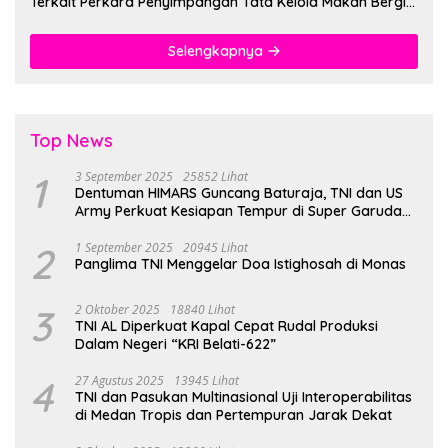
Terkait Perkara Penyimpangan Tata Kelola Makan Bergizi
Gratis
Selengkapnya
Top News
1
3 September 2025
25852 Lihat
Dentuman HIMARS Guncang Baturaja, TNI dan US
Army Perkuat Kesiapan Tempur di Super Garuda
Shield 2025
2
1 September 2025
20945 Lihat
Panglima TNI Menggelar Doa Istighosah di Monas
3
2 Oktober 2025
18840 Lihat
TNI AL Diperkuat Kapal Cepat Rudal Produksi
Dalam Negeri “KRI Belati-622”
4
27 Agustus 2025
13945 Lihat
TNI dan Pasukan Multinasional Uji Interoperabilitas
di Medan Tropis dan Pertempuran Jarak Dekat