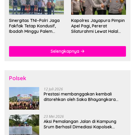
Sinergitas TNI–Polri Jaga
Kapolres Jayapura Pimpin
Fakfak Tetap Kondusif,
Apel Pagi, Pererat
Ibadah Minggu Palem
Silaturahmi Lewat Halal
Berlangsung Aman dan
Bihalal
Khidmat
Selengkapnya
Polsek
12 Juli 2026
Prestasi membanggakan kembali
ditorehkan oleh Saka Bhayangkara
Polsek Banjarsari
23 Mei 2026
Aksi Pemalangan Jalan di Kampung
Srum Berhasil Dimediasi Kapolsek
Bonggo