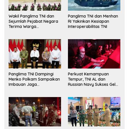
Wakil Panglima TNI dan
Panglima TNI dan Menhan
Sejumlah Pejabat Negara
RI Yakinkan Kesiapan
Terima Warga
Interoperabilitas TNI
Kehormatan dan Brevet
Korps Marinir
Panglima TNI Dampingi
Perkuat Kemampuan
Menko Polkam Sampaikan
Tempur, TNI AL dan
Imbauan Jaga
Russian Navy Sukses Gelar
Kondusivitas Bangsa
Latihan ORRUDA 2026