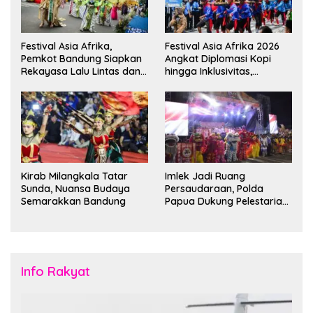
Festival Asia Afrika,
Festival Asia Afrika 2026
Pemkot Bandung Siapkan
Angkat Diplomasi Kopi
Rekayasa Lalu Lintas dan
hingga Inklusivitas,
Kantong Parkir
Bandung Siap Sambut 25
Duta Besar
Kirab Milangkala Tatar
Imlek Jadi Ruang
Sunda, Nuansa Budaya
Persaudaraan, Polda
Semarakkan Bandung
Papua Dukung Pelestarian
Budaya di Tanah Papua
Info Rakyat