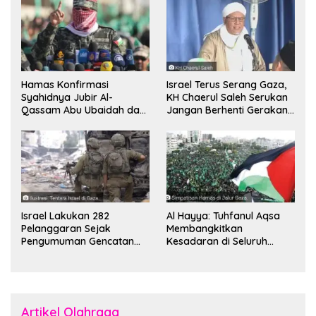
Hamas Konfirmasi
Israel Terus Serang Gaza,
Syahidnya Jubir Al-
KH Chaerul Saleh Serukan
Qassam Abu Ubaidah dan
Jangan Berhenti Gerakan
Komandan Mohammed
Boikot
Sinwar
Israel Lakukan 282
Al Hayya: Tuhfanul Aqsa
Pelanggaran Sejak
Membangkitkan
Pengumuman Gencatan
Kesadaran di Seluruh
Senjata
Dunia
Artikel Olahraga