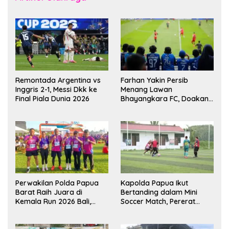
Remontada Argentina vs
Farhan Yakin Persib
Inggris 2-1, Messi Dkk ke
Menang Lawan
Final Piala Dunia 2026
Bhayangkara FC, Doakan
Kembali Jadi Juara Liga
Perwakilan Polda Papua
Kapolda Papua Ikut
Barat Raih Juara di
Bertanding dalam Mini
Kemala Run 2026 Bali,
Soccer Match, Pererat
Harumkan Nama Daerah
Kebersamaan Personel di
Bulan Ramadan