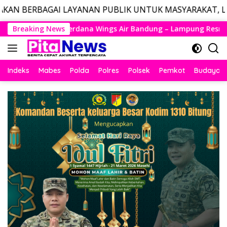
LAYANAN PUBLIK UNTUK MASYARAKAT, LAYANAN DARURAT
Langsung
Air Bandung – Lampung Resmi Mengudara, Husein Kembali Laya
Breaking News
ke
konten
Indeks
Mabes
Polda
Polres
Polsek
Pemkot
Budaya