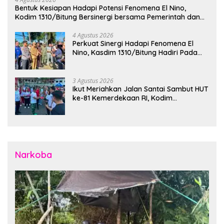
Bentuk Kesiapan Hadapi Potensi Fenomena El Nino,
Kodim 1310/Bitung Bersinergi bersama Pemerintah dan
Instansi Terkait Gelar Apel Kesiapsiagaan Tanggap
Bencana
4 Agustus 2026
Perkuat Sinergi Hadapi Fenomena El
Nino, Kasdim 1310/Bitung Hadiri Pada
Apel Gelar Pasukan Penanggulangan
Bencana di Polres Bitung
3 Agustus 2026
Ikut Meriahkan Jalan Santai Sambut HUT
ke-81 Kemerdekaan RI, Kodim
1310/Bitung Bangun Semangat
Persatuan Bersama Pemerintah Daerah
dan Masyarakat
Narkoba