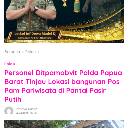
Beranda
Polda
Polda
Personel Ditpamobvit Polda Papua
Barat Tinjau Lokasi bangunan Pos
Pam Pariwisata di Pantai Pasir
Putih
Ismaya Rosita
4 Maret 2026