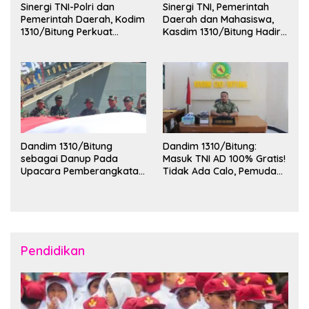
Sinergi TNI-Polri dan
Sinergi TNI, Pemerintah
Pemerintah Daerah, Kodim
Daerah dan Mahasiswa,
1310/Bitung Perkuat
Kasdim 1310/Bitung Hadiri
Ketertiban dan Keamanan
Penerimaan Mahasiswa
Wilayah Kota Bitung
KKT Unsrat Manado di
Kota Bitung
Dandim 1310/Bitung
Dandim 1310/Bitung:
sebagai Danup Pada
Masuk TNI AD 100% Gratis!
Upacara Pemberangkatan
Tidak Ada Calo, Pemuda
Karya Bakti Skala Besar
Bitung-Minut Silakan
Kodam XIII/Merdeka TA
Daftar
2026 ke Kepulauan Talaud
dan Sangihe
Pendidikan