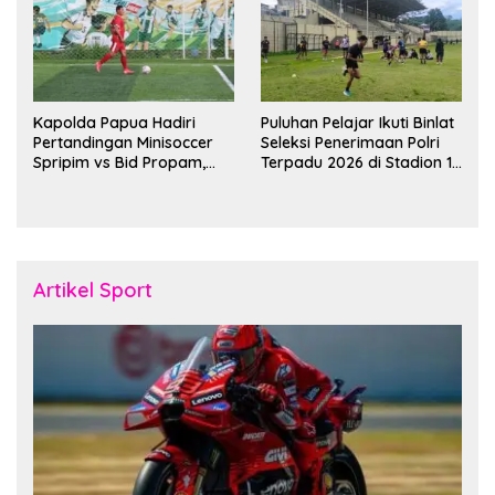
Kapolda Papua Hadiri
Puluhan Pelajar Ikuti Binlat
Pertandingan Minisoccer
Seleksi Penerimaan Polri
Spripim vs Bid Propam,
Terpadu 2026 di Stadion 16
Pererat Soliditas dan
November Fakfak
Kebersamaan Personel
Artikel Sport