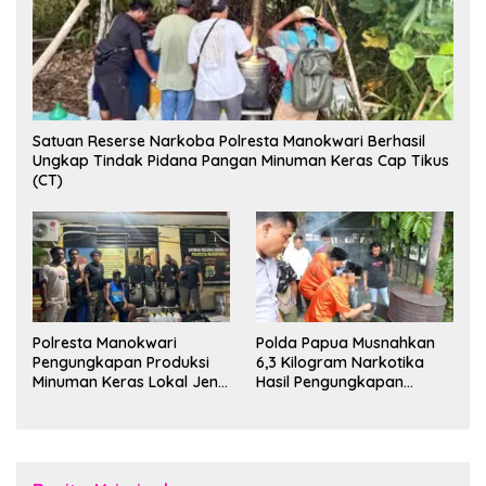
Satuan Reserse Narkoba Polresta Manokwari Berhasil
Ungkap Tindak Pidana Pangan Minuman Keras Cap Tikus
(CT)
Polresta Manokwari
Polda Papua Musnahkan
Pengungkapan Produksi
6,3 Kilogram Narkotika
Minuman Keras Lokal Jenis
Hasil Pengungkapan
Cap Tikus di Distrik Tanah
Jaringan Lintas Wilayah
Rubuh
Februari 2026