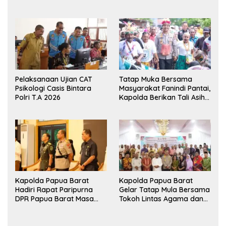
XVIII/Kasuari Gelar
Pengembangan Benih
Ekshibisi Menembak
Jagung untuk Ketahanan
Persahabatan
Pangan Papua Barat
Pelaksanaan Ujian CAT
Tatap Muka Bersama
Psikologi Casis Bintara
Masyarakat Fanindi Pantai,
Polri T.A 2026
Kapolda Berikan Tali Asih
dan Bakti Kesehatan
Kapolda Papua Barat
Kapolda Papua Barat
Hadiri Rapat Paripurna
Gelar Tatap Mula Bersama
DPR Papua Barat Masa
Tokoh Lintas Agama dan
Persidangan Ke-I
Kerukunan Keluarga Suku
Tahun2026
Nusantara di Manokwari