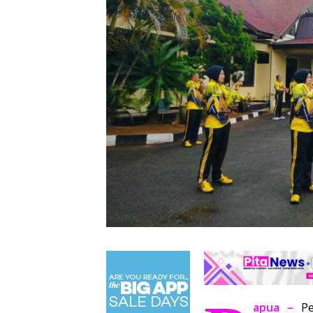
apua –
Pe