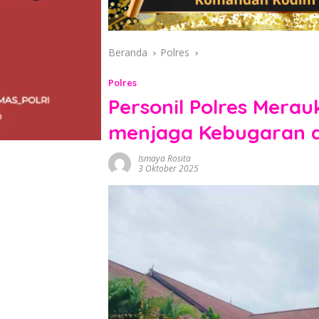
Beranda
Polres
Polres
Personil Polres Mera
menjaga Kebugaran 
Ismaya Rosita
3 Oktober 2025