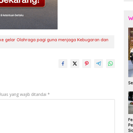
W
uke gelar Olahraga pagi guna menjaga Kebugaran dan
Se
Ruas yang wajib ditandai
*
Fe
P
Si