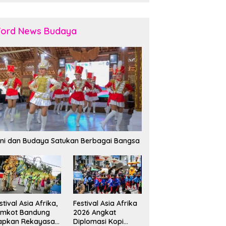
ord News Budaya
ni dan Budaya Satukan Berbagai Bangsa
stival Asia Afrika,
Festival Asia Afrika
emkot Bandung
2026 Angkat
apkan Rekayasa
Diplomasi Kopi