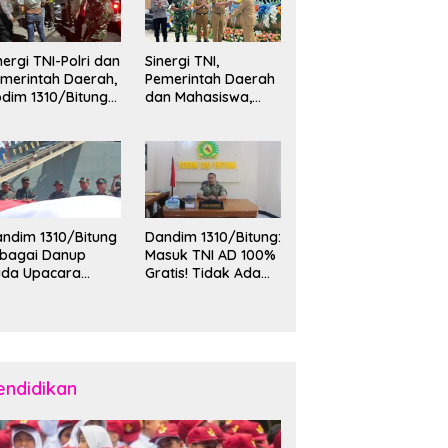
nergi TNI-Polri dan
Sinergi TNI,
merintah Daerah,
Pemerintah Daerah
dim 1310/Bitung
dan Mahasiswa,
rkuat Ketertiban
Kasdim 1310/Bitung
an Keamanan
Hadiri Penerimaan
layah Kota Bitung
Mahasiswa KKT
Unsrat Manado di
Kota Bitung
ndim 1310/Bitung
Dandim 1310/Bitung:
ebagai Danup
Masuk TNI AD 100%
ada Upacara
Gratis! Tidak Ada
emberangkatan
Calo, Pemuda
rya Bakti Skala
Bitung-Minut Silakan
esar Kodam
Daftar
II/Merdeka TA
26 ke Kepulauan
laud dan Sangihe
endidikan