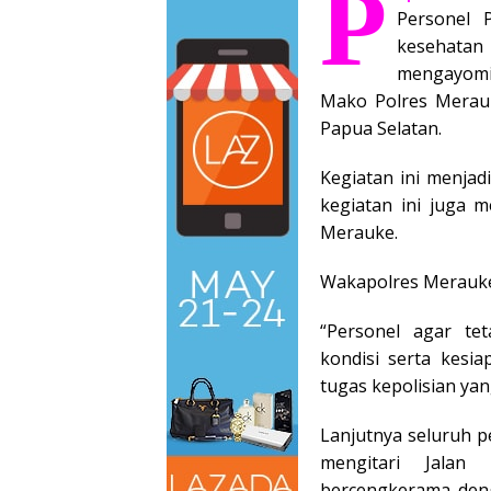
P
Personel 
kesehata
mengayomi,
Mako Polres Merauk
Papua Selatan.
Kegiatan ini menjad
kegiatan ini juga 
Merauke.
Wakapolres Merauke
“Personel agar tet
kondisi serta kesi
tugas kepolisian yan
Lanjutnya seluruh p
mengitari Jalan 
bercengkerama deng