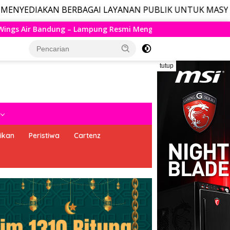
N BERBAGAI LAYANAN PUBLIK UNTUK MASYARAKAT, LAYAN
mi Mengudara, Husein Kembali Layani Rute Berjadwal
tutup
ikan
Peristiwa
Cartenz