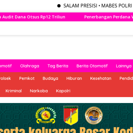
SALAM PRESISI • MABES POLRI MENYEDIAKA
Penerbangan Perdana Wings Air Bandung – Lampung Res
omotif
Olahraga
Tag Berita
Berita Otomotif
Lainnya
Polsek
Pemkot
Budaya
Hiburan
Kesehatan
Pendid
Kriminal
Narkoba
Kapolri