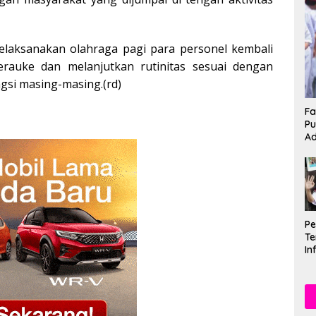
melaksanakan olahraga pagi para personel kembali
rauke dan melanjutkan rutinitas sesuai dengan
gsi masing-masing.(rd)
Fa
Pu
Ad
P
Te
In
Mu
Se