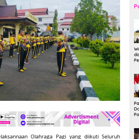
Po
Wa
da
Pe
T
K
Br
Ma
Pa
D
P
I
Ko
B
laksannaan Olahraga Pagi yang diikuti Seluruh