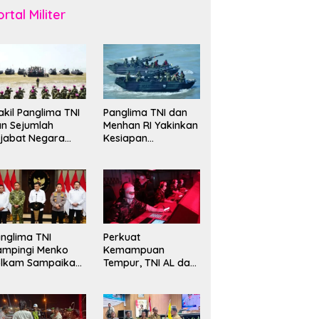
rtal Militer
kil Panglima TNI
Panglima TNI dan
n Sejumlah
Menhan RI Yakinkan
jabat Negara
Kesiapan
erima Warga
Interoperabilitas TNI
ehormatan dan
evet Korps
rinir
nglima TNI
Perkuat
ampingi Menko
Kemampuan
olkam Sampaikan
Tempur, TNI AL dan
mbauan Jaga
Russian Navy
ndusivitas
Sukses Gelar
angsa
Latihan ORRUDA
2026