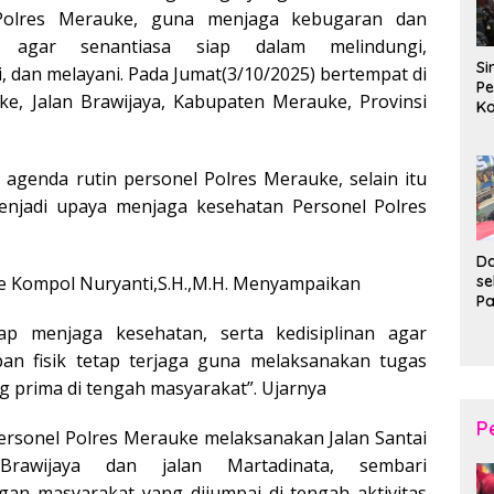
Polres Merauke, guna menjaga kebugaran dan
n agar senantiasa siap dalam melindungi,
Si
 dan melayani. Pada Jumat(3/10/2025) bertempat di
Pe
e, Jalan Brawijaya, Kabupaten Merauke, Provinsi
Ko
Pe
d
Wi
i agenda rutin personel Polres Merauke, selain itu
menjadi upaya menjaga kesehatan Personel Polres
Da
s
 Kompol Nuryanti,S.H.,M.H. Menyampaikan
P
P
ap menjaga kesehatan, serta kedisiplinan agar
Ka
apan fisik tetap terjaga guna melaksanakan tugas
B
XI
g prima di tengah masyarakat”. Ujarnya
20
Ta
P
ersonel Polres Merauke melaksanakan Jalan Santai
Brawijaya dan jalan Martadinata, sembari
an masyarakat yang dijumpai di tengah aktivitas