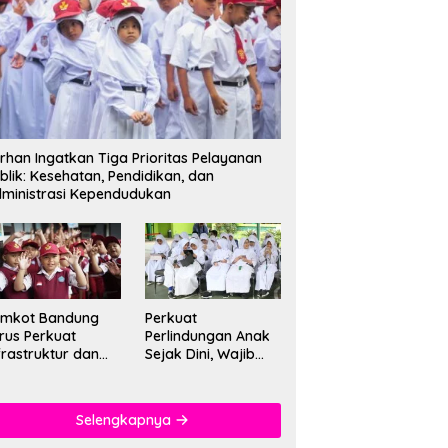
rhan Ingatkan Tiga Prioritas Pelayanan
blik: Kesehatan, Pendidikan, dan
ministrasi Kependudukan
emkot Bandung
Perkuat
rus Perkuat
Perlindungan Anak
frastruktur dan
Sejak Dini, Wajib
tu Pendidikan di
PAUD Satu Tahun
kolah
Jadi Fondasi Cegah
Kekerasan
Selengkapnya