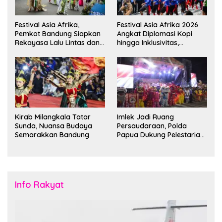
Festival Asia Afrika,
Festival Asia Afrika 2026
Pemkot Bandung Siapkan
Angkat Diplomasi Kopi
Rekayasa Lalu Lintas dan
hingga Inklusivitas,
Kantong Parkir
Bandung Siap Sambut 25
Duta Besar
Kirab Milangkala Tatar
Imlek Jadi Ruang
Sunda, Nuansa Budaya
Persaudaraan, Polda
Semarakkan Bandung
Papua Dukung Pelestarian
Budaya di Tanah Papua
Info Rakyat