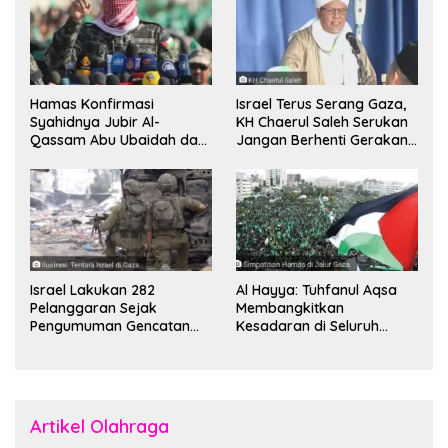
Hamas Konfirmasi
Israel Terus Serang Gaza,
Syahidnya Jubir Al-
KH Chaerul Saleh Serukan
Qassam Abu Ubaidah dan
Jangan Berhenti Gerakan
Komandan Mohammed
Boikot
Sinwar
Israel Lakukan 282
Al Hayya: Tuhfanul Aqsa
Pelanggaran Sejak
Membangkitkan
Pengumuman Gencatan
Kesadaran di Seluruh
Senjata
Dunia
Artikel Olahraga