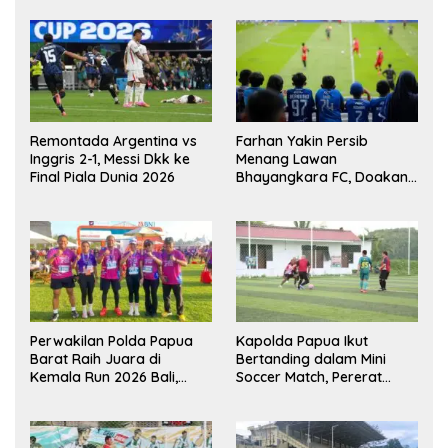
Remontada Argentina vs
Farhan Yakin Persib
Inggris 2-1, Messi Dkk ke
Menang Lawan
Final Piala Dunia 2026
Bhayangkara FC, Doakan
Kembali Jadi Juara Liga
Perwakilan Polda Papua
Kapolda Papua Ikut
Barat Raih Juara di
Bertanding dalam Mini
Kemala Run 2026 Bali,
Soccer Match, Pererat
Harumkan Nama Daerah
Kebersamaan Personel di
Bulan Ramadan