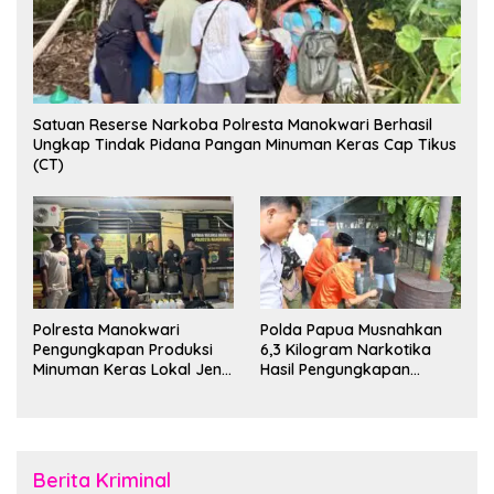
Satuan Reserse Narkoba Polresta Manokwari Berhasil
Ungkap Tindak Pidana Pangan Minuman Keras Cap Tikus
(CT)
Polresta Manokwari
Polda Papua Musnahkan
Pengungkapan Produksi
6,3 Kilogram Narkotika
Minuman Keras Lokal Jenis
Hasil Pengungkapan
Cap Tikus di Distrik Tanah
Jaringan Lintas Wilayah
Rubuh
Februari 2026
Berita Kriminal