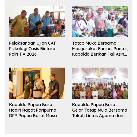
Ekshibisi Menembak
Jagung untuk Ketahanan
Persahabatan
Pangan Papua Barat
Pelaksanaan Ujian CAT
Tatap Muka Bersama
Psikologi Casis Bintara
Masyarakat Fanindi Pantai,
Polri T.A 2026
Kapolda Berikan Tali Asih
dan Bakti Kesehatan
Kapolda Papua Barat
Kapolda Papua Barat
Hadiri Rapat Paripurna
Gelar Tatap Mula Bersama
DPR Papua Barat Masa
Tokoh Lintas Agama dan
Persidangan Ke-I
Kerukunan Keluarga Suku
Tahun2026
Nusantara di Manokwari