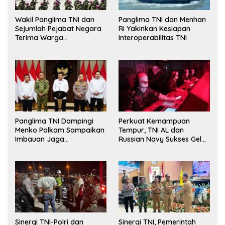
Wakil Panglima TNI dan
Panglima TNI dan Menhan
Sejumlah Pejabat Negara
RI Yakinkan Kesiapan
Terima Warga
Interoperabilitas TNI
Kehormatan dan Brevet
Korps Marinir
Panglima TNI Dampingi
Perkuat Kemampuan
Menko Polkam Sampaikan
Tempur, TNI AL dan
Imbauan Jaga
Russian Navy Sukses Gelar
Kondusivitas Bangsa
Latihan ORRUDA 2026
Sinergi TNI-Polri dan
Sinergi TNI, Pemerintah