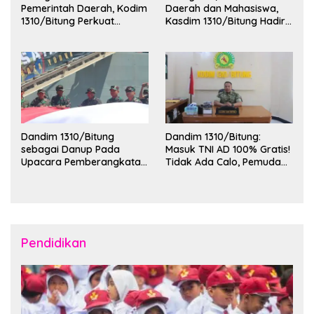
Pemerintah Daerah, Kodim
Daerah dan Mahasiswa,
1310/Bitung Perkuat
Kasdim 1310/Bitung Hadiri
Ketertiban dan Keamanan
Penerimaan Mahasiswa
Wilayah Kota Bitung
KKT Unsrat Manado di
Kota Bitung
Dandim 1310/Bitung
Dandim 1310/Bitung:
sebagai Danup Pada
Masuk TNI AD 100% Gratis!
Upacara Pemberangkatan
Tidak Ada Calo, Pemuda
Karya Bakti Skala Besar
Bitung-Minut Silakan
Kodam XIII/Merdeka TA
Daftar
2026 ke Kepulauan Talaud
dan Sangihe
Pendidikan