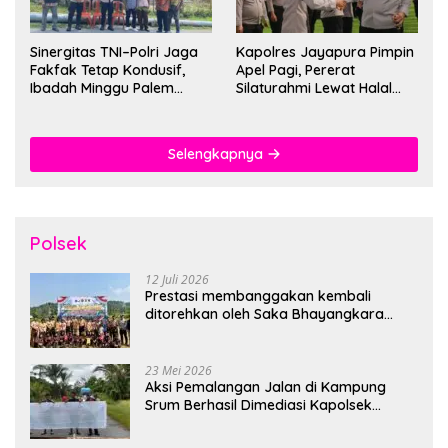
Sinergitas TNI–Polri Jaga
Kapolres Jayapura Pimpin
Fakfak Tetap Kondusif,
Apel Pagi, Pererat
Ibadah Minggu Palem
Silaturahmi Lewat Halal
Berlangsung Aman dan
Bihalal
Khidmat
Selengkapnya
Polsek
12 Juli 2026
Prestasi membanggakan kembali
ditorehkan oleh Saka Bhayangkara
Polsek Banjarsari
23 Mei 2026
Aksi Pemalangan Jalan di Kampung
Srum Berhasil Dimediasi Kapolsek
Bonggo