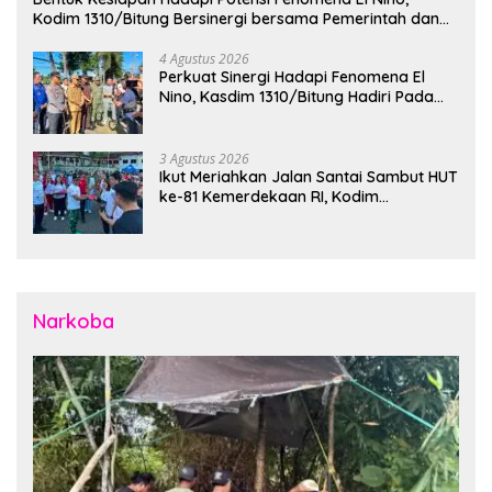
Kodim 1310/Bitung Bersinergi bersama Pemerintah dan
Instansi Terkait Gelar Apel Kesiapsiagaan Tanggap
Bencana
4 Agustus 2026
Perkuat Sinergi Hadapi Fenomena El
Nino, Kasdim 1310/Bitung Hadiri Pada
Apel Gelar Pasukan Penanggulangan
Bencana di Polres Bitung
3 Agustus 2026
Ikut Meriahkan Jalan Santai Sambut HUT
ke-81 Kemerdekaan RI, Kodim
1310/Bitung Bangun Semangat
Persatuan Bersama Pemerintah Daerah
dan Masyarakat
Narkoba