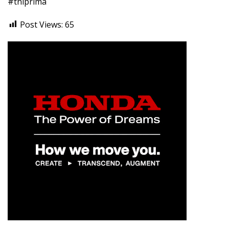
#tniprima
Post Views:
65