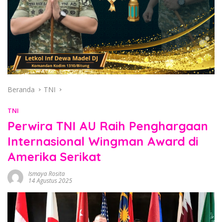
Beranda
TNI
TNI
Perwira TNI AU Raih Penghargaan
Internasional Wingman Award di
Amerika Serikat
Ismaya Rosita
14 Agustus 2025