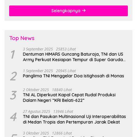
Gratis
Selengkapnya
Top News
1
3 September 2025
25853 Lihat
Dentuman HIMARS Guncang Baturaja, TNI dan US
Army Perkuat Kesiapan Tempur di Super Garuda
Shield 2025
2
1 September 2025
20945 Lihat
Panglima TNI Menggelar Doa Istighosah di Monas
3
2 Oktober 2025
18840 Lihat
TNI AL Diperkuat Kapal Cepat Rudal Produksi
Dalam Negeri “KRI Belati-622”
4
27 Agustus 2025
13946 Lihat
TNI dan Pasukan Multinasional Uji Interoperabilitas
di Medan Tropis dan Pertempuran Jarak Dekat
3 Oktober 2025
12866 Lihat