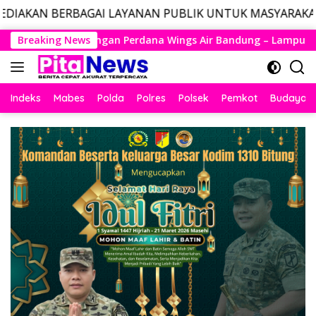
I LAYANAN PUBLIK UNTUK MASYARAKAT, LAYANAN DARURA
Langsung
gs Air Bandung – Lampung Resmi Mengudara, Husein Kembali L
Breaking News
ke
konten
Indeks
Mabes
Polda
Polres
Polsek
Pemkot
Budaya