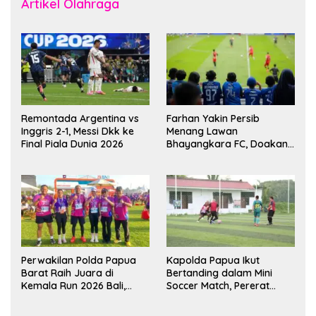
Artikel Olahraga
Remontada Argentina vs
Farhan Yakin Persib
Inggris 2-1, Messi Dkk ke
Menang Lawan
Final Piala Dunia 2026
Bhayangkara FC, Doakan
Kembali Jadi Juara Liga
Perwakilan Polda Papua
Kapolda Papua Ikut
Barat Raih Juara di
Bertanding dalam Mini
Kemala Run 2026 Bali,
Soccer Match, Pererat
Harumkan Nama Daerah
Kebersamaan Personel di
Bulan Ramadan