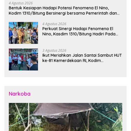
4 Agustus 2026
Bentuk Kesiapan Hadapi Potensi Fenomena El Nino,
Kodim 1310/Bitung Bersinergi bersama Pemerintah dan
Instansi Terkait Gelar Apel Kesiapsiagaan Tanggap
Bencana
4 Agustus 2026
Perkuat Sinergi Hadapi Fenomena El
Nino, Kasdim 1310/Bitung Hadiri Pada
Apel Gelar Pasukan Penanggulangan
Bencana di Polres Bitung
3 Agustus 2026
Ikut Meriahkan Jalan Santai Sambut HUT
ke-81 Kemerdekaan RI, Kodim
1310/Bitung Bangun Semangat
Persatuan Bersama Pemerintah Daerah
dan Masyarakat
Narkoba