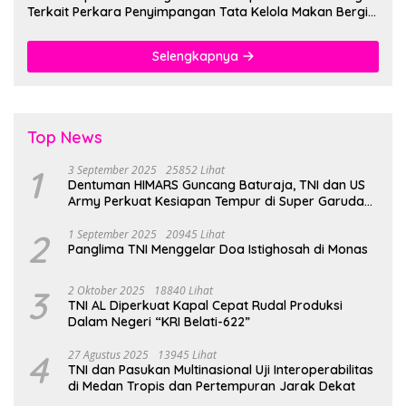
Terkait Perkara Penyimpangan Tata Kelola Makan Bergizi
Gratis
Selengkapnya
Top News
1
3 September 2025
25852 Lihat
Dentuman HIMARS Guncang Baturaja, TNI dan US
Army Perkuat Kesiapan Tempur di Super Garuda
Shield 2025
2
1 September 2025
20945 Lihat
Panglima TNI Menggelar Doa Istighosah di Monas
3
2 Oktober 2025
18840 Lihat
TNI AL Diperkuat Kapal Cepat Rudal Produksi
Dalam Negeri “KRI Belati-622”
4
27 Agustus 2025
13945 Lihat
TNI dan Pasukan Multinasional Uji Interoperabilitas
di Medan Tropis dan Pertempuran Jarak Dekat