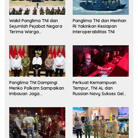
Wakil Panglima TNI dan
Panglima TNI dan Menhan
Sejumlah Pejabat Negara
RI Yakinkan Kesiapan
Terima Warga
Interoperabilitas TNI
Kehormatan dan Brevet
Korps Marinir
Panglima TNI Dampingi
Perkuat Kemampuan
Menko Polkam Sampaikan
Tempur, TNI AL dan
Imbauan Jaga
Russian Navy Sukses Gelar
Kondusivitas Bangsa
Latihan ORRUDA 2026