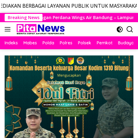
GAI LAYANAN PUBLIK UNTUK MASYARAKAT, LAYANAN DARU
Langsung
Wings Air Bandung – Lampung Resmi Mengudara, Husein Kembal
Breaking News
ke
konten
Indeks
Mabes
Polda
Polres
Polsek
Pemkot
Budaya