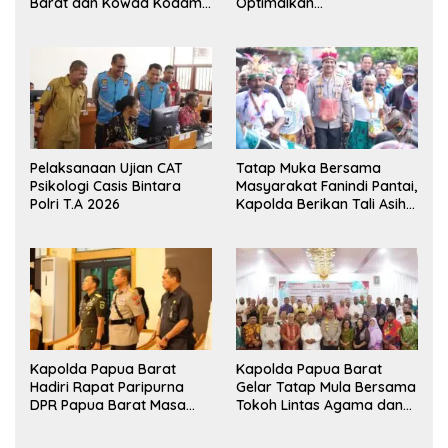
Barat dan Kowad Kodam
Optimalkan
XVIII/Kasuari Gelar
Pengembangan Benih
Ekshibisi Menembak
Jagung untuk Ketahanan
Persahabatan
Pangan Papua Barat
Pelaksanaan Ujian CAT
Tatap Muka Bersama
Psikologi Casis Bintara
Masyarakat Fanindi Pantai,
Polri T.A 2026
Kapolda Berikan Tali Asih
dan Bakti Kesehatan
Kapolda Papua Barat
Kapolda Papua Barat
Hadiri Rapat Paripurna
Gelar Tatap Mula Bersama
DPR Papua Barat Masa
Tokoh Lintas Agama dan
Persidangan Ke-I
Kerukunan Keluarga Suku
Tahun2026
Nusantara di Manokwari