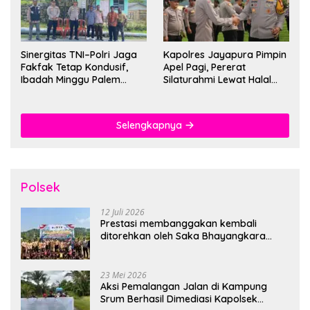
Sinergitas TNI–Polri Jaga
Kapolres Jayapura Pimpin
Fakfak Tetap Kondusif,
Apel Pagi, Pererat
Ibadah Minggu Palem
Silaturahmi Lewat Halal
Berlangsung Aman dan
Bihalal
Khidmat
Selengkapnya
Polsek
12 Juli 2026
Prestasi membanggakan kembali
ditorehkan oleh Saka Bhayangkara
Polsek Banjarsari
23 Mei 2026
Aksi Pemalangan Jalan di Kampung
Srum Berhasil Dimediasi Kapolsek