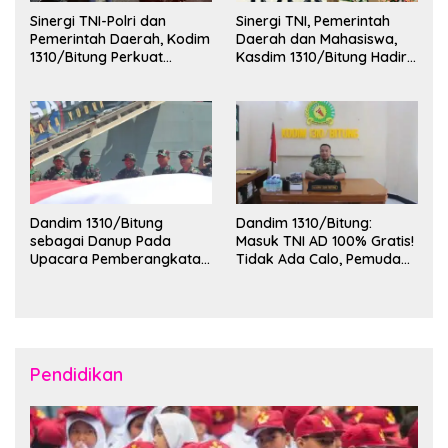
Sinergi TNI-Polri dan
Sinergi TNI, Pemerintah
Pemerintah Daerah, Kodim
Daerah dan Mahasiswa,
1310/Bitung Perkuat
Kasdim 1310/Bitung Hadiri
Ketertiban dan Keamanan
Penerimaan Mahasiswa
Wilayah Kota Bitung
KKT Unsrat Manado di
Kota Bitung
Dandim 1310/Bitung
Dandim 1310/Bitung:
sebagai Danup Pada
Masuk TNI AD 100% Gratis!
Upacara Pemberangkatan
Tidak Ada Calo, Pemuda
Karya Bakti Skala Besar
Bitung-Minut Silakan
Kodam XIII/Merdeka TA
Daftar
2026 ke Kepulauan Talaud
dan Sangihe
Pendidikan