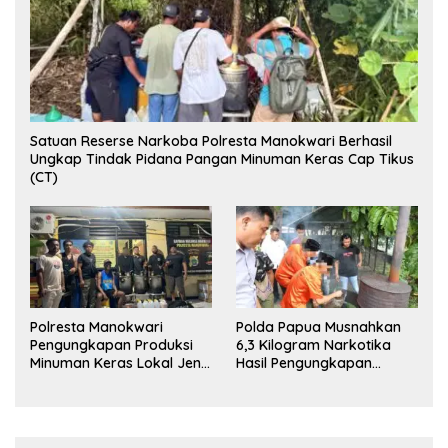
Satuan Reserse Narkoba Polresta Manokwari Berhasil
Ungkap Tindak Pidana Pangan Minuman Keras Cap Tikus
(CT)
Polresta Manokwari
Polda Papua Musnahkan
Pengungkapan Produksi
6,3 Kilogram Narkotika
Minuman Keras Lokal Jenis
Hasil Pengungkapan
Cap Tikus di Distrik Tanah
Jaringan Lintas Wilayah
Rubuh
Februari 2026