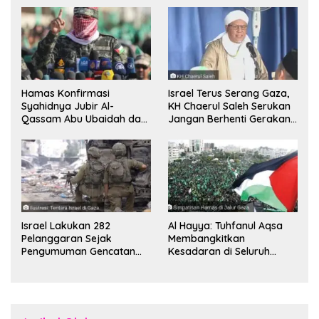
Hamas Konfirmasi
Israel Terus Serang Gaza,
Syahidnya Jubir Al-
KH Chaerul Saleh Serukan
Qassam Abu Ubaidah dan
Jangan Berhenti Gerakan
Komandan Mohammed
Boikot
Sinwar
Israel Lakukan 282
Al Hayya: Tuhfanul Aqsa
Pelanggaran Sejak
Membangkitkan
Pengumuman Gencatan
Kesadaran di Seluruh
Senjata
Dunia