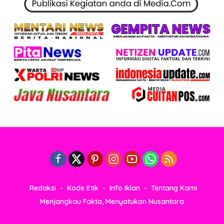
Redaksi
Kode Etik
Info Iklan
Tentang Kami
Menjangkau Fakta, Menyatukan Nusantara