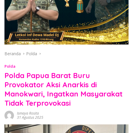
Beranda
Polda
Polda
Polda Papua Barat Buru
Provokator Aksi Anarkis di
Manokwari, Ingatkan Masyarakat
Tidak Terprovokasi
Ismaya Rosita
31 Agustus 2025