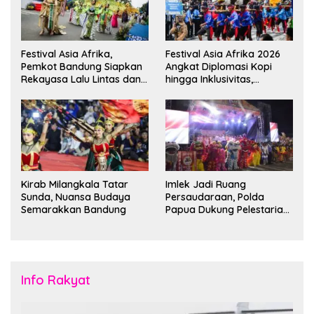
Festival Asia Afrika,
Festival Asia Afrika 2026
Pemkot Bandung Siapkan
Angkat Diplomasi Kopi
Rekayasa Lalu Lintas dan
hingga Inklusivitas,
Kantong Parkir
Bandung Siap Sambut 25
Duta Besar
Kirab Milangkala Tatar
Imlek Jadi Ruang
Sunda, Nuansa Budaya
Persaudaraan, Polda
Semarakkan Bandung
Papua Dukung Pelestarian
Budaya di Tanah Papua
Info Rakyat