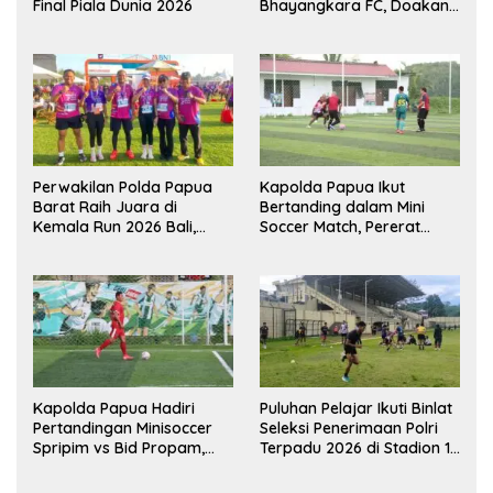
Final Piala Dunia 2026
Bhayangkara FC, Doakan
Kembali Jadi Juara Liga
Perwakilan Polda Papua
Kapolda Papua Ikut
Barat Raih Juara di
Bertanding dalam Mini
Kemala Run 2026 Bali,
Soccer Match, Pererat
Harumkan Nama Daerah
Kebersamaan Personel di
Bulan Ramadan
Kapolda Papua Hadiri
Puluhan Pelajar Ikuti Binlat
Pertandingan Minisoccer
Seleksi Penerimaan Polri
Spripim vs Bid Propam,
Terpadu 2026 di Stadion 16
Pererat Soliditas dan
November Fakfak
Kebersamaan Personel