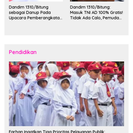
Dandim 1310/Bitung
Dandim 1310/Bitung:
sebagai Danup Pada
Masuk TNI AD 100% Gratis!
Upacara Pemberangkatan
Tidak Ada Calo, Pemuda
Karya Bakti Skala Besar
Bitung-Minut Silakan
Kodam XIII/Merdeka TA
Daftar
2026 ke Kepulauan Talaud
dan Sangihe
Pendidikan
Farhan Ingatkan Tiga Prioritas Pelayanan Publik: