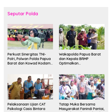
Seputar Polda
Perkuat Sinergitas TNI-
Wakapolda Papua Barat
Polri, Polwan Polda Papua
dan Kepala BRMP
Barat dan Kowad Kodam
Optimalkan
XVIII/Kasuari Gelar
Pengembangan Benih
Ekshibisi Menembak
Jagung untuk Ketahanan
Persahabatan
Pangan Papua Barat
Pelaksanaan Ujian CAT
Tatap Muka Bersama
Psikologi Casis Bintara
Masyarakat Fanindi Pantai,