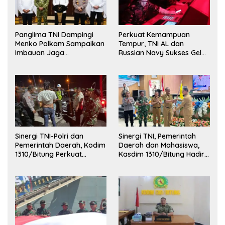
Panglima TNI Dampingi
Perkuat Kemampuan
Menko Polkam Sampaikan
Tempur, TNI AL dan
Imbauan Jaga
Russian Navy Sukses Gelar
Kondusivitas Bangsa
Latihan ORRUDA 2026
Sinergi TNI-Polri dan
Sinergi TNI, Pemerintah
Pemerintah Daerah, Kodim
Daerah dan Mahasiswa,
1310/Bitung Perkuat
Kasdim 1310/Bitung Hadiri
Ketertiban dan Keamanan
Penerimaan Mahasiswa
Wilayah Kota Bitung
KKT Unsrat Manado di
Kota Bitung