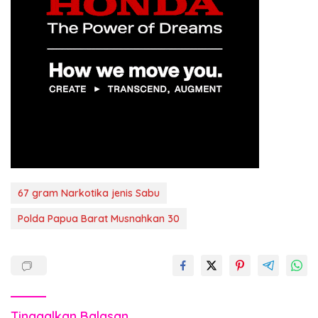
67 gram Narkotika jenis Sabu
Polda Papua Barat Musnahkan 30
Tinggalkan Balasan