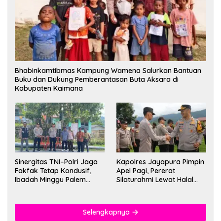
Bhabinkamtibmas Kampung Wamena Salurkan Bantuan
Buku dan Dukung Pemberantasan Buta Aksara di
Kabupaten Kaimana
Sinergitas TNI–Polri Jaga
Kapolres Jayapura Pimpin
Fakfak Tetap Kondusif,
Apel Pagi, Pererat
Ibadah Minggu Palem
Silaturahmi Lewat Halal
Berlangsung Aman dan
Bihalal
Khidmat
Selengkapnya