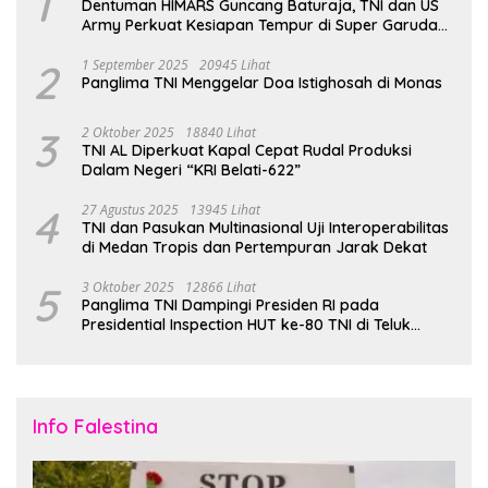
1
Dentuman HIMARS Guncang Baturaja, TNI dan US
Army Perkuat Kesiapan Tempur di Super Garuda
Shield 2025
2
1 September 2025
20945 Lihat
Panglima TNI Menggelar Doa Istighosah di Monas
3
2 Oktober 2025
18840 Lihat
TNI AL Diperkuat Kapal Cepat Rudal Produksi
Dalam Negeri “KRI Belati-622”
4
27 Agustus 2025
13945 Lihat
TNI dan Pasukan Multinasional Uji Interoperabilitas
di Medan Tropis dan Pertempuran Jarak Dekat
5
3 Oktober 2025
12866 Lihat
Panglima TNI Dampingi Presiden RI pada
Presidential Inspection HUT ke-80 TNI di Teluk
Jakarta
Info Falestina