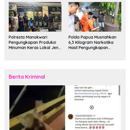
Polresta Manokwari
Polda Papua Musnahkan
Pengungkapan Produksi
6,3 Kilogram Narkotika
Minuman Keras Lokal Jenis
Hasil Pengungkapan
Cap Tikus di Distrik Tanah
Jaringan Lintas Wilayah
Rubuh
Februari 2026
Berita Kriminal