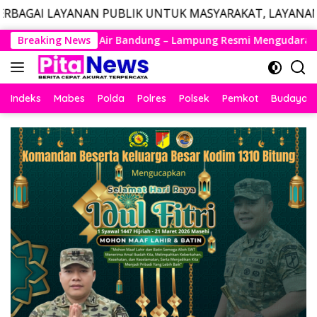
 PUBLIK UNTUK MASYARAKAT, LAYANAN DARURAT CALL C
Langsung
Lampung Resmi Mengudara, Husein Kembali Layani Rute Berjad
Breaking News
ke
konten
Indeks
Mabes
Polda
Polres
Polsek
Pemkot
Budaya