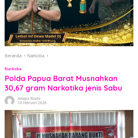
Beranda
Narkoba
Narkoba
Polda Papua Barat Musnahkan
30,67 gram Narkotika jenis Sabu
Ismaya Rosita
10 Februari 2026