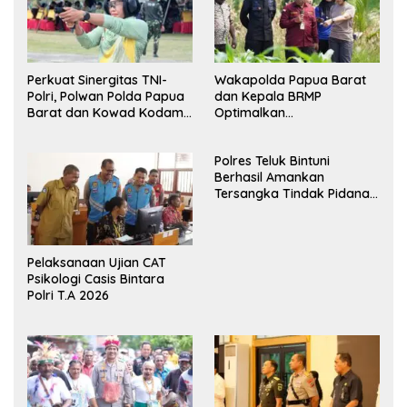
Perkuat Sinergitas TNI-
Wakapolda Papua Barat
Polri, Polwan Polda Papua
dan Kepala BRMP
Barat dan Kowad Kodam
Optimalkan
XVIII/Kasuari Gelar
Pengembangan Benih
Ekshibisi Menembak
Jagung untuk Ketahanan
Polres Teluk Bintuni
Persahabatan
Pangan Papua Barat
Berhasil Amankan
Tersangka Tindak Pidana
Pelecehan Seksual di
Bintuni
Pelaksanaan Ujian CAT
Psikologi Casis Bintara
Polri T.A 2026