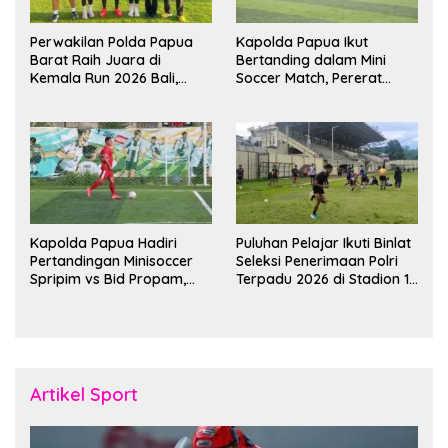
Perwakilan Polda Papua
Kapolda Papua Ikut
Barat Raih Juara di
Bertanding dalam Mini
Kemala Run 2026 Bali,
Soccer Match, Pererat
Harumkan Nama Daerah
Kebersamaan Personel di
Bulan Ramadan
Kapolda Papua Hadiri
Puluhan Pelajar Ikuti Binlat
Pertandingan Minisoccer
Seleksi Penerimaan Polri
Spripim vs Bid Propam,
Terpadu 2026 di Stadion 16
Pererat Soliditas dan
November Fakfak
Kebersamaan Personel
Artikel Sport