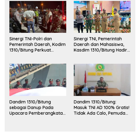
Sinergi TNI-Polri dan
Sinergi TNI, Pemerintah
Pemerintah Daerah, Kodim
Daerah dan Mahasiswa,
1310/Bitung Perkuat
Kasdim 1310/Bitung Hadiri
Ketertiban dan Keamanan
Penerimaan Mahasiswa
Wilayah Kota Bitung
KKT Unsrat Manado di
Kota Bitung
Dandim 1310/Bitung
Dandim 1310/Bitung:
sebagai Danup Pada
Masuk TNI AD 100% Gratis!
Upacara Pemberangkatan
Tidak Ada Calo, Pemuda
Karya Bakti Skala Besar
Bitung-Minut Silakan
Kodam XIII/Merdeka TA
Daftar
2026 ke Kepulauan Talaud
dan Sangihe