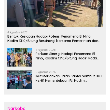
4 Agustus 2026
Bentuk Kesiapan Hadapi Potensi Fenomena El Nino,
Kodim 1310/Bitung Bersinergi bersama Pemerintah dan
Instansi Terkait Gelar Apel Kesiapsiagaan Tanggap
Bencana
4 Agustus 2026
Perkuat Sinergi Hadapi Fenomena El
Nino, Kasdim 1310/Bitung Hadiri Pada
Apel Gelar Pasukan Penanggulangan
Bencana di Polres Bitung
3 Agustus 2026
Ikut Meriahkan Jalan Santai Sambut HUT
ke-81 Kemerdekaan RI, Kodim
1310/Bitung Bangun Semangat
Persatuan Bersama Pemerintah Daerah
dan Masyarakat
Narkoba