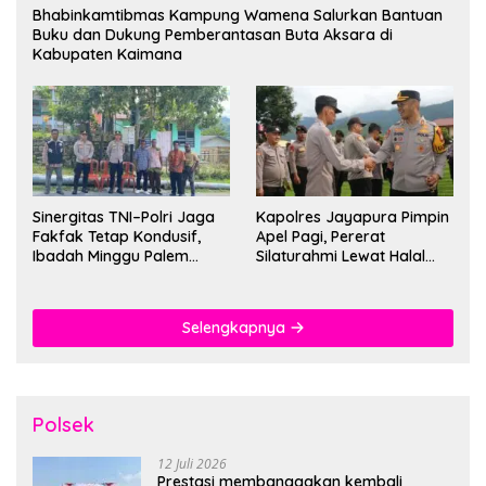
Bhabinkamtibmas Kampung Wamena Salurkan Bantuan
Buku dan Dukung Pemberantasan Buta Aksara di
Kabupaten Kaimana
Sinergitas TNI–Polri Jaga
Kapolres Jayapura Pimpin
Fakfak Tetap Kondusif,
Apel Pagi, Pererat
Ibadah Minggu Palem
Silaturahmi Lewat Halal
Berlangsung Aman dan
Bihalal
Khidmat
Selengkapnya
Polsek
12 Juli 2026
Prestasi membanggakan kembali