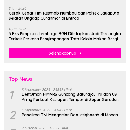
8 Juni 2026
Gerak Cepat Tim Resmob Numbay dan Polsek Jayapura
Selatan Ungkap Curanmor di Entrop
4 Juni 2026
3 Eks Pimpinan Lembaga BGN Ditetapkan Jadi Tersangka
Terkait Perkara Penyimpangan Tata Kelola Makan Bergizi
Gratis
Selengkapnya
Top News
1
3 September 2025
25852 Lihat
Dentuman HIMARS Guncang Baturaja, TNI dan US
Army Perkuat Kesiapan Tempur di Super Garuda
Shield 2025
2
1 September 2025
20945 Lihat
Panglima TNI Menggelar Doa Istighosah di Monas
2 Oktober 2025
18839 Lihat