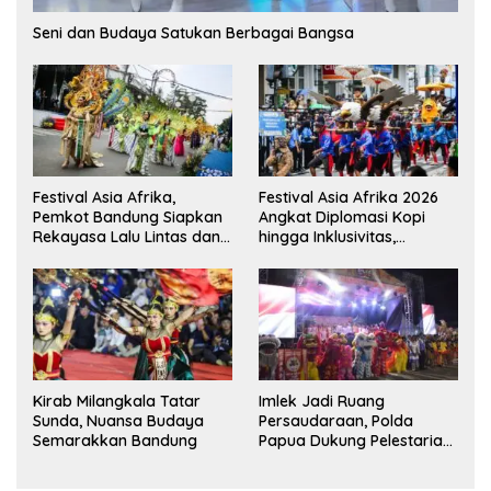
Seni dan Budaya Satukan Berbagai Bangsa
Festival Asia Afrika,
Festival Asia Afrika 2026
Pemkot Bandung Siapkan
Angkat Diplomasi Kopi
Rekayasa Lalu Lintas dan
hingga Inklusivitas,
Kantong Parkir
Bandung Siap Sambut 25
Duta Besar
Kirab Milangkala Tatar
Imlek Jadi Ruang
Sunda, Nuansa Budaya
Persaudaraan, Polda
Semarakkan Bandung
Papua Dukung Pelestarian
Budaya di Tanah Papua