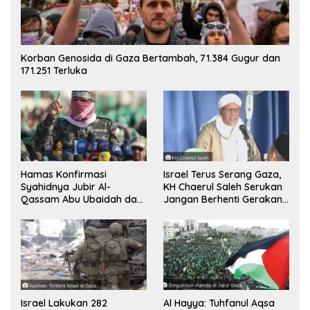
Korban Genosida di Gaza Bertambah, 71.384 Gugur dan
171.251 Terluka
Hamas Konfirmasi
Israel Terus Serang Gaza,
Syahidnya Jubir Al-
KH Chaerul Saleh Serukan
Qassam Abu Ubaidah dan
Jangan Berhenti Gerakan
Komandan Mohammed
Boikot
Sinwar
Israel Lakukan 282
Al Hayya: Tuhfanul Aqsa