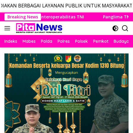
I LAYANAN PUBLIK UNTUK MASYARAKAT, LAYANAN DARUR
Langsung
TNI
Breaking News
Panglima TNI Dampingi Menko Polkam Sampaikan 
ke
konten
Indeks
Mabes
Polda
Polres
Polsek
Pemkot
Budaya