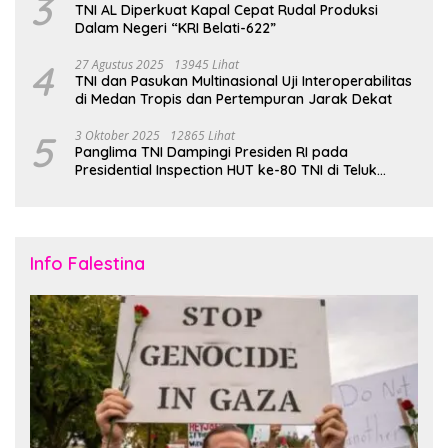
3
TNI AL Diperkuat Kapal Cepat Rudal Produksi
Dalam Negeri “KRI Belati-622”
4
27 Agustus 2025
13945 Lihat
TNI dan Pasukan Multinasional Uji Interoperabilitas
di Medan Tropis dan Pertempuran Jarak Dekat
5
3 Oktober 2025
12865 Lihat
Panglima TNI Dampingi Presiden RI pada
Presidential Inspection HUT ke-80 TNI di Teluk
Jakarta
Info Falestina