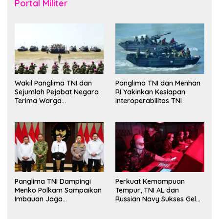
Portal Militer
Wakil Panglima TNI dan
Panglima TNI dan Menhan
Sejumlah Pejabat Negara
RI Yakinkan Kesiapan
Terima Warga
Interoperabilitas TNI
Kehormatan dan Brevet
Korps Marinir
Panglima TNI Dampingi
Perkuat Kemampuan
Menko Polkam Sampaikan
Tempur, TNI AL dan
Imbauan Jaga
Russian Navy Sukses Gelar
Kondusivitas Bangsa
Latihan ORRUDA 2026