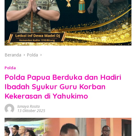
Beranda
Polda
Polda
Polda Papua Berduka dan Hadiri
Ibadah Syukur Guru Korban
Kekerasan di Yahukimo
Ismaya Rosita
13 Oktober 2025