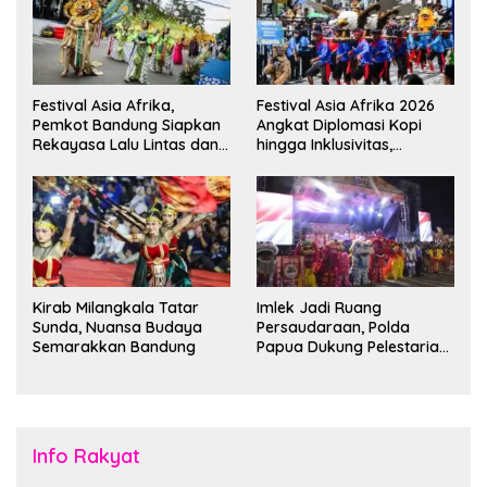
Festival Asia Afrika,
Festival Asia Afrika 2026
Pemkot Bandung Siapkan
Angkat Diplomasi Kopi
Rekayasa Lalu Lintas dan
hingga Inklusivitas,
Kantong Parkir
Bandung Siap Sambut 25
Duta Besar
Kirab Milangkala Tatar
Imlek Jadi Ruang
Sunda, Nuansa Budaya
Persaudaraan, Polda
Semarakkan Bandung
Papua Dukung Pelestarian
Budaya di Tanah Papua
Info Rakyat