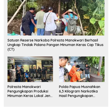
Satuan Reserse Narkoba Polresta Manokwari Berhasil
Ungkap Tindak Pidana Pangan Minuman Keras Cap Tikus
(CT)
Polresta Manokwari
Polda Papua Musnahkan
Pengungkapan Produksi
6,3 Kilogram Narkotika
Minuman Keras Lokal Jenis
Hasil Pengungkapan
Cap Tikus di Distrik Tanah
Jaringan Lintas Wilayah
Rubuh
Februari 2026