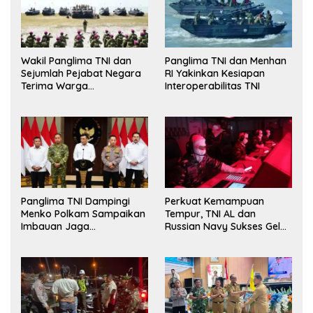
Wakil Panglima TNI dan
Panglima TNI dan Menhan
Sejumlah Pejabat Negara
RI Yakinkan Kesiapan
Terima Warga
Interoperabilitas TNI
Kehormatan dan Brevet
Korps Marinir
Panglima TNI Dampingi
Perkuat Kemampuan
Menko Polkam Sampaikan
Tempur, TNI AL dan
Imbauan Jaga
Russian Navy Sukses Gelar
Kondusivitas Bangsa
Latihan ORRUDA 2026