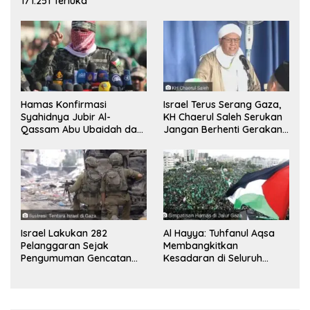
171.251 Terluka
Hamas Konfirmasi
Israel Terus Serang Gaza,
Syahidnya Jubir Al-
KH Chaerul Saleh Serukan
Qassam Abu Ubaidah dan
Jangan Berhenti Gerakan
Komandan Mohammed
Boikot
Sinwar
Israel Lakukan 282
Al Hayya: Tuhfanul Aqsa
Pelanggaran Sejak
Membangkitkan
Pengumuman Gencatan
Kesadaran di Seluruh
Senjata
Dunia