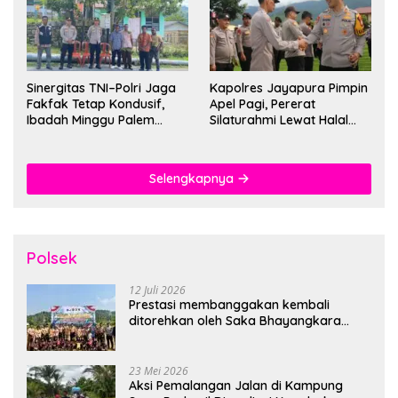
Sinergitas TNI–Polri Jaga
Kapolres Jayapura Pimpin
Fakfak Tetap Kondusif,
Apel Pagi, Pererat
Ibadah Minggu Palem
Silaturahmi Lewat Halal
Berlangsung Aman dan
Bihalal
Khidmat
Selengkapnya
Polsek
12 Juli 2026
Prestasi membanggakan kembali
ditorehkan oleh Saka Bhayangkara
Polsek Banjarsari
23 Mei 2026
Aksi Pemalangan Jalan di Kampung