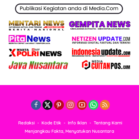
Redaksi
Kode Etik
Info Iklan
Tentang Kami
Menjangkau Fakta, Menyatukan Nusantara