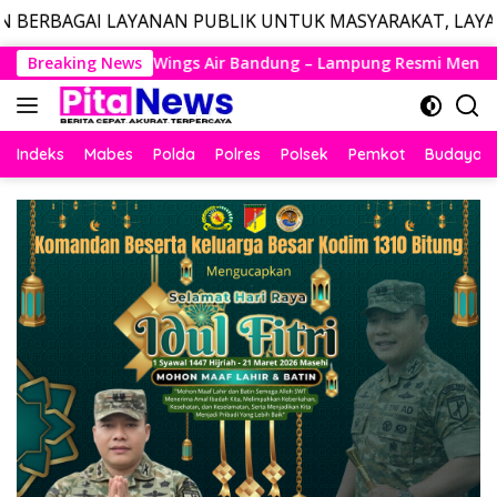
ANAN PUBLIK UNTUK MASYARAKAT, LAYANAN DARURAT CAL
Langsung
dung – Lampung Resmi Mengudara, Husein Kembali Layani Rute
Breaking News
ke
konten
Indeks
Mabes
Polda
Polres
Polsek
Pemkot
Budaya