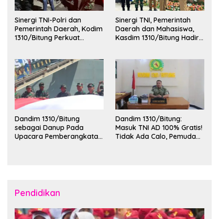
Sinergi TNI-Polri dan
Sinergi TNI, Pemerintah
Pemerintah Daerah, Kodim
Daerah dan Mahasiswa,
1310/Bitung Perkuat
Kasdim 1310/Bitung Hadiri
Ketertiban dan Keamanan
Penerimaan Mahasiswa
Wilayah Kota Bitung
KKT Unsrat Manado di
Kota Bitung
Dandim 1310/Bitung
Dandim 1310/Bitung:
sebagai Danup Pada
Masuk TNI AD 100% Gratis!
Upacara Pemberangkatan
Tidak Ada Calo, Pemuda
Karya Bakti Skala Besar
Bitung-Minut Silakan
Kodam XIII/Merdeka TA
Daftar
2026 ke Kepulauan Talaud
dan Sangihe
Pendidikan