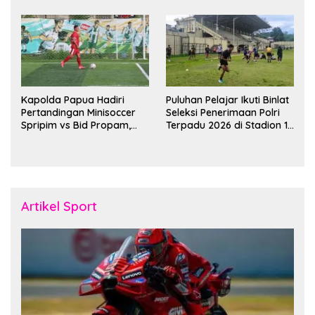
Bulan Ramadan
Kapolda Papua Hadiri
Puluhan Pelajar Ikuti Binlat
Pertandingan Minisoccer
Seleksi Penerimaan Polri
Spripim vs Bid Propam,
Terpadu 2026 di Stadion 16
Pererat Soliditas dan
November Fakfak
Kebersamaan Personel
Artikel Sport