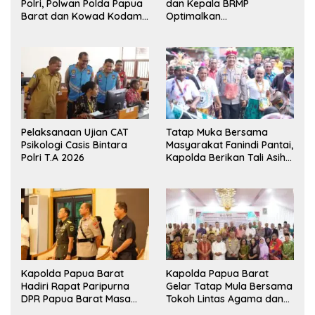
Polri, Polwan Polda Papua
dan Kepala BRMP
Barat dan Kowad Kodam
Optimalkan
XVIII/Kasuari Gelar
Pengembangan Benih
Ekshibisi Menembak
Jagung untuk Ketahanan
Persahabatan
Pangan Papua Barat
Pelaksanaan Ujian CAT
Tatap Muka Bersama
Psikologi Casis Bintara
Masyarakat Fanindi Pantai,
Polri T.A 2026
Kapolda Berikan Tali Asih
dan Bakti Kesehatan
Kapolda Papua Barat
Kapolda Papua Barat
Hadiri Rapat Paripurna
Gelar Tatap Mula Bersama
DPR Papua Barat Masa
Tokoh Lintas Agama dan
Persidangan Ke-I
Kerukunan Keluarga Suku