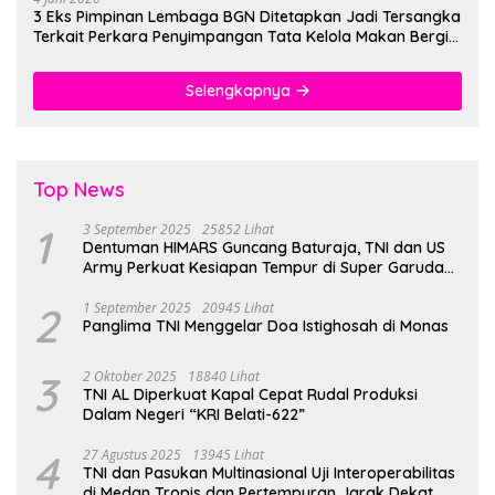
3 Eks Pimpinan Lembaga BGN Ditetapkan Jadi Tersangka
Terkait Perkara Penyimpangan Tata Kelola Makan Bergizi
Gratis
Selengkapnya
Top News
1
3 September 2025
25852 Lihat
Dentuman HIMARS Guncang Baturaja, TNI dan US
Army Perkuat Kesiapan Tempur di Super Garuda
Shield 2025
2
1 September 2025
20945 Lihat
Panglima TNI Menggelar Doa Istighosah di Monas
3
2 Oktober 2025
18840 Lihat
TNI AL Diperkuat Kapal Cepat Rudal Produksi
Dalam Negeri “KRI Belati-622”
4
27 Agustus 2025
13945 Lihat
TNI dan Pasukan Multinasional Uji Interoperabilitas
di Medan Tropis dan Pertempuran Jarak Dekat