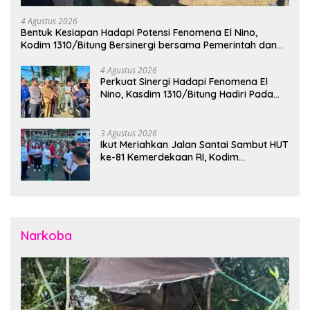
4 Agustus 2026
Bentuk Kesiapan Hadapi Potensi Fenomena El Nino,
Kodim 1310/Bitung Bersinergi bersama Pemerintah dan
Instansi Terkait Gelar Apel Kesiapsiagaan Tanggap
Bencana
4 Agustus 2026
Perkuat Sinergi Hadapi Fenomena El
Nino, Kasdim 1310/Bitung Hadiri Pada
Apel Gelar Pasukan Penanggulangan
Bencana di Polres Bitung
3 Agustus 2026
Ikut Meriahkan Jalan Santai Sambut HUT
ke-81 Kemerdekaan RI, Kodim
1310/Bitung Bangun Semangat
Persatuan Bersama Pemerintah Daerah
dan Masyarakat
Narkoba