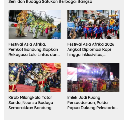
Seni dan Budaya Satukan Berbagai Bangsa
Festival Asia Afrika,
Festival Asia Afrika 2026
Pemkot Bandung Siapkan
Angkat Diplomasi Kopi
Rekayasa Lalu Lintas dan
hingga Inklusivitas,
Kantong Parkir
Bandung Siap Sambut 25
Duta Besar
Kirab Milangkala Tatar
Imlek Jadi Ruang
Sunda, Nuansa Budaya
Persaudaraan, Polda
Semarakkan Bandung
Papua Dukung Pelestarian
Budaya di Tanah Papua