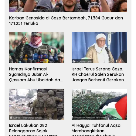
Korban Genosida di Gaza Bertambah, 71.384 Gugur dan
171.251 Terluka
Hamas Konfirmasi
Israel Terus Serang Gaza,
Syahidnya Jubir Al-
KH Chaerul Saleh Serukan
Qassam Abu Ubaidah dan
Jangan Berhenti Gerakan
Komandan Mohammed
Boikot
Sinwar
Israel Lakukan 282
Al Hayya: Tuhfanul Aqsa
Pelanggaran Sejak
Membangkitkan