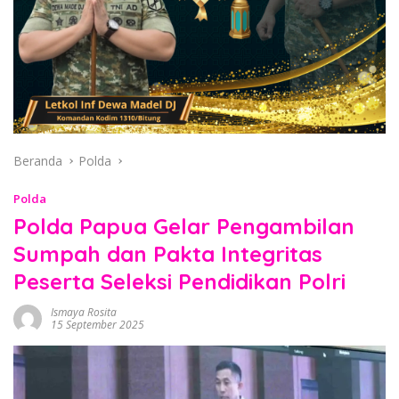
Beranda
Polda
Polda
Polda Papua Gelar Pengambilan
Sumpah dan Pakta Integritas
Peserta Seleksi Pendidikan Polri
Ismaya Rosita
15 September 2025