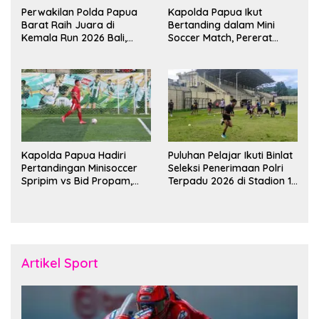
Perwakilan Polda Papua
Kapolda Papua Ikut
Barat Raih Juara di
Bertanding dalam Mini
Kemala Run 2026 Bali,
Soccer Match, Pererat
Harumkan Nama Daerah
Kebersamaan Personel di
Bulan Ramadan
Kapolda Papua Hadiri
Puluhan Pelajar Ikuti Binlat
Pertandingan Minisoccer
Seleksi Penerimaan Polri
Spripim vs Bid Propam,
Terpadu 2026 di Stadion 16
Pererat Soliditas dan
November Fakfak
Kebersamaan Personel
Artikel Sport