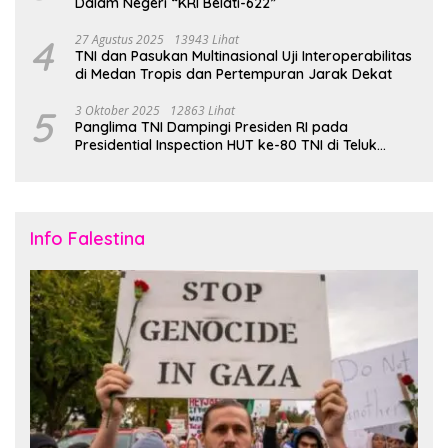
Dalam Negeri “KRI Belati-622”
4
27 Agustus 2025
13943 Lihat
TNI dan Pasukan Multinasional Uji Interoperabilitas
di Medan Tropis dan Pertempuran Jarak Dekat
5
3 Oktober 2025
12863 Lihat
Panglima TNI Dampingi Presiden RI pada
Presidential Inspection HUT ke-80 TNI di Teluk
Jakarta
Info Falestina