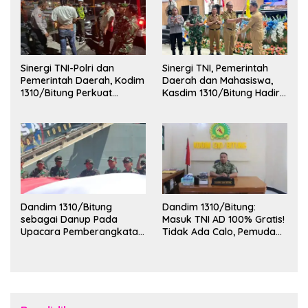
Sinergi TNI-Polri dan
Sinergi TNI, Pemerintah
Pemerintah Daerah, Kodim
Daerah dan Mahasiswa,
1310/Bitung Perkuat
Kasdim 1310/Bitung Hadiri
Ketertiban dan Keamanan
Penerimaan Mahasiswa
Wilayah Kota Bitung
KKT Unsrat Manado di
Kota Bitung
Dandim 1310/Bitung
Dandim 1310/Bitung:
sebagai Danup Pada
Masuk TNI AD 100% Gratis!
Upacara Pemberangkatan
Tidak Ada Calo, Pemuda
Karya Bakti Skala Besar
Bitung-Minut Silakan
Kodam XIII/Merdeka TA
Daftar
2026 ke Kepulauan Talaud
dan Sangihe