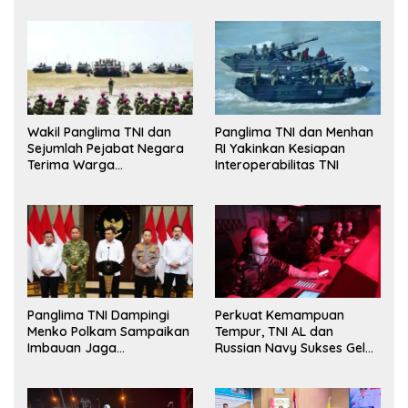
Wakil Panglima TNI dan
Panglima TNI dan Menhan
Sejumlah Pejabat Negara
RI Yakinkan Kesiapan
Terima Warga
Interoperabilitas TNI
Kehormatan dan Brevet
Korps Marinir
Panglima TNI Dampingi
Perkuat Kemampuan
Menko Polkam Sampaikan
Tempur, TNI AL dan
Imbauan Jaga
Russian Navy Sukses Gelar
Kondusivitas Bangsa
Latihan ORRUDA 2026