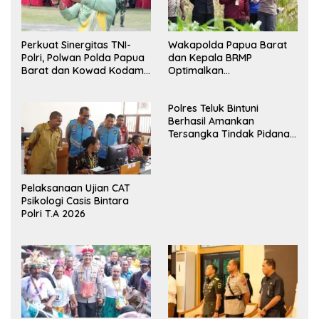
Perkuat Sinergitas TNI-
Wakapolda Papua Barat
Polri, Polwan Polda Papua
dan Kepala BRMP
Barat dan Kowad Kodam
Optimalkan
XVIII/Kasuari Gelar
Pengembangan Benih
Ekshibisi Menembak
Jagung untuk Ketahanan
Polres Teluk Bintuni
Persahabatan
Pangan Papua Barat
Berhasil Amankan
Tersangka Tindak Pidana
Pelecehan Seksual di
Bintuni
Pelaksanaan Ujian CAT
Psikologi Casis Bintara
Polri T.A 2026