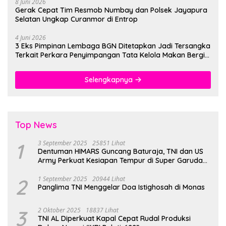
8 Juni 2026
Gerak Cepat Tim Resmob Numbay dan Polsek Jayapura
Selatan Ungkap Curanmor di Entrop
4 Juni 2026
3 Eks Pimpinan Lembaga BGN Ditetapkan Jadi Tersangka
Terkait Perkara Penyimpangan Tata Kelola Makan Bergizi
Gratis
Selengkapnya
Top News
1
3 September 2025
25851 Lihat
Dentuman HIMARS Guncang Baturaja, TNI dan US
Army Perkuat Kesiapan Tempur di Super Garuda
Shield 2025
2
1 September 2025
20944 Lihat
Panglima TNI Menggelar Doa Istighosah di Monas
3
2 Oktober 2025
18837 Lihat
TNI AL Diperkuat Kapal Cepat Rudal Produksi