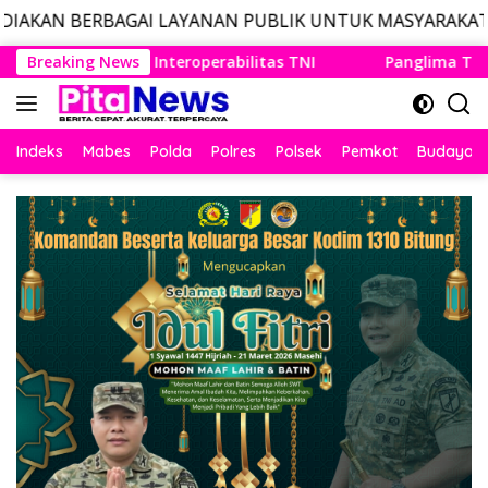
AI LAYANAN PUBLIK UNTUK MASYARAKAT, LAYANAN DARUR
Langsung
 TNI
Breaking News
Panglima TNI Dampingi Menko Polkam Sampaikan 
ke
konten
Indeks
Mabes
Polda
Polres
Polsek
Pemkot
Budaya