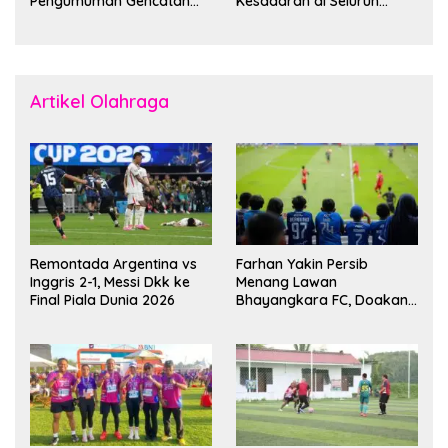
Pengumuman Gencatan
Kesadaran di Seluruh
Senjata
Dunia
Artikel Olahraga
Remontada Argentina vs
Farhan Yakin Persib
Inggris 2-1, Messi Dkk ke
Menang Lawan
Final Piala Dunia 2026
Bhayangkara FC, Doakan
Kembali Jadi Juara Liga