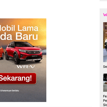
W
Se
Fe
P
Si