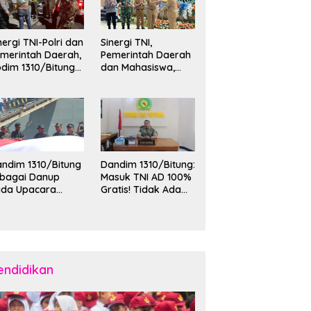
nergi TNI-Polri dan
Sinergi TNI,
merintah Daerah,
Pemerintah Daerah
dim 1310/Bitung
dan Mahasiswa,
rkuat Ketertiban
Kasdim 1310/Bitung
an Keamanan
Hadiri Penerimaan
layah Kota Bitung
Mahasiswa KKT
Unsrat Manado di
Kota Bitung
ndim 1310/Bitung
Dandim 1310/Bitung:
ebagai Danup
Masuk TNI AD 100%
ada Upacara
Gratis! Tidak Ada
emberangkatan
Calo, Pemuda
rya Bakti Skala
Bitung-Minut Silakan
esar Kodam
Daftar
II/Merdeka TA
26 ke Kepulauan
laud dan Sangihe
endidikan