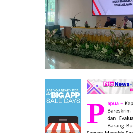
P
apua –
Kep
Bareskrim 
dan Evalu
Barang Buk
Samara Mapolda Papu