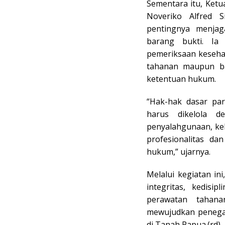
Sementara itu, Ketu
Noveriko Alfred S
pentingnya menjag
barang bukti. Ia
pemeriksaan keseha
tahanan maupun bar
ketentuan hukum.
“Hak-hak dasar par
harus dikelola d
penyalahgunaan, keh
profesionalitas d
hukum,” ujarnya.
Melalui kegiatan i
integritas, kedisi
perawatan tahan
mewujudkan penegak
di Tanah Papua.(rd)