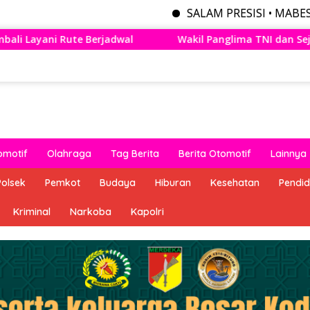
SALAM PRESISI • MABES POLRI MENY
Wakil Panglima TNI dan Sejumlah Pejabat Negara Terima War
omotif
Olahraga
Tag Berita
Berita Otomotif
Lainnya
Polsek
Pemkot
Budaya
Hiburan
Kesehatan
Pendid
Kriminal
Narkoba
Kapolri