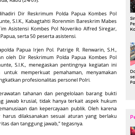
dihadiri Dir Reskrimum Polda Papua Kombes Pol
Si
nte, S.I.K., Kabagtahti Rorenmin Bareskrim Mabes
Pe
Tim Asistensi Kombes Pol Noveriko Alfred Siregar,
Ko
Pe
a Papua, serta 50 peserta asistensi.
d
Wi
olda Papua Irjen Pol. Patrige R. Renwarin, S.H.,
kan oleh Dir Reskrimum Polda Papua Kombes Pol
unte, S.I.K., menegaskan pentingnya kegiatan ini
Da
m untuk memperkuat pemahaman, menyamakan
s
ngkatkan profesionalitas personel Polri.
P
P
erawatan tahanan dan pengelolaan barang bukti
Ka
B
 jawab krusial, tidak hanya terkait aspek hukum
XI
kemanusiaan dan kepercayaan publik. Oleh karena
20
Ta
ur harus dilaksanakan sesuai aturan yang berlaku
P
itas dan tanggung jawab,” tegasnya.