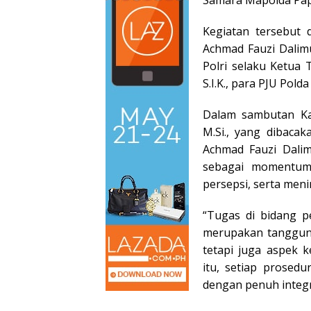
Kegiatan tersebut 
Achmad Fauzi Dalimu
Polri selaku Ketua 
S.I.K., para PJU Pold
Dalam sambutan Kap
M.Si., yang dibaca
Achmad Fauzi Dalim
sebagai momentu
persepsi, serta meni
“Tugas di bidang p
merupakan tanggung
tetapi juga aspek 
itu, setiap prosed
dengan penuh integr