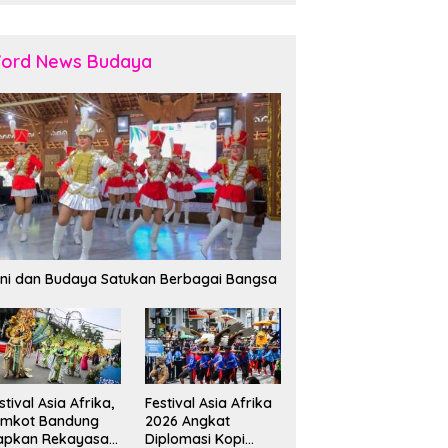
ord News Budaya
ni dan Budaya Satukan Berbagai Bangsa
stival Asia Afrika,
Festival Asia Afrika
emkot Bandung
2026 Angkat
apkan Rekayasa
Diplomasi Kopi