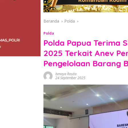
Beranda
Polda
Polda
Polda Papua Terima Su
2025 Terkait Anev P
Pengelolaan Barang B
Ismaya Rosita
24 September 2025