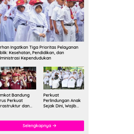
rhan Ingatkan Tiga Prioritas Pelayanan
blik: Kesehatan, Pendidikan, dan
ministrasi Kependudukan
emkot Bandung
Perkuat
rus Perkuat
Perlindungan Anak
frastruktur dan
Sejak Dini, Wajib
tu Pendidikan di
PAUD Satu Tahun
kolah
Jadi Fondasi Cegah
Kekerasan
Selengkapnya