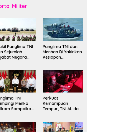
rtal Militer
kil Panglima TNI
Panglima TNI dan
n Sejumlah
Menhan RI Yakinkan
jabat Negara
Kesiapan
erima Warga
Interoperabilitas TNI
ehormatan dan
evet Korps
rinir
nglima TNI
Perkuat
ampingi Menko
Kemampuan
olkam Sampaikan
Tempur, TNI AL dan
mbauan Jaga
Russian Navy
ndusivitas
Sukses Gelar
angsa
Latihan ORRUDA
2026