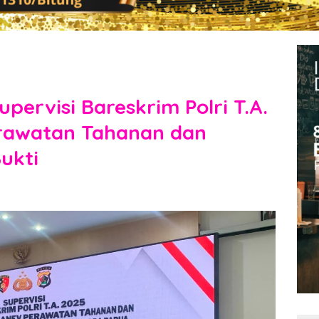
pervisi Bareskrim Polri T.A.
erawatan Tahanan dan
ukti