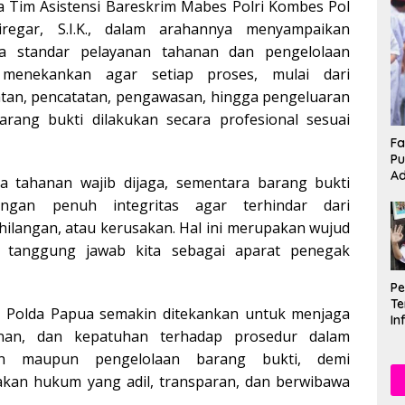
a Tim Asistensi Bareskrim Mabes Polri Kombes Pol
iregar, S.I.K., dalam arahannya menyampaikan
a standar pelayanan tahanan dan pengelolaan
 menekankan agar setiap proses, mulai dari
tan, pencatatan, pengawasan, hingga pengeluaran
ang bukti dilakukan secara profesional sesuai
Fa
Pu
Ad
a tahanan wajib dijaga, sementara barang bukti
engan penuh integritas agar terhindar dari
ilangan, atau kerusakan. Hal ini merupakan wujud
an tanggung jawab kita sebagai aparat penegak
P
Te
ni, Polda Papua semakin ditekankan untuk menjaga
In
plinan, dan kepatuhan terhadap prosedur dalam
Mu
Se
an maupun pengelolaan barang bukti, demi
an hukum yang adil, transparan, dan berwibawa