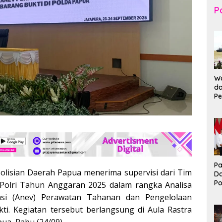
Po
Wa
da
Pe
T
K
Br
Ma
Pa
olisian Daerah Papua menerima supervisi dari Tim
D
P
Polri Tahun Anggaran 2025 dalam rangka Analisa
I
asi (Anev) Perawatan Tahanan dan Pengelolaan
Ko
ti. Kegiatan tersebut berlangsung di Aula Rastra
B
a, Rabu (24/09).