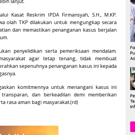
bih lanjut.
alui Kasat Reskrim IPDA Firmansyah, S.H., M.KP.
a olah TKP dilakukan untuk mengungkap secara
atian dan memastikan penanganan kasus berjalan
kum.
Fa
ukan penyelidikan serta pemeriksaan mendalam.
Pu
asyarakat agar tetap tenang, tidak membuat
Ad
yerahkan sepenuhnya penanganan kasus ini kepada
egasnya.
gaskan komitmennya untuk menangani kasus ini
, transparan, dan berkeadilan demi memberikan
P
Te
ta rasa aman bagi masyarakat.(rd)
In
Mu
Se