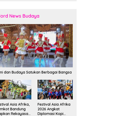
ord News Budaya
ni dan Budaya Satukan Berbagai Bangsa
stival Asia Afrika,
Festival Asia Afrika
emkot Bandung
2026 Angkat
apkan Rekayasa
Diplomasi Kopi