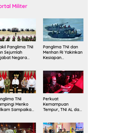
rtal Militer
kil Panglima TNI
Panglima TNI dan
n Sejumlah
Menhan RI Yakinkan
jabat Negara
Kesiapan
erima Warga
Interoperabilitas TNI
ehormatan dan
evet Korps
rinir
nglima TNI
Perkuat
ampingi Menko
Kemampuan
olkam Sampaikan
Tempur, TNI AL dan
mbauan Jaga
Russian Navy
ndusivitas
Sukses Gelar
angsa
Latihan ORRUDA
2026