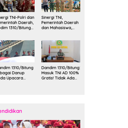
nergi TNI-Polri dan
Sinergi TNI,
merintah Daerah,
Pemerintah Daerah
dim 1310/Bitung
dan Mahasiswa,
rkuat Ketertiban
Kasdim 1310/Bitung
an Keamanan
Hadiri Penerimaan
layah Kota Bitung
Mahasiswa KKT
Unsrat Manado di
Kota Bitung
ndim 1310/Bitung
Dandim 1310/Bitung:
ebagai Danup
Masuk TNI AD 100%
ada Upacara
Gratis! Tidak Ada
emberangkatan
Calo, Pemuda
rya Bakti Skala
Bitung-Minut Silakan
esar Kodam
Daftar
II/Merdeka TA
26 ke Kepulauan
laud dan Sangihe
endidikan