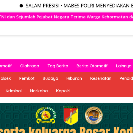
AM PRESISI • MABES POLRI MENYEDIAKAN BERBAGAI LAY
Terima Warga Kehormatan dan Brevet Korps Marinir
Pa
omotif
Olahraga
Tag Berita
Berita Otomotif
Lainnya
Polsek
Pemkot
Budaya
Hiburan
Kesehatan
Pendid
Kriminal
Narkoba
Kapolri