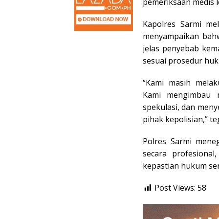
pemeriksaan medis le
Kapolres Sarmi mel
menyampaikan bahw
jelas penyebab kem
sesuai prosedur hu
“Kami masih melak
Kami mengimbau m
spekulasi, dan men
pihak kepolisian,” t
Polres Sarmi mene
secara profesional
kepastian hukum ser
Post Views:
58