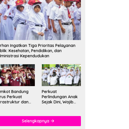
rhan Ingatkan Tiga Prioritas Pelayanan
blik: Kesehatan, Pendidikan, dan
ministrasi Kependudukan
emkot Bandung
Perkuat
rus Perkuat
Perlindungan Anak
frastruktur dan
Sejak Dini, Wajib
tu Pendidikan di
PAUD Satu Tahun
kolah
Jadi Fondasi Cegah
Kekerasan
Selengkapnya