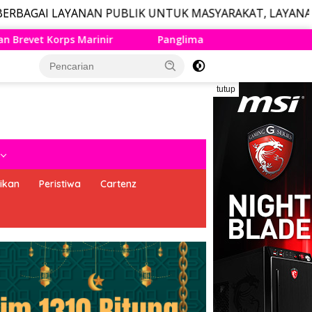
ANAN PUBLIK UNTUK MASYARAKAT, LAYANAN DARURAT CAL
nglima TNI dan Menhan RI Yakinkan Kesiapan Interoperabilitas
tutup
ikan
Peristiwa
Cartenz