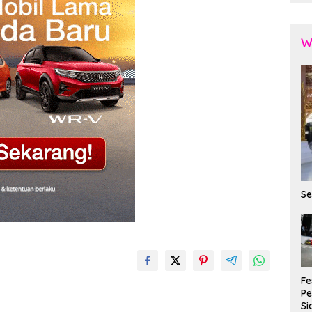
W
Se
Fe
P
Si