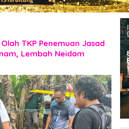
n Olah TKP Penemuan Jasad
tnam, Lembah Neidam