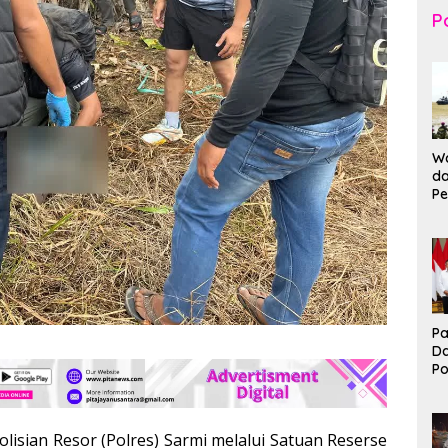
Po
Wa
da
Pe
T
K
Br
Ma
Pa
D
P
I
Ko
B
olisian Resor (Polres) Sarmi melalui Satuan Reserse