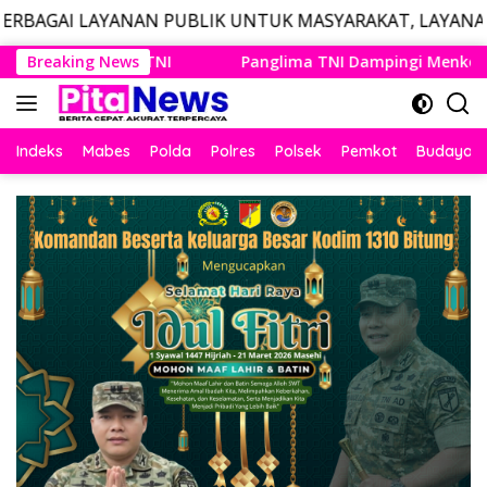
N PUBLIK UNTUK MASYARAKAT, LAYANAN DARURAT CALL 
Langsung
ma TNI Dampingi Menko Polkam Sampaikan Imbauan Jaga Kond
Breaking News
ke
konten
Indeks
Mabes
Polda
Polres
Polsek
Pemkot
Budaya