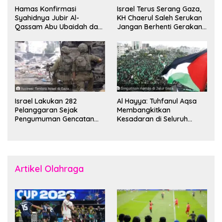
Hamas Konfirmasi
Israel Terus Serang Gaza,
Syahidnya Jubir Al-
KH Chaerul Saleh Serukan
Qassam Abu Ubaidah dan
Jangan Berhenti Gerakan
Komandan Mohammed
Boikot
Sinwar
Israel Lakukan 282
Al Hayya: Tuhfanul Aqsa
Pelanggaran Sejak
Membangkitkan
Pengumuman Gencatan
Kesadaran di Seluruh
Senjata
Dunia
Artikel Olahraga