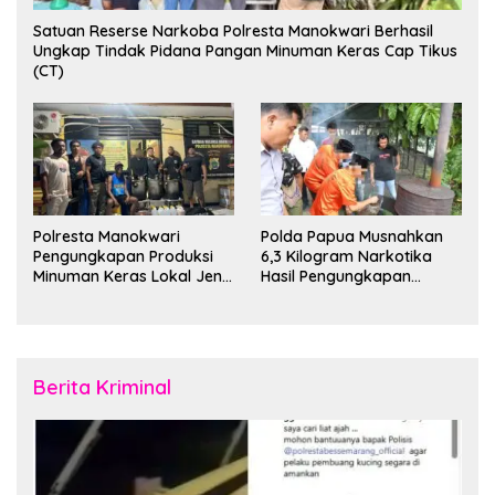
Satuan Reserse Narkoba Polresta Manokwari Berhasil
Ungkap Tindak Pidana Pangan Minuman Keras Cap Tikus
(CT)
Polresta Manokwari
Polda Papua Musnahkan
Pengungkapan Produksi
6,3 Kilogram Narkotika
Minuman Keras Lokal Jenis
Hasil Pengungkapan
Cap Tikus di Distrik Tanah
Jaringan Lintas Wilayah
Rubuh
Februari 2026
Berita Kriminal