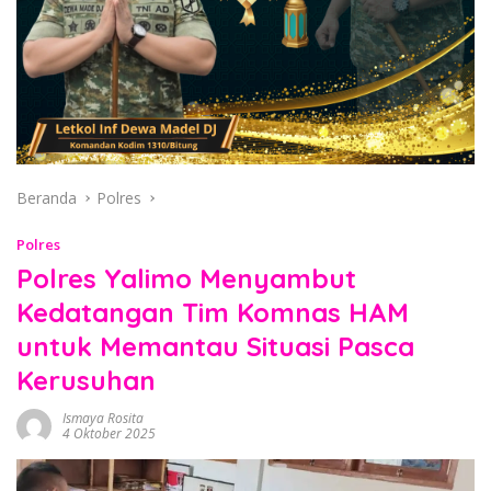
Beranda
Polres
Polres
Polres Yalimo Menyambut
Kedatangan Tim Komnas HAM
untuk Memantau Situasi Pasca
Kerusuhan
Ismaya Rosita
4 Oktober 2025