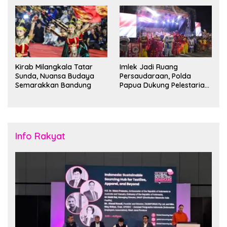
Kantong Parkir
Bandung Siap Sambut 25
Duta Besar
Kirab Milangkala Tatar
Imlek Jadi Ruang
Sunda, Nuansa Budaya
Persaudaraan, Polda
Semarakkan Bandung
Papua Dukung Pelestarian
Budaya di Tanah Papua
Info Rakyat