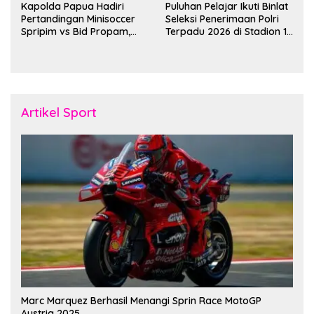
Kapolda Papua Hadiri
Puluhan Pelajar Ikuti Binlat
Pertandingan Minisoccer
Seleksi Penerimaan Polri
Spripim vs Bid Propam,
Terpadu 2026 di Stadion 16
Pererat Soliditas dan
November Fakfak
Kebersamaan Personel
Artikel Sport
Marc Marquez Berhasil Menangi Sprin Race MotoGP
Austria 2025