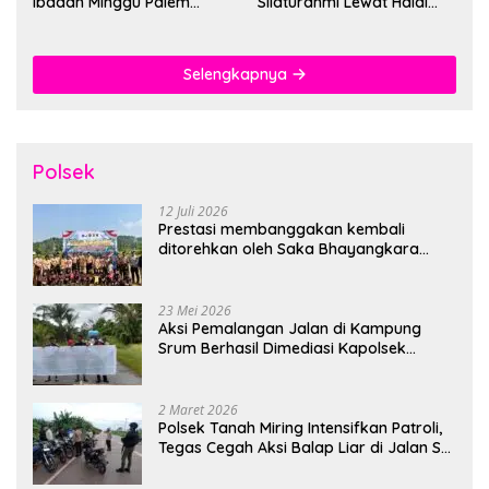
Ibadah Minggu Palem
Silaturahmi Lewat Halal
Berlangsung Aman dan
Bihalal
Khidmat
Selengkapnya
Polsek
12 Juli 2026
Prestasi membanggakan kembali
ditorehkan oleh Saka Bhayangkara
Polsek Banjarsari
23 Mei 2026
Aksi Pemalangan Jalan di Kampung
Srum Berhasil Dimediasi Kapolsek
Bonggo
2 Maret 2026
Polsek Tanah Miring Intensifkan Patroli,
Tegas Cegah Aksi Balap Liar di Jalan SP
7