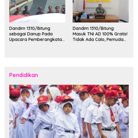
Dandim 1310/Bitung
Dandim 1310/Bitung:
sebagai Danup Pada
Masuk TNI AD 100% Gratis!
Upacara Pemberangkatan
Tidak Ada Calo, Pemuda
Karya Bakti Skala Besar
Bitung-Minut Silakan
Kodam XIII/Merdeka TA
Daftar
2026 ke Kepulauan Talaud
dan Sangihe
Pendidikan