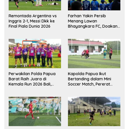
Remontada Argentina vs
Farhan Yakin Persib
Inggris 2-1, Messi Dkk ke
Menang Lawan
Final Piala Dunia 2026
Bhayangkara FC, Doakan
Kembali Jadi Juara Liga
Perwakilan Polda Papua
Kapolda Papua Ikut
Barat Raih Juara di
Bertanding dalam Mini
Kemala Run 2026 Bali,
Soccer Match, Pererat
Harumkan Nama Daerah
Kebersamaan Personel di
Bulan Ramadan