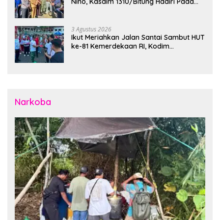
Nino, Kasdim 1310/Bitung Hadiri Pada
Apel Gelar Pasukan Penanggulangan
Bencana di Polres Bitung
3 Agustus 2026
Ikut Meriahkan Jalan Santai Sambut HUT
ke-81 Kemerdekaan RI, Kodim
1310/Bitung Bangun Semangat
Persatuan Bersama Pemerintah Daerah
dan Masyarakat
Narkoba