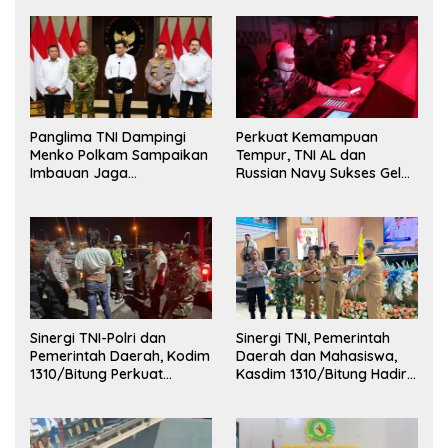
Korps Marinir
Panglima TNI Dampingi
Perkuat Kemampuan
Menko Polkam Sampaikan
Tempur, TNI AL dan
Imbauan Jaga
Russian Navy Sukses Gelar
Kondusivitas Bangsa
Latihan ORRUDA 2026
Sinergi TNI-Polri dan
Sinergi TNI, Pemerintah
Pemerintah Daerah, Kodim
Daerah dan Mahasiswa,
1310/Bitung Perkuat
Kasdim 1310/Bitung Hadiri
Ketertiban dan Keamanan
Penerimaan Mahasiswa
Wilayah Kota Bitung
KKT Unsrat Manado di
Kota Bitung