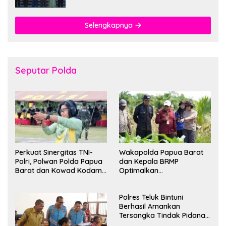
Selengkapnya
Seputar Polda
Perkuat Sinergitas TNI-
Wakapolda Papua Barat
Polri, Polwan Polda Papua
dan Kepala BRMP
Barat dan Kowad Kodam
Optimalkan
XVIII/Kasuari Gelar
Pengembangan Benih
Ekshibisi Menembak
Jagung untuk Ketahanan
Polres Teluk Bintuni
Persahabatan
Pangan Papua Barat
Berhasil Amankan
Tersangka Tindak Pidana
Pelecehan Seksual di