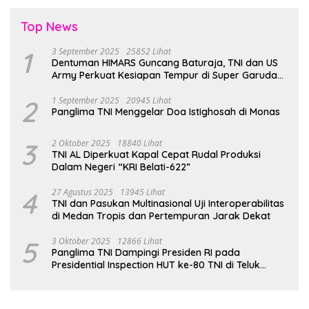
Top News
1
3 September 2025
25852 Lihat
Dentuman HIMARS Guncang Baturaja, TNI dan US
Army Perkuat Kesiapan Tempur di Super Garuda
Shield 2025
2
1 September 2025
20945 Lihat
Panglima TNI Menggelar Doa Istighosah di Monas
3
2 Oktober 2025
18840 Lihat
TNI AL Diperkuat Kapal Cepat Rudal Produksi
Dalam Negeri “KRI Belati-622”
4
27 Agustus 2025
13945 Lihat
TNI dan Pasukan Multinasional Uji Interoperabilitas
di Medan Tropis dan Pertempuran Jarak Dekat
5
3 Oktober 2025
12866 Lihat
Panglima TNI Dampingi Presiden RI pada
Presidential Inspection HUT ke-80 TNI di Teluk
Jakarta