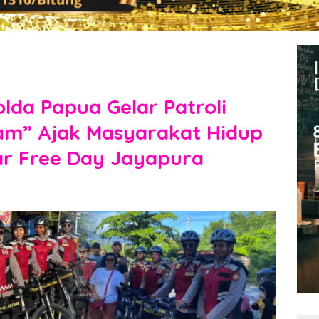
lda Papua Gelar Patroli
am” Ajak Masyarakat Hidup
Car Free Day Jayapura