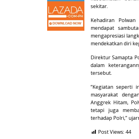
sekitar.
Kehadiran Polwan
mendapat sambutan
mengapresiasi langk
mendekatkan diri ke
Direktur Samapta Po
dalam keterangann
tersebut.
“Kegiatan seperti 
masyarakat dengan
Anggrek Hitam, Po
tetapi juga memb
terhadap Polri,” ujar
Post Views:
44