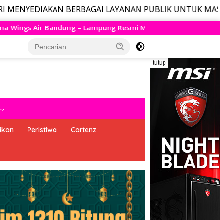
AN BERBAGAI LAYANAN PUBLIK UNTUK MASYARAKAT, LAYA
Resmi Mengudara, Husein Kembali Layani Rute Berjadwal
tutup
ikan
Peristiwa
Cartenz