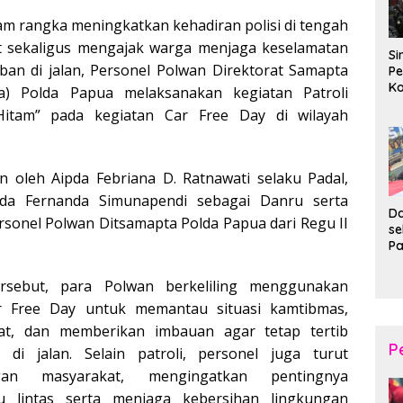
am rangka meningkatkan kehadiran polisi di tengah
t sekaligus mengajak warga menjaga keselamatan
Si
iban di jalan, Personel Polwan Direktorat Samapta
Pe
Ko
ta) Polda Papua melaksanakan kegiatan Patroli
Pe
itam” pada kegiatan Car Free Day di wilayah
d
Wi
in oleh Aipda Febriana D. Ratnawati selaku Padal,
da Fernanda Simunapendi sebagai Danru serta
Da
sonel Polwan Ditsamapta Polda Papua dari Regu II
s
P
P
Ka
rsebut, para Polwan berkeliling menggunakan
B
r Free Day untuk memantau situasi kamtibmas,
XI
20
t, dan memberikan imbauan agar tetap tertib
Ta
P
s di jalan. Selain patroli, personel juga turut
ngan masyarakat, mengingatkan pentingnya
lu lintas serta menjaga kebersihan lingkungan