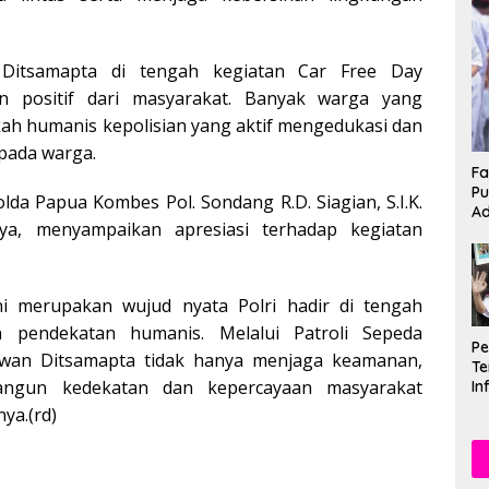
 Ditsamapta di tengah kegiatan Car Free Day
 positif dari masyarakat. Banyak warga yang
ah humanis kepolisian yang aktif mengedukasi dan
pada warga.
Fa
Pu
lda Papua Kombes Pol. Sondang R.D. Siagian, S.I.K.
Ad
ya, menyampaikan apresiasi terhadap kegiatan
ini merupakan wujud nyata Polri hadir di tengah
 pendekatan humanis. Melalui Patroli Sepeda
P
lwan Ditsamapta tidak hanya menjaga keamanan,
Te
angun kedekatan dan kepercayaan masyarakat
In
Mu
nya.(rd)
Se