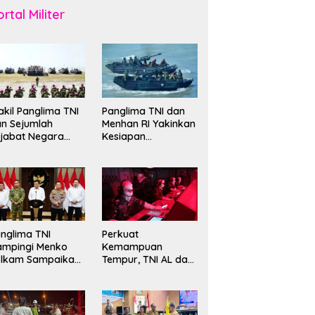
rtal Militer
kil Panglima TNI
Panglima TNI dan
n Sejumlah
Menhan RI Yakinkan
jabat Negara
Kesiapan
erima Warga
Interoperabilitas TNI
ehormatan dan
evet Korps
rinir
nglima TNI
Perkuat
ampingi Menko
Kemampuan
olkam Sampaikan
Tempur, TNI AL dan
mbauan Jaga
Russian Navy
ndusivitas
Sukses Gelar
angsa
Latihan ORRUDA
2026