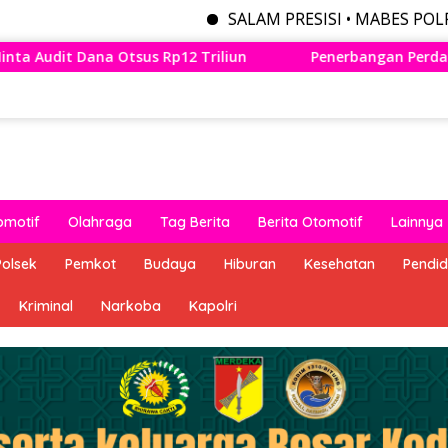
SALAM PRESISI • MABES POLRI MENYEDIAK
un
Penerbangan Perdana Wings Air Bandung – Lampung 
omotif
Olahraga
Tag Berita
Berita Otomotif
Lainnya
Polsek
Pemkot
Budaya
Hiburan
Kesehatan
Pendid
Kriminal
Narkoba
Kapolri