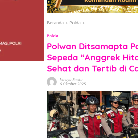
Beranda
Polda
Polda
Polwan Ditsamapta Po
Sepeda “Anggrek Hit
Sehat dan Tertib di 
Ismaya Rosita
6 Oktober 2025