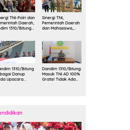
nergi TNI-Polri dan
Sinergi TNI,
merintah Daerah,
Pemerintah Daerah
dim 1310/Bitung
dan Mahasiswa,
rkuat Ketertiban
Kasdim 1310/Bitung
an Keamanan
Hadiri Penerimaan
layah Kota Bitung
Mahasiswa KKT
Unsrat Manado di
Kota Bitung
ndim 1310/Bitung
Dandim 1310/Bitung:
ebagai Danup
Masuk TNI AD 100%
ada Upacara
Gratis! Tidak Ada
emberangkatan
Calo, Pemuda
rya Bakti Skala
Bitung-Minut Silakan
esar Kodam
Daftar
II/Merdeka TA
26 ke Kepulauan
laud dan Sangihe
endidikan