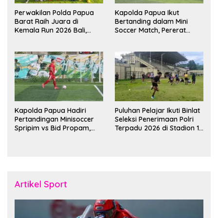
Perwakilan Polda Papua
Kapolda Papua Ikut
Barat Raih Juara di
Bertanding dalam Mini
Kemala Run 2026 Bali,
Soccer Match, Pererat
Harumkan Nama Daerah
Kebersamaan Personel di
Bulan Ramadan
Kapolda Papua Hadiri
Puluhan Pelajar Ikuti Binlat
Pertandingan Minisoccer
Seleksi Penerimaan Polri
Spripim vs Bid Propam,
Terpadu 2026 di Stadion 16
Pererat Soliditas dan
November Fakfak
Kebersamaan Personel
Artikel Sport