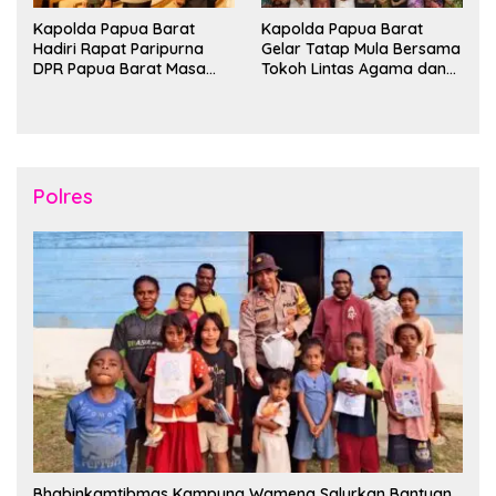
Kapolda Papua Barat
Kapolda Papua Barat
Hadiri Rapat Paripurna
Gelar Tatap Mula Bersama
DPR Papua Barat Masa
Tokoh Lintas Agama dan
Persidangan Ke-I
Kerukunan Keluarga Suku
Tahun2026
Nusantara di Manokwari
Polres
Bhabinkamtibmas Kampung Wamena Salurkan Bantuan