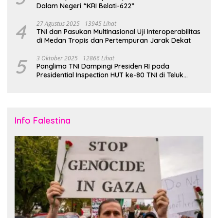
Dalam Negeri “KRI Belati-622”
4
27 Agustus 2025
13945 Lihat
TNI dan Pasukan Multinasional Uji Interoperabilitas
di Medan Tropis dan Pertempuran Jarak Dekat
5
3 Oktober 2025
12866 Lihat
Panglima TNI Dampingi Presiden RI pada
Presidential Inspection HUT ke-80 TNI di Teluk
Jakarta
Info Falestina