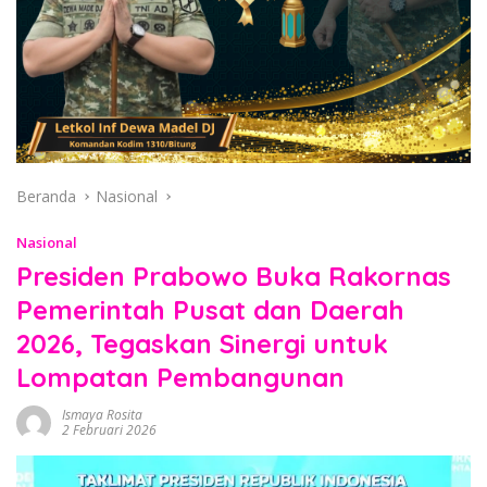
Beranda
Nasional
Nasional
Presiden Prabowo Buka Rakornas
Pemerintah Pusat dan Daerah
2026, Tegaskan Sinergi untuk
Lompatan Pembangunan
Ismaya Rosita
2 Februari 2026