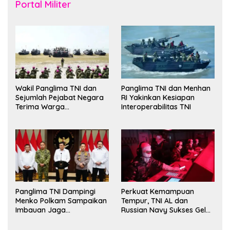
Portal Militer
Wakil Panglima TNI dan
Panglima TNI dan Menhan
Sejumlah Pejabat Negara
RI Yakinkan Kesiapan
Terima Warga
Interoperabilitas TNI
Kehormatan dan Brevet
Korps Marinir
Panglima TNI Dampingi
Perkuat Kemampuan
Menko Polkam Sampaikan
Tempur, TNI AL dan
Imbauan Jaga
Russian Navy Sukses Gelar
Kondusivitas Bangsa
Latihan ORRUDA 2026