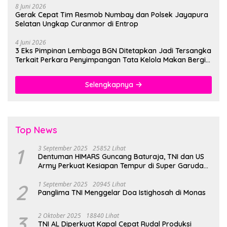
8 Juni 2026
Gerak Cepat Tim Resmob Numbay dan Polsek Jayapura
Selatan Ungkap Curanmor di Entrop
4 Juni 2026
3 Eks Pimpinan Lembaga BGN Ditetapkan Jadi Tersangka
Terkait Perkara Penyimpangan Tata Kelola Makan Bergizi
Gratis
Selengkapnya
Top News
1
3 September 2025
25852 Lihat
Dentuman HIMARS Guncang Baturaja, TNI dan US
Army Perkuat Kesiapan Tempur di Super Garuda
Shield 2025
2
1 September 2025
20945 Lihat
Panglima TNI Menggelar Doa Istighosah di Monas
3
2 Oktober 2025
18840 Lihat
TNI AL Diperkuat Kapal Cepat Rudal Produksi