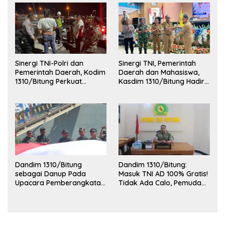
Sinergi TNI-Polri dan
Sinergi TNI, Pemerintah
Pemerintah Daerah, Kodim
Daerah dan Mahasiswa,
1310/Bitung Perkuat
Kasdim 1310/Bitung Hadiri
Ketertiban dan Keamanan
Penerimaan Mahasiswa
Wilayah Kota Bitung
KKT Unsrat Manado di
Kota Bitung
Dandim 1310/Bitung
Dandim 1310/Bitung:
sebagai Danup Pada
Masuk TNI AD 100% Gratis!
Upacara Pemberangkatan
Tidak Ada Calo, Pemuda
Karya Bakti Skala Besar
Bitung-Minut Silakan
Kodam XIII/Merdeka TA
Daftar
2026 ke Kepulauan Talaud
dan Sangihe