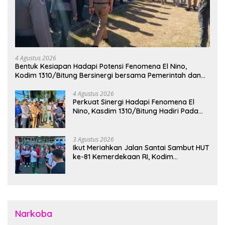
4 Agustus 2026
Bentuk Kesiapan Hadapi Potensi Fenomena El Nino,
Kodim 1310/Bitung Bersinergi bersama Pemerintah dan
Instansi Terkait Gelar Apel Kesiapsiagaan Tanggap
Bencana
4 Agustus 2026
Perkuat Sinergi Hadapi Fenomena El
Nino, Kasdim 1310/Bitung Hadiri Pada
Apel Gelar Pasukan Penanggulangan
Bencana di Polres Bitung
3 Agustus 2026
Ikut Meriahkan Jalan Santai Sambut HUT
ke-81 Kemerdekaan RI, Kodim
1310/Bitung Bangun Semangat
Persatuan Bersama Pemerintah Daerah
dan Masyarakat
Narkoba