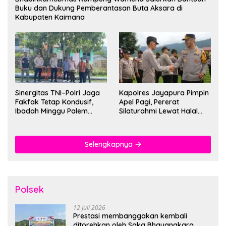
Buku dan Dukung Pemberantasan Buta Aksara di
Kabupaten Kaimana
Sinergitas TNI–Polri Jaga
Kapolres Jayapura Pimpin
Fakfak Tetap Kondusif,
Apel Pagi, Pererat
Ibadah Minggu Palem
Silaturahmi Lewat Halal
Berlangsung Aman dan
Bihalal
Khidmat
Selengkapnya
Polsek
12 Juli 2026
Prestasi membanggakan kembali
ditorehkan oleh Saka Bhayangkara