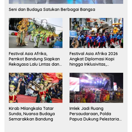
Seni dan Budaya Satukan Berbagai Bangsa
Festival Asia Afrika,
Festival Asia Afrika 2026
Pemkot Bandung Siapkan
Angkat Diplomasi Kopi
Rekayasa Lalu Lintas dan
hingga Inklusivitas,
Kantong Parkir
Bandung Siap Sambut 25
Duta Besar
Kirab Milangkala Tatar
Imlek Jadi Ruang
Sunda, Nuansa Budaya
Persaudaraan, Polda
Semarakkan Bandung
Papua Dukung Pelestarian
Budaya di Tanah Papua