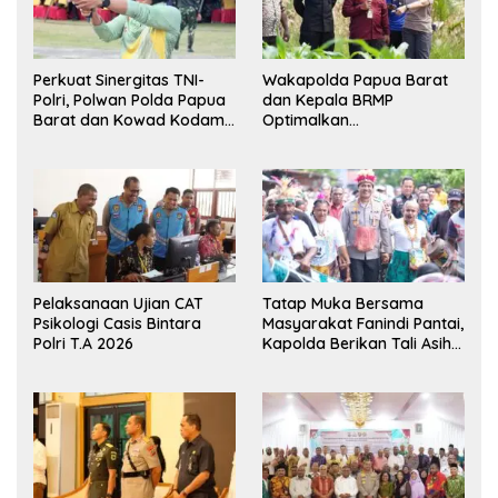
Perkuat Sinergitas TNI-
Wakapolda Papua Barat
Polri, Polwan Polda Papua
dan Kepala BRMP
Barat dan Kowad Kodam
Optimalkan
XVIII/Kasuari Gelar
Pengembangan Benih
Ekshibisi Menembak
Jagung untuk Ketahanan
Persahabatan
Pangan Papua Barat
Pelaksanaan Ujian CAT
Tatap Muka Bersama
Psikologi Casis Bintara
Masyarakat Fanindi Pantai,
Polri T.A 2026
Kapolda Berikan Tali Asih
dan Bakti Kesehatan