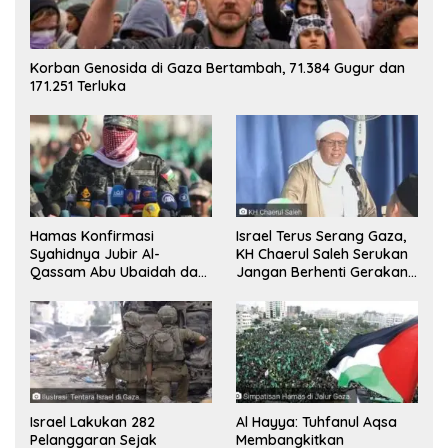
Korban Genosida di Gaza Bertambah, 71.384 Gugur dan
171.251 Terluka
Hamas Konfirmasi
Israel Terus Serang Gaza,
Syahidnya Jubir Al-
KH Chaerul Saleh Serukan
Qassam Abu Ubaidah dan
Jangan Berhenti Gerakan
Komandan Mohammed
Boikot
Sinwar
Israel Lakukan 282
Al Hayya: Tuhfanul Aqsa
Pelanggaran Sejak
Membangkitkan