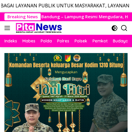
PUBLIK UNTUK MASYARAKAT, LAYANAN DARURAT CALL CE
Langsung
ampung Resmi Mengudara, Husein Kembali Layani Rute Berjadw
Breaking News
ke
konten
Indeks
Mabes
Polda
Polres
Polsek
Pemkot
Budaya