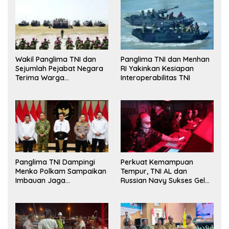
Wakil Panglima TNI dan
Panglima TNI dan Menhan
Sejumlah Pejabat Negara
RI Yakinkan Kesiapan
Terima Warga
Interoperabilitas TNI
Kehormatan dan Brevet
Korps Marinir
Panglima TNI Dampingi
Perkuat Kemampuan
Menko Polkam Sampaikan
Tempur, TNI AL dan
Imbauan Jaga
Russian Navy Sukses Gelar
Kondusivitas Bangsa
Latihan ORRUDA 2026