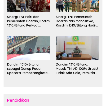
Sinergi TNI-Polri dan
Sinergi TNI, Pemerintah
Pemerintah Daerah, Kodim
Daerah dan Mahasiswa,
1310/Bitung Perkuat
Kasdim 1310/Bitung Hadiri
Ketertiban dan Keamanan
Penerimaan Mahasiswa
Wilayah Kota Bitung
KKT Unsrat Manado di
Kota Bitung
Dandim 1310/Bitung
Dandim 1310/Bitung:
sebagai Danup Pada
Masuk TNI AD 100% Gratis!
Upacara Pemberangkatan
Tidak Ada Calo, Pemuda
Karya Bakti Skala Besar
Bitung-Minut Silakan
Kodam XIII/Merdeka TA
Daftar
2026 ke Kepulauan Talaud
dan Sangihe
Pendidikan