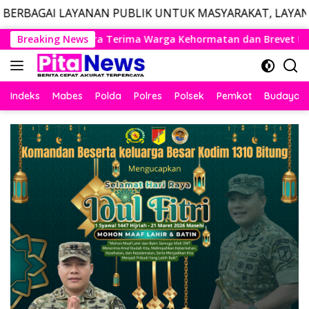
NAN PUBLIK UNTUK MASYARAKAT, LAYANAN DARURAT CAL
Langsung
a Kehormatan dan Brevet Korps Marinir
Breaking News
Panglima TNI d
ke
konten
Indeks
Mabes
Polda
Polres
Polsek
Pemkot
Budaya