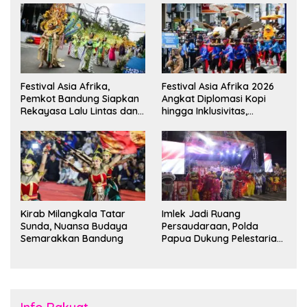
Festival Asia Afrika,
Festival Asia Afrika 2026
Pemkot Bandung Siapkan
Angkat Diplomasi Kopi
Rekayasa Lalu Lintas dan
hingga Inklusivitas,
Kantong Parkir
Bandung Siap Sambut 25
Duta Besar
Kirab Milangkala Tatar
Imlek Jadi Ruang
Sunda, Nuansa Budaya
Persaudaraan, Polda
Semarakkan Bandung
Papua Dukung Pelestarian
Budaya di Tanah Papua