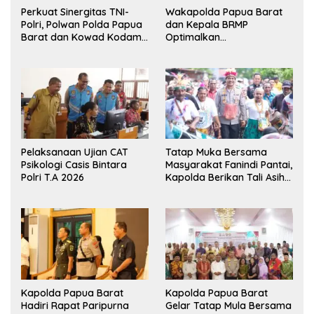
Perkuat Sinergitas TNI-
Wakapolda Papua Barat
Polri, Polwan Polda Papua
dan Kepala BRMP
Barat dan Kowad Kodam
Optimalkan
XVIII/Kasuari Gelar
Pengembangan Benih
Ekshibisi Menembak
Jagung untuk Ketahanan
Persahabatan
Pangan Papua Barat
Pelaksanaan Ujian CAT
Tatap Muka Bersama
Psikologi Casis Bintara
Masyarakat Fanindi Pantai,
Polri T.A 2026
Kapolda Berikan Tali Asih
dan Bakti Kesehatan
Kapolda Papua Barat
Kapolda Papua Barat
Hadiri Rapat Paripurna
Gelar Tatap Mula Bersama