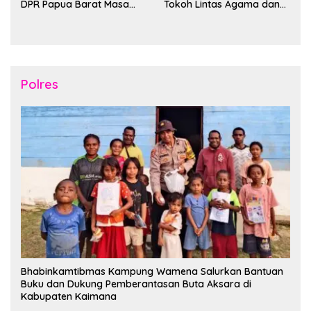
DPR Papua Barat Masa
Tokoh Lintas Agama dan
Persidangan Ke-I
Kerukunan Keluarga Suku
Tahun2026
Nusantara di Manokwari
Polres
Bhabinkamtibmas Kampung Wamena Salurkan Bantuan
Buku dan Dukung Pemberantasan Buta Aksara di
Kabupaten Kaimana