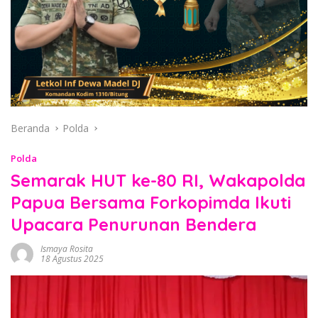
Beranda
Polda
Polda
Semarak HUT ke-80 RI, Wakapolda
Papua Bersama Forkopimda Ikuti
Upacara Penurunan Bendera
Ismaya Rosita
18 Agustus 2025