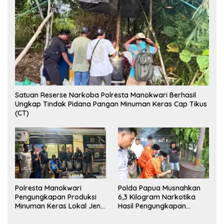
Satuan Reserse Narkoba Polresta Manokwari Berhasil
Ungkap Tindak Pidana Pangan Minuman Keras Cap Tikus
(CT)
Polresta Manokwari
Polda Papua Musnahkan
Pengungkapan Produksi
6,3 Kilogram Narkotika
Minuman Keras Lokal Jenis
Hasil Pengungkapan
Cap Tikus di Distrik Tanah
Jaringan Lintas Wilayah
Rubuh
Februari 2026