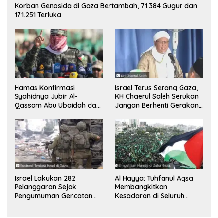
Korban Genosida di Gaza Bertambah, 71.384 Gugur dan
171.251 Terluka
Hamas Konfirmasi
Israel Terus Serang Gaza,
Syahidnya Jubir Al-
KH Chaerul Saleh Serukan
Qassam Abu Ubaidah dan
Jangan Berhenti Gerakan
Komandan Mohammed
Boikot
Sinwar
Israel Lakukan 282
Al Hayya: Tuhfanul Aqsa
Pelanggaran Sejak
Membangkitkan
Pengumuman Gencatan
Kesadaran di Seluruh
Senjata
Dunia