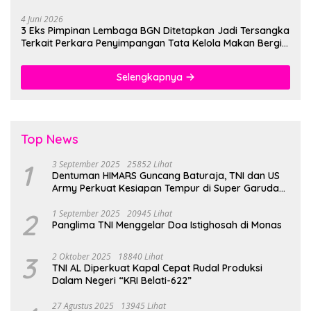
4 Juni 2026
3 Eks Pimpinan Lembaga BGN Ditetapkan Jadi Tersangka
Terkait Perkara Penyimpangan Tata Kelola Makan Bergizi
Gratis
Selengkapnya
Top News
1
3 September 2025
25852 Lihat
Dentuman HIMARS Guncang Baturaja, TNI dan US
Army Perkuat Kesiapan Tempur di Super Garuda
Shield 2025
2
1 September 2025
20945 Lihat
Panglima TNI Menggelar Doa Istighosah di Monas
3
2 Oktober 2025
18840 Lihat
TNI AL Diperkuat Kapal Cepat Rudal Produksi
Dalam Negeri “KRI Belati-622”
27 Agustus 2025
13945 Lihat