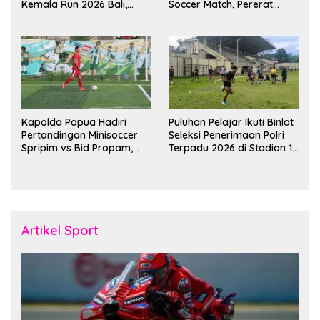
Kemala Run 2026 Bali,
Soccer Match, Pererat
Harumkan Nama Daerah
Kebersamaan Personel di
Bulan Ramadan
Kapolda Papua Hadiri
Puluhan Pelajar Ikuti Binlat
Pertandingan Minisoccer
Seleksi Penerimaan Polri
Spripim vs Bid Propam,
Terpadu 2026 di Stadion 16
Pererat Soliditas dan
November Fakfak
Kebersamaan Personel
Artikel Sport