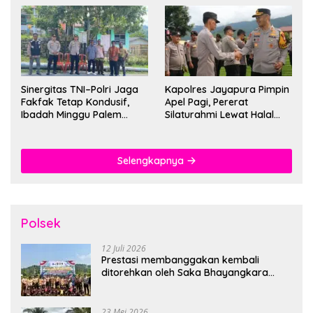
Sinergitas TNI–Polri Jaga
Kapolres Jayapura Pimpin
Fakfak Tetap Kondusif,
Apel Pagi, Pererat
Ibadah Minggu Palem
Silaturahmi Lewat Halal
Berlangsung Aman dan
Bihalal
Khidmat
Selengkapnya
Polsek
12 Juli 2026
Prestasi membanggakan kembali
ditorehkan oleh Saka Bhayangkara
Polsek Banjarsari
23 Mei 2026