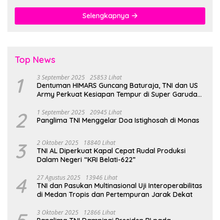
Gratis
Selengkapnya
Top News
1
3 September 2025
25853 Lihat
Dentuman HIMARS Guncang Baturaja, TNI dan US
Army Perkuat Kesiapan Tempur di Super Garuda
Shield 2025
2
1 September 2025
20945 Lihat
Panglima TNI Menggelar Doa Istighosah di Monas
3
2 Oktober 2025
18840 Lihat
TNI AL Diperkuat Kapal Cepat Rudal Produksi
Dalam Negeri “KRI Belati-622”
4
27 Agustus 2025
13946 Lihat
TNI dan Pasukan Multinasional Uji Interoperabilitas
di Medan Tropis dan Pertempuran Jarak Dekat
3 Oktober 2025
12866 Lihat