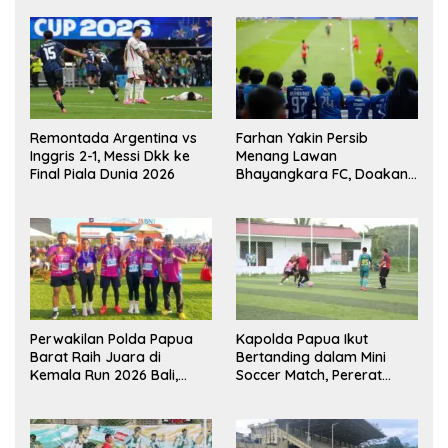
Remontada Argentina vs
Farhan Yakin Persib
Inggris 2-1, Messi Dkk ke
Menang Lawan
Final Piala Dunia 2026
Bhayangkara FC, Doakan
Kembali Jadi Juara Liga
Perwakilan Polda Papua
Kapolda Papua Ikut
Barat Raih Juara di
Bertanding dalam Mini
Kemala Run 2026 Bali,
Soccer Match, Pererat
Harumkan Nama Daerah
Kebersamaan Personel di
Bulan Ramadan