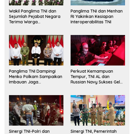
Wakil Panglima TNI dan
Panglima TNI dan Menhan
Sejumlah Pejabat Negara
RI Yakinkan Kesiapan
Terima Warga
Interoperabilitas TNI
Kehormatan dan Brevet
Korps Marinir
Panglima TNI Dampingi
Perkuat Kemampuan
Menko Polkam Sampaikan
Tempur, TNI AL dan
Imbauan Jaga
Russian Navy Sukses Gelar
Kondusivitas Bangsa
Latihan ORRUDA 2026
Sinergi TNI-Polri dan
Sinergi TNI, Pemerintah