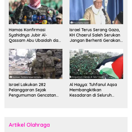
Hamas Konfirmasi
Israel Terus Serang Gaza,
Syahidnya Jubir Al-
KH Chaerul Saleh Serukan
Qassam Abu Ubaidah dan
Jangan Berhenti Gerakan
Komandan Mohammed
Boikot
Sinwar
Israel Lakukan 282
Al Hayya: Tuhfanul Aqsa
Pelanggaran Sejak
Membangkitkan
Pengumuman Gencatan
Kesadaran di Seluruh
Senjata
Dunia
Artikel Olahraga