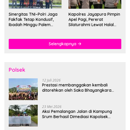
Sinergitas TNI–Polri Jaga
Kapolres Jayapura Pimpin
Fakfak Tetap Kondusif,
Apel Pagi, Pererat
Ibadah Minggu Palem
Silaturahmi Lewat Halal
Berlangsung Aman dan
Bihalal
Khidmat
Selengkapnya
Polsek
12 Juli 2026
Prestasi membanggakan kembali
ditorehkan oleh Saka Bhayangkara
Polsek Banjarsari
23 Mei 2026
Aksi Pemalangan Jalan di Kampung
Srum Berhasil Dimediasi Kapolsek
Bonggo