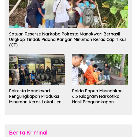
Satuan Reserse Narkoba Polresta Manokwari Berhasil
Ungkap Tindak Pidana Pangan Minuman Keras Cap Tikus
(CT)
Polresta Manokwari
Polda Papua Musnahkan
Pengungkapan Produksi
6,3 Kilogram Narkotika
Minuman Keras Lokal Jenis
Hasil Pengungkapan
Cap Tikus di Distrik Tanah
Jaringan Lintas Wilayah
Rubuh
Februari 2026
Berita Kriminal