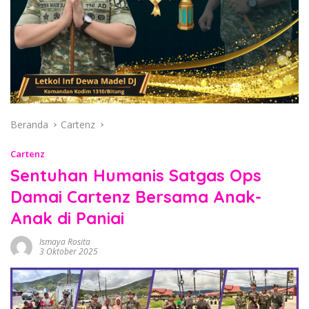
Beranda
Cartenz
Cartenz
Sentuhan Humanis Satgas Ops
Damai Cartenz Bersama Anak-
Anak di Paniai
Ismaya Rosita
3 Oktober 2025