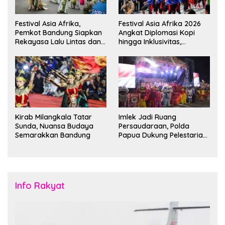
Festival Asia Afrika,
Festival Asia Afrika 2026
Pemkot Bandung Siapkan
Angkat Diplomasi Kopi
Rekayasa Lalu Lintas dan
hingga Inklusivitas,
Kantong Parkir
Bandung Siap Sambut 25
Duta Besar
Kirab Milangkala Tatar
Imlek Jadi Ruang
Sunda, Nuansa Budaya
Persaudaraan, Polda
Semarakkan Bandung
Papua Dukung Pelestarian
Budaya di Tanah Papua
Info Rakyat