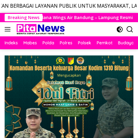
AYANAN PUBLIK UNTUK MASYARAKAT, LAYANAN DARURAT 
Langsung
r Bandung – Lampung Resmi Mengudara, Husein Kembali Layani
Breaking News
ke
konten
Indeks
Mabes
Polda
Polres
Polsek
Pemkot
Budaya