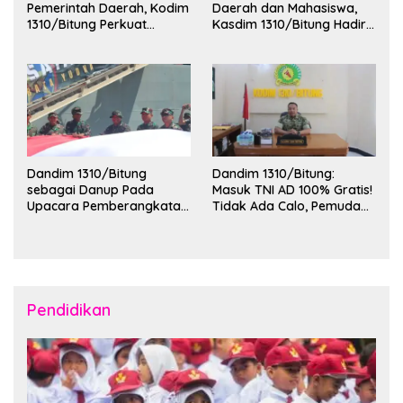
Pemerintah Daerah, Kodim
Daerah dan Mahasiswa,
1310/Bitung Perkuat
Kasdim 1310/Bitung Hadiri
Ketertiban dan Keamanan
Penerimaan Mahasiswa
Wilayah Kota Bitung
KKT Unsrat Manado di
Kota Bitung
Dandim 1310/Bitung
Dandim 1310/Bitung:
sebagai Danup Pada
Masuk TNI AD 100% Gratis!
Upacara Pemberangkatan
Tidak Ada Calo, Pemuda
Karya Bakti Skala Besar
Bitung-Minut Silakan
Kodam XIII/Merdeka TA
Daftar
2026 ke Kepulauan Talaud
dan Sangihe
Pendidikan