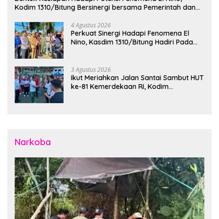
Kodim 1310/Bitung Bersinergi bersama Pemerintah dan
Instansi Terkait Gelar Apel Kesiapsiagaan Tanggap
Bencana
4 Agustus 2026
Perkuat Sinergi Hadapi Fenomena El
Nino, Kasdim 1310/Bitung Hadiri Pada
Apel Gelar Pasukan Penanggulangan
Bencana di Polres Bitung
3 Agustus 2026
Ikut Meriahkan Jalan Santai Sambut HUT
ke-81 Kemerdekaan RI, Kodim
1310/Bitung Bangun Semangat
Persatuan Bersama Pemerintah Daerah
dan Masyarakat
Narkoba