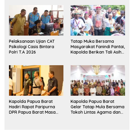
Ekshibisi Menembak
Jagung untuk Ketahanan
Persahabatan
Pangan Papua Barat
Pelaksanaan Ujian CAT
Tatap Muka Bersama
Psikologi Casis Bintara
Masyarakat Fanindi Pantai,
Polri T.A 2026
Kapolda Berikan Tali Asih
dan Bakti Kesehatan
Kapolda Papua Barat
Kapolda Papua Barat
Hadiri Rapat Paripurna
Gelar Tatap Mula Bersama
DPR Papua Barat Masa
Tokoh Lintas Agama dan
Persidangan Ke-I
Kerukunan Keluarga Suku
Tahun2026
Nusantara di Manokwari