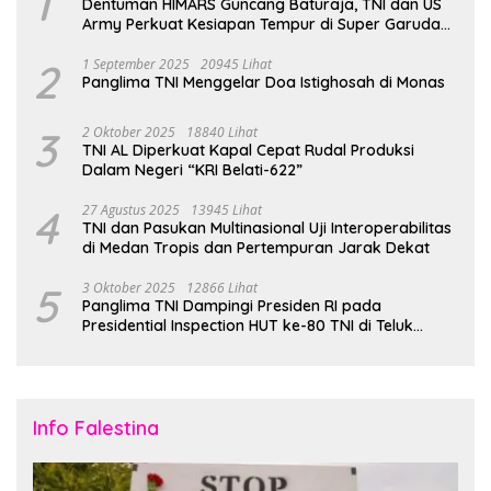
1
Dentuman HIMARS Guncang Baturaja, TNI dan US
Army Perkuat Kesiapan Tempur di Super Garuda
Shield 2025
2
1 September 2025
20945 Lihat
Panglima TNI Menggelar Doa Istighosah di Monas
3
2 Oktober 2025
18840 Lihat
TNI AL Diperkuat Kapal Cepat Rudal Produksi
Dalam Negeri “KRI Belati-622”
4
27 Agustus 2025
13945 Lihat
TNI dan Pasukan Multinasional Uji Interoperabilitas
di Medan Tropis dan Pertempuran Jarak Dekat
5
3 Oktober 2025
12866 Lihat
Panglima TNI Dampingi Presiden RI pada
Presidential Inspection HUT ke-80 TNI di Teluk
Jakarta
Info Falestina