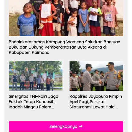
Bhabinkamtibmas Kampung Wamena Salurkan Bantuan
Buku dan Dukung Pemberantasan Buta Aksara di
Kabupaten Kaimana
Sinergitas TNI–Polri Jaga
Kapolres Jayapura Pimpin
Fakfak Tetap Kondusif,
Apel Pagi, Pererat
Ibadah Minggu Palem
Silaturahmi Lewat Halal
Berlangsung Aman dan
Bihalal
Khidmat
Selengkapnya