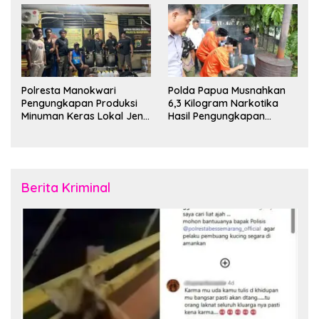
Polresta Manokwari
Polda Papua Musnahkan
Pengungkapan Produksi
6,3 Kilogram Narkotika
Minuman Keras Lokal Jenis
Hasil Pengungkapan
Cap Tikus di Distrik Tanah
Jaringan Lintas Wilayah
Rubuh
Februari 2026
Berita Kriminal