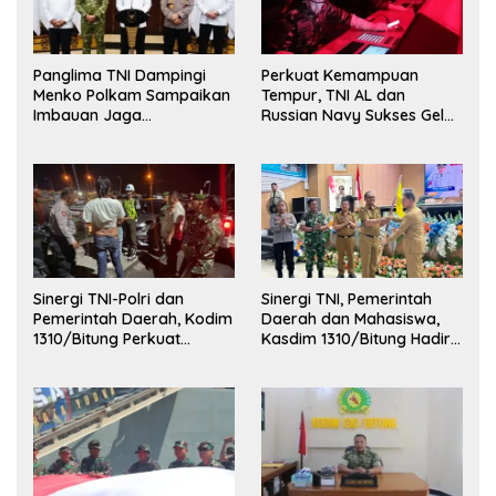
Panglima TNI Dampingi
Perkuat Kemampuan
Menko Polkam Sampaikan
Tempur, TNI AL dan
Imbauan Jaga
Russian Navy Sukses Gelar
Kondusivitas Bangsa
Latihan ORRUDA 2026
Sinergi TNI-Polri dan
Sinergi TNI, Pemerintah
Pemerintah Daerah, Kodim
Daerah dan Mahasiswa,
1310/Bitung Perkuat
Kasdim 1310/Bitung Hadiri
Ketertiban dan Keamanan
Penerimaan Mahasiswa
Wilayah Kota Bitung
KKT Unsrat Manado di
Kota Bitung