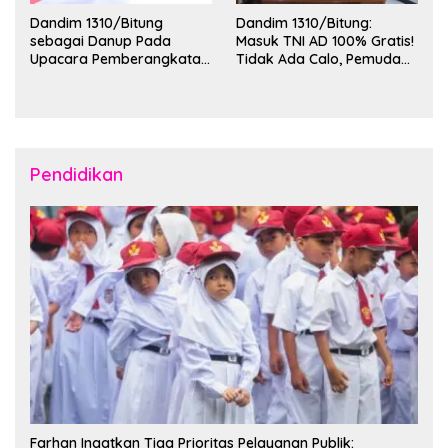
Dandim 1310/Bitung
Dandim 1310/Bitung:
sebagai Danup Pada
Masuk TNI AD 100% Gratis!
Upacara Pemberangkatan
Tidak Ada Calo, Pemuda
Karya Bakti Skala Besar
Bitung-Minut Silakan
Kodam XIII/Merdeka TA
Daftar
2026 ke Kepulauan Talaud
dan Sangihe
Pendidikan
Farhan Ingatkan Tiga Prioritas Pelayanan Publik: