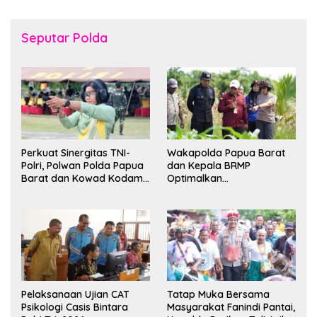
Seputar Polda
Perkuat Sinergitas TNI-
Wakapolda Papua Barat
Polri, Polwan Polda Papua
dan Kepala BRMP
Barat dan Kowad Kodam
Optimalkan
XVIII/Kasuari Gelar
Pengembangan Benih
Ekshibisi Menembak
Jagung untuk Ketahanan
Persahabatan
Pangan Papua Barat
Pelaksanaan Ujian CAT
Tatap Muka Bersama
Psikologi Casis Bintara
Masyarakat Fanindi Pantai,