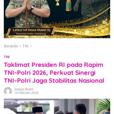
Beranda
TNI
TNI
Taklimat Presiden RI pada Rapim
TNI–Polri 2026, Perkuat Sinergi
TNI–Polri Jaga Stabilitas Nasional
Ismaya Rosita
10 Februari 2026