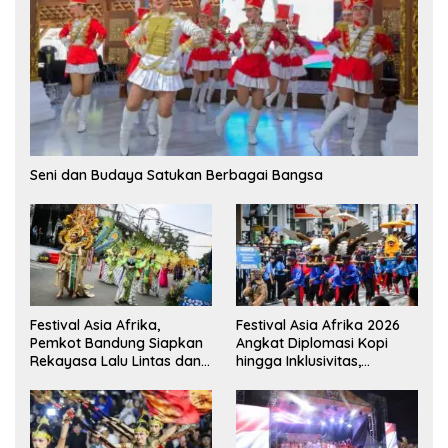
Seni dan Budaya Satukan Berbagai Bangsa
Festival Asia Afrika,
Festival Asia Afrika 2026
Pemkot Bandung Siapkan
Angkat Diplomasi Kopi
Rekayasa Lalu Lintas dan
hingga Inklusivitas,
Kantong Parkir
Bandung Siap Sambut 25
Duta Besar