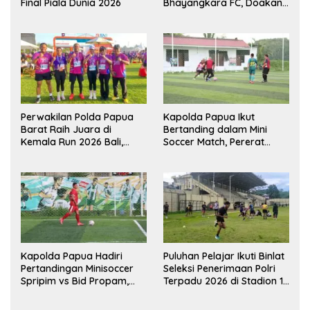
Final Piala Dunia 2026
Bhayangkara FC, Doakan
Kembali Jadi Juara Liga
Perwakilan Polda Papua
Kapolda Papua Ikut
Barat Raih Juara di
Bertanding dalam Mini
Kemala Run 2026 Bali,
Soccer Match, Pererat
Harumkan Nama Daerah
Kebersamaan Personel di
Bulan Ramadan
Kapolda Papua Hadiri
Puluhan Pelajar Ikuti Binlat
Pertandingan Minisoccer
Seleksi Penerimaan Polri
Spripim vs Bid Propam,
Terpadu 2026 di Stadion 16
Pererat Soliditas dan
November Fakfak
Kebersamaan Personel