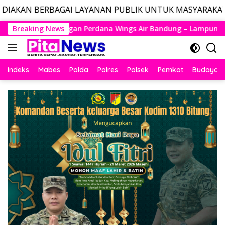
AI LAYANAN PUBLIK UNTUK MASYARAKAT, LAYANAN DARUR
Langsung
Wings Air Bandung – Lampung Resmi Mengudara, Husein Kembal
Breaking News
ke
konten
Indeks
Mabes
Polda
Polres
Polsek
Pemkot
Budaya