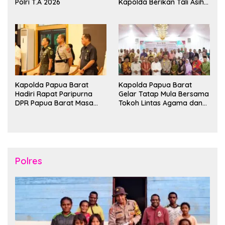
Polri T.A 2026
Kapolda Berikan Tali Asih
dan Bakti Kesehatan
Kapolda Papua Barat
Kapolda Papua Barat
Hadiri Rapat Paripurna
Gelar Tatap Mula Bersama
DPR Papua Barat Masa
Tokoh Lintas Agama dan
Persidangan Ke-I
Kerukunan Keluarga Suku
Tahun2026
Nusantara di Manokwari
Polres