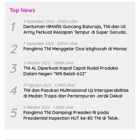
Top News
1
3 September 2025
25852 Lihat
Dentuman HIMARS Guncang Baturaja, TNI dan US
Army Perkuat Kesiapan Tempur di Super Garuda
Shield 2025
2
1 September 2025
20945 Lihat
Panglima TNI Menggelar Doa Istighosah di Monas
3
2 Oktober 2025
18840 Lihat
TNI AL Diperkuat Kapal Cepat Rudal Produksi
Dalam Negeri “KRI Belati-622”
4
27 Agustus 2025
13945 Lihat
TNI dan Pasukan Multinasional Uji Interoperabilitas
di Medan Tropis dan Pertempuran Jarak Dekat
5
3 Oktober 2025
12866 Lihat
Panglima TNI Dampingi Presiden RI pada
Presidential Inspection HUT ke-80 TNI di Teluk
Jakarta