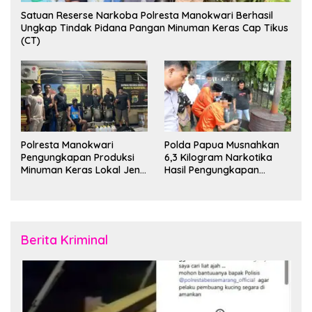
Satuan Reserse Narkoba Polresta Manokwari Berhasil
Ungkap Tindak Pidana Pangan Minuman Keras Cap Tikus
(CT)
Polresta Manokwari
Polda Papua Musnahkan
Pengungkapan Produksi
6,3 Kilogram Narkotika
Minuman Keras Lokal Jenis
Hasil Pengungkapan
Cap Tikus di Distrik Tanah
Jaringan Lintas Wilayah
Rubuh
Februari 2026
Berita Kriminal