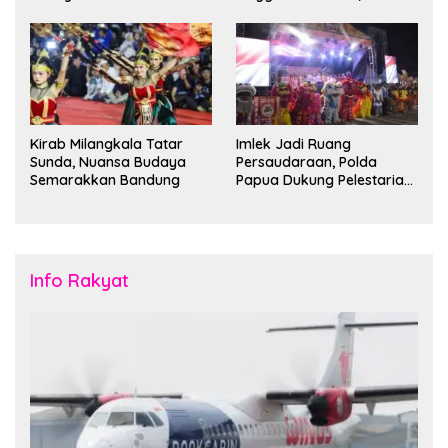
Kantong Parkir
Bandung Siap Sambut 25
Duta Besar
Kirab Milangkala Tatar
Imlek Jadi Ruang
Sunda, Nuansa Budaya
Persaudaraan, Polda
Semarakkan Bandung
Papua Dukung Pelestarian
Budaya di Tanah Papua
Info Rakyat