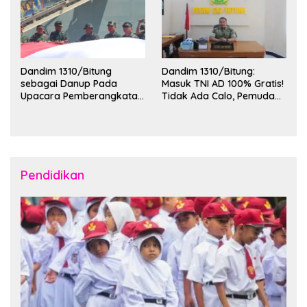
Dandim 1310/Bitung
Dandim 1310/Bitung:
sebagai Danup Pada
Masuk TNI AD 100% Gratis!
Upacara Pemberangkatan
Tidak Ada Calo, Pemuda
Karya Bakti Skala Besar
Bitung-Minut Silakan
Kodam XIII/Merdeka TA
Daftar
2026 ke Kepulauan Talaud
dan Sangihe
Pendidikan