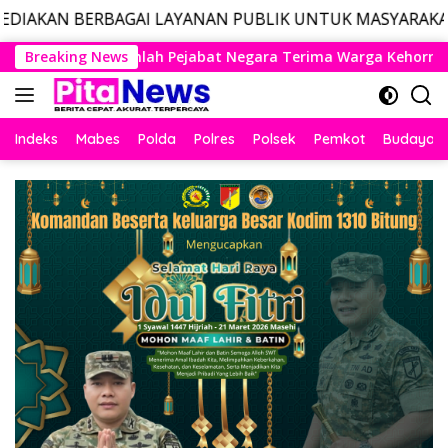
GAI LAYANAN PUBLIK UNTUK MASYARAKAT, LAYANAN DARU
Langsung
gara Terima Warga Kehormatan dan Brevet Korps Marinir
Breaking News
ke
konten
Indeks
Mabes
Polda
Polres
Polsek
Pemkot
Budaya