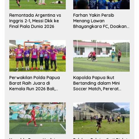
Remontada Argentina vs
Farhan Yakin Persib
Inggris 2-1, Messi Dkk ke
Menang Lawan
Final Piala Dunia 2026
Bhayangkara FC, Doakan
Kembali Jadi Juara Liga
Perwakilan Polda Papua
Kapolda Papua Ikut
Barat Raih Juara di
Bertanding dalam Mini
Kemala Run 2026 Bali,
Soccer Match, Pererat
Harumkan Nama Daerah
Kebersamaan Personel di
Bulan Ramadan