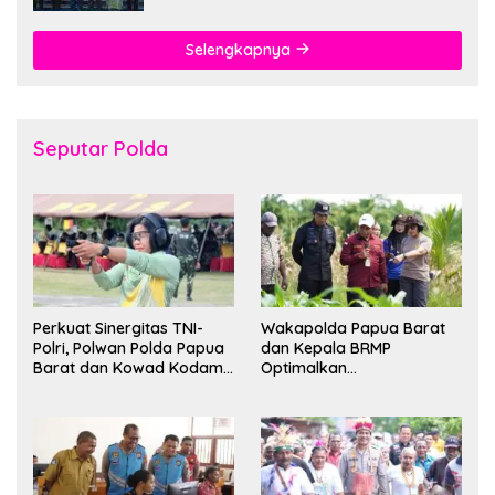
Selengkapnya
Seputar Polda
Perkuat Sinergitas TNI-
Wakapolda Papua Barat
Polri, Polwan Polda Papua
dan Kepala BRMP
Barat dan Kowad Kodam
Optimalkan
XVIII/Kasuari Gelar
Pengembangan Benih
Ekshibisi Menembak
Jagung untuk Ketahanan
Persahabatan
Pangan Papua Barat