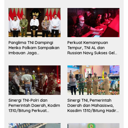
Kehormatan dan Brevet
Korps Marinir
Panglima TNI Dampingi
Perkuat Kemampuan
Menko Polkam Sampaikan
Tempur, TNI AL dan
Imbauan Jaga
Russian Navy Sukses Gelar
Kondusivitas Bangsa
Latihan ORRUDA 2026
Sinergi TNI-Polri dan
Sinergi TNI, Pemerintah
Pemerintah Daerah, Kodim
Daerah dan Mahasiswa,
1310/Bitung Perkuat
Kasdim 1310/Bitung Hadiri
Ketertiban dan Keamanan
Penerimaan Mahasiswa
Wilayah Kota Bitung
KKT Unsrat Manado di
Kota Bitung