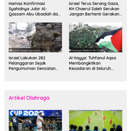
Hamas Konfirmasi
Israel Terus Serang Gaza,
Syahidnya Jubir Al-
KH Chaerul Saleh Serukan
Qassam Abu Ubaidah dan
Jangan Berhenti Gerakan
Komandan Mohammed
Boikot
Sinwar
Israel Lakukan 282
Al Hayya: Tuhfanul Aqsa
Pelanggaran Sejak
Membangkitkan
Pengumuman Gencatan
Kesadaran di Seluruh
Senjata
Dunia
Artikel Olahraga