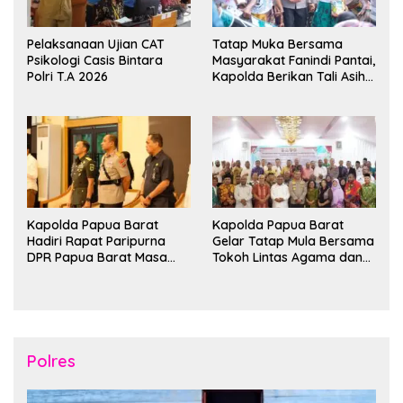
Pelaksanaan Ujian CAT
Tatap Muka Bersama
Psikologi Casis Bintara
Masyarakat Fanindi Pantai,
Polri T.A 2026
Kapolda Berikan Tali Asih
dan Bakti Kesehatan
Kapolda Papua Barat
Kapolda Papua Barat
Hadiri Rapat Paripurna
Gelar Tatap Mula Bersama
DPR Papua Barat Masa
Tokoh Lintas Agama dan
Persidangan Ke-I
Kerukunan Keluarga Suku
Tahun2026
Nusantara di Manokwari
Polres