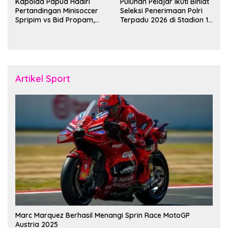
Kapolda Papua Hadiri
Puluhan Pelajar Ikuti Binlat
Pertandingan Minisoccer
Seleksi Penerimaan Polri
Spripim vs Bid Propam,
Terpadu 2026 di Stadion 16
Pererat Soliditas dan
November Fakfak
Kebersamaan Personel
Artikel Sport
Marc Marquez Berhasil Menangi Sprin Race MotoGP
Austria 2025