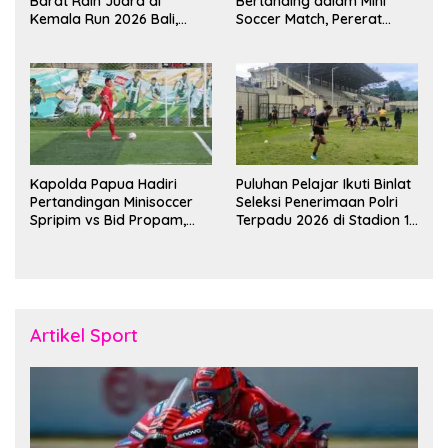
Barat Raih Juara di
Bertanding dalam Mini
Kemala Run 2026 Bali,
Soccer Match, Pererat
Harumkan Nama Daerah
Kebersamaan Personel di
Bulan Ramadan
Kapolda Papua Hadiri
Puluhan Pelajar Ikuti Binlat
Pertandingan Minisoccer
Seleksi Penerimaan Polri
Spripim vs Bid Propam,
Terpadu 2026 di Stadion 16
Pererat Soliditas dan
November Fakfak
Kebersamaan Personel
Artikel Sport