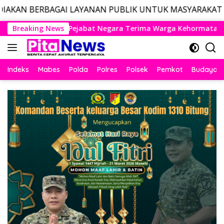
LAYANAN PUBLIK UNTUK MASYARAKAT, LAYANAN DARURAT
Langsung
ima Warga Kehormatan dan Brevet Korps Marinir
Breaking News
Pangl
ke
konten
Indeks
Mabes
Polda
Polres
Polsek
Pemkot
Budaya