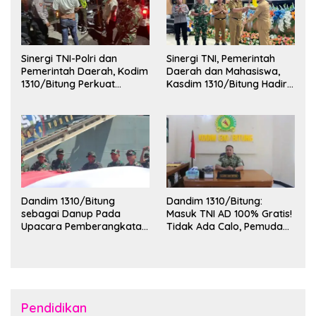
Sinergi TNI-Polri dan
Sinergi TNI, Pemerintah
Pemerintah Daerah, Kodim
Daerah dan Mahasiswa,
1310/Bitung Perkuat
Kasdim 1310/Bitung Hadiri
Ketertiban dan Keamanan
Penerimaan Mahasiswa
Wilayah Kota Bitung
KKT Unsrat Manado di
Kota Bitung
Dandim 1310/Bitung
Dandim 1310/Bitung:
sebagai Danup Pada
Masuk TNI AD 100% Gratis!
Upacara Pemberangkatan
Tidak Ada Calo, Pemuda
Karya Bakti Skala Besar
Bitung-Minut Silakan
Kodam XIII/Merdeka TA
Daftar
2026 ke Kepulauan Talaud
dan Sangihe
Pendidikan