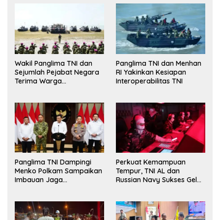
Wakil Panglima TNI dan
Panglima TNI dan Menhan
Sejumlah Pejabat Negara
RI Yakinkan Kesiapan
Terima Warga
Interoperabilitas TNI
Kehormatan dan Brevet
Korps Marinir
Panglima TNI Dampingi
Perkuat Kemampuan
Menko Polkam Sampaikan
Tempur, TNI AL dan
Imbauan Jaga
Russian Navy Sukses Gelar
Kondusivitas Bangsa
Latihan ORRUDA 2026