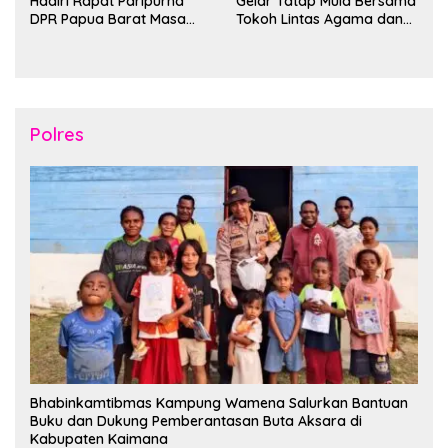
Hadiri Rapat Paripurna
Gelar Tatap Mula Bersama
DPR Papua Barat Masa
Tokoh Lintas Agama dan
Persidangan Ke-I
Kerukunan Keluarga Suku
Tahun2026
Nusantara di Manokwari
Polres
Bhabinkamtibmas Kampung Wamena Salurkan Bantuan
Buku dan Dukung Pemberantasan Buta Aksara di
Kabupaten Kaimana