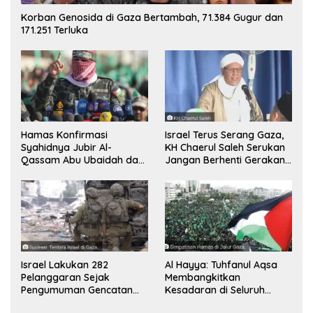
Korban Genosida di Gaza Bertambah, 71.384 Gugur dan
171.251 Terluka
Hamas Konfirmasi
Israel Terus Serang Gaza,
Syahidnya Jubir Al-
KH Chaerul Saleh Serukan
Qassam Abu Ubaidah dan
Jangan Berhenti Gerakan
Komandan Mohammed
Boikot
Sinwar
Israel Lakukan 282
Al Hayya: Tuhfanul Aqsa
Pelanggaran Sejak
Membangkitkan
Pengumuman Gencatan
Kesadaran di Seluruh
Senjata
Dunia