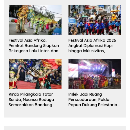
Festival Asia Afrika,
Festival Asia Afrika 2026
Pemkot Bandung Siapkan
Angkat Diplomasi Kopi
Rekayasa Lalu Lintas dan
hingga Inklusivitas,
Kantong Parkir
Bandung Siap Sambut 25
Duta Besar
Kirab Milangkala Tatar
Imlek Jadi Ruang
Sunda, Nuansa Budaya
Persaudaraan, Polda
Semarakkan Bandung
Papua Dukung Pelestarian
Budaya di Tanah Papua