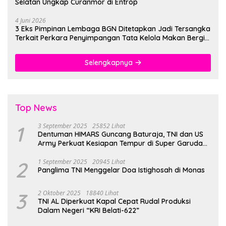
Selatan Ungkap Curanmor di Entrop
4 Juni 2026
3 Eks Pimpinan Lembaga BGN Ditetapkan Jadi Tersangka
Terkait Perkara Penyimpangan Tata Kelola Makan Bergizi
Gratis
Selengkapnya
Top News
1
3 September 2025
25852 Lihat
Dentuman HIMARS Guncang Baturaja, TNI dan US
Army Perkuat Kesiapan Tempur di Super Garuda
Shield 2025
2
1 September 2025
20945 Lihat
Panglima TNI Menggelar Doa Istighosah di Monas
3
2 Oktober 2025
18840 Lihat
TNI AL Diperkuat Kapal Cepat Rudal Produksi
Dalam Negeri “KRI Belati-622”