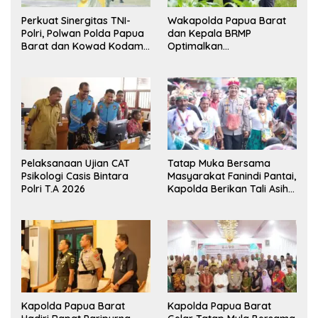
Perkuat Sinergitas TNI-
Wakapolda Papua Barat
Polri, Polwan Polda Papua
dan Kepala BRMP
Barat dan Kowad Kodam
Optimalkan
XVIII/Kasuari Gelar
Pengembangan Benih
Ekshibisi Menembak
Jagung untuk Ketahanan
Persahabatan
Pangan Papua Barat
Pelaksanaan Ujian CAT
Tatap Muka Bersama
Psikologi Casis Bintara
Masyarakat Fanindi Pantai,
Polri T.A 2026
Kapolda Berikan Tali Asih
dan Bakti Kesehatan
Kapolda Papua Barat
Kapolda Papua Barat