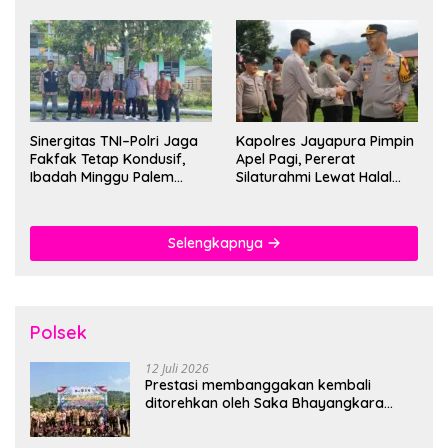
Sinergitas TNI–Polri Jaga
Kapolres Jayapura Pimpin
Fakfak Tetap Kondusif,
Apel Pagi, Pererat
Ibadah Minggu Palem
Silaturahmi Lewat Halal
Berlangsung Aman dan
Bihalal
Khidmat
Selengkapnya
Polsek
12 Juli 2026
Prestasi membanggakan kembali
ditorehkan oleh Saka Bhayangkara
Polsek Banjarsari