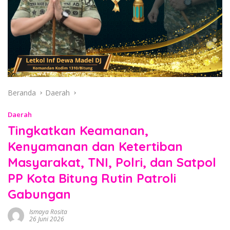
Beranda
Daerah
Daerah
Tingkatkan Keamanan,
Kenyamanan dan Ketertiban
Masyarakat, TNI, Polri, dan Satpol
PP Kota Bitung Rutin Patroli
Gabungan
Ismaya Rosita
26 Juni 2026