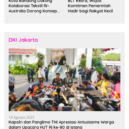
Kota Bandung Dukung
BLT Kesra, Wujud
Kolaborasi Tekstil RI–
Komitmen Pemerintah
Australia Dorong Konsep
Hadir bagi Rakyat Kecil
“Designed in Australia,
Crafted in Indonesia”
DKI Jakarta
18 Agustus 2025
Kapolri dan Panglima TNI Apresiasi Antusiasme Warga
dalam Upacara HUT RI ke-80 di Istana